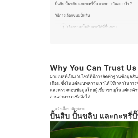
ปั้นสิบ ปั้นขลิบ และกะหรี่ปั๊บ แตกต่างกันอย่างไร ?
วิธีการเลือกขนมปั้นสิบ
1
เลือกขนมปั้นสิบจากไส้ที่ชื่นชอบ
2
เลือกขนมปั้นสิบที่ทำสดใหม่แบบวันต่อวันและไม
3
เลือกขนมปั้นสิบที่ระบุว่าเป็นฮาลาลสำหรับผู้
4
เลือกขนมปั้นสิบที่ใช้การอบแทนการทอดสำหรับผู
Why You Can Trust Us
มายเบสท์เป็นเว็บไซต์ที่มีการจัดทำฐานข้อมูลสิ
5
ลองปั้นสิบนึ่งไส้ปลา ขนมไทยหายาก
เดือน ซึ่งในแต่ละบทความเราได้ใช้เวลาในการจ
และตรวจสอบข้อมูลโดยผู้เชี่ยวชาญในแต่ละด้าน เ
10 อันดับ ปั้นสิบ เจ้าไหนอร่อย ไส้ปลา สูตรโบราณ
อ่านสามารถเชื่อถือได้
บทส่งท้าย
แจ้งเนื้อหาผิดพลาด
ปั้นสิบ ปั้นขลิบ และกะหรี่