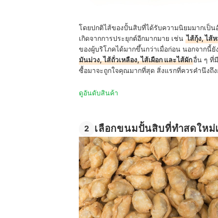
โดยปกติไส้ของปั้นสิบที่ได้รับความนิยมมากเป็นอั
เกิดจากการประยุกต์อีกมากมาย เช่น
ไส้กุ้ง, ไส
ของผู้บริโภคได้มากขึ้นกว่าเมื่อก่อน นอกจากนี้
มันม่วง, ไส้ถั่วเหลือง, ไส้เผือก และไส้ผัก
อื่น ๆ ที
ซื้อมาจะถูกใจคุณมากที่สุด สิ่งแรกที่ควรคำนึงถึ
ดูอันดับสินค้า
เลือกขนมปั้นสิบที่ทำสดใหม่
2