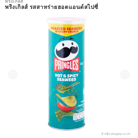
พริงเกิลส์
พริงเกิลส์ รสสาหร่ายฮอตแอนด์สไปซี่
อ้างอิง:
shopee.co.th