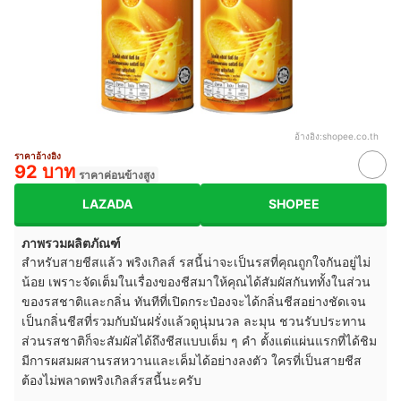
อ้างอิง:
shopee.co.th
ราคาอ้างอิง
92 บาท
ราคาค่อนข้างสูง
LAZADA
SHOPEE
ภาพรวมผลิตภัณฑ์
สำหรับสายชีสแล้ว พริงเกิลส์ รสนี้น่าจะเป็นรสที่คุณถูกใจกันอยู่ไม่
น้อย เพราะจัดเต็มในเรื่องของชีสมาให้คุณได้สัมผัสกันททั้งในส่วน
ของรสชาติและกลิ่น ทันทีที่เปิดกระป๋องจะได้กลิ่นชีสอย่างชัดเจน
เป็นกลิ่นชีสที่รวมกับมันฝรั่งแล้วดูนุ่มนวล ละมุน ชวนรับประทาน
ส่วนรสชาติก็จะสัมผัสได้ถึงชีสแบบเต็ม ๆ คำ ตั้งแต่แผ่นแรกที่ได้ชิม
มีการผสมผสานรสหวานและเค็มได้อย่างลงตัว ใครที่เป็นสายชีส
ต้องไม่พลาดพริงเกิลส์รสนี้นะครับ