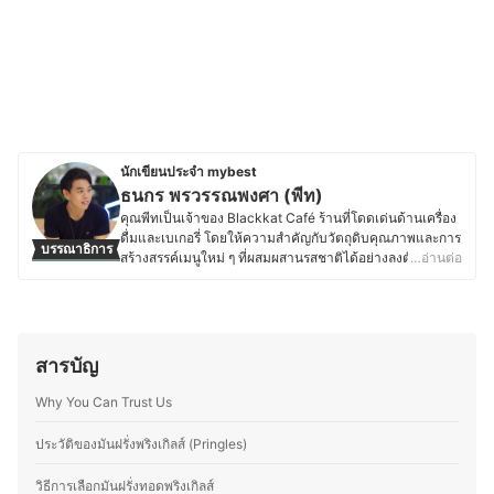
นักเขียนประจำ mybest
ธนกร พรวรรณพงศา (พีท)
คุณพีทเป็นเจ้าของ Blackkat Café ร้านที่โดดเด่นด้านเครื่อง
ดื่มและเบเกอรี่ โดยให้ความสำคัญกับวัตถุดิบคุณภาพและการ
บรรณาธิการ
สร้างสรรค์เมนูใหม่ ๆ ที่ผสมผสานรสชาติได้อย่างลงตัว ด้วย
…อ่านต่อ
ความหลงใหลในอาหาร เบเกอรี่ และเครื่องดื่ม ทำให้คุณพีท
ใส่ใจตั้งแต่การเลือกวัตถุดิบ กระบวนการทำ ไปจนถึงการ
ตกแต่งเมนูให้มีเอกลักษณ์ และพื้นฐานด้านการท่องเที่ยวและ
การโรงแรมจากมหาวิทยาลัยเนชั่น ยังส่งเสริมให้คุณพีทเข้าใจ
ศาสตร์ของอาหารและเครื่องดื่ม รวมถึงการสร้างประสบการณ์
สารบัญ
ที่น่าประทับใจให้ลูกค้า ตั้งแต่การพัฒนาเมนูตามฤดูกาล กา
รอบเบเกอรี่สดใหม่ ไปจนถึงการจับคู่เครื่องดื่มกับขนมให้อร่อย
Why You Can Trust Us
ลงตัว โดยนอกจากบริหารร้าน คุณพีทยังติดตามเทรนด์อาหาร
ทดลองวัตถุดิบใหม่ ๆ และแบ่งปันความรู้ผ่านบทความด้าน
ประวัติของมันฝรั่งพริงเกิลส์ (Pringles)
อาหาร เบเกอรี่ และการพัฒนาเมนูต่าง ๆ เพื่อให้ผู้ที่สนใจ
สามารถนำไปต่อยอดได้อีกด้วย
วิธีการเลือกมันฝรั่งทอดพริงเกิลส์