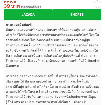
ราคาอ้างอิง
39 บาท
ราคาค่อนข้างต่ำ
LAZADA
SHOPEE
ภาพรวมผลิตภัณฑ์
มันฝรั่งแผ่นรสสาหร่ายน่าจะเป็นรสชาติที่หลายคนคุ้นเคย แต่ทาง
พริงเกิลส์ได้เพิ่มมิติของรสชาติด้วยสาหร่ายฮอตแอนด์สไปซี่ โดยใน
รสชาตินี้จะมีกลิ่นไอของความเป็นขนมขบเคี้ยวจากทางญี่ปุ่น
สาหร่ายจะมีรสเค็มบวกกับมันฝรั่งที่กรอบและมัน จะเข้ากันได้อย่าง
ลงตัว ซึ่งทางพริงเกิลส์ ได้มีการเพิ่มในส่วนของเครื่องเทศเข้ามาให้
มีความเผ็ดร้อน แต่เป็นความเผ็ดร้อนในรูปแบบที่คนทั่วไปสามารถ
รับประทานได้ เมื่อรวมกับรสชาติของสาหร่ายจะเข้ากันได้เป็นอย่าง
ดีเลยครับ
พริงเกิลส์ รสสาหร่ายฮอตแอนด์สไปซี่ บรรจุอยู่ในกระป๋องสีฟ้าออก
เขียว ดูสดใส มีลวดลายของสาหร่ายและพริกแสดงให้เห็นถึง
รสชาติที่อยู่ภายใน พริงเกิลส์รสนี้สามารถนำมารับประทานเป็นของ
ทานเล่นได้ หรือในระหว่างเตรียมงาน อ่านหนังสือ ก็สามารถนำมา
รับประทานได้เช่นกัน เพราะความเผ็ดจากพริงเกิลส์จะช่วยให้คุณ
รู้สึกตื่นตัว อร่อย สามารถรับประทานได้เรื่อย ๆ แต่ก็ควรรับ