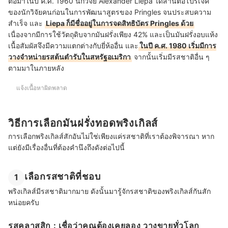
ต่อมาในปี ค.ศ. 1960 นักวิจัย Alexander Liepa ได้สานต่อโปรเจค
ของนักวิจัยคนก่อนในการพัฒนาสูตรของ Pringles จนประสบความ
สำเร็จ และ
Liepa ก็มีชื่ออยู่ในการจดสิทธิบัตร Pringles ด้วย
เนื่องจากมีการใช้วัตถุดิบจากมันฝรั่งเพียง 42% และเป็นมันฝรั่งอบแห้ง
เนื้อสัมผัสจึงมีความแตกต่างกับยี่ห้ออื่น และ
ในปี ค.ศ. 1980 เริ่มมีการ
วางจำหน่ายรสต้นตำรับในสหรัฐอเมริกา
จากนั้นเริ่มมีรสชาติอื่น ๆ
ตามมาในภายหลัง
แจ้งเนื้อหาผิดพลาด
วิธีการเลือกมันฝรั่งทอดพริงเกิลส์
การเลือกพริงเกิลส์สักอันไม่ใช่เพียงแค่รสชาติที่เราต้องพิจารณา หาก
แต่ยังมีเรื่องอื่นที่ต้องคำนึงถึงดังต่อไปนี้
เลือกรสชาติที่ชอบ
1
พริงเกิลส์มีรสชาติมากมาย ดังนั้นมารู้จักรสชาติของพริงเกิลส์กันสัก
หน่อยครับ
รสคลาสสิก : เชื่อว่าคุณต้องเคยลอง วางขายทั่วโลก