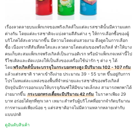
เรื่องลวดลายบนแพ็กเกจของพริงเกิลส์ในแต่ละรสชาตินั้นมีความแตก
ต่างกัน โดยแต่ละรสชาติจะแบ่งตามสีสันต่าง ๆ ให้การเลือกซื้อของผู้
บริโภคได้สะดวกมากขึ้น มีความโดดเด่นสวยงาม ดึงดูดในการเลือก
ซื้อ เนื่องจากสีสันที่สดใสและลวดลายโดดเด่นของพริงเกิลส์ ทำให้บาง
คนเก็บสะสมแพ็กเกจพริงเกิลส์เป็นงานอดิเรก หรือนำแพ็กเกจเหล่านี้ไป
รีไซเคิลและดัดเเปลงให้เป็นสิ่งของเครื่องใช้น่ารัก ๆ ต่าง ๆ ได้
โดย
พริงเกิลส์นั้นจะบรรจุในกระบอกทรงสูง มีปริมาณ 102 - 107 กรัม
แล้วแต่รสชาติ ราคาเข้าถึงง่าย ประมาณ 39 - 55 บาท ขึ้นอยู่กับการ
โปรโมทแต่ละแหล่งของพื้นที่จำหน่ายและรสชาติของพริงเกิลส์
ปัจจุบันมีการออกแบบให้บรรจุภัณฑ์ให้มีขนาดเล็กลง สามารถพกพาได้
ง่ายมากขึ้น
กระบอกทรงเตี้ยจะมีปริมาณ 42 กรัม
ในราคาเพียง 29
บาท อร่อยได้ทุกที่ทุกเวลา เหมาะสำหรับผู้บริโภคที่อยากจำกัดบริมาณ
การทานแต่เพียงน้อย ๆ แต่รสชาติอาจไม่มีความหลากหลายเท่ากับ
แบบปกติ
ดูอันดับสินค้า