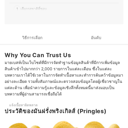
ประวัติของ ธนกร พรวรรณพงศา (พีท)
1
เลือกรสชาติที่ชอบ
2
เลือกจากขนาดแพ็กเกจ
3
เลือกซื้อจากประเทศที่ผลิต
วิธีการเลือก
อันดับ
10 Pringles รสไหนอร่อย มันฝรั่งทอดกรอบ พริงเกิลส์
Why You Can Trust Us
มาสคอตมิสเตอร์ พี (Mr. P) โฉมใหม่
มายเบสท์เป็นเว็บไซต์ที่มีการจัดทำฐานข้อมูลสินค้าที่มีการเพิ่มข้อมูล
สินค้าเข้าไปมากกว่า 2,000 รายการในแต่ละเดือน ซึ่งในแต่ละ
บทความเราได้ใช้เวลาในการจัดทำเนื้อหาและทำการค้นคว้าข้อมูลมา
อย่างละเอียด รวมทั้งสัมภาษณ์และตรวจสอบข้อมูลโดยผู้เชี่ยวชาญใน
แต่ละด้าน เพื่อนำความรู้และข้อมูลเชิงลึกทั้งหมดนี้มาส่งมอบเป็น
บทความที่ผู้อ่านสามารถเชื่อถือได้
แจ้งเนื้อหาผิดพลาด
ประวัติของมันฝรั่งพริงเกิลส์ (Pringles)