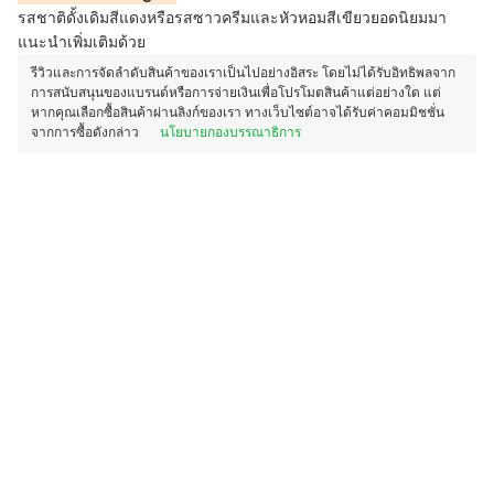
รสชาติดั้งเดิมสีแดงหรือรสซาวครีมและหัวหอมสีเขียวยอดนิยมมา
แนะนำเพิ่มเติมด้วย
รีวิวและการจัดลำดับสินค้าของเราเป็นไปอย่างอิสระ โดยไม่ได้รับอิทธิพลจาก
การสนับสนุนของแบรนด์หรือการจ่ายเงินเพื่อโปรโมตสินค้าแต่อย่างใด แต่
หากคุณเลือกซื้อสินค้าผ่านลิงก์ของเรา ทางเว็บไซต์อาจได้รับค่าคอมมิชชั่น
จากการซื้อดังกล่าว
นโยบายกองบรรณาธิการ