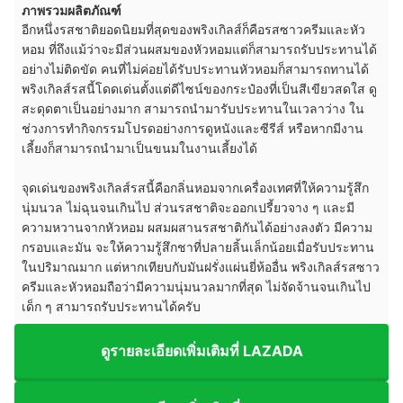
ภาพรวมผลิตภัณฑ์
อีกหนึ่งรสชาติยอดนิยมที่สุดของพริงเกิลส์ก็คือรสซาวครีมและหัว
หอม ที่ถึงแม้ว่าจะมีส่วนผสมของหัวหอมแต่ก็สามารถรับประทานได้
อย่างไม่ติดขัด คนที่ไม่ค่อยได้รับประทานหัวหอมก็สามารถทานได้
พริงเกิลส์รสนี้โดดเด่นตั้งแต่ดีไซน์ของกระป๋องที่เป็นสีเขียวสดใส ดู
สะดุดตาเป็นอย่างมาก สามารถนำมารับประทานในเวลาว่าง ใน
ช่วงการทำกิจกรรมโปรดอย่างการดูหนังและซีรีส์ หรือหากมีงาน
เลี้ยงก็สามารถนำมาเป็นขนมในงานเลี้ยงได้
จุดเด่นของพริงเกิลส์รสนี้คือกลิ่นหอมจากเครื่องเทศที่ให้ความรู้สึก
นุ่มนวล ไม่ฉุนจนเกินไป ส่วนรสชาติจะออกเปรี้ยวจาง ๆ และมี
ความหวานจากหัวหอม ผสมผสานรสชาติกันได้อย่างลงตัว มีความ
กรอบและมัน จะให้ความรู้สึกชาที่ปลายลิ้นเล็กน้อยเมื่อรับประทาน
ในปริมาณมาก แต่หากเทียบกับมันฝรั่งแผ่นยี่ห้ออื่น พริงเกิลส์รสซาว
ครีมและหัวหอมถือว่ามีความนุ่มนวลมากที่สุด ไม่จัดจ้านจนเกินไป
เด็ก ๆ สามารถรับประทานได้ครับ
ดูรายละเอียดเพิ่มเติมที่ LAZADA