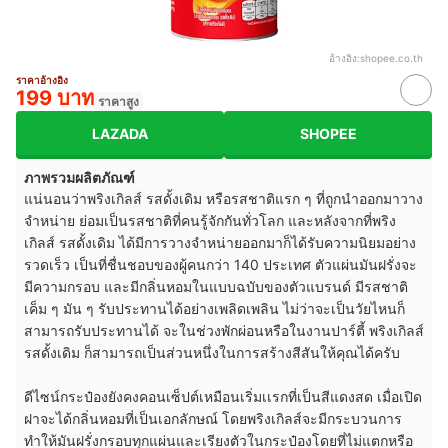
อ้างอิง:
shopee.co.th
ราคาอ้างอิง
199 บาท
ราคาสูง
LAZADA
SHOPEE
ภาพรวมผลิตภัณฑ์
แน่นอนว่าพริงเกิลส์ รสดั้งเดิม หรือรสชาติแรก ๆ ที่ถูกนำออกมาวาง
จำหน่าย ย่อมเป็นรสชาติที่คนรู้จักกันทั่วโลก และหลังจากที่พริง
เกิลส์ รสดั้งเดิม ได้มีการวางจำหน่ายออกมาก็ได้รับความนิยมอย่าง
รวดเร็ว เป็นที่ชื่นชอบของผู้คนกว่า 140 ประเทศ ตัวแผ่นมันฝรั่งจะ
มีความกรอบ และมีกลิ่นหอมในแบบฉบับของตัวแบรนด์ มีรสชาติ
เค็ม ๆ มัน ๆ รับประทานได้อย่างเพลิดเพลิน ไม่ว่าจะเป็นวัยไหนก็
สามารถรับประทานได้ จะในช่วงพักผ่อนหรือในงานปาร์ตี้ พริงเกิลส์
รสดั้งเดิม ก็สามารถเป็นส่วนหนึ่งในการสร้างสีสันให้คุณได้ครับ
ดีไซน์กระป๋องยังคงคอนเซ็ปต์เหมือนเริ่มเเรกที่เป็นสีแดงสด เมื่อเปิด
ฝาจะได้กลิ่นหอมที่เป็นเอกลักษณ์ โดยพริงเกิลส์จะมีกระบวนการ
ทำให้มันฝรั่งกรอบทุกแผ่นและเรียงตัวในกระป๋องโดยที่ไม่แตกหรือ