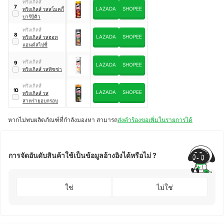
พริงเกิลส์
7
LAZADA
SHOPEE
พริงเกิลส์ รสสโมคกี้
บาร์บีคิว
พริงเกิลส์
8
LAZADA
SHOPEE
พริงเกิลส์ รสฮอท
แอนด์สไปซี่
พริงเกิลส์
9
LAZADA
SHOPEE
พริงเกิลส์ รสพิซซ่า
พริงเกิลส์
10
LAZADA
SHOPEE
พริงเกิลส์ รส
สาหร่ายอบกรอบ
หากไม่พบผลิตภัณฑ์ที่กำลังมองหา สามารถ
ส่งคำร้องขอเพิ่มในรายการได้
การจัดอันดับสินค้าใช้เป็นข้อมูลอ้างอิงได้หรือไม่ ?
ใช่
ไม่ใช่