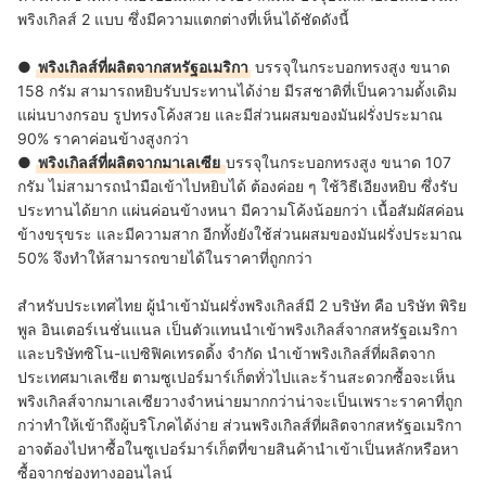
พริงเกิลส์ 2 แบบ ซึ่งมีความแตกต่างที่เห็นได้ชัดดังนี้
●
พริงเกิลส์ที่ผลิตจากสหรัฐอเมริกา
บรรจุในกระบอกทรงสูง ขนาด
158 กรัม สามารถหยิบรับประทานได้ง่าย มีรสชาติที่เป็นความดั้งเดิม
แผ่นบางกรอบ รูปทรงโค้งสวย และมีส่วนผสมของมันฝรั่งประมาณ
90% ราคาค่อนข้างสูงกว่า
●
พริงเกิลส์ที่ผลิตจากมาเลเซีย
บรรจุในกระบอกทรงสูง ขนาด 107
กรัม ไม่สามารถนำมือเข้าไปหยิบได้ ต้องค่อย ๆ ใช้วิธีเอียงหยิบ ซึ่งรับ
ประทานได้ยาก แผ่นค่อนข้างหนา มีความโค้งน้อยกว่า เนื้อสัมผัสค่อน
ข้างขรุขระ และมีความสาก อีกทั้งยังใช้ส่วนผสมของมันฝรั่งประมาณ
50% จึงทำให้สามารถขายได้ในราคาที่ถูกกว่า
สำหรับประเทศไทย ผู้นำเข้ามันฝรั่งพริงเกิลส์มี 2 บริษัท คือ บริษัท พิริย
พูล อินเตอร์เนชั่นแนล เป็นตัวแทนนำเข้าพริงเกิลส์จากสหรัฐอเมริกา
และบริษัทซิโน-แปซิฟิคเทรดดิ้ง จำกัด นำเข้าพริงเกิลส์ที่ผลิตจาก
ประเทศมาเลเซีย
ตามซูเปอร์มาร์เก็ตทั่วไปและร้านสะดวกซื้อจะเห็น
พริงเกิลส์จากมาเลเซียวางจำหน่ายมากกว่าน่าจะเป็นเพราะราคาที่ถูก
กว่าทำให้เข้าถึงผู้บริโภคได้ง่าย ส่วนพริงเกิลส์ที่ผลิตจากสหรัฐอเมริกา
อาจต้องไปหาซื้อในซูเปอร์มาร์เก็ตที่ขายสินค้านำเข้าเป็นหลักหรือหา
ซื้อจากช่องทางออนไลน์