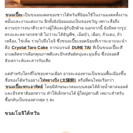
ขนมเปี๊ยะ
เป็นขนมมงคลของชาวไต้หวันที่นิยมใช้ในงานมงคลทั้งงาน
หมั้นและงานแต่งงาน อีกทั้งยังนิยมมอบเป็นของขวัญ เพราะสื่อถึง
ความปรารถนาดีระหว่างผู้ให้และผู้รับอีกด้วย นอกจากนี้ ยังมีหลากรูป
ทรงและหลายรสชาติ ไม่ว่าจะไส้ธัญพืช, เม็ดบัว, เผือก, ถั่วแดง, ถั่ว
เหลือง, ไข่เค็ม รวมไปถึงโมจิ ซึ่งขนมเปี๊ยะยอดนิยมที่เราจะมาแนะนำ
คือ
Crystal Taro Cake
จากแบรนด์
DUNE TAI
ที่เป็นขนมเปี๊ยะสี
ม่วงผลิตจากเผือกคุณภาพดีและมีรสสัมผัสนุ่มละมุนลิ้น ซึ่งปลอดสี
สังเคราะห์และสารกันเสีย
แต่สำหรับใครที่ไม่ชอบทานเผือก อาจจะลองทานเป็นขนมพื้นเมืองขึ้น
ชื่อของไต้หวันอย่าง
ไท่หยางปิ่ง (太陽餅)
หรือที่คนไทยเรียกว่า
ขนมเปี๊ยะพระอาทิตย์
โดยมีลักษณะกลมแบนสอดไส้ด้วยน้ำตาลมอลต์
และมีรสชาติออกหวาน ทำให้เด็กทานได้ ผู้ใหญ่ทานดี เหมาะสำหรับ
ซื้อกลับเป็นของฝากสุด ๆ ค่ะ
ขนมโมจิไต้หวัน