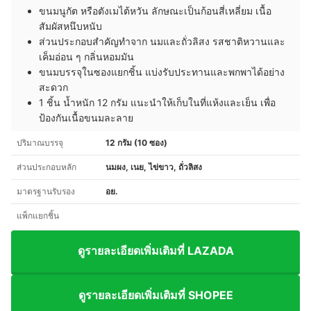
ขนมนูกัต หรือตังเมไต้หวัน ลักษณะเป็นก้อนสี่เหลี่ยม เนื้อ
สัมผัสหนึบหนับ
ส่วนประกอบสำคัญทำจาก นมและถั่วลิสง รสชาติหวานและ
เค็มอ่อน ๆ กลิ่นหอมมัน
ขนมบรรจุในซองแยกชิ้น แบ่งรับประทานและพกพาได้อย่าง
สะดวก
1 ชิ้น น้ำหนัก 12 กรัม แนะนำให้เก็บในที่แห้งและเย็น เพื่อ
ป้องกันเนื้อขนมละลาย
ปริมาณบรรจุ
12 กรัม (10 ซอง)
ส่วนประกอบหลัก
นมผง, เนย, ไข่ขาว, ถั่วลิสง
มาตรฐานรับรอง
อย.
แพ็กแยกชิ้น
ดูรายละเอียดเพิ่มเติมที่ LAZADA
ดูรายละเอียดเพิ่มเติมที่ SHOPEE