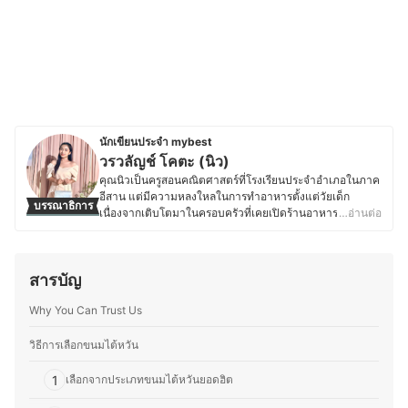
นักเขียนประจำ mybest
วรวลัญช์ โคตะ (นิว)
คุณนิวเป็นครูสอนคณิตศาสตร์ที่โรงเรียนประจำอำเภอในภาค
อีสาน แต่มีความหลงใหลในการทำอาหารตั้งแต่วัยเด็ก
บรรณาธิการ
เนื่องจากเติบโตมาในครอบครัวที่เคยเปิดร้านอาหาร ทำให้มี
…อ่านต่อ
ความชำนาญด้านการเลือกวัตถุดิบ การใช้เครื่องปรุง และการ
สร้างสรรค์เมนูใหม่ ๆ ที่ลงตัว ด้วยความรักในอาหารและการ
แบ่งปันความรู้ คุณนิวจึงเริ่มเขียนบทความเกี่ยวกับเคล็ดลับ
สารบัญ
การทำอาหาร เทคนิคการเลือกวัตถุดิบ และการใช้อุปกรณ์ครัว
อย่างมีประสิทธิภาพ โดยเน้นถ่ายทอดจากประสบการณ์จริง
Why You Can Trust Us
เพื่อให้ผู้อ่านสามารถนำไปปรับใช้ในชีวิตประจำวันได้ง่ายขึ้น
ซึ่งนอกจากความอร่อยแล้ว ยังให้ความสำคัญกับการทำ
อาหารที่สะดวกและเหมาะสมกับไลฟ์สไตล์ของแต่ละคน เพื่อ
วิธีการเลือกขนมไต้หวัน
ให้ทุกคนสนุกกับการทำอาหารได้อย่างเต็มที่
ประวัติของ วรวลัญช์ โคตะ (นิว)
1
เลือกจากประเภทขนมไต้หวันยอดฮิต