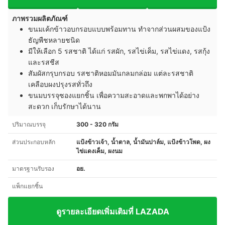
ภาพรวมผลิตภัณฑ์
ขนมเค้กข้าวอบกรอบแบบพร้อมทาน ทำจากส่วนผสมของแป้ง
ธัญพืชหลายชนิด
มีให้เลือก 5 รสชาติ ได้แก่ รสผัก, รสไข่เค็ม, รสไข่แดง, รสกุ้ง
และรสชีส
สัมผัสกรุบกรอบ รสชาติหอมมันกลมกล่อม แต่ละรสชาติ
เคลือบผงปรุงรสทั่วถึง
ขนมบรรจุซองแยกชิ้น เพื่อความสะอาดและพกพาได้อย่าง
สะดวก เก็บรักษาได้นาน
ปริมาณบรรจุ
300 - 320 กรัม
ส่วนประกอบหลัก
แป้งข้าวเจ้า, น้ำตาล, น้ำมันปาล์ม, แป้งข้าวโพด, ผง
ไข่แดงเค็ม, ผงนม
มาตรฐานรับรอง
อย.
แพ็กแยกชิ้น
ดูรายละเอียดเพิ่มเติมที่ LAZADA