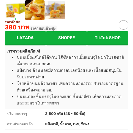
ราคาอ้างอิง
380 บาท
ราคาค่อนข้างสูง
LAZADA
SHOPEE
TikTok SHOP
ภาพรวมผลิตภัณฑ์
ขนมเปี๊ยะสไตล์ไต้หวัน ไส้ชีสลาวาเยิ้มแบบจุใจ มาในรสชาติ
เค็มหวานกลมกล่อม
แป้งบาง ด้านนอกมีความกรอบเล็กน้อย และเนื้อสัมผัสนุ่มใน
รับประทานง่าย
โรยหน้าขนมด้วยงาดำ เพิ่มความหอมอร่อย รับรองมาตรฐาน
ด้วยเครื่องหมาย อย.
ขนมแต่ละชิ้นบรรจุในซองแยก ชิ้นพอดีคำ เพื่อความสะอาด
และสะดวกในการพกพา
ปริมาณบรรจุ
2,500 กรัม (48 - 50 ชิ้น)
ส่วนประกอบหลัก
แป้งสาลี, น้ำตาล, เนย, ชีสผง