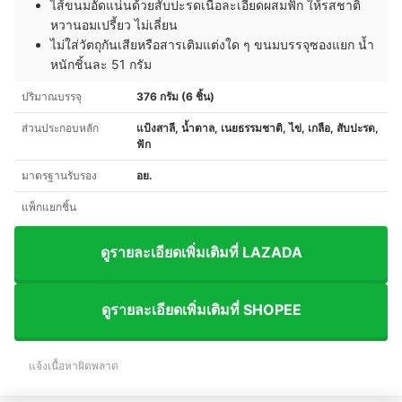
ไส้ขนมอัดแน่นด้วยสับปะรดเนื้อละเอียดผสมฟัก ให้รสชาติ
หวานอมเปรี้ยว ไม่เลี่ยน
ไม่ใส่วัตถุกันเสียหรือสารเติมแต่งใด ๆ ขนมบรรจุซองแยก น้ำ
หนักชิ้นละ 51 กรัม
ปริมาณบรรจุ
376 กรัม (6 ชิ้น)
ส่วนประกอบหลัก
แป้งสาลี, น้ำตาล, เนยธรรมชาติ, ไข่, เกลือ, สับปะรด,
ฟัก
มาตรฐานรับรอง
อย.
แพ็กแยกชิ้น
ดูรายละเอียดเพิ่มเติมที่ LAZADA
ดูรายละเอียดเพิ่มเติมที่ SHOPEE
แจ้งเนื้อหาผิดพลาด