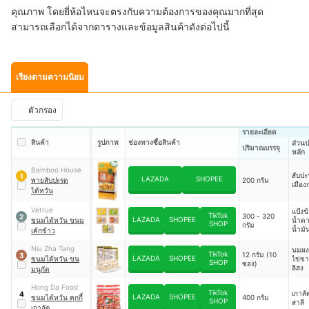
คุณภาพ โดยยี่ห้อไหนจะตรงกับความต้องการของคุณมากที่สุด
สามารถเลือกได้จากตารางและข้อมูลสินค้าดังต่อไปนี้
เรียงตามความนิยม
ตัวกรอง
รายละเอียด
สินค้า
รูปภาพ
ช่องทางซื้อสินค้า
ส่วน
ปริมาณบรรจุ
หลัก
Bamboo House
สับปะ
1
LAZADA
SHOPEE
พายสับปะรด
200 กรัม
เมือง
ไต้หวัน
Vetrue
แป้งข้
TikTok
300 - 320
2
LAZADA
SHOPEE
ขนมไต้หวัน ขนม
น้ำตา
SHOP
กรัม
น้ำมั
เค้กข้าว
แป้งข
ผงไข่
Niu Zha Tang
นมผง,
TikTok
12 กรัม (10
3
ผงนม
LAZADA
SHOPEE
ขนมไต้หวัน ขน
ไข่ขาว
SHOP
ซอง)
ลิสง
มนูกัต
Hong Da Food
TikTok
เกาลั
4
LAZADA
SHOPEE
ขนมไต้หวัน คุกกี้
400 กรัม
SHOP
สาลี
เกาลัด