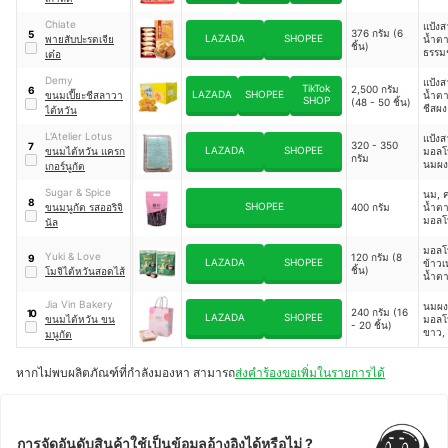
Chiate
แป้งส
376 กรัม (6
5
LAZADA
SHOPEE
พายสับปะรดเจีย
น้ำตา
ชิ้น)
ธรรม
เต๋อ
ไข่, เ
สับปะ
Demy
แป้งส
TikTok
2,500 กรัม
6
LAZADA
SHOPEE
ขนมเปี๊ยะชีสลาวา
น้ำตา
SHOP
(48 - 50 ชิ้น)
ชีสผง
ไต้หวัน
L'Atelier Lotus
แป้งส
320 - 350
7
LAZADA
SHOPEE
ขนมไต้หวัน แครก
มอลโ
กรัม
นมผง
เกอร์นูกัต
Sugar & Spice
นม, ค
8
SHOPEE
ขนมนูกัต รสออริจิ
400 กรัม
น้ำตา
มอลโท
นัล
มอนด์
ขาว
มอลโท
Yuki & Love
120 กรัม (8
9
LAZADA
SHOPEE
ข้าวเ
ชิ้น)
โมจิไต้หวันสอดไส้
น้ำต
Jia Vin Bakery
นมผง,
240 กรัม (16
10
LAZADA
SHOPEE
ขนมไต้หวัน ขน
มอลโท
- 20 ชิ้น)
ขาว, 
มนูกัต
แครกเ
หากไม่พบผลิตภัณฑ์ที่กำลังมองหา สามารถ
ส่งคำร้องขอเพิ่มในรายการได้
การจัดอันดับสินค้าใช้เป็นข้อมูลอ้างอิงได้หรือไม่ ?