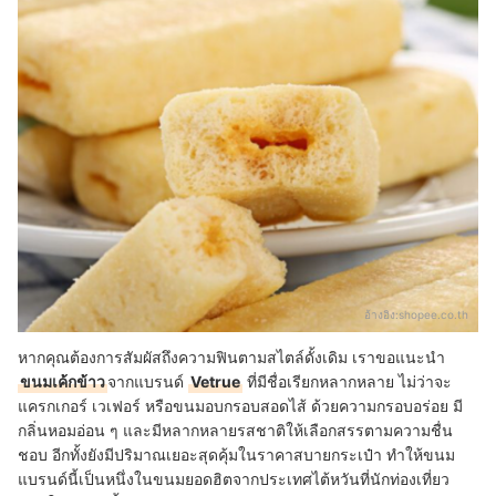
อ้างอิง:
shopee.co.th
หากคุณต้องการสัมผัสถึงความฟินตามสไตล์ดั้งเดิม เราขอแนะนำ
ขนมเค้กข้าว
จากแบรนด์
Vetrue
ที่มีชื่อเรียกหลากหลาย ไม่ว่าจะ
แครกเกอร์ เวเฟอร์ หรือขนมอบกรอบสอดไส้ ด้วยความกรอบอร่อย มี
กลิ่นหอมอ่อน ๆ และมีหลากหลายรสชาติให้เลือกสรรตามความชื่น
ชอบ อีกทั้งยังมีปริมาณเยอะสุดคุ้มในราคาสบายกระเป๋า ทำให้ขนม
แบรนด์นี้เป็นหนึ่งในขนมยอดฮิตจากประเทศไต้หวันที่นักท่องเที่ยว