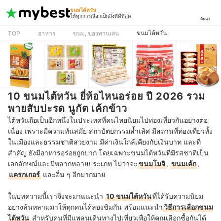
ขนมไต้หวัน
ให้ทุกการเลือกเป็นสิ่งที่ดีที่สุด
ค้นหา
ขนมไต้หวัน
TOP
อาหาร
ขนม, ของทานเล่น
10 ขนมไต้หวัน ยี่ห้อไหนอร่อย ปี 2026 รวม
พายสับปะรด นูกัต เค้กข้าว
ไต้หวันถือเป็นอีกหนึ่งในประเทศที่คนไทยนิยมไปท่องเที่ยวกันอย่างต่อ
เนื่อง เพราะมีความทันสมัย สถาปัตยกรรมล้ำเลิศ มีสถานที่ท่องเที่ยวทั้ง
ในเมืองและธรรมชาติสวยงาม มีค่าเงินใกล้เคียงกับเงินบาท และที่
สำคัญ ยังมีอาหารอร่อยถูกปาก โดยเฉพาะขนมไต้หวันที่มีรสชาติเป็น
เอกลักษณ์และมีหลากหลายประเภท ไม่ว่าจะ
ขนมโมจิ
,
ขนมเค้ก
,
แครกเกอร์
และอื่น ๆ อีกมากมาย
ในบทความนี้เราจึงจะมาแนะนำ
10 ขนมไต้หวัน
ที่ได้รับความนิยม
อย่างล้นหลามมาให้ทุกคนได้ลองชิมกัน พร้อมแนะนำ
วิธีการเลือกขนม
ไต้หวัน
สำหรับคนที่มีแพลนเดินทางไปเที่ยวเพื่อให้คุณเลือกซื้อกันได้