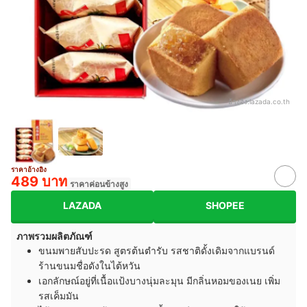
อ้างอิง:
lazada.co.th
ราคาอ้างอิง
489 บาท
ราคาค่อนข้างสูง
LAZADA
SHOPEE
ภาพรวมผลิตภัณฑ์
ขนมพายสับปะรด สูตรต้นตำรับ รสชาติดั้งเดิมจากแบรนด์
ร้านขนมชื่อดังในไต้หวัน
เอกลักษณ์อยู่ที่เนื้อแป้งบางนุ่มละมุน มีกลิ่นหอมของเนย เพิ่ม
รสเค็มมัน