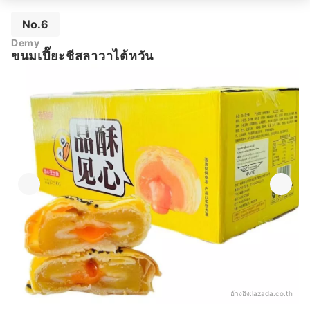
No.6
Demy
ขนมเปี๊ยะชีสลาวาไต้หวัน
อ้างอิง:
lazada.co.th