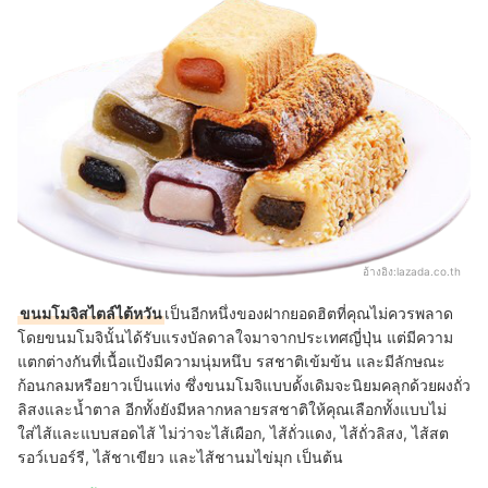
อ้างอิง:
lazada.co.th
ขนมโมจิสไตล์ไต้หวัน
เป็นอีกหนึ่งของฝากยอดฮิตที่คุณไม่ควรพลาด
โดยขนมโมจินั้นได้รับแรงบัลดาลใจมาจากประเทศญี่ปุ่น แต่มีความ
แตกต่างกันที่เนื้อแป้งมีความนุ่มหนึบ รสชาติเข้มข้น และมีลักษณะ
ก้อนกลมหรือยาวเป็นแท่ง ซึ่งขนมโมจิแบบดั้งเดิมจะนิยมคลุกด้วยผงถั่ว
ลิสงและน้ำตาล อีกทั้งยังมีหลากหลายรสชาติให้คุณเลือกทั้งแบบไม่
ใส่ไส้และแบบสอดไส้ ไม่ว่าจะไส้เผือก, ไส้ถั่วแดง, ไส้ถั่วลิสง, ไส้สต
รอว์เบอร์รี, ไส้ชาเขียว และไส้ชานมไข่มุก เป็นต้น