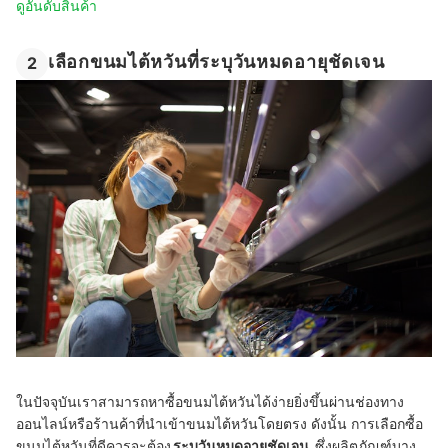
ดูอันดับสินค้า
เลือกขนมไต้หวันที่ระบุวันหมดอายุชัดเจน
2
ในปัจจุบันเราสามารถหาซื้อขนมไต้หวันได้ง่ายยิ่งขึ้นผ่านช่องทาง
ออนไลน์หรือร้านค้าที่นำเข้าขนมไต้หวันโดยตรง ดังนั้น การเลือกซื้อ
ขนมไต้หวันที่ดีควรจะต้อง
ระบุวันหมดอายุชัดเจน
ซึ่งผลิตภัณฑ์บาง