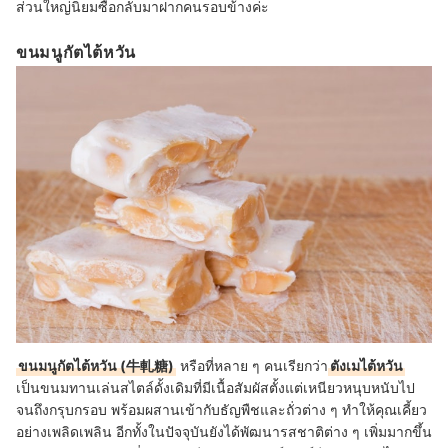
ส่วนใหญ่นิยมซื้อกลับมาฝากคนรอบข้างค่ะ
ขนมนูกัตไต้หวัน
ขนมนูกัตไต้หวัน (牛軋糖)
หรือที่หลาย ๆ คนเรียกว่า
ตังเมไต้หวัน
เป็นขนมทานเล่นสไตล์ดั้งเดิมที่มีเนื้อสัมผัสตั้งแต่เหนียวหนุบหนับไป
จนถึงกรุบกรอบ พร้อมผสานเข้ากับธัญพืชและถั่วต่าง ๆ ทำให้คุณเคี้ยว
อย่างเพลิดเพลิน อีกทั้งในปัจจุบันยังได้พัฒนารสชาติต่าง ๆ เพิ่มมากขึ้น