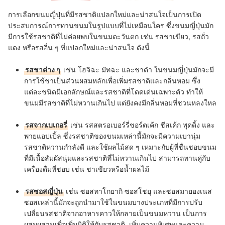
การเลือกขนมญี่ปุ่นที่มีรสชาติแปลกใหม่และน่าสนใจเป็นการเปิด
ประสบการณ์การทานขนมในรูปแบบที่ไม่เหมือนใคร ซึ่งขนมญี่ปุ่นมัก
มีการใช้รสชาติที่ไม่ค่อยพบในขนมตะวันตก เช่น รสชาเขียว, รสถั่ว
แดง หรือรสอื่น ๆ ที่แปลกใหม่และน่าสนใจ ดังนี้
รสชาต่าง ๆ
เช่น โฮจิฉะ มัทฉะ และชาดำ ในขนมญี่ปุ่นมักจะมี
การใช้ชาเป็นส่วนผสมหลักเพื่อเพิ่มรสชาติและกลิ่นหอม ซึ่ง
แต่ละชนิดมีเอกลักษณ์และรสชาติที่โดดเด่นเฉพาะตัว ทำให้
ขนมมีรสชาติที่ไม่หวานเกินไป แต่ยังคงมีกลิ่นหอมที่ชวนหลงใหล
รสจากเบเกอรี่
เช่น รสสตรอเบอร์รี่ชอร์ตเค้ก ชีสเค้ก พุดดิ้ง และ
พายแอปเปิ้ล ซึ่งรสชาติของขนมเหล่านี้มักจะมีความเบานุ่ม
รสชาติหวานกำลังดี และใช้ผลไม้สด ๆ เหมาะกับผู้ที่ชื่นชอบขนม
ที่มีเนื้อสัมผัสนุ่มและรสชาติที่ไม่หวานเกินไป สามารถทานคู่กับ
เครื่องดื่มที่ชอบ เช่น ชาเขียวหรือน้ำผลไม้
รสซอสญี่ปุ่น
เช่น ซอสทาโกยากิ ซอสโชยุ และซอสมายองเนส
ซอสเหล่านี้มักจะถูกนำมาใช้ในขนมบางประเภทที่มีการปรับ
เปลี่ยนรสชาติจากอาหารคาวให้กลายเป็นขนมหวาน เป็นการ
ผสมผสานเพื่อเพิ่มมิติให้กับรสชาติ เพิ่มความพิเศษและความ