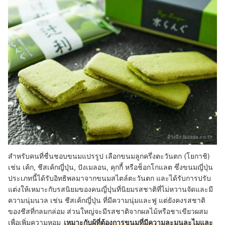
อ้างอิง:
lazada.co.th
สำหรับคนที่ชื่นชอบขนมแปรรูป เลือกขนมลูกครึ่งตะวันตก (โยกาชิ)
เช่น เค้ก, ชีสเค้กญี่ปุ่น, ปังเมลอน, คุกกี้ หรือช็อกโกแลต ซึ่งขนมญี่ปุ่น
ประเภทนี้ได้รับอิทธิพลมาจากขนมสไตล์ตะวันตก และได้รับการปรับ
แต่งให้เหมาะกับรสนิยมของคนญี่ปุ่นที่นิยมรสชาติที่ไม่หวานจัดและมี
ความนุ่มนวล เช่น ชีสเค้กญี่ปุ่น ที่มีความนุ่มและฟู แต่ยังคงรสชาติ
ของชีสที่กลมกล่อม ส่วนใหญ่จะมีรสชาติจากผลไม้หรือชาเขียวผสม
เพื่อเพิ่มความหอม
เหมาะกับผู้ที่ต้องการขนมที่มีความละมุนละไมและ