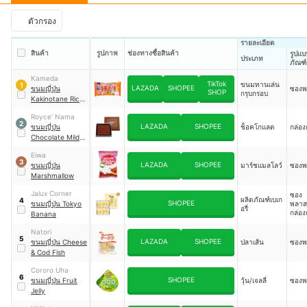
ตัวกรอง
รายละเอียด
สินค้า
รูปภาพ
ช่องทางซื้อสินค้า
รูปแบ
ประเภท
ภัณฑ์
Kameda
TikTok
ขนมทานเล่น
1
LAZADA
SHOPEE
ขนมญี่ปุ่น
ซองพ
SHOP
กรุบกรอบ
Kakinotane Rice
Snack & Peanuts
Royce' Nama
2
LAZADA
SHOPEE
ขนมญี่ปุ่น
ช็อคโกแลต
กล่อ
Chocolate Mild
Cacao
Eiwa
3
LAZADA
SHOPEE
ขนมญี่ปุ่น
มาร์ชแมลโลว์
ซองพ
Marshmallow
Jalux Corner
ซอง
ผลิตภัณฑ์เบเก
4
SHOPEE
ขนมญี่ปุ่น Tokyo
พลาส
อรี่
กล่อ
Banana
Natori
5
LAZADA
SHOPEE
ขนมญี่ปุ่น Cheese
ปลาเส้น
ซองพ
& Cod Fish
Cororo Uha
6
SHOPEE
ขนมญี่ปุ่น Fruit
วุ้น/เจลลี่
ซองพ
Jelly