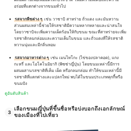
อร่อยที่แตกต่างจากขนมทั่วไป
รสจากพืชต่าง ๆ
เช่น วาซาบิ สาหร่าย ถั่วแดง และมันหวาน
ส่วนผสมเหล่านี้ช่วยให้รสชาติมีความหลากหลายและน่าสนใจ
โดยวาซาบิจะเพิ่มความเผ็ดร้อนให้กับขนม ขณะที่สาหร่ายจะเพิ่ม
รสชาติกลมกล่อมและความเค็มในขนม และถั่วแดงที่ให้รสชาติ
หวานนุ่มและมีกลิ่นหอม
รสจากอาหารต่าง ๆ
เช่น เมนไทโกะ (ไข่ของปลาคอด), แกง
กะหรี่ และโอโคโนมิยากิ (พิซซ่าญี่ปุ่น) โดยขนมเหล่านี้มีการ
ผสมผสานรสชาติที่เค็ม เผ็ด หรือกลมกล่อม ทำให้ขนมเหล่านี้มี
รสชาติที่แตกต่างและแปลกใหม่ พบได้ในขนมประเภทคุกกี้หรือ
ขนมปัง
ดูอันดับสินค้า
เลือกขนมญี่ปุ่นที่ขึ้นชื่อหรือบ่งบอกถึงเอกลักษณ์
3
ของเมืองที่ไปเที่ยว