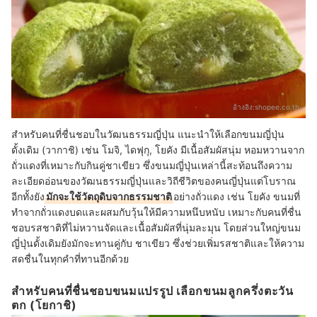
อ้างอิง:
shopee.co.th
สำหรับคนที่ชื่นชอบในวัฒนธรรมญี่ปุ่น แนะนำให้เลือกขนมญี่ปุ่น
ดั้งเดิม (วากาชิ) เช่น โมจิ, ไดฟุกุ, โยคัง มีเนื้อสัมผัสนุ่ม หอมหวานจาก
ถั่วแดงที่เหมาะกับกินคู่ชาเขียว ซึ่งขนมญี่ปุ่นเหล่านี้สะท้อนถึงความ
ละเอียดอ่อนของวัฒนธรรมญี่ปุ่นและวิถีชีวิตของคนญี่ปุ่นแต่โบราณ
อีกทั้งยัง
มักจะใช้วัตถุดิบจากธรรมชาติ
อย่างถั่วแดง เช่น โยคัง ขนมที่
ทำจากถั่วแดงบดและผสมกับวุ้นให้มีความหนึบหนับ เหมาะกับคนที่ชื่น
ชอบรสชาติที่ไม่หวานจัดและเนื้อสัมผัสที่นุ่มละมุน โดยส่วนใหญ่ขนม
ญี่ปุ่นดั้งเดิมยังมักจะทานคู่กับ ชาเขียว ซึ่งช่วยเพิ่มรสชาติและให้ความ
สดชื่นในทุกคำที่ทานอีกด้วย
สำหรับคนที่ชื่นชอบขนมแปรรูป เลือกขนมลูกครึ่งตะวัน
ตก (โยกาชิ)