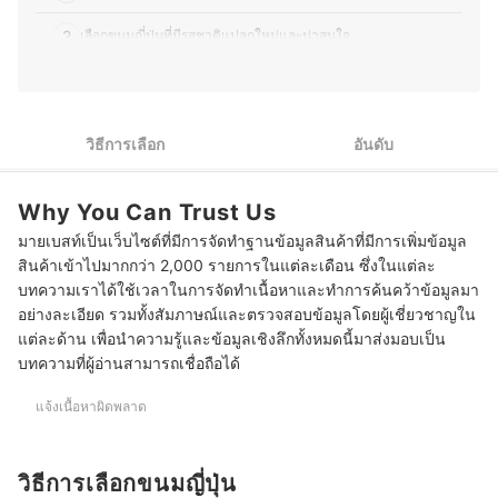
สามารถนำไปต่อยอดได้อีกด้วย
ประวัติของ ธนกร พรวรรณพงศา (พีท)
2
เลือกขนมญี่ปุ่นที่มีรสชาติแปลกใหม่และน่าสนใจ
3
เลือกขนมญี่ปุ่นที่ขึ้นชื่อหรือบ่งบอกถึงเอกลักษณ์ของเมืองที่ไปเที่ยว
4
เลือกตามโอกาสในการให้หรือรับประทาน
วิธีการเลือก
อันดับ
10 ขนมญี่ปุ่น อร่อย ๆ ขนมของฝากญี่ปุ่น
Why You Can Trust Us
ขนมญี่ปุ่นเก็บได้นานแค่ไหน
มายเบสท์เป็นเว็บไซต์ที่มีการจัดทำฐานข้อมูลสินค้าที่มีการเพิ่มข้อมูล
คนแพ้กลูเตนหรือกินเจ สามารถทานขนมญี่ปุ่นได้ไหม
สินค้าเข้าไปมากกว่า 2,000 รายการในแต่ละเดือน ซึ่งในแต่ละ
บทความเราได้ใช้เวลาในการจัดทำเนื้อหาและทำการค้นคว้าข้อมูลมา
บทความที่เกี่ยวข้องกับขนมญี่ปุ่น
อย่างละเอียด รวมทั้งสัมภาษณ์และตรวจสอบข้อมูลโดยผู้เชี่ยวชาญใน
แต่ละด้าน เพื่อนำความรู้และข้อมูลเชิงลึกทั้งหมดนี้มาส่งมอบเป็น
บทความที่ผู้อ่านสามารถเชื่อถือได้
แจ้งเนื้อหาผิดพลาด
วิธีการเลือกขนมญี่ปุ่น