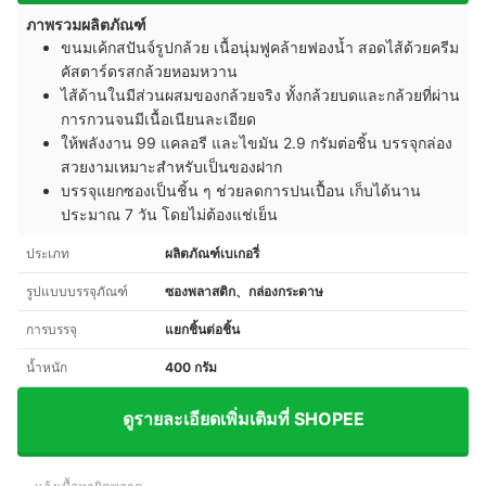
ภาพรวมผลิตภัณฑ์
ขนมเค้กสปันจ์รูปกล้วย เนื้อนุ่มฟูคล้ายฟองน้ำ สอดไส้ด้วยครีม
คัสตาร์ดรสกล้วยหอมหวาน
ไส้ด้านในมีส่วนผสมของกล้วยจริง ทั้งกล้วยบดและกล้วยที่ผ่าน
การกวนจนมีเนื้อเนียนละเอียด
ให้พลังงาน 99 แคลอรี และไขมัน 2.9 กรัมต่อชิ้น บรรจุกล่อง
สวยงามเหมาะสำหรับเป็นของฝาก
บรรจุแยกซองเป็นชิ้น ๆ ช่วยลดการปนเปื้อน เก็บได้นาน
ประมาณ 7 วัน โดยไม่ต้องแช่เย็น
ประเภท
ผลิตภัณฑ์เบเกอรี่
รูปแบบบรรจุภัณฑ์
ซองพลาสติก、กล่องกระดาษ
การบรรจุ
แยกชิ้นต่อชิ้น
น้ำหนัก
400 กรัม
ดูรายละเอียดเพิ่มเติมที่ SHOPEE