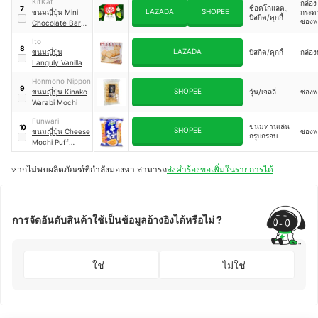
KitKat
กล่อง
ช็อคโกแลต、
7
LAZADA
SHOPEE
ขนมญี่ปุ่น Mini
กระ
บิสกิต/คุกกี้
ซองพ
Chocolate Bar
ขนมเวเฟอร์เคลือบ
Ito
รสช็อกโกแลตผสม
8
LAZADA
ขนมญี่ปุ่น
บิสกิต/คุกกี้
กล่อ
ชาเขียวมัทฉะ
Languly Vanilla
Honmono Nippon
9
SHOPEE
ขนมญี่ปุ่น Kinako
วุ้น/เจลลี่
ซองพ
Warabi Mochi
Funwari
ขนมทานเล่น
10
SHOPEE
ขนมญี่ปุ่น Cheese
ซองพ
กรุบกรอบ
Mochi Puff
Snack
หากไม่พบผลิตภัณฑ์ที่กำลังมองหา สามารถ
ส่งคำร้องขอเพิ่มในรายการได้
การจัดอันดับสินค้าใช้เป็นข้อมูลอ้างอิงได้หรือไม่ ?
ใช่
ไม่ใช่