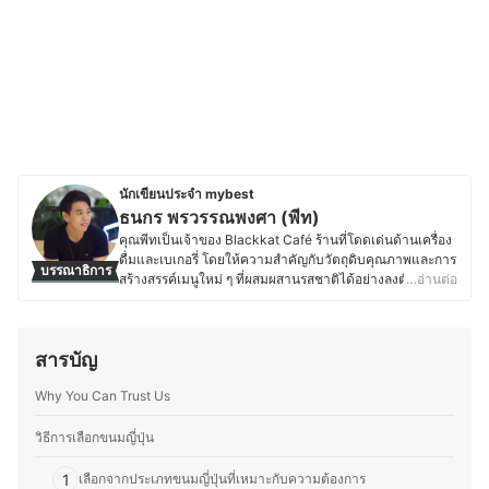
นักเขียนประจำ mybest
ธนกร พรวรรณพงศา (พีท)
คุณพีทเป็นเจ้าของ Blackkat Café ร้านที่โดดเด่นด้านเครื่อง
ดื่มและเบเกอรี่ โดยให้ความสำคัญกับวัตถุดิบคุณภาพและการ
บรรณาธิการ
สร้างสรรค์เมนูใหม่ ๆ ที่ผสมผสานรสชาติได้อย่างลงตัว ด้วย
…อ่านต่อ
ความหลงใหลในอาหาร เบเกอรี่ และเครื่องดื่ม ทำให้คุณพีท
ใส่ใจตั้งแต่การเลือกวัตถุดิบ กระบวนการทำ ไปจนถึงการ
ตกแต่งเมนูให้มีเอกลักษณ์ และพื้นฐานด้านการท่องเที่ยวและ
สารบัญ
การโรงแรมจากมหาวิทยาลัยเนชั่น ยังส่งเสริมให้คุณพีทเข้าใจ
ศาสตร์ของอาหารและเครื่องดื่ม รวมถึงการสร้างประสบการณ์
Why You Can Trust Us
ที่น่าประทับใจให้ลูกค้า ตั้งแต่การพัฒนาเมนูตามฤดูกาล กา
รอบเบเกอรี่สดใหม่ ไปจนถึงการจับคู่เครื่องดื่มกับขนมให้อร่อย
ลงตัว โดยนอกจากบริหารร้าน คุณพีทยังติดตามเทรนด์อาหาร
วิธีการเลือกขนมญี่ปุ่น
ทดลองวัตถุดิบใหม่ ๆ และแบ่งปันความรู้ผ่านบทความด้าน
อาหาร เบเกอรี่ และการพัฒนาเมนูต่าง ๆ เพื่อให้ผู้ที่สนใจ
1
เลือกจากประเภทขนมญี่ปุ่นที่เหมาะกับความต้องการ