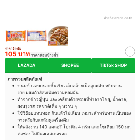
อ้างอิง:
lazada.co.th
ราคาอ้างอิง
105 บาท
ราคาค่อนข้างต่ำ
LAZADA
SHOPEE
TikTok SHOP
ภาพรวมผลิตภัณฑ์
ขนมข้าวอบกรอบชิ้นเรียวเล็กคล้ายเม็ดลูกพลับ หยิบทาน
ง่าย ผสมถั่วลิสงเพิ่มความหอมมัน
ทำจากข้าวญี่ปุ่น และเคลือบด้วยซอสที่ทำจากโชยุ, น้ำตาล,
ผงปรุงรส รสชาติเค็ม ๆ หวาน ๆ
ใช้วิธีอบแทนทอด กินแล้วไม่เลี่ยน เหมาะสำหรับทานเป็นของ
วางหรือกับแกล้มคู่เครื่องดื่ม
ให้พลังงาน 140 แคลอรี โปรตีน 4 กรัม และโซเดียม 150 มก.
ต่อซอง ไม่มีคอเลสเตอรอล