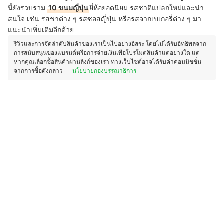
นี้ยังรวบรวม
10 ขนมญี่ปุ่น
ยี่ห้อยอดนิยม รสชาติแปลกใหม่และน่า
สนใจ เช่น รสชาต่าง ๆ รสซอสญี่ปุ่น หรือรสจากเบเกอรี่ต่าง ๆ มา
แนะนำเพิ่มเติมอีกด้วย
รีวิวและการจัดลำดับสินค้าของเราเป็นไปอย่างอิสระ โดยไม่ได้รับอิทธิพลจาก
การสนับสนุนของแบรนด์หรือการจ่ายเงินเพื่อโปรโมตสินค้าแต่อย่างใด แต่
หากคุณเลือกซื้อสินค้าผ่านลิงก์ของเรา ทางเว็บไซต์อาจได้รับค่าคอมมิชชั่น
จากการซื้อดังกล่าว
นโยบายกองบรรณาธิการ