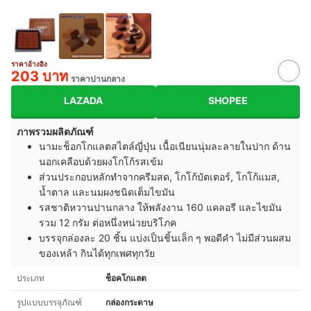
ราคาอ้างอิง
203 บาท
ราคาปานกลาง
LAZADA
SHOPEE
ภาพรวมผลิตภัณฑ์
นามะช็อกโกแลตสไตล์ญี่ปุ่น เนื้อเนียนนุ่มละลายในปาก ด้าน
นอกเคลือบด้วยผงโกโก้รสเข้ม
ส่วนประกอบหลักทำจากครีมสด, โกโก้บัตเตอร์, โกโก้แมส,
น้ำตาล และนมผงชนิดเต็มไขมัน
รสชาติหวานปานกลาง ให้พลังงาน 160 แคลอรี และไขมัน
รวม 12 กรัม ต่อหนึ่งหน่วยบริโภค
บรรจุกล่องละ 20 ชิ้น แบ่งเป็นชิ้นเล็ก ๆ พอดีคำ ไม่มีส่วนผสม
ของเหล้า กินได้ทุกเพศทุกวัย
ประเภท
ช็อคโกแลต
รูปแบบบรรจุภัณฑ์
กล่องกระดาษ