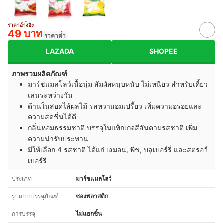
ราคาอ้างอิง
49 บาท
ราคาต่ำ
LAZADA
SHOPEE
ภาพรวมผลิตภัณฑ์
มาร์ชแมลโลว์เนื้อนุ่ม สัมผัสหนุบหนับ ไม่เหนียว สำหรับเคี้ยว
เล่นระหว่างวัน
ด้านในสอดไส้ผลไม้ รสหวานอมเปรี้ยว เพิ่มความอร่อยและ
ความสดชื่นได้ดี
กลิ่นหอมธรรมชาติ บรรจุในแพ็กเกจสีสันตามรสชาติ เพิ่ม
ความน่ารับประทาน
มีให้เลือก 4 รสชาติ ได้แก่ เลมอน, พีช, บลูเบอร์รี่ และสตรอว์
เบอร์รี
ประเภท
มาร์ชแมลโลว์
รูปแบบบรรจุภัณฑ์
ซองพลาสติก
การบรรจุ
ไม่แยกชิ้น