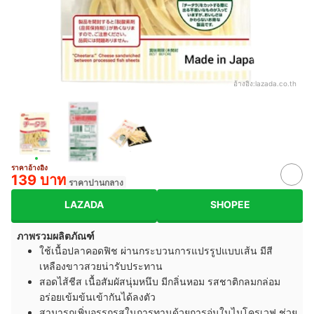
อ้างอิง:
lazada.co.th
ราคาอ้างอิง
139 บาท
ราคาปานกลาง
LAZADA
SHOPEE
ภาพรวมผลิตภัณฑ์
ใช้เนื้อปลาคอดฟิช ผ่านกระบวนการแปรรูปแบบเส้น มีสี
เหลืองขาวสวยน่ารับประทาน
สอดไส้ชีส เนื้อสัมผัสนุ่มหนึบ มีกลิ่นหอม รสชาติกลมกล่อม
อร่อยเข้มข้นเข้ากันได้ลงตัว
สามารถเพิ่มอรรถรสในการทานด้วยการอุ่นในไมโครเวฟ ช่วย