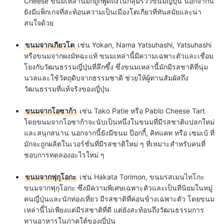
Cheese ขนมเหล่านี้มักถูกพูดถึงในกลุ่มรีวิวขนมญี่ปุ่น นอกจากนี้
ยังมีแพ็กเกจที่สะท้อนความเป็นเมืองโตเกียวที่ทันสมัยและน่า
สนใจด้วย
ขนมจากเกียวโต
เช่น Yokan, Nama Yatsuhashi, Yatsuhashi
หรือขนมจากผงมัทฉะแท้ ขนมเหล่านี้มีความเฉพาะตัวและเชื่อม
โยงกับวัฒนธรรมญี่ปุ่นที่ลึกซึ้ง ซึ่งขนมเหล่านี้มักมีรสชาติที่นุ่ม
นวลและใช้วัตถุดิบจากธรรมชาติ ช่วยให้ผู้ทานสัมผัสถึง
วัฒนธรรมที่แท้จริงของญี่ปุ่น
ขนมจากโอซาก้า
เช่น Tako Patie หรือ Pablo Cheese Tart
โดยขนมจากโอซาก้าจะนับเป็นหนึ่งในขนมที่มีรสชาติแปลกใหม่
และสนุกสนาน นอกจากนี้ยังมีขนม ป๊อกกี้, คิทแคท หรือ เซมเบ้ ที่
มักจะถูกผลิตในเวอร์ชั่นที่มีรสชาติใหม่ ๆ ที่เหมาะสำหรับคนที่
ชอบการทดลองอะไรใหม่ ๆ
ขนมจากฟุกุโอกะ
เช่น Hakata Torimon, ขนมรสเมนไทโกะ
ขนมจากฟุกุโอกะ ซึ่งมีความพิเศษเฉพาะตัวและเป็นที่นิยมในหมู่
คนญี่ปุ่นและนักท่องเที่ยว มีรสชาติที่ค่อนข้างเฉพาะตัว โดยขนม
เหล่านี้ไม่เพียงแต่มีรสชาติที่ดี แต่ยังสะท้อนถึงวัฒนธรรมการ
ทานอาหารในภาคใต้ของญี่ปุ่น