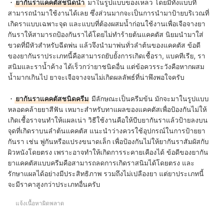
・
ยากันราแคคตัสชนิดน้ำ
มาในรูปแบบของเหลว โดยมีทั้งแบบที่
สามารถนำมาใช้งานได้เลย ซึ่งส่วนมากจะเป็นการนำมาป้ายบริเวณที่
เกิดราแบบเฉพาะจุด และแบบที่ต้องผสมน้ำก่อนใช้งานเพื่อเจือจางยา
กันราให้สามารถป้องกันราได้โดยไม่ทำร้ายต้นแคคตัส นิยมนำมาใส่
ขวดที่มีหัวสำหรับฉีดพ่น แล้วจึงนำมาพ่นทั่วลำต้นของแคคตัส ข้อดี
ของยากันราประเภทนี้คือสามารถยับยั้งการเกิดเชื้อรา, แบคทีเรีย, รา
สนิมและราน้ำค้าง ได้เร็วกว่ายาชนิดอื่น แต่ข้อควรระวังคือหากผสม
น้ำมากเกินไป ยาจะเจือจางจนไม่เกิดผลลัพธ์ที่น่าพึงพอใจครับ
・
ยากันราแคคตัสชนิดครีม
มีลักษณะเป็นครีมข้น มักจะมาในรูปแบบ
หลอดคล้ายยาสีฟัน เหมาะสำหรับทาแผลของแคคตัสเพื่อป้องกันไม่ให้
เกิดเชื้อราจนทำให้แผลเน่า วิธีใช้งานคือให้บีบยากันราแล้วป้ายลงบน
จุดที่เกิดราบนลำต้นแคคตัส แนะนำว่างควรใช้อุปกรณ์ในการป้ายยา
กันรา เช่น พู่กันหรือแปรงขนาดเล็ก เพื่อป้องกันไม่ให้ยากันราสัมผัสกับ
ผิวหนังโดยตรง เพราะอาจทำให้เกิดการระคายเคืองได้ ข้อดีของยากัน
ยาแคคตัสแบบครีมคือสามารถลดการเกิดราสนิมได้โดยตรง และ
รักษาแผลได้อย่างมีประสิทธิภาพ รวมถึงไม่เปลืองยา แต่ยาประเภทนี้
จะมีราคาสูงกว่าประเภทอื่นครับ
แจ้งเนื้อหาผิดพลาด