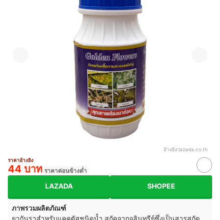
อ้างอิง:
lazada.co.th
ราคาอ้างอิง
44 บาท
ราคาค่อนข้างต่ำ
LAZADA
SHOPEE
ภาพรวมผลิตภัณฑ์
ยากันราสำหรับแคคตัสชนิดน้ำ สกัดจากจุลินทรีย์ซึ่งเป็นสารสกัด