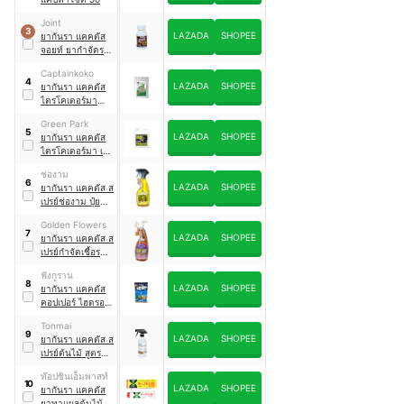
Joint
3
LAZADA
SHOPEE
ยากันรา แคคตัส
จอยท์ ยากำจัดรา
สนิม
Captainkoko
4
LAZADA
SHOPEE
ยากันรา แคคตัส
ไตรโคเดอร์มา
แบบผง
Green Park
5
LAZADA
SHOPEE
ยากันรา แคคตัส
ไตรโคเดอร์มา เชื้อ
สด ชนิดน้ำ
ช่องาม
6
LAZADA
SHOPEE
ยากันรา แคคตัส ส
เปรย์ช่องาม ปุ๋ย
ฮอร์โมนพืชพร้อม
Golden Flowers
ใช้
7
LAZADA
SHOPEE
ยากันรา แคคตัส ส
เปรย์กำจัดเชื้อรา
และแบคทีเรีย
ฟังกูราน
8
LAZADA
SHOPEE
ยากันรา แคคตัส
คอปเปอร์ ไฮดรอก
ไซด์
Tonmai
9
LAZADA
SHOPEE
ยากันรา แคคตัส ส
เปรย์ต้นไม้ สูตร
ปกป้องพิเศษเพื่อ
ท๊อปซินเอ็มพาสท์
ต้นไม้เปราะบาง
10
LAZADA
SHOPEE
ยากันรา แคคตัส
ยาทาแผลต้นไม้