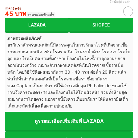
อ้างอิง:
jd.co.th
ราคาอ้างอิง
45 บาท
ราคาค่อนข้างต่ำ
LAZADA
SHOPEE
ภาพรวมผลิตภัณฑ์
ยากันราสำหรับแคคตัสนี้มีสรรพคุณในการรักษาโรคที่เกิดจากเชื้อ
ราหลากหลายชนิด เช่น โรคราสนิม โรคราน้ำค้าง โรคเน่า โรคใบ
จุด และโรคใบติด รวมทั้งยังช่วยป้องกันไม่ให้เชื้อราลุกลามขยาย
ออกเป็นวงกว้าง เหมาะกับรักษาแคคตัสที่เป็นโรคจากเชื้อราเป็น
หลัก โดยวิธีใช้คือผสมยากันรา 30 - 40 กรัม ต่อน้ำ 20 ลิตร แล้ว
พ่นให้ทั่วลำต้นแคคตัสที่เป็นโรคจากเชื้อรา ซึ่งยากันรา
ของ Captan เป็นยากันราที่ใช้สารเคมีกลุ่ม Phthalimide ขณะใช้
งานจึงควรระมัดระวังและป้องกันไม่ให้โดนผิวหนัง รวมทั้งห้ามสูด
ดมยากันราโดยตรง นอกจากนี้ยังควรเก็บยากันราให้พ้นจากมือเด็ก
เล็กและสัตว์เลี้ยงเพื่อความปลอดภัย
ดูรายละเอียดเพิ่มเติมที่ LAZADA