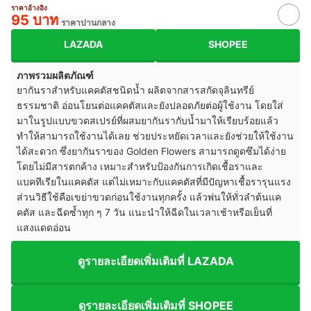
ราคาอ้างอิง
95 บาท
ราคาปานกลาง
LAZADA
SHOPEE
ภาพรวมผลิตภัณฑ์
ยากันราสำหรับแคคตัสชนิดน้ำ ผลิตจากสารสกัดจุลินทรีย์
ธรรมชาติ อ่อนโยนต่อแคคตัสและยังปลอดภัยต่อผู้ใช้งาน โดยใส่
มาในรูปแบบขวดสเปรย์ที่ผสมยากันรากับน้ำมาให้เรียบร้อยแล้ว
ทำให้สามารถใช้งานได้เลย ช่วยประหยัดเวลาและยังช่วยให้ใช้งาน
ได้สะดวก ซึ่งยากันราของ Golden Flowers สามารถดูดซึมได้ง่าย
โดยไม่มีสารตกค้าง เหมาะสำหรับป้องกันการเกิดเชื้อราและ
แบคทีเรียในแคคตัส แต่ไม่เหมาะกับแคคตัสที่มีปัญหาเชื้อรารุนแรง
ส่วนวิธีใช้คือเขย่าขวดก่อนใช้งานทุกครั้ง แล้วพ่นให้ทั่วลำต้นแค
คตัส และฉีดซ้ำทุก ๆ 7 วัน แนะนำให้ฉีดในเวลาเช้าหรือเย็นที่
แสงแดดอ่อน
ดูรายละเอียดเพิ่มเติมที่ LAZADA
ดูรายละเอียดเพิ่มเติมที่ SHOPEE