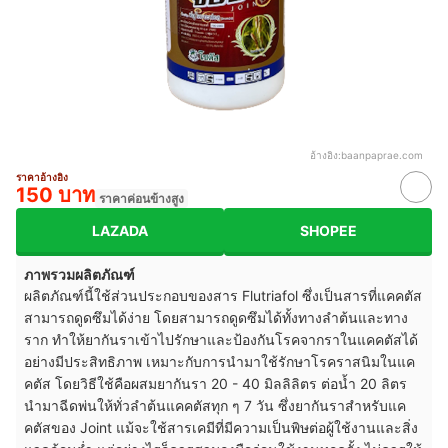
อ้างอิง:
baanpaprae.com
ราคาอ้างอิง
150 บาท
ราคาค่อนข้างสูง
LAZADA
SHOPEE
ภาพรวมผลิตภัณฑ์
ผลิตภัณฑ์นี้ใช้ส่วนประกอบของสาร Flutriafol ซึ่งเป็นสารที่แคคตัส
สามารถดูดซึมได้ง่าย โดยสามารถดูดซึมได้ทั้งทางลำต้นและทาง
ราก ทำให้ยากันราเข้าไปรักษาและป้องกันโรคจากราในแคคตัสได้
อย่างมีประสิทธิภาพ เหมาะกับการนำมาใช้รักษาโรคราสนิมในแค
คตัส โดยวิธีใช้คือผสมยากันรา 20 - 40 มิลลิลิตร ต่อน้ำ 20 ลิตร
นำมาฉีดพ่นให้ทั่วลำต้นแคคตัสทุก ๆ 7 วัน ซึ่งยากันราสำหรับแค
คตัสของ Joint แม้จะใช้สารเคมีที่มีความเป็นพิษต่อผู้ใช้งานและสิ่ง