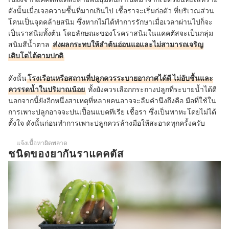
ดังนั้นเมื่อเจอความชื้นที่มากเกินไป เชื้อราจะเริ่มก่อตัว ที่บริเวณส่วน
โคนเป็นจุดคล้ายสนิม ซึ่งหากไม่ได้ทำการรักษาเมื่อเวลาผ่านไปก็จะ
เป็นราสนิมทั้งต้น โดยลักษณะของโรคราสนิมในแคคตัสจะเป็นกลุ่ม
สนิมสีน้ำตาล
ส่งผลกระทบให้ลำต้นอ่อนแอและไม่สามารถเจริญ
เติบโตได้ตามปกติ
ดังนั้น
โรงเรือนหรือสถานที่ปลูกควรระบายอากาศได้ดี ไม่อับชื้นและ
ควรรดน้ำในปริมาณน้อย
ทั้งยังควรเลือกกระถางปลูกที่ระบายน้ำได้ดี
นอกจากนี้ยังอีกหนึ่งสาเหตุที่หลายคนอาจจะลืมคำนึงถึงคือ มือที่ใช้ใน
การเพาะปลูกอาจจะปนเปื้อนแบคทีเรีย เชื้อรา ซึ่งเป็นพาหะโดยไม่ได้
ตั้งใจ ดังนั้นก่อนทำการเพาะปลูกควรล้างมือให้สะอาดทุกครั้งครับ
แจ้งเนื้อหาผิดพลาด
ชนิดของยากันราแคคตัส