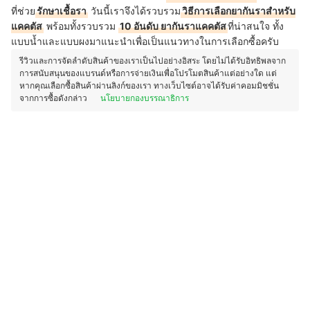
ที่ช่วย
รักษาเชื้อรา
วันนี้เราจึงได้รวบรวม
วิธีการเลือกยากันราสำหรับ
แคคตัส
พร้อมทั้งรวบรวม
10 อันดับ ยากันราแคคตัส
ที่น่าสนใจ ทั้ง
แบบน้ำและแบบผงมาแนะนำเพื่อเป็นแนวทางในการเลือกซื้อครับ
รีวิวและการจัดลำดับสินค้าของเราเป็นไปอย่างอิสระ โดยไม่ได้รับอิทธิพลจาก
การสนับสนุนของแบรนด์หรือการจ่ายเงินเพื่อโปรโมตสินค้าแต่อย่างใด แต่
หากคุณเลือกซื้อสินค้าผ่านลิงก์ของเรา ทางเว็บไซต์อาจได้รับค่าคอมมิชชั่น
จากการซื้อดังกล่าว
นโยบายกองบรรณาธิการ