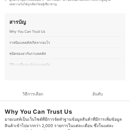
สมกับประเภทและลงลึกไปถึงมาตรฐานคุณภาพ แบรนด์ของ
แขวนกระถางต้นไม้ให้กับบริษัทส่งออกและยังหลงใหลในงาน
บทความไม่ได้ถูกเลือกโดยผู้เชี่ยวชาญ
วัสดุอุปกรณ์ ตลอดจนเรื่องความคุ้มค่าคุ้มราคาที่ต้องคำนึง
DIY ไม่ว่าจะเป็นงานเย็บ ปัก ถัก ร้อย จึงคอยศึกษาหาความรู้
เป็นหลัก เพราะเชื่อว่าในการปลูกต้นไม้นั้นเราต้องมีต้นทุนเป็น
และเทคนิคเพื่อพัฒนาฝีมืออยู่เสมอ ปัจจุบันคุณปูได้ย้ายกลับ
ปัจจัยสำคัญ จึงยึดหลักนี้ในการเพาะปลูกและจำหน่ายต้นไม้
มาอยู่บ้านเกิดที่จังหวัดเลยเพื่อพัฒนาเทือกสวนไร่นาของ
สารบัญ
จริงมาตลอด
บรรพบุรุษด้วยการทำเกษตรวิถีใหม่ ปรับปรุงพื้นที่รอบบ้านให้
ประวัติของ ธนัตถ์ กระแจะเจิม (แป๋ม)
มีบ่อเลี้ยงปลา หมักปุ๋ย ปลูกไม้ยืนต้นและผักสวนครัว เพื่อนำมา
Why You Can Trust Us
ทานในครอบครัวพร้อมแบ่งปันเพื่อนบ้าน โดยส่วนตัวแล้วมี
ความชื่นชอบการปลูกต้นไม้ด้วย จึงต่อยอดด้วยการตกแต่ง
ราสนิมแคคตัสเกิดจากอะไร
สวน ปรับภูมิทัศน์ให้ที่พักอาศัยมีความร่มรื่น สวยงามเพื่อใช้
ชีวิตร่วมกับธรรมชาติได้อย่างมีความสุข
ชนิดของยากันราแคคตัส
ประวัติของ คชาธาร พรมนา (ปู)
วิธีการเลือกยากันราแคคตัส
1
เลือกยากันราแคคตัสให้เหมาะกับการใช้งาน
2
เลือกยากันราแคคตัสแบบจุลินทรีย์ธรรมชาติ
วิธีการเลือก
อันดับ
10 อันดับ ยากันราแคคตัส ยี่ห้อไหนดี รักษา ป้องกัน ราสนิม
Why You Can Trust Us
วิธีการป้องกันเมื่อใช้ยากันราแคคตัสที่มีสารเคมี
มายเบสท์เป็นเว็บไซต์ที่มีการจัดทำฐานข้อมูลสินค้าที่มีการเพิ่มข้อมูล
บทส่งท้าย
สินค้าเข้าไปมากกว่า 2,000 รายการในแต่ละเดือน ซึ่งในแต่ละ