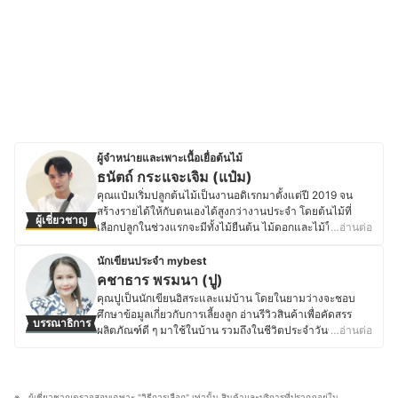
ผู้จำหน่ายและเพาะเนื้อเยื่อต้นไม้
ธนัตถ์ กระแจะเจิม (แป๋ม)
คุณแป๋มเริ่มปลูกต้นไม้เป็นงานอดิเรกมาตั้งแต่ปี 2019 จน
สร้างรายได้ให้กับตนเองได้สูงกว่างานประจำ โดยต้นไม้ที่
ผู้เชี่ยวชาญ
เลือกปลูกในช่วงแรกจะมีทั้งไม้ยืนต้น ไม้ดอกและไม้ใบเพื่อ
…อ่านต่อ
เป็นการสะสมความรู้และประสบการณ์ จนกระทั่งมีความ
ชำนาญด้านการตอนกิ่ง ชำกิ่ง ทั้งต้นมะนาว เลม่อนและไม้ผล
นักเขียนประจำ mybest
หลายชนิด ทำให้คุณแป๋มมีโอกาสได้เป็นผู้จัดการฟาร์มเลม่อน
คชาธาร พรมนา (ปู)
ขนาดพื้นที่ 21 ไร่ รวมมากกว่า 500 ต้นในปีถัดมา ส่วนตัว
คุณปูเป็นนักเขียนอิสระและแม่บ้าน โดยในยามว่างจะชอบ
แล้วคุณแป๋มชอบการปลูกไม้ที่โตไว เลี้ยงง่ายและทนต่อสภาพ
ศึกษาข้อมูลเกี่ยวกับการเลี้ยงลูก อ่านรีวิวสินค้าเพื่อคัดสรร
บรรณาธิการ
อากาศ ซึ่งต้นไม้ที่พลิกชีวิตและทำรายได้ให้มากเป็นอันดับ 1
ผลิตภัณฑ์ดี ๆ มาใช้ในบ้าน รวมถึงในชีวิตประจำวันของลูก
…อ่านต่อ
คือ ตระกูลฟิโลเดนดรอน ที่ใช้วิธีเพาะเนื้อเยื่อเป็นเวลา 1 - 2
ด้วย ในส่วนของงานอดิเรกนั้นคุณปูชอบงานถักเชือกมาคราเม่
เดือน และทำการจำหน่ายเป็นต้นชำใส่กระถาง จาก
เป็นพิเศษ จนเกิดเป็นงานฝีมือหลากหลายชนิดสำหรับใช้
ประสบการณ์ทั้งหมดนี้ทำให้คุณแป๋มมีความรู้ความเข้าใจใน
ตกแต่งบ้านและสวน รวมถึงอุปกรณ์ของใช้ในบ้าน โดยทั้งทำ
การปลูกต้นไม้ รวมถึงการเลือกใช้วัสดุอุปกรณ์ต่าง ๆ ให้เหมาะ
ขายด้วยตัวเองและเป็นผู้ออกแบบลวดลายเชือกถักสำหรับ
ผู้เชี่ยวชาญตรวจสอบเฉพาะ "วิธีการเลือก" เท่านั้น สินค้าและบริการที่ปรากฏอยู่ใน