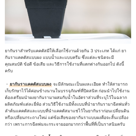
ยากันราสำหรับแคคตัสมีให้เลือกใช้งานด้วยกัน 3 ประเภท ได้แก่ ยา
กันราแคคตัสแบบผง แบบน้ำและแบบครีม ซึ่งแต่ละชนิดจะมี
คุณสมบัติ ข้อดี ข้อเสีย และวิธีการใช้งานที่แตกต่างกันออกไป ดังนี้
ครับ
・
ยากันราแคคตัสแบบผง
จะมีลักษณะเป็นผงละเอียด ทำให้สามารถ
เก็บรักษาไว้ได้ค่อนข้างนานในบรรจุภัณฑ์ที่ปิดสนิท ก่อนนำไปใช้งาน
ต้องเตรียมนำผงยากันรามาผสมกับน้ำในอัตราส่วนที่ระบุไว้ในฉลาก
ผลิตภัณฑ์แต่ละยี่ห้อ ส่วนวิธีใช้งานมีทั้งแบบที่นำยากันรามาฉีดพ่นทั่ว
ลำต้นแคคตัสและแบบที่นำแคคตัสมาแช่ไว้ในยากันราก่อนเปลี่ยนดิน
หรือเปลี่ยนกระถางใหม่ แต่ข้อเสียของยากันราแบบผงคือจะสิ้นเปลือง
กว่า เพราะการฉีดพ่นจะกระจายออกมากกว่าพื้นที่ที่เป็นราสนิมครับ