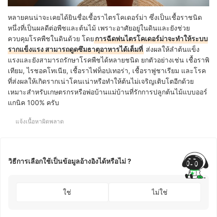
หลายคนน่าจะเคยได้ยินชื่อเชื้อราไตรโคเดอร์ม่า ซึ่งเป็นเชื้อราชนิด
หนึ่งที่เป็นผลดีต่อพืชและต้นไม้ เพราะอาศัยอยู่ในดินและยังช่วย
ควบคุมโรคพืชในดินด้วย โดย
การฉีดพ่นไตรโคเดอร์ม่าจะทำให้ระบบ
รากแข็งแรง สามารถดูดซึมธาตุอาหารได้เต็มที่
ส่งผลให้ลำต้นแข็ง
แรงและยังสามารถรักษาโรคพืชได้หลายชนิด ยกตัวอย่างเช่น เชื้อราพิ
เทียม, ไรชอคโทเนีย, เชื้อราไฟท็อปเทอร่า, เชื้อราฟูชาเรียม และโรค
ที่ส่งผลให้เกิดรากเน่าโคนเน่าหรือทำให้ต้นไม่เจริญเติบโตอีกด้วย
เหมาะสำหรับเกษตรกรหรือพ่อบ้านแม่บ้านที่รักการปลูกต้นไม้แบบออร์
แกนิค 100% ครับ
แจ้งเนื้อหาผิดพลาด
วิธีการเลือกใช้เป็นข้อมูลอ้างอิงได้หรือไม่ ?
ใช่
ไม่ใช่