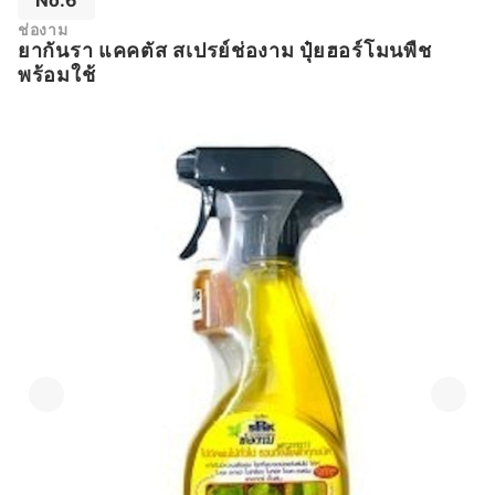
No.6
ช่องาม
ยากันรา แคคตัส สเปรย์ช่องาม ปุ๋ยฮอร์โมนพืช
พร้อมใช้