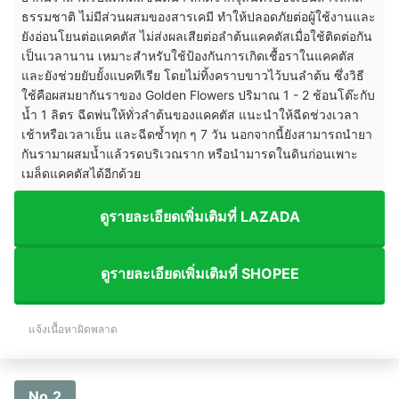
ธรรมชาติ ไม่มีส่วนผสมของสารเคมี ทำให้ปลอดภัยต่อผู้ใช้งานและ
ยังอ่อนโยนต่อแคคตัส ไม่ส่งผลเสียต่อลำต้นแคคตัสเมื่อใช้ติดต่อกัน
เป็นเวลานาน เหมาะสำหรับใช้ป้องกันการเกิดเชื้อราในแคคตัส
และยังช่วยยับยั้งแบคทีเรีย โดยไม่ทิ้งคราบขาวไว้บนลำต้น ซึ่งวิธี
ใช้คือผสมยากันราของ Golden Flowers ปริมาณ 1 - 2 ช้อนโต๊ะกับ
น้ำ 1 ลิตร ฉีดพ่นให้ทั่วลำต้นของแคคตัส แนะนำให้ฉีดช่วงเวลา
เช้าหรือเวลาเย็น และฉีดซ้ำทุก ๆ 7 วัน นอกจากนี้ยังสามารถนำยา
กันรามาผสมน้ำแล้วรดบริเวณราก หรือนำมารดในดินก่อนเพาะ
เมล็ดแคคตัสได้อีกด้วย
ดูรายละเอียดเพิ่มเติมที่ LAZADA
ดูรายละเอียดเพิ่มเติมที่ SHOPEE
แจ้งเนื้อหาผิดพลาด
No.2