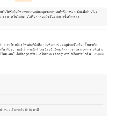
โดยไม่ได้รับอิทธิพลจากการสนับสนุนของแบรนด์หรือการจ่ายเงินเพื่อโปรโมต
องเรา ทางเว็บไซต์อาจได้รับค่าคอมมิชชั่นจากการซื้อดังกล่าว
า แกดเจ็ต กล้อง โทรศัพท์มือถือ คอมพิวเตอร์ และอุปกรณ์ไอทีมาตั้งแต่เด็ก
กี่ยวกับอุปกรณ์อิเล็กทรอนิกส์ โดยปัจจุบันยังคงติดตามข่าวสารวงการไอทีอย่าง
กรณ์ใหม่ เทคโนโลยีล่าสุด หรือแนวโน้มของตลาดอุปกรณ์อิเล็กทรอนิกส์ นอกจาก
…อ่านต่อ
อสยังชื่นชอบงานช่างและ DIY โดยมักซ่อมแซมอุปกรณ์อิเล็กทรอนิกส์และเครื่อง
ีความเข้าใจเรื่องโครงสร้างและฟังก์ชันการทำงานของอุปกรณ์ต่างๆ มากขึ้น
ยบเทียบจุดเด่นจุดด้อยของสินค้าเทคโนโลยีแต่ละประเภทได้อย่างชัดเจน ทำให้
นโลยีและอุปกรณ์ไอที ทั้งในแง่ของการเลือกซื้อ อัปเกรด และดูแลรักษา เพื่อให้ผู้
บการใช้งานของตนเองได้อย่างคุ้มค่า
ย่างรวดเร็วภายใน 5-10 นาที