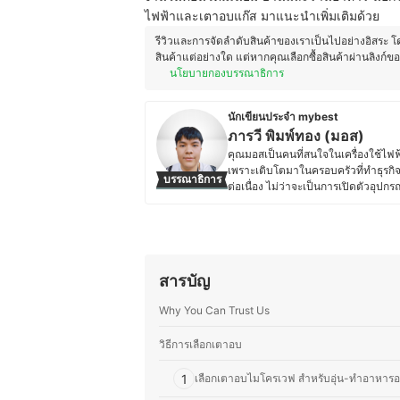
ไฟฟ้าและเตาอบแก๊ส มาแนะนำเพิ่มเติมด้วย
รีวิวและการจัดลำดับสินค้าของเราเป็นไปอย่างอิสระ 
สินค้าแต่อย่างใด แต่หากคุณเลือกซื้อสินค้าผ่านลิงก์ข
นโยบายกองบรรณาธิการ
นักเขียนประจำ mybest
ภารวี พิมพ์ทอง (มอส)
คุณมอสเป็นคนที่สนใจในเครื่องใช้ไฟฟ้
เพราะเติบโตมาในครอบครัวที่ทำธุรกิจเ
บรรณาธิการ
ต่อเนื่อง ไม่ว่าจะเป็นการเปิดตัวอุป
การอัปเดตข้อมูลสินค้าไอทีแล้ว คุณม
ใช้ไฟฟ้าด้วยตัวเองเป็นประจำ ทำให้ม
ความชอบนี้ช่วยให้คุณมอสสามารถเปรี
สนุกกับการแบ่งปันความรู้เกี่ยวกับเทคโ
อ่านสามารถเลือกอุปกรณ์ที่เหมาะสมกั
สารบัญ
ประวัติของ ภารวี พิมพ์ทอง (มอส)
Why You Can Trust Us
วิธีการเลือกเตาอบ
1
เลือกเตาอบไมโครเวฟ สำหรับอุ่น-ทำอาหารอ