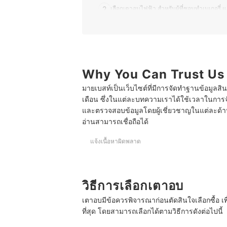
2
เลือกเตาอบไฟฟ้า สำหรับผู้ที่ชอบทำเบเกอรี่
3
เลือกเตาอบแก๊ส สำหรับครอบครัวใหญ่ หรือร
10 ไมโครเวฟ ยี่ห้อไหนดี
10 เตาอบไฟฟ้า ยี่ห้อไหนดี
Why You Can Trust Us
มายเบสท์เป็นเว็บไซต์ที่มีการจัดทำฐานข้อมูลสิ
10 เตาอบแก๊ส ยี่ห้อไหนดี
เดือน ซึ่งในแต่ละบทความเราได้ใช้เวลาในการจ
และตรวจสอบข้อมูลโดยผู้เชี่ยวชาญในแต่ละด้าน เ
อ่านสามารถเชื่อถือได้
แจ้งเนื้อหาผิดพลาด
วิธีการเลือกเตาอบ
เตาอบมีข้อควรพิจารณาก่อนตัดสินใจเลือกซื้อ 
ที่สุด โดยสามารถเลือกได้ตามวิธีการดังต่อไปนี้