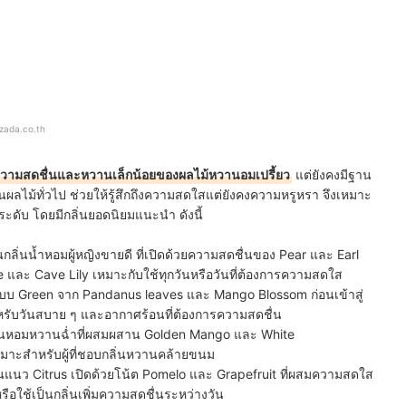
azada.co.th
ความสดชื่นและหวานเล็กน้อยของผลไม้หวานอมเปรี้ยว
แต่ยังคงมีฐาน
ิ่นผลไม้ทั่วไป ช่วยให้รู้สึกถึงความสดใสแต่ยังคงความหรูหรา จึงเหมาะ
ระดับ โดยมีกลิ่นยอดนิยมแนะนำ ดังนี้
นกลิ่นน้ำหอมผู้หญิงขายดี ที่เปิดด้วยความสดชื่นของ Pear และ Earl
 และ Cave Lily เหมาะกับใช้ทุกวันหรือวันที่ต้องการความสดใส
แบบ Green จาก Pandanus leaves และ Mango Blossom ก่อนเข้าสู่
บวันสบาย ๆ และอากาศร้อนที่ต้องการความสดชื่น
ิ่นหอมหวานฉ่ำที่ผสมผสาน Golden Mango และ White
หมาะสำหรับผู้ที่ชอบกลิ่นหวานคล้ายขนม
่นแนว Citrus เปิดด้วยโน้ต Pomelo และ Grapefruit ที่ผสมความสดใส
ือใช้เป็นกลิ่นเพิ่มความสดชื่นระหว่างวัน