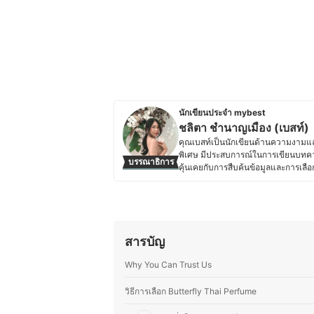
นักเขียนประจำ mybest
ชลิตา ชำนาญเมือง (เบสท์)
คุณเบสท์เป็นนักเขียนด้านความงามและ
พิเศษ มีประสบการณ์ในการเขียนบทคว
บรรณาธิการ
คุ้นเคยกับการสืบค้นข้อมูลและการเลื
ตัวเอง คุณเบสท์จึงให้ความสำคัญกับก
รวมถึงอุปกรณ์ที่ช่วยเสริมสุขอนามัย ไ
ทำความสะอาดร่างกายต่าง ๆ โดยมักจะ
ผลิตภัณฑ์ที่เลือกใช้มีคุณภาพและป
ข้อมูลที่ซับซ้อนให้อ่านง่าย เข้าใจได้เร
สารบัญ
ติดตามเทรนด์ความงาม เทคโนโลยีด้า
สมัยและน่าเชื่อถืออีกด้วย
Why You Can Trust Us
ประวัติของ ชลิตา ชำนาญเมือง (เบ
วิธีการเลือก Butterfly Thai Perfume