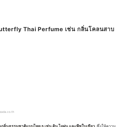
Butterfly Thai Perfume เช่น กลิ่นโคลนสาบ
azada.co.th
นกลิ่นธรรมชาติแบบไทย ๆ เช่น ดิน ไอฝน และพืชใบเขียว
ซึ่งให้ความ