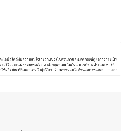
ไลฟ์สไตล์ที่มีความสนใจเกี่ยวกับของใช้ส่วนตัวและผลิตภัณฑ์ดูแลร่างกายเป็น
ามรีวิวและแปลคอนเทนต์ภาษาอังกฤษ-ไทย ให้กับเว็บไซต์ต่างประเทศ ทำให้
อกใช้ผลิตภัณฑ์ที่เหมาะสมกับผู้บริโภค ด้วยความสนใจด้านสุขภาพและการดูแล
…อ่านต่อ
ารเลือกใช้สกินแคร์ เครื่องสำอาง ผลิตภัณฑ์ดูแลเส้นผม ของใช้ในชีวิตประจำวัน
ม่ว่าจะเป็นแปรงสีฟันไฟฟ้า เครื่องโกนขน โลชั่นบำรุงผิว หรือผลิตภัณฑ์สำหรับ
ศึกษาส่วนผสมและคุณสมบัติของผลิตภัณฑ์อย่างละเอียด เพื่อให้มั่นใจว่า
ลอดภัย จากประสบการณ์ที่ผ่านมาทำให้คุณเบสท์มีความสามารถในการถ่ายทอด
็ว เพื่อช่วยให้ผู้อ่านตัดสินใจเลือกสินค้าที่เหมาะกับตนเองมากที่สุด อีกทั้งยังชอบ
นสุขภาพ และแนวทางการพัฒนาผลิตภัณฑ์ใหม่ ๆ ทำให้บทความมีข้อมูลที่ทัน
สท์)