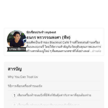
นักเขียนประจำ mybest
ธนกร พรวรรณพงศา (พีท)
คุณพีทเป็นเจ้าของ Blackkat Café ร้านที่โดดเด่นด้านเครื่อง
ดื่มและเบเกอรี่ โดยให้ความสำคัญกับวัตถุดิบคุณภาพและการ
บรรณาธิการ
สร้างสรรค์เมนูใหม่ ๆ ที่ผสมผสานรสชาติได้อย่างลงตัว ด้วย
…อ่านต่อ
ความหลงใหลในอาหาร เบเกอรี่ และเครื่องดื่ม ทำให้คุณพีท
ใส่ใจตั้งแต่การเลือกวัตถุดิบ กระบวนการทำ ไปจนถึงการ
ตกแต่งเมนูให้มีเอกลักษณ์ และพื้นฐานด้านการท่องเที่ยวและ
สารบัญ
การโรงแรมจากมหาวิทยาลัยเนชั่น ยังส่งเสริมให้คุณพีทเข้าใจ
ศาสตร์ของอาหารและเครื่องดื่ม รวมถึงการสร้างประสบการณ์
Why You Can Trust Us
ที่น่าประทับใจให้ลูกค้า ตั้งแต่การพัฒนาเมนูตามฤดูกาล กา
รอบเบเกอรี่สดใหม่ ไปจนถึงการจับคู่เครื่องดื่มกับขนมให้อร่อย
ลงตัว โดยนอกจากบริหารร้าน คุณพีทยังติดตามเทรนด์อาหาร
วิธีการเลือกเครื่องทำขนมปัง
ทดลองวัตถุดิบใหม่ ๆ และแบ่งปันความรู้ผ่านบทความด้าน
อาหาร เบเกอรี่ และการพัฒนาเมนูต่าง ๆ เพื่อให้ผู้ที่สนใจ
1
เลือกเครื่องทำขนมปังที่มีฟังก์ชันคุ้มค่ากับราคาที่คุณต้องจ่าย
สามารถนำไปต่อยอดได้อีกด้วย
ประวัติของ ธนกร พรวรรณพงศา (พีท)
2
เลือกเครื่องทำขนมปังจากปริมาณขนมปังที่ต้องการ