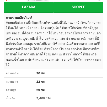
LAZADA
SHOPEE
ภาพรวมผลิตภัณฑ์
HomeBake รุ่นนี้เป็นเครื่องทำขนมปังที่ใช้งานง่ายมือใหม่ก็สามารถ
ใช้เองได้เพราะมีรายละเอียดบนปุ่มฟังก์ชันมาให้พร้อม ที่สำคัญจุด
เด่นของรุ่นนี้คือสามารถนำมาใช้ประกอบอาหารได้หลากหลายนอก
เหนือจากเมนูขนมปังทั่วไป จะทำแยม เค้ก ข้าวหมาก หมัก ฯลฯ ก็มี
ฟังก์ชันที่ครอบคลุม รวมไปถึงหากใช้อุปกรณ์เสริมจากทางแบรนด์ก็
สามารถทำไอศกรีมได้ด้วย ตัวหม้อภายในถอดออกง่าย มีสารเคลือบ
ผิวช่วยให้ทำความสะอาดได้ง่าย แต่แนะนำว่าไม่ควรใช้ฝอยหรือ
ของแข็งในการขัดทำความสะอาดเพราะอาจทำให้เกิดการหลุดลอก
ได้
ความกว้าง
30 ซม.
ความยาว
22 ซม.
ความสูง
29 ซม.
น้ำหนัก
5,400 กรัม