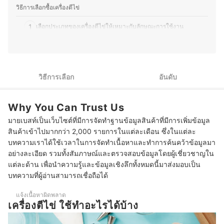
วิธีการเลือกซื้อเครื่องตีไข่
1
เลือกประเภทของเครื่องตีไข่ให้เหมาะกับลักษณะการใช้งาน
2
เลือกกำลังวัตต์ให้เหมาะสมกับความหนืดและปริมาณของวัตถุดิบ
3
เลือกวัสดุแข็งแรงและปลอดภัยที่ระบุว่า Food Grade หรือ BPA Free
วิธีการเลือก
อันดับ
เลือกเครื่องตีไข่ที่เพิ่มความสะดวกและคุ้มค่า เช่น ปรับความเร็วได้ มี
4
อุปกรณ์เสริม
Why You Can Trust Us
10 เครื่องตีไข่ ยี่ห้อไหนดี แบบมือถือ ไฟฟ้า
มายเบสท์เป็นเว็บไซต์ที่มีการจัดทำฐานข้อมูลสินค้าที่มีการเพิ่มข้อมูล
สินค้าเข้าไปมากกว่า 2,000 รายการในแต่ละเดือน ซึ่งในแต่ละ
ใช้เครื่องตีไข่ต่อเนื่องได้นานแค่ไหน
บทความเราได้ใช้เวลาในการจัดทำเนื้อหาและทำการค้นคว้าข้อมูลมา
หากใช้เครื่องตีไข่ขาวแล้วไม่ขึ้นฟู ควรทำอย่างไร
อย่างละเอียด รวมทั้งสัมภาษณ์และตรวจสอบข้อมูลโดยผู้เชี่ยวชาญใน
แต่ละด้าน เพื่อนำความรู้และข้อมูลเชิงลึกทั้งหมดนี้มาส่งมอบเป็น
บทความที่ผู้อ่านสามารถเชื่อถือได้
แจ้งเนื้อหาผิดพลาด
เครื่องตีไข่ ใช้ทำอะไรได้บ้าง