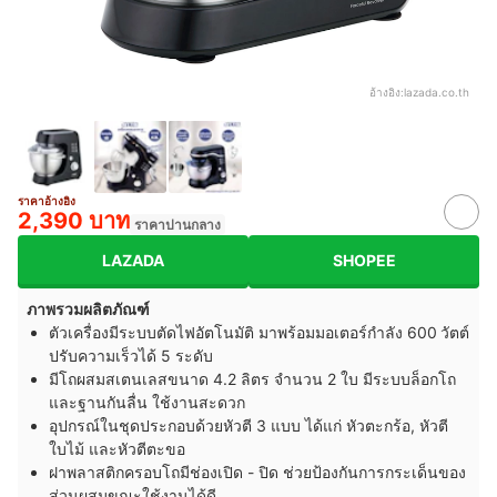
อ้างอิง:
lazada.co.th
ราคาอ้างอิง
2,390 บาท
ราคาปานกลาง
LAZADA
SHOPEE
ภาพรวมผลิตภัณฑ์
ตัวเครื่องมีระบบตัดไฟอัตโนมัติ มาพร้อมมอเตอร์กำลัง 600 วัตต์
ปรับความเร็วได้ 5 ระดับ
มีโถผสมสเตนเลสขนาด 4.2 ลิตร จำนวน 2 ใบ มีระบบล็อกโถ
และฐานกันลื่น ใช้งานสะดวก
อุปกรณ์ในชุดประกอบด้วยหัวตี 3 แบบ ได้แก่ หัวตะกร้อ, หัวตี
ใบไม้ และหัวตีตะขอ
ฝาพลาสติกครอบโถมีช่องเปิด - ปิด ช่วยป้องกันการกระเด็นของ
ส่วนผสมขณะใช้งานได้ดี