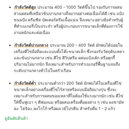
กำลังวัตต์สูง
ประมาณ 400 - 1000 วัตต์ขึ้นไป รองรับการผสม
ส่วนผสมที่เหนียวข้นปานกลางถึงมากอย่างต่อเนื่องได้ดี เช่น แป้ง
ขนมปัง ครีมชีส บัตเตอร์ครีมเนื้อแน่น จึงเหมาะอย่างยิ่งสำหรับผู้
ที่ทำเบเกอรี่เป็นประจำ หรือผู้ประกอบการขนาดเล็กที่ต้องการใช้
งานหนักและต่อเนื่อง
กำลังวัตต์ปานกลาง
ประมาณ 200 - 400 วัตต์ มักพบได้บ่อยใน
เครื่องตีไข่มือถือและแบบตั้งโต๊ะขนาดเล็ก ซึ่งรองรับวัตถุดิบเหลว
และข้นปานกลาง เช่น ตีไข่ ตีวิปครีม ผสมแป้งเค้ก หรือคุกกี้
ปริมาณไม่มากนัก จึงเหมาะสำหรับการทำเบเกอรี่พื้นฐานจนถึง
ระดับปานกลางทั่วไปในครัวเรือน
กำลังวัตต์ต่ำ
ประมาณต่ำกว่า 200 วัตต์ มักพบได้ในเครื่องตีไข่
ขนาดเล็กอย่างเครื่องตีไข่ไร้สายหรือแบบมือถือบางรุ่น ซึ่งจะ
เหมาะสำหรับการผสมของเหลวที่ไม่ต้องใช้แรงมากนัก เช่น ตีไข่
ให้ขึ้นฟูเบา ๆ ตีฟองนม หรือผสมเครื่องดื่มผงต่าง ๆ เช่น ผงชามัท
ฉะ โฮจิฉะ ผงโกโก้ หรือผงเวย์โปรตีน สำหรับดื่ม 1 - 2 แก้ว
ดูอันดับสินค้า