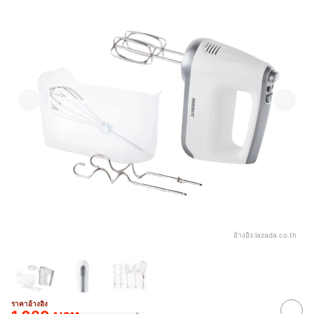
อ้างอิง:
lazada.co.th
ราคาอ้างอิง