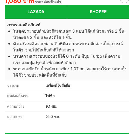
1,080 บาท
ราคาค่อนข้างต่ำ
LAZADA
SHOPEE
ภาพรวมผลิตภัณฑ์
ในชุดประกอบด้วยหัวตีสเตนเลส 3 แบบ ได้แก่ หัวตะกร้อ 2 ชิ้น,
หัวตะขอ 2 ชิ้น และหัวตีไข่ 1 ชิ้น
ตัวเครื่องผลิตจากพลาสติกที่มีความทนทาน มีกล่องเก็บอุปกรณ์
ในตัว ช่วยให้จัดเก็บหัวตีได้สะดวก
ปรับความเร็วรอบของหัวตีได้ 6 ระดับ มีปุ่ม Turbo เพิ่มความ
แรง และปุ่ม Eject เพื่อถอดหัวตีออก
ขนาดกะทัดรัด น้ำหนักเบาเพียง 1.07 กก. ออกแบบให้วางแบบตั้ง
ได้ จึงช่วยประหยัดพื้นที่จัดเก็บ
ประเภท
เครื่องตีไข่มือถือ
แหล่งพลังงาน
ไฟฟ้า
ความกว้าง
9.1 ซม.
ความยาว
21.3 ซม.