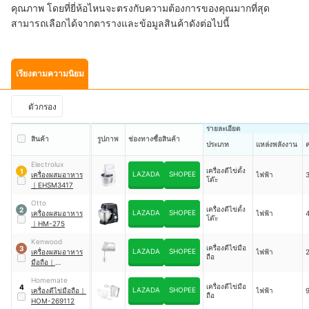
คุณภาพ โดยที่ยี่ห้อไหนจะตรงกับความต้องการของคุณมากที่สุด
สามารถเลือกได้จากตารางและข้อมูลสินค้าดังต่อไปนี้
เรียงตามความนิยม
ตัวกรอง
รายละเอียด
สินค้า
รูปภาพ
ช่องทางซื้อสินค้า
ประเภท
แหล่งพลังงาน
Electrolux
เครื่องตีไข่ตั้ง
1
LAZADA
SHOPEE
เครื่องผสมอาหาร
ไฟฟ้า
โต๊ะ
｜
EHSM3417
Otto
เครื่องตีไข่ตั้ง
2
LAZADA
SHOPEE
เครื่องผสมอาหาร
ไฟฟ้า
โต๊ะ
｜
HM-275
Kenwood
เครื่องตีไข่มือ
3
LAZADA
SHOPEE
เครื่องผสมอาหาร
ไฟฟ้า
ถือ
มือถือ
｜
HMP30.AOWH
Homemate
เครื่องตีไข่มือ
4
LAZADA
SHOPEE
เครื่องตีไข่มือถือ
｜
ไฟฟ้า
9
ถือ
HOM-269112