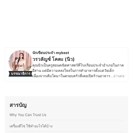
นักเขียนประจำ mybest
วรวลัญช์ โคตะ (นิว)
คุณนิวเป็นครูสอนคณิตศาสตร์ที่โรงเรียนประจำอำเภอในภาค
อีสาน แต่มีความหลงใหลในการทำอาหารตั้งแต่วัยเด็ก
บรรณาธิการ
เนื่องจากเติบโตมาในครอบครัวที่เคยเปิดร้านอาหาร ทำให้มี
…อ่านต่อ
ความชำนาญด้านการเลือกวัตถุดิบ การใช้เครื่องปรุง และการ
สร้างสรรค์เมนูใหม่ ๆ ที่ลงตัว ด้วยความรักในอาหารและการ
แบ่งปันความรู้ คุณนิวจึงเริ่มเขียนบทความเกี่ยวกับเคล็ดลับ
การทำอาหาร เทคนิคการเลือกวัตถุดิบ และการใช้อุปกรณ์ครัว
อย่างมีประสิทธิภาพ โดยเน้นถ่ายทอดจากประสบการณ์จริง
สารบัญ
เพื่อให้ผู้อ่านสามารถนำไปปรับใช้ในชีวิตประจำวันได้ง่ายขึ้น
ซึ่งนอกจากความอร่อยแล้ว ยังให้ความสำคัญกับการทำ
Why You Can Trust Us
อาหารที่สะดวกและเหมาะสมกับไลฟ์สไตล์ของแต่ละคน เพื่อ
ให้ทุกคนสนุกกับการทำอาหารได้อย่างเต็มที่
เครื่องตีไข่ ใช้ทำอะไรได้บ้าง
ประวัติของ วรวลัญช์ โคตะ (นิว)