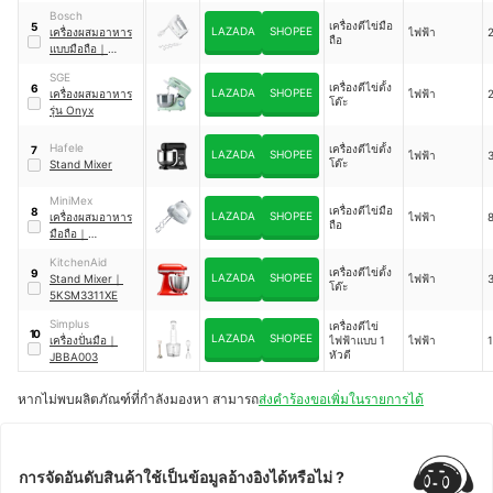
Bosch
เครื่องตีไข่มือ
5
LAZADA
SHOPEE
เครื่องผสมอาหาร
ไฟฟ้า
ถือ
แบบมือถือ
｜
MFQ36400
SGE
เครื่องตีไข่ตั้ง
6
LAZADA
SHOPEE
เครื่องผสมอาหาร
ไฟฟ้า
โต๊ะ
รุ่น Onyx
Hafele
เครื่องตีไข่ตั้ง
7
LAZADA
SHOPEE
ไฟฟ้า
โต๊ะ
Stand Mixer
MiniMex
เครื่องตีไข่มือ
8
LAZADA
SHOPEE
เครื่องผสมอาหาร
ไฟฟ้า
8
ถือ
มือถือ
｜
MHM300W
KitchenAid
เครื่องตีไข่ตั้ง
9
LAZADA
SHOPEE
Stand Mixer
｜
ไฟฟ้า
3
โต๊ะ
5KSM3311XE
Simplus
เครื่องตีไข่
10
LAZADA
SHOPEE
เครื่องปั่นมือ
｜
ไฟฟ้าแบบ 1
ไฟฟ้า
1
หัวตี
JBBA003
หากไม่พบผลิตภัณฑ์ที่กำลังมองหา สามารถ
ส่งคำร้องขอเพิ่มในรายการได้
การจัดอันดับสินค้าใช้เป็นข้อมูลอ้างอิงได้หรือไม่ ?