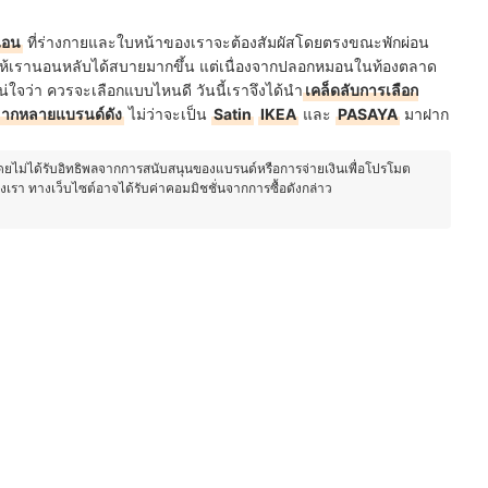
่นอน
ที่ร่างกายและใบหน้าของเราจะต้องสัมผัสโดยตรงขณะพักผ่อน
วยให้เรานอนหลับได้สบายมากขึ้น แต่เนื่องจากปลอกหมอนในท้องตลาด
แน่ใจว่า ควรจะเลือกแบบไหนดี วันนี้เราจึงได้นำ
เคล็ดลับการเลือก
ลากหลายแบรนด์ดัง
ไม่ว่าจะเป็น
Satin
IKEA
และ
PASAYA
มาฝาก
โดยไม่ได้รับอิทธิพลจากการสนับสนุนของแบรนด์หรือการจ่ายเงินเพื่อโปรโมต
องเรา ทางเว็บไซต์อาจได้รับค่าคอมมิชชั่นจากการซื้อดังกล่าว