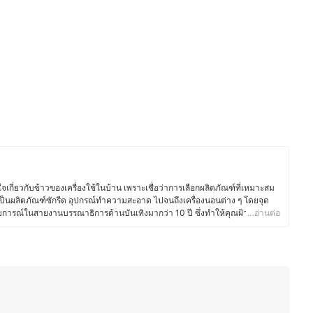
จเกี่ยวกับข้าวของเครื่องใช้ในบ้าน เพราะเชื่อว่าการเลือกผลิตภัณฑ์ที่เหมาะสม
จะเป็นผลิตภัณฑ์ซักรีด อุปกรณ์ทำความสะอาด ไปจนถึงเครื่องนอนต่าง ๆ โดยจุด
บการณ์ในสายงานบรรณาธิการด้านบันเทิงมากว่า 10 ปี ซึ่งทำให้คุณฝ้ายมี
…อ่านต่อ
 เมื่อผันตัวมาเป็นนักเขียนอิสระจึงเลือกเน้นการรีวิวของใช้ในบ้านอย่าง
ลือกซื้อสินค้าที่ตอบโจทย์การใช้งานจริง นอกจากของใช้พื้นฐานแล้ว คุณฝ้ายยัง
ื่องหอมในบ้าน อย่างก้านไม้หอมและเทียนหอมที่ช่วยสร้างบรรยากาศดี ๆ และ
นระเบียบมากขึ้น ซึ่งคุณฝ้ายเชื่อว่าของใช้ในบ้านที่ดีไม่ใช่แค่เพิ่มความสะดวก
าอยู่มากขึ้น งานเขียนของคุณฝ้ายจึงมุ่งเน้นการให้ข้อมูลที่ถูกต้อง เข้าใจง่าย
เลือกสินค้าที่ตอบโจทย์ไลฟ์สไตล์ของตัวเองมากที่สุด