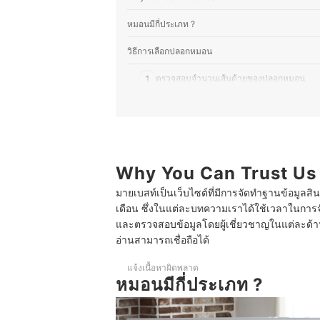
หมอนมีกี่ประเภท ?
วิธีการเลือกปลอกหมอน
1
ตรวจสอบจำนวนเส้นด้ายของปลอกหมอน
2
มองหาปลอกหมอนที่ป้องกันไรฝุ่นได้
3
เลือกปลอกหมอนให้สอดคล้องกับรูปทรงของ
10 อันดับ ปลอกหมอน ยี่ห้อไหนดี สัมผัสนุ่ม ป้องกันไร
Why You Can Trust Us
มายเบสท์เป็นเว็บไซต์ที่มีการจัดทำฐานข้อมูลสิ
วิธีการทำความสะอาดปลอกหมอน
เดือน ซึ่งในแต่ละบทความเราได้ใช้เวลาในการจ
บทส่งท้าย
และตรวจสอบข้อมูลโดยผู้เชี่ยวชาญในแต่ละด้าน เ
อ่านสามารถเชื่อถือได้
แจ้งเนื้อหาผิดพลาด
หมอนมีกี่ประเภท ?