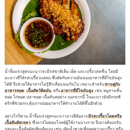
น้ำจิ้มแจ่วสูตรมะนาวจะมีรสชาติเค็ม เผ็ด และเปรี้ยวสดชื่น โดยมี
มะนาวที่ให้รสเปรี้ยวแหลม ซึ่งตัดกับความมันของอาหารที่มีไขมันสูง
ได้ดี จึงช่วยให้อาหารไม่รู้สึกเลี่ยนจนเกินไป เหมาะสำหรับ
ทานคู่กับ
อาหารทอด
เนื้อสัตว์ติดมัน
หรือ
อาหารที่มีไขมันสูง
เช่น หมูสามชั้น
ทอด ไก่ทอด ปลาทอด เนื้อสันคอย่าง นอกจากนี้ ในมะนาวยังมีกรดซิ
ตริกที่ช่วยกระตุ้นการย่อยอาหารให้ทำงานได้ดีขึ้นอีกด้วย
อย่างไรก็ตาม น้ำจิ้มแจ่วสูตรมะนาวบางยี่ห้ออาจ
มีรสเปรี้ยวโดดหรือ
เนื้อสัมผัสเหลว
ซึ่งอาจไม่ตอบโจทย์ผู้ใช้งานบางราย จึงอาจต้องปรับ
รสและเนื้อสัมผัสเพิ่มเติมเอง เช่น เติมน้ำตาลเพื่อลดความเปรี้ยว หรือ