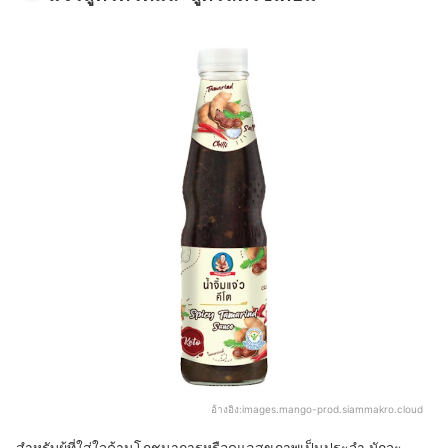
อ้างอิง:
images.mango-prod.siammakro.cloud
สำหรับผู้ที่ใส่ใจด้านโภชนาการหรือดูแลสุขภาพเป็นประจำ มักจะ