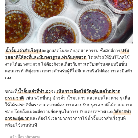
น้ำจิ้มแจ่วสำเร็จรูป
จะถูกผลิตในระดับอุตสาหกรรม ซึ่งมักมีการ
ปรับ
รสชาติให้คงที่และมีมาตรฐานเท่ากันทุกขวด
โดยช่วยให้ผู้บริโภคใช้
งานได้อย่างสะดวก ไม่ต้องกังวลเกี่ยวกับการเตรียมส่วนผสมหรือขั้น
ตอนการทำที่ยุ่งยาก เหมาะสำหรับผู้ที่ไม่มีเวลาหรือไม่ต้องการลงมือทำ
เอง
ขณะที่
น้ำจิ้มแจ่วที่ทำเอง
จะ
เน้นการเลือกใช้วัตถุดิบสดใหม่จาก
ธรรมชาติ
เช่น พริกขี้หนู ข้าวคั่ว น้ำมะนาว และสมุนไพรต่าง ๆ เพื่อ
ให้ได้รสชาติที่ตรงตามความต้องการและปรับปรุงรสชาติได้ตามความ
ชอบ โดยถึงแม้จะมีความยืดหยุ่นในการปรับแต่งรสชาติ แต่
วิธีการทำ
อาจจะยุ่งยาก
และต้องใช้เวลามากกว่าการใช้น้ำจิ้มแจ่วสำเร็จรูปที่
พร้อมใช้งานทันที
แจ้งเนื้อหาผิดพลาด