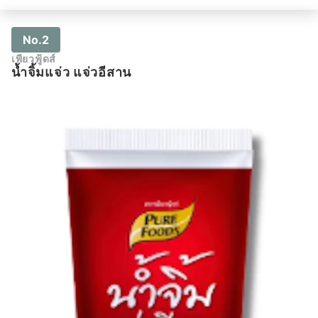
No.2
เพียวฟู้ดส์
น้ำจิ้มแจ่ว แจ่วอีสาน