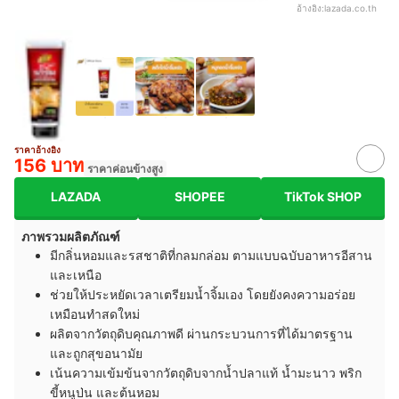
อ้างอิง:
lazada.co.th
ราคาอ้างอิง
156 บาท
ราคาค่อนข้างสูง
LAZADA
SHOPEE
TikTok SHOP
ภาพรวมผลิตภัณฑ์
มีกลิ่นหอมและรสชาติที่กลมกล่อม ตามแบบฉบับอาหารอีสาน
และเหนือ
ช่วยให้ประหยัดเวลาเตรียมน้ำจิ้มเอง โดยยังคงความอร่อย
เหมือนทำสดใหม่
ผลิตจากวัตถุดิบคุณภาพดี ผ่านกระบวนการที่ได้มาตรฐาน
และถูกสุขอนามัย
เน้นความเข้มข้นจากวัตถุดิบจากน้ำปลาแท้ น้ำมะนาว พริก
ขี้หนูป่น และต้นหอม