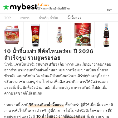
น้ำจิ้มแจ่ว
ให้ทุกการเลือกเป็นสิ่งที่ดีที่สุด
ค้นหา
น้ำจิ้มแจ่ว
TOP
อาหาร
น้ำพริก, น้ำจิ้ม
10 น้ำจิ้มแจ่ว ยี่ห้อไหนอร่อย ปี 2026
สำเร็จรูป รวมสูตรอร่อย
น้ำจิ้มแจ่วเป็นน้ำจิ้มรสชาติเปรี้ยว เค็ม หวานและเผ็ดอย่างกลมกล่อม
จากส่วนประกอบหลักอย่างน้ำปลา มะนาวหรือมะขามเปียก น้ำตาล
ข้าวคั่ว และพริกป่น โดยในครัวไทยนิยมนำมาเสิร์ฟคู่กับเมนูปิ้ง ย่าง
หรือทอด เช่น คอหมูย่าง ไก่ย่าง เพื่อดึงรสชาติอาหารให้จัดจ้านและ
อร่อยยิ่งขึ้น อีกทั้งยังนำมาหมักเนื้อก่อนปรุงอาหารหรือนำไปผัดเพิ่ม
ความรสชาติก็ได้เช่นกัน
บทความนี้เรามี
วิธีการเลือกน้ำจิ้มแจ่ว
ทั้งสำ
หรับผู้ที่ใช้เพื่อเพิ่มรสชาติ
อาหารทั่วไปเป็นประจำ หรือผู้ที่ต้องการใช้
โดยคำนึงถึงโภชนาการที่ดี
ต่อสุขภาพ และยังมี
10 น้ำจิ้มแจ่ว จากยี่ห้อยอดนิยม
ทั้งสูตรมะขาม