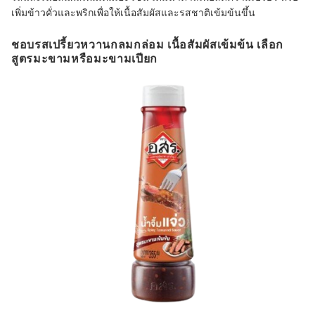
เพิ่มข้าวคั่วและพริกเพื่อให้เนื้อสัมผัสและรสชาติเข้มข้นขึ้น
ชอบรสเปรี้ยวหวานกลมกล่อม เนื้อสัมผัสเข้มข้น เลือก
สูตรมะขามหรือมะขามเปียก