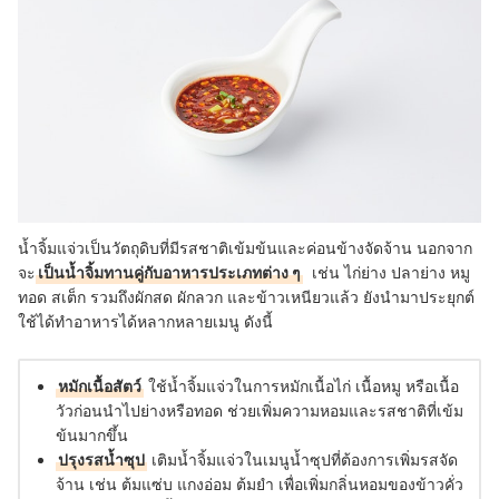
น้ำจิ้มแจ่วเป็นวัตถุดิบที่มีรสชาติเข้มข้นและค่อนข้างจัดจ้าน นอกจาก
จะ
เป็นน้ำจิ้มทานคู่กับอาหารประเภทต่าง ๆ
เช่น ไก่ย่าง ปลาย่าง หมู
ทอด สเต็ก รวมถึงผักสด ผักลวก และข้าวเหนียวแล้ว ยัง
นำมาประยุกต์
ใช้ได้ทำอาหารได้หลากหลายเมนู ดังนี้
หมักเนื้อสัตว์
ใช้น้ำจิ้มแจ่วในการหมักเนื้อไก่ เนื้อหมู หรือเนื้อ
วัวก่อนนำไปย่างหรือทอด ช่วยเพิ่มความหอมและรสชาติที่เข้ม
ข้นมากขึ้น
ปรุงรสน้ำซุป
เติมน้ำจิ้มแจ่วในเมนูน้ำซุปที่ต้องการเพิ่มรสจัด
จ้าน เช่น ต้มแซ่บ แกงอ่อม ต้มยำ เพื่อเพิ่มกลิ่นหอมของข้าวคั่ว