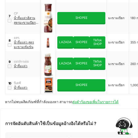
CP
7
SHOPEE
น้ำจิ้มแจ่วอีสาน
มะขามเปียก
180 ก
สูตรมะขามเปียก
เผ็ดพริกแห้งป่น
อสร.
TikTok
8
LAZADA
SHOPEE
น้ำจิ้มแจ่ว สูตร
มะขามเปียก
355 ก
SHOP
มะขามเข้มข้น
แม่ประนอม
TikTok
9
LAZADA
SHOPEE
มะขามเปียก
260 ก
SHOP
น้ำจิ้มแจ่ว
บีเคพี
10
SHOPEE
มะขามเปียก
1,000
น้ำจิ้มแจ่ว
หากไม่พบผลิตภัณฑ์ที่กำลังมองหา สามารถ
ส่งคำร้องขอเพิ่มในรายการได้
การจัดอันดับสินค้าใช้เป็นข้อมูลอ้างอิงได้หรือไม่ ?