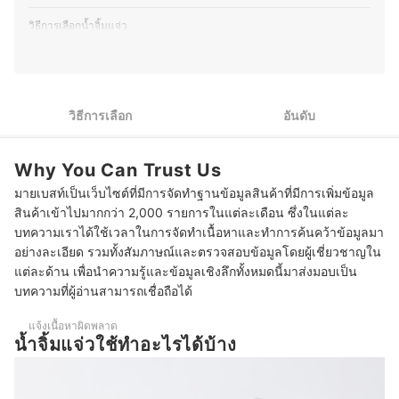
วิธีการเลือกน้ำจิ้มแจ่ว
1
เลือกสูตรน้ำจิ้มแจ่วให้ตอบโจทย์รสชาติที่ต้องการ
กรณีใส่ใจเรื่องสุขภาพเป็นพิเศษ เลือกน้ำจิ้มแจ่วสูตรคีโตและสูตรลด
2
โซเดียม
วิธีการเลือก
อันดับ
3
เลือกระดับความเผ็ดของน้ำจิ้มแจ่วได้ตามที่ชอบ
Why You Can Trust Us
เลือกขนาดและบรรจุภัณฑ์ของน้ำจิ้มแจ่วให้เหมาะกับความต้องการ
4
มายเบสท์เป็นเว็บไซต์ที่มีการจัดทำฐานข้อมูลสินค้าที่มีการเพิ่มข้อมูล
ใช้งาน
สินค้าเข้าไปมากกว่า 2,000 รายการในแต่ละเดือน ซึ่งในแต่ละ
ตรวจสอบฉลากสินค้าและข้อมูลสำหรับผู้แพ้อาหารเพื่อความ
บทความเราได้ใช้เวลาในการจัดทำเนื้อหาและทำการค้นคว้าข้อมูลมา
5
ปลอดภัยในการบริโภค
อย่างละเอียด รวมทั้งสัมภาษณ์และตรวจสอบข้อมูลโดยผู้เชี่ยวชาญใน
แต่ละด้าน เพื่อนำความรู้และข้อมูลเชิงลึกทั้งหมดนี้มาส่งมอบเป็น
10 น้ำจิ้มแจ่ว ยี่ห้อไหนอร่อย สำเร็จรูป รวมสูตรอร่อย
บทความที่ผู้อ่านสามารถเชื่อถือได้
บทความที่เกี่ยวข้องกับน้ำจิ้มแจ่ว
แจ้งเนื้อหาผิดพลาด
น้ำจิ้มแจ่วใช้ทำอะไรได้บ้าง