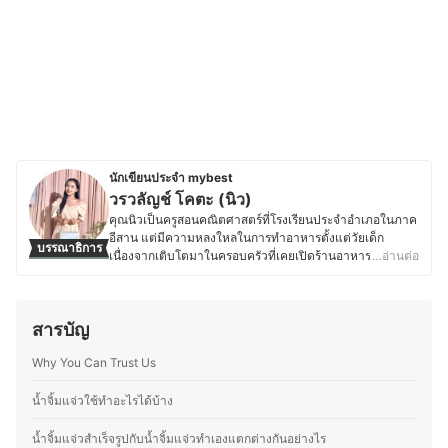
นักเขียนประจำ mybest
วรวลัญช์ โคตะ (นิว)
คุณนิวเป็นครูสอนคณิตศาสตร์ที่โรงเรียนประจำอำเภอในภาค
อีสาน แต่มีความหลงใหลในการทำอาหารตั้งแต่วัยเด็ก
บรรณาธิการ
เนื่องจากเติบโตมาในครอบครัวที่เคยเปิดร้านอาหาร ทำให้มี
…อ่านต่อ
ความชำนาญด้านการเลือกวัตถุดิบ การใช้เครื่องปรุง และการ
สร้างสรรค์เมนูใหม่ ๆ ที่ลงตัว ด้วยความรักในอาหารและการ
แบ่งปันความรู้ คุณนิวจึงเริ่มเขียนบทความเกี่ยวกับเคล็ดลับ
สารบัญ
การทำอาหาร เทคนิคการเลือกวัตถุดิบ และการใช้อุปกรณ์ครัว
อย่างมีประสิทธิภาพ โดยเน้นถ่ายทอดจากประสบการณ์จริง
Why You Can Trust Us
เพื่อให้ผู้อ่านสามารถนำไปปรับใช้ในชีวิตประจำวันได้ง่ายขึ้น
ซึ่งนอกจากความอร่อยแล้ว ยังให้ความสำคัญกับการทำ
อาหารที่สะดวกและเหมาะสมกับไลฟ์สไตล์ของแต่ละคน เพื่อ
น้ำจิ้มแจ่วใช้ทำอะไรได้บ้าง
ให้ทุกคนสนุกกับการทำอาหารได้อย่างเต็มที่
ประวัติของ วรวลัญช์ โคตะ (นิว)
น้ำจิ้มแจ่วสำเร็จรูปกับน้ำจิ้มแจ่วทำเองแตกต่างกันอย่างไร