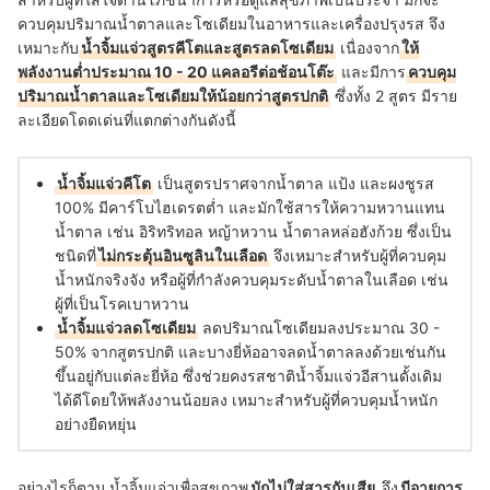
ควบคุมปริมาณน้ำตาลและโซเดียมในอาหารและเครื่องปรุงรส จึง
เหมาะกับ
น้ำจิ้มแจ่วสูตรคีโตและสูตรลดโซเดียม
เนื่องจาก
ให้
พลังงานต่ำประมาณ 10 - 20 แคลอรีต่อช้อนโต๊ะ
และมีการ
ควบคุม
ปริมาณน้ำตาลและโซเดียมให้น้อยกว่าสูตรปกติ
ซึ่งทั้ง 2 สูตร มีราย
ละเอียดโดดเด่นที่แตกต่างกันดังนี้
น้ำจิ้มแจ่วคีโต
เป็นสูตรปราศจากน้ำตาล แป้ง และผงชูรส
100% มีคาร์โบไฮเดรตต่ำ และมักใช้สารให้ความหวานแทน
น้ำตาล เช่น อิริทริทอล หญ้าหวาน น้ำตาลหล่อฮังก้วย ซึ่งเป็น
ชนิดที่
ไม่กระตุ้นอินซูลินในเลือด
จึงเหมาะสำหรับผู้ที่ควบคุม
น้ำหนักจริงจัง หรือผู้ที่กำลังควบคุมระดับน้ำตาลในเลือด เช่น
ผู้ที่เป็นโรคเบาหวาน
น้ำจิ้มแจ่วลดโซเดียม
ลดปริมาณโซเดียมลงประมาณ 30 -
50% จากสูตรปกติ และบางยี่ห้ออาจลดน้ำตาลลงด้วยเช่นกัน
ขึ้นอยู่กับแต่ละยี่ห้อ ซึ่งช่วยคงรสชาติน้ำจิ้มแจ่วอีสานดั้งเดิม
ได้ดีโดยให้พลังงานน้อยลง เหมาะสำหรับผู้ที่ควบคุมน้ำหนัก
อย่างยืดหยุ่น
อย่างไรก็ตาม น้ำจิ้มแจ่วเพื่อสุขภาพ
มักไม่ใส่สารกันเสีย
จึง
มีอายุการ