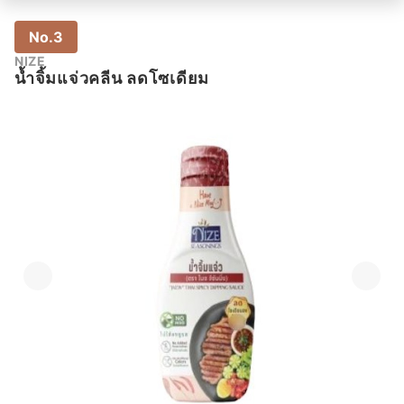
No.3
NIZE
น้ำจิ้มแจ่วคลีน ลดโซเดียม