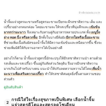
อ้างอิง:
lazada.co.th
น้ำจิ้มแจ่วสูตรมะขามหรือสูตรมะขามเปียกจะมีรสชาติหวาน เค็ม และ
เปรี้ยวอย่างกลมกล่อม โดยมะขามจะให้รสเปรี้ยวที่นุ่มลึกและ
เข้มข้น
มากกว่ามะนาว
จึงเหมาะกับทานคู่กับอาหารหลายประเภท ทั้ง
เมนูปิ้ง
ย่าง ทอด นึ่ง หรือลวกจิ้ม
อีกทั้งในบางยี่ห้อยัง
มีกากใยหรือเนื้อมะขาม
ที่ช่วยเพิ่มเนื้อสัมผัสของน้ำจิ้มให้มีความเข้มข้นและหนืดมากขึ้น ซึ่งจะ
ช่วยเพิ่มมิติให้กับจานอาหารได้เป็นอย่างดี
อย่างไรก็ตาม น้ำจิ้มแจ่วสูตรนี้มักจะปรุงให้มีรสชาติหวานนำ ตามด้วย
รสเค็มและรสเปรี้ยว ขึ้นอยู่กับสัดส่วนวัตถุดิบ จึงอาจมีรสชาติหวาน
มากเกินไปสำหรับบางคน แนะนำให้ปรับลดความหวานได้โดย
เพิ่มน้ำ
มะนาวเพื่อเสริมความเปรี้ยว
ทำให้รสชาติสมดุลยิ่งขึ้นตามความชอบ
ส่วนตัว
ดูอันดับสินค้า
กรณีใส่ใจเรื่องสุขภาพเป็นพิเศษ เลือกน้ำจิ้ม
2
แจ่วสูตรคีโตและสูตรลดโซเดียม