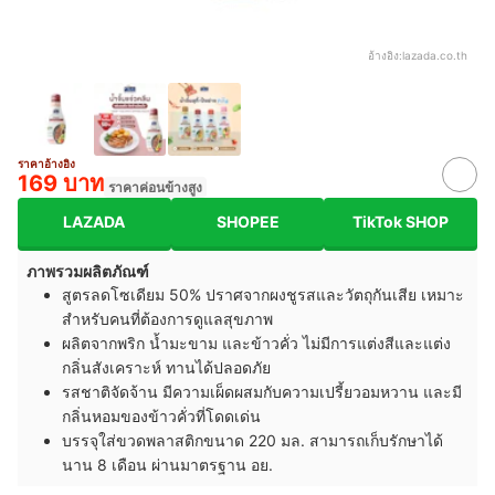
อ้างอิง:
lazada.co.th
ราคาอ้างอิง
169 บาท
ราคาค่อนข้างสูง
LAZADA
SHOPEE
TikTok SHOP
ภาพรวมผลิตภัณฑ์
สูตรลดโซเดียม 50% ปราศจากผงชูรสและวัตถุกันเสีย เหมาะ
สำหรับคนที่ต้องการดูแลสุขภาพ
ผลิตจากพริก น้ำมะขาม และข้าวคั่ว ไม่มีการแต่ง
สีและแต่ง
กลิ่นสังเคราะห์ ทานได้ปลอดภัย
รสชาติจัดจ้าน มีความเผ็ดผสมกับความเปรี้ยวอมหวาน และมี
กลิ่นหอมของข้าวคั่วที่โดดเด่น
บรรจุใส่ขวดพลาสติกขนาด 220 มล. สามารถเก็บรักษาได้
นาน 8 เดือน ผ่านมาตรฐาน อย.