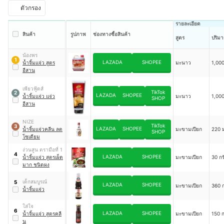
ตัวกรอง
รายละเอียด
สินค้า
รูปภาพ
ช่องทางซื้อสินค้า
สูตร
ปริมา
น้องพร
1
LAZADA
SHOPEE
น้ำจิ้มแจ่ว สูตร
มะนาว
1,000
อีสาน
เพียวฟู้ดส์
TikTok
2
LAZADA
SHOPEE
น้ำจิ้มแจ่ว แจ่ว
มะนาว
1,000
SHOP
อีสาน
NIZE
TikTok
3
LAZADA
SHOPEE
น้ำจิ้มแจ่วคลีน ลด
มะขามเปียก
220 
SHOP
โซเดียม
ง่วนสูน ตรามือที่ 1
4
LAZADA
SHOPEE
น้ำจิ้มแจ่ว สูตรเผ็ด
มะขามเปียก
30 กร
มาก ชนิดผง
เด็กสมบูรณ์
5
LAZADA
SHOPEE
มะขามเปียก
360 ก
น้ำจิ้มแจ่ว
ใส่ใจ
6
LAZADA
SHOPEE
น้ำจิ้มแจ่ว สูตรคลี
มะขามเปียก
150 ก
น