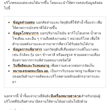
บริโภคของแต่ละคนได้มากขึ้น โดยแนะนำให้ตรวจสอบข้อมูลดังต่อ
ไปนี้
ข้อมูลส่วนผสม
บอกสัดส่วนและวัตถุดิบที่ใช้ทำน้ำจิ้มแจ่ว เพื่อ
ให้คาดการณ์รสชาติได้ง่ายขึ้น
ข้อมูลโภชนาการ
บอกปริมาณไขมัน คาร์โบไฮเดรต น้ำตาล
โซเดียม และอื่น ๆ รวมถึงพลังงานต่อ 1 หน่วยบริโภค เพื่อให้
คำนวณพลังงานและสารอาหารที่ควรได้รับต่อวันได้ง่าย
ข้อมูลการแพ้อาหาร
บอกวัตถุดิบที่เสี่ยงต่อการแพ้ในบางคน
เช่น ถั่วลิสง กุ้ง ปลา ข้าวสาลี หรือผงชูรส ช่วยลดความเสี่ยง
อันตรายจากการแพ้ส่วนผสมบางชนิดได้
วันที่ผลิตและวันหมดอายุ
เพื่อความสะดวกต่อการจัดเก็บ
หมายเลขจดทะเบียน อย.
เป็นการรับรองมาตรฐานเพื่อความ
ปลอดภัยด้านการผลิตและบริโภคตามหลักองค์กรอาหารและ
ยา
นอกจากนี้ น้ำจิ้มแจ่วบางยี่ห้อยัง
มีเครื่องหมายฮาลาล
สำหรับกลุ่มผู้
บริโภคที่นับถือศาสนาอิสลามให้ทานได้อย่างมั่นใจอีกด้วย