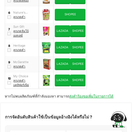
ลูกเกดสีทอง
Nature's
6
SHOPEE
Sensation
ลูกเกดดำ
Sun Gift
7
LAZADA
SHOPEE
ลูกเกดจัมโบ้
เมดเลย์
Heritage
8
LAZADA
SHOPEE
ลูกเกดดำ
McGarette
9
LAZADA
SHOPEE
ลูกเกดดำ
My Choice
10
LAZADA
SHOPEE
ลูกเกดดำ
แคลิฟอร์เนีย
หากไม่พบผลิตภัณฑ์ที่กำลังมองหา สามารถ
ส่งคำร้องขอเพิ่มในรายการได้
การจัดอันดับสินค้าใช้เป็นข้อมูลอ้างอิงได้หรือไม่ ?