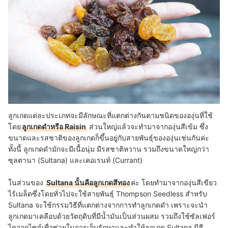
ลูกเกดแต่ละประเภทจะมีลักษณะที่แตกต่างกันตามชนิดขององุ่นที่ใช้
โดย
ลูกเกดดำหรือ Raisin
ส่วนใหญ่แล้วจะทำมาจากองุ่นสีเข้ม ซึ่ง
ขนาดและรสชาติของลูกเกดก็ขึ้นอยู่กับสายพันธุ์ขององุ่นเช่นกันค่ะ
ทั้งนี้ ลูกเกดดำมักจะมีเนื้อนุ่ม มีรสชาติหวาน รวมถึงขนาดใหญ่กว่า
ซุลตานา (Sultana) และเคอเรนท์ (Currant)
ในส่วนของ
Sultana นั้นคือลูกเกดสีทอง
ค่ะ โดยทำมาจากองุ่นสีเขียว
ไร้เมล็ดซึ่งโดยทั่วไปจะใช้สายพันธุ์ Thompson Seedless สำหรับ
Sultana จะใช้กรรมวิธีที่แตกต่างจากการทำลูกเกดดำ เพราะจะนำ
ลูกเกดมาเคลือบด้วยวัตถุดิบที่มีน้ำมันเป็นส่วนผสม รวมถึงใช้ซัลเฟอร์
ไดออกไซด์เพื่อช่วยในการเก็บรักษาและทำให้ลูกเกด Sultana มีสี