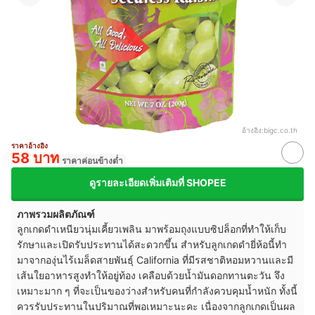
อ้างอิง:
bigc.co.th
ราคาอ้างอิง
58 บาท
ราคาค่อนข้างต่ำ
ดูรายละเอียดเพิ่มเติมที่ SHOPEE
ภาพรวมผลิตภัณฑ์
ลูกเกดดำเหนียวนุ่มเคี้ยวเพลิน มาพร้อมถุงแบบซิปล็อกที่ทำให้เก็บ
รักษาและเปิดรับประทานได้สะดวกขึ้น สำหรับลูกเกดดำยี่ห้อนี้ทำ
มาจากองุ่นไร้เมล็ดสายพันธุ์ California ที่มีรสชาติหอมหวานและมี
เส้นใยอาหารสูงทำให้อยู่ท้อง เคลือบด้วยน้ำมันดอกทานตะวัน จึง
เหมาะมาก ๆ ที่จะเป็นของว่างสำหรับคนที่กำลังควบคุมน้ำหนัก ทั้งนี้
ควรรับประทานในปริมาณที่พอเหมาะนะคะ เนื่องจากลูกเกดเป็นผล