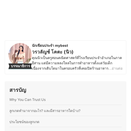
นักเขียนประจำ mybest
วรวลัญช์ โคตะ (นิว)
คุณนิวเป็นครูสอนคณิตศาสตร์ที่โรงเรียนประจำอำเภอในภาค
อีสาน แต่มีความหลงใหลในการทำอาหารตั้งแต่วัยเด็ก
บรรณาธิการ
เนื่องจากเติบโตมาในครอบครัวที่เคยเปิดร้านอาหาร ทำให้มี
…อ่านต่อ
ความชำนาญด้านการเลือกวัตถุดิบ การใช้เครื่องปรุง และการ
สร้างสรรค์เมนูใหม่ ๆ ที่ลงตัว ด้วยความรักในอาหารและการ
แบ่งปันความรู้ คุณนิวจึงเริ่มเขียนบทความเกี่ยวกับเคล็ดลับ
สารบัญ
การทำอาหาร เทคนิคการเลือกวัตถุดิบ และการใช้อุปกรณ์ครัว
อย่างมีประสิทธิภาพ โดยเน้นถ่ายทอดจากประสบการณ์จริง
Why You Can Trust Us
เพื่อให้ผู้อ่านสามารถนำไปปรับใช้ในชีวิตประจำวันได้ง่ายขึ้น
ซึ่งนอกจากความอร่อยแล้ว ยังให้ความสำคัญกับการทำ
อาหารที่สะดวกและเหมาะสมกับไลฟ์สไตล์ของแต่ละคน เพื่อ
ลูกเกดทำมาจากอะไร? และมีสารอาหารใดบ้าง?
ให้ทุกคนสนุกกับการทำอาหารได้อย่างเต็มที่
ประวัติของ วรวลัญช์ โคตะ (นิว)
ประโยชน์ของลูกเกด