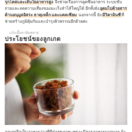
รุกโตสและเส้นใยอาหารสูง
จึงช่วยเรื่องการดูดซึมอาหาร ระบบขับ
ถ่ายและลดความเสี่ยงของมะเร็งลำไส้ใหญ่ได้ อีกทั้งยัง
อุดมไปด้วยสาร
ต้านอนุมูลอิสระ ธาตุเหล็ก และแคลเซียม
นอกจากนี้ ยัง
มีวิตามินซี
ที่
ช่วยสร้างภูมิคุ้มกันและบำรุงผิวพรรณอีกด้วยค่ะ
แจ้งเนื้อหาผิดพลาด
ประโยชน์ของลูกเกด
ลูกเกดถือเป็นอาหารว่างที่ดีต่อสุขภาพ เพราะมีสารอาหารมากมาย ถ้า