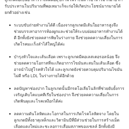
รับประทานในปริมาณที่พอเหมาะก็จะก่อให้เกิดประโยชน์มากมายได้
ยกตัวอย่างเช่น
ระบบขับถ่ายทำงานได้ดี
เนื่องจากลูกเกดมีเส้นใยอาหารสูงจึง
ช่วยบรรเทาอาการท้องผูกและช่วยให้ระบบย่อยอาหารทำงานได้
ดี อีกทั้งยังช่วยลดสารพิษในร่างกาย จึงช่วยลดความเสี่ยงในการ
เกิดโรคมะเร็งลำไส้ใหญ่ได้ค่ะ
บำรุงหัวใจและเส้นเลือด
เพราะลูกเกดมีคอเลสเตอรอลน้อย จึง
ช่วยลดความโอกาสที่จะเกิดอาการไขมันสะสมในเส้นเลือด ซึ่ง
อาจนำไปสู่โรคหัวใจได้ และลูกเกดยังช่วยควบคุมปริมาณไขมัน
ไม่ดี หรือ LDL ในร่างกายได้อีกด้วย
ลดปัญหาช่องปาก
ในลูกเกดนั้นมีกรดโอเลียโนลิกที่ช่วยยับยั้งการ
เจริญเติบโตแบคทีเรียในช่องปาก จึงช่วยลดความเสี่ยงในการ
เกิดฟันผุและโรคเหงือกได้ค่ะ
ลดความดันโลหิตและโอกาสในการเกิดโรคโลหิตจาง
โดยใน
ลูกเกดมีทั้งธาตุเหล็กและวิตามินบีที่มีส่วนช่วยในการสร้างเม็ด
เลือดแดงใหม่และชะลอการเสื่อมสภาพของเซลล์ อีกทั้งยังมี