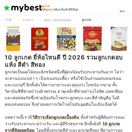
ลูกเกด
ให้ทุกการเลือกเป็นสิ่งที่ดีที่สุด
ค้นหา
ลูกเกด
TOP
อาหาร
ขนม, ของทานเล่น
10 ลูกเกด ยี่ห้อไหนดี ปี 2026 รวมลูกเกดอบ
แห้ง สีดำ สีทอง
ลูกเกดเป็นผลไม้อบแห้งชนิดหนึ่งที่ผู้คนนิยมรับประทานกันมาก ไม่ว่า
จะทานแบบเปล่า ๆ เป็นขนมขบเคี้ยว หรือใช้เป็นส่วนผสมของขนม
และเบเกอรี่ อีกทั้งยังให้สารอาหารและคุณประโยชน์มากมาย ทั้ง
วิตามินซีที่ช่วยบำรุงผิวพรรณ ธาตุเหล็กที่ช่วยบำรุงโลหิต แคลเซียม
และฟอสฟอรัสซึ่งช่วยป้องกันโรคกระดูกพรุน และที่สำคัญคือ ไม่มี
คอเลสเตอรอล จึงช่วยลดการเกิดโรคไขมันอุดตันในเส้นเลือดได้
บทความนี้เรามี
วิธีการเลือกลูกเกดเบื้องต้น
ทั้งสำหรับผู้ที่ต้องการของ
ว่างรับประทานระหว่างวัน และผู้ที่รักสุขภาพ อีกทั้งยังมี
10 ลูกเกด
จากยี่ห้อยอดนิยม
โดยมีทั้งลูกเกดสีดำและลูกเกดสีทอง ที่ผ่านการอบ