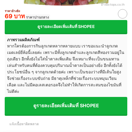
อ้างอิง:
tops.co.th
ราคาอ้างอิง
69 บาท
ราคาปานกลาง
ดูรายละเอียดเพิ่มเติมที่ SHOPEE
ภาพรวมผลิตภัณฑ์
หากใครต้องการกินลูกเกดหลากหลายแบบ เราขอแนะนำลูกเกด
เมดเลย์ยี่ห้อนี้เลยค่ะ เพราะมีทั้งลูกเกดดำและลูกเกดสีทองรวมอยู่ใน
ถุงเดียว อีกทั้งยังไม่ใส่น้ำตาลเพิ่มเติม จึงเหมาะที่จะเป็นขนมทาน
เล่นสำหรับคนที่ต้องควบคุมปริมาณน้ำตาลเป็นอย่างยิ่ง อีกทั้งยังได้
ประโยชน์อื่น ๆ จากลูกเกดด้วยค่ะ เพราะเป็นของว่างที่มีเส้นใยสูง
จึงช่วยเรื่องระบบขับถ่าย มีธาตุเหล็กที่ช่วยเรื่องระบบหมุนเวียน
เลือด และไม่มีคอเลสเตอรอลจึงไม่ทำให้เกิดการสะสมของไขมันที่
ไม่ดีค่ะ
ดูรายละเอียดเพิ่มเติมที่ SHOPEE
แจ้งเนื้อหาผิดพลาด