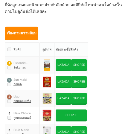
ยี่ห้อลูกเกดยอดนิยมมาฝากกันอีกด้วย จะมียี่ห้อไหนน่าสนใจบ้างนั้น
ตามไปดูกันต่อได้เลยค่ะ
เรียงตามความนิยม
สินค้า
รูปภาพ
ช่องทางซื้อสินค้า
Essential
1
LAZADA
SHOPEE
Waitrose
Sultanas
Sun Maid
2
LAZADA
SHOPEE
ลูกเกด
Ligo
3
LAZADA
SHOPEE
ลูกเกดอบแห้ง
New Choice
4
SHOPEE
ลูกเกดเมดเลย์
Fruit Mania
5
LAZADA
SHOPEE