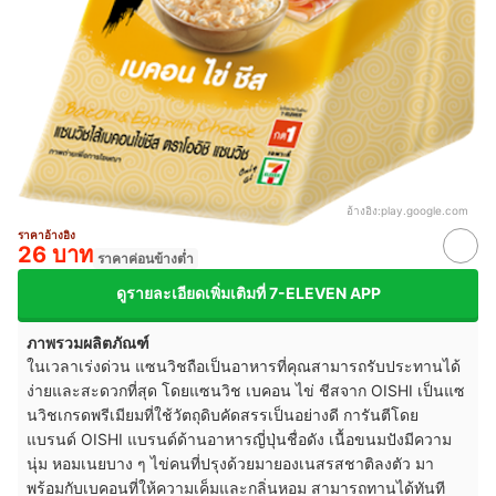
อ้างอิง:
play.google.com
ราคาอ้างอิง
26 บาท
ราคาค่อนข้างต่ำ
ดูรายละเอียดเพิ่มเติมที่ 7-ELEVEN APP
ภาพรวมผลิตภัณฑ์
ในเวลาเร่งด่วน แซนวิชถือเป็นอาหารที่คุณสามารถรับประทานได้
ง่ายและสะดวกที่สุด โดยแซนวิช เบคอน ไข่ ชีสจาก OISHI เป็นแซ
นวิชเกรดพรีเมียมที่ใช้วัตถุดิบคัดสรรเป็นอย่างดี การันตีโดย
แบรนด์ OISHI แบรนด์ด้านอาหารญี่ปุ่นชื่อดัง เนื้อขนมปังมีความ
นุ่ม หอมเนยบาง ๆ ไข่คนที่ปรุงด้วยมายองเนสรสชาติลงตัว มา
พร้อมกับเบคอนที่ให้ความเค็มและกลิ่นหอม สามารถทานได้ทันที