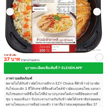
อ้างอิง:
play.google.com
ราคาอ้างอิง
37 บาท
ราคาปานกลาง
ดูรายละเอียดเพิ่มเติมที่ 7-ELEVEN APP
ภาพรวมผลิตภัณฑ์
พลาดไม่ได้กับข้าวผัดไก่เกาหลีจาก EZY Choice ที่ตัวข้าวนำมาผัด
กับไข่และผัก 3 สีให้รสชาติที่ลงตัวสไตล์ข้าวผัดแบบคนไทย แยกมา
กับไก่ซอสเกาหลีซึ่งเป็นไก่ที่นำมาปรุงรสสไตล์เกาหลีมีซอสเกาหลี
ชุ่ม ๆ หอมกลิ่นงา รับประทานร่วมกันกับข้าวผัดได้รสชาติอร่อยผสม
ผสานไทยและเกาหลีอย่างลงตัว ราคาถือว่าสมเหตุสมผลเพียง 37