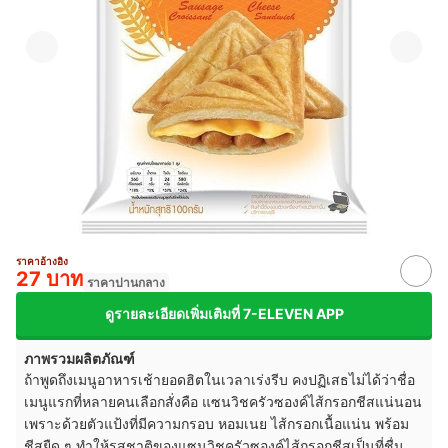
ราคาอ้างอิง
27 บาท
ราคาปานกลาง
ดูรายละเอียดเพิ่มเติมที่ 7-ELEVEN APP
ภาพรวมผลิตภัณฑ์
ถ้าพูดถึงเมนูอาหารเช้ายอดฮิตในเวลาเร่งรีบ คงปฏิเสธไม่ได้ว่าชื่อ
เมนูแรกที่หลายคนเลือกสั่งคือ แซนวิชครัวซองค์ไส้กรอกชีสแน่นอน
เพราะด้วยตัวแป้งที่มีความกรอบ หอมเนย ไส้กรอกเนื้อแน่น พร้อม
ชีสยืด ๆ ทำให้รสชาติของแซนวิชครัวซองค์ไส้กรอกชีสเป็นที่ชื่น