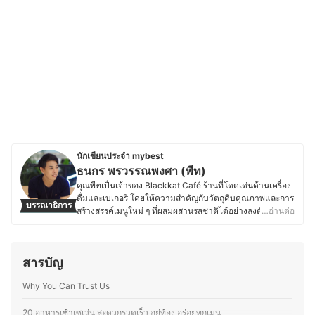
นักเขียนประจำ mybest
ธนกร พรวรรณพงศา (พีท)
คุณพีทเป็นเจ้าของ Blackkat Café ร้านที่โดดเด่นด้านเครื่อง
ดื่มและเบเกอรี่ โดยให้ความสำคัญกับวัตถุดิบคุณภาพและการ
บรรณาธิการ
สร้างสรรค์เมนูใหม่ ๆ ที่ผสมผสานรสชาติได้อย่างลงตัว ด้วย
…อ่านต่อ
ความหลงใหลในอาหาร เบเกอรี่ และเครื่องดื่ม ทำให้คุณพีท
ใส่ใจตั้งแต่การเลือกวัตถุดิบ กระบวนการทำ ไปจนถึงการ
ตกแต่งเมนูให้มีเอกลักษณ์ และพื้นฐานด้านการท่องเที่ยวและ
สารบัญ
การโรงแรมจากมหาวิทยาลัยเนชั่น ยังส่งเสริมให้คุณพีทเข้าใจ
ศาสตร์ของอาหารและเครื่องดื่ม รวมถึงการสร้างประสบการณ์
Why You Can Trust Us
ที่น่าประทับใจให้ลูกค้า ตั้งแต่การพัฒนาเมนูตามฤดูกาล กา
รอบเบเกอรี่สดใหม่ ไปจนถึงการจับคู่เครื่องดื่มกับขนมให้อร่อย
ลงตัว โดยนอกจากบริหารร้าน คุณพีทยังติดตามเทรนด์อาหาร
20 อาหารเช้าเซเว่น สะดวกรวดเร็ว อยู่ท้อง อร่อยทุกเมนู