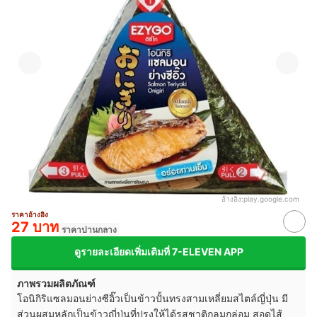
อ้างอิง:
play.google.com
ราคาอ้างอิง
27 บาท
ราคาปานกลาง
ดูรายละเอียดเพิ่มเติมที่ 7-ELEVEN APP
ภาพรวมผลิตภัณฑ์
โอนิกิริแซลมอนย่างซีอิ๊วเป็นข้าวปั้นทรงสามเหลี่ยมสไตล์ญี่ปุ่น มี
ส่วนผสมหลักเป็นข้าวญี่ปุ่นที่ปรุงให้ได้รสชาติกลมกล่อม สอดไส้