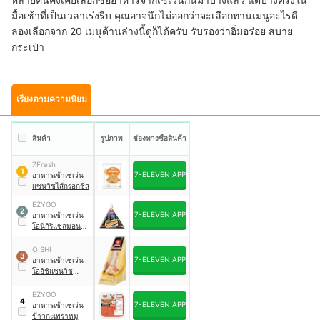
มื้อเช้าที่เป็นเวลาเร่งรีบ คุณอาจนึกไม่ออกว่าจะเลือกทานเมนูอะไรดี
ลองเลือกจาก 20 เมนูด้านล่างนี้ดูก็ได้ครับ รับรองว่าอิ่มอร่อย สบาย
กระเป๋า
เรียงตามความนิยม
สินค้า
รูปภาพ
ช่องทางซื้อสินค้า
7Fresh
1
7-ELEVEN APP
อาหารเช้าเซเว่น
แซนวิชไส้กรอกชีส
EZYGO
2
7-ELEVEN APP
อาหารเช้าเซเว่น
โอนิกิริแซลมอน
ย่างซีอิ๊ว
OISHI
3
7-ELEVEN APP
อาหารเช้าเซเว่น
โออิชิแซนวิช
เบคอน ไข่ ชีส
EZYGO
4
7-ELEVEN APP
อาหารเช้าเซเว่น
ข้าวกะเพราหมู