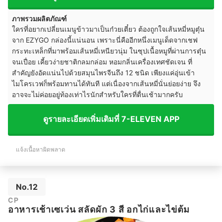
ภาพรวมผลิตภัณฑ์
ใครที่อยากเปลี่ยนเมนูข้าวมาเป็นก๋วยเตี๋ยว ต้องถูกใจเส้นหมี่หมูตุ๋น
จาก EZYGO กล่องนี้แน่นอน เพราะนี่คืออีกหนึ่งเมนูเด็ดจากเชฟ
กระทะเหล็กที่มาพร้อมเส้นหมี่เหนียวนุ่ม ในซุปเนื้อหมูที่ผ่านการตุ๋น
จนเปื่อย เคี้ยวง่ายชาติกลมกล่อม หอมกลิ่นเครื่องเทศชัดเจน ที่
สำคัญยังอัดแน่นไปด้วยสมุนไพรจีนถึง 12 ชนิด เพียงแค่อุ่นเข้า
ไมโครเวฟก็พร้อมทานได้ทันที แต่เนื่องจากเส้นหมี่นั่นย่อยง่าย จึง
อาจจะไม่ค่อยอยู่ท้องเท่าไรนักสำหรับใครที่ตื่นเช้ามากครับ
ดูรายละเอียดเพิ่มเติมที่ 7-ELEVEN APP
แจ้งเนื้อหาผิดพลาด
No.12
CP
อาหารเช้าเซเว่น สลัดผัก 3 สี อกไก่และไข่ต้ม