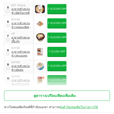
EZY Choice
5
7-ELEVEN APP
อาหารเช้าเซเว่น
ข้าวผัดไก่เกาหลี
EZYGO
6
7-ELEVEN APP
อาหารเช้าเซเว่น
ข้าวหอมมะลิผสม
ข้าวไรซ์เบอร์รี่ยำ
CP
อกไก่ย่าง
7
7-ELEVEN APP
อาหารเช้าเซเว่น
เกี๊ยวกุ้ง
EZYGO
8
7-ELVEN APP
อาหารเช้าเซเว่น
ข้าวพะแนงหมู
EZYGO
9
7-ELEVEN APP
อาหารเช้าเซเว่น
ข้าวต้มหมู
EZYGO
10
7-ELEVEN APP
อาหารเช้าเซเว่น
ผัดหมี่ซั่วซอสสไตล์
ฮ่องกง
ดูตารางเปรียบเทียบเพิ่มเติม
หากไม่พบผลิตภัณฑ์ที่กำลังมองหา สามารถ
ส่งคำร้องขอเพิ่มในรายการได้