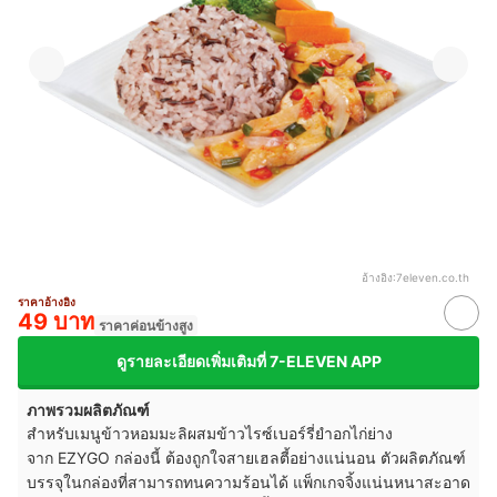
อ้างอิง:
7eleven.co.th
ราคาอ้างอิง
49 บาท
ราคาค่อนข้างสูง
ดูรายละเอียดเพิ่มเติมที่ 7-ELEVEN APP
ภาพรวมผลิตภัณฑ์
สำหรับเมนูข้าวหอมมะลิผสมข้าวไรซ์เบอร์รี่ยำอกไก่ย่าง
จาก EZYGO กล่องนี้ ต้องถูกใจสายเฮลตี้อย่างแน่นอน ตัวผลิตภัณฑ์
บรรจุในกล่องที่สามารถทนความร้อนได้ แพ็กเกจจิ้งแน่นหนาสะอาด