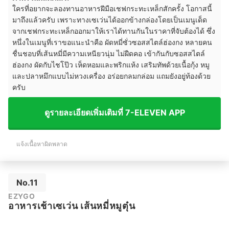
ใครที่อยากจะลองทานอาหารฝีมือเชฟกระทะเหล็กสักครั้ง โอกาสนี้
มาถึงแล้วครับ เพราะทางเซเว่นได้ออกข้างกล่องโดยเป็นเมนูเด็ด
จากเชฟกระทะเหล็กออกมาให้เราได้ทานกันในราคาที่จับต้องได้ ซึ่ง
หนึ่งในเมนูที่เราขอแนะนำคือ ผัดหมี่ซั่วซอสสไตล์ฮ่องกง หลายคน
ชื่นชอบที่เส้นหมี่มีความเหนียวนุ่ม ไม่ฝืดคอ เข้ากันกับซอสสไตล์
ฮ่องกง ผัดกับไชโป๊ว เห็ดหอมและพริกแห้ง เสริมทัพด้วยเนื้อกุ้ง หมู
และปลาหมึกแบบไม่หวงเครื่อง อร่อยกลมกล่อม แถมยังอยู่ท้องด้วย
ครับ
ดูรายละเอียดเพิ่มเติมที่ 7-ELEVEN APP
แจ้งเนื้อหาผิดพลาด
No.11
EZYGO
อาหารเช้าเซเว่น เส้นหมี่หมูตุ๋น