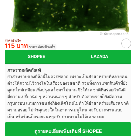
อ้างอิง:
shopee.co.th
ราคาอ้างอิง
115 บาท
ราคาค่อนข้างต่ำ
SHOPEE
LAZADA
ภาพรวมผลิตภัณฑ์
ยำสาหร่ายของยี่ห้อนี้ไม่ควรพลาด เพราะเป็นยำสาหร่ายที่หลายคน
ต่างให้ความไว้วางใจในเรื่องของรสชาติ รวมทั้งการแพ็กสินค้าที่ยัง
ดูสดใหม่เหมือนเพิ่งปรุงเสร็จมาไม่นาน จึงให้รสชาติที่อร่อยกำลังดี
มีความเปรี้ยวนิด ๆ หวานหน่อย ๆ สำหรับตัวสาหร่ายก็ยังมีความ
กรุบกรอบ แถมการขนส่งก็ยังเลิศโดยไม่ทำให้ยำสาหร่ายเสียรสชาติ
ความอร่อย ไม่ว่าคุณจะใส่ในอาหารเมนูไหน จะรับประทานแบบ
เย็น หรือร้อนก็อร่อยจนหยุดรับประทานไม่ได้เลยล่ะค่ะ
ดูรายละเอียดเพิ่มเติมที่ SHOPEE