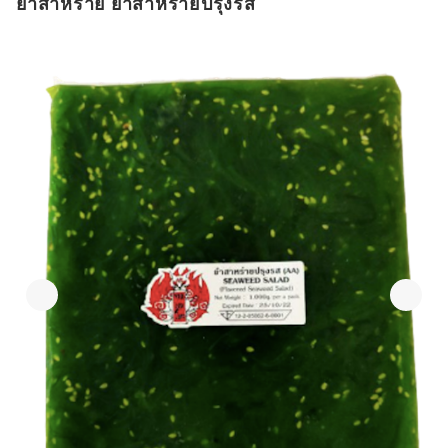
ยำสาหร่าย ยำสาหร่ายปรุงรส