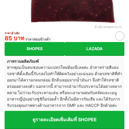
อ้างอิง:
shopee.co.th
ราคาอ้างอิง
85 บาท
ราคาค่อนข้างต่ำ
SHOPEE
LAZADA
ภาพรวมผลิตภัณฑ์
หากคุณเป็นคนชอบความแปลกใหม่ต้องนี่เลยค่ะ ยำสาหร่ายสีแดง
รสชาติดั้งเดิมนี้รับรองไม่ทำให้ผิดหวังอย่างแน่นอน ด้วยรสชาติที่ทำ
ออกมาได้ความกลมกล่อม มีกลิ่นหอมจากน้ำมันงา จึงทำให้รสชาติ
อร่อยอย่างลงตัว นอกจากนี้ สามารถนำมารับประทานได้อย่างหลาก
หลาย ไม่ว่าจะรับประทานเล่น หรือจะเอามาผสมกับสลัดและเมนู
อาหารญี่ปุ่นอย่างซูชิก็อร่อยล้ำ อีกทั้งไม่มีสารกันเสีย และได้รับการ
รับรองคุณภาพทางด้านอาหารจาก GMP และ HACCP อีกด้วยค่ะ
ดูรายละเอียดเพิ่มเติมที่ SHOPEE