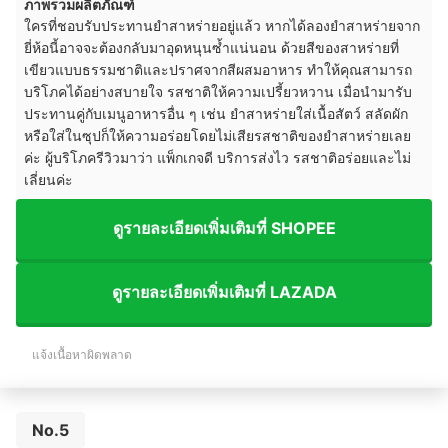
ภาพรวมผลิตภัณฑ์
ใครที่ชอบรับประทานยำสาหร่ายอยู่แล้ว หากได้ลองยำสาหร่ายจาก
ยี่ห้อนี้อาจจะต้องกลับมาอุดหนุนซ้ำแน่นอน ด้วยสีของสาหร่ายที่
เขียวแบบธรรมชาติและปราศจากสีผสมอาหาร ทำให้คุณสามารถ
บริโภคได้อย่างสบายใจ รสชาติให้ความเปรี้ยวหวาน เมื่อนำมารับ
ประทานคู่กับเมนูอาหารอื่น ๆ เช่น ยำสาหร่ายใส่เนื้อสัตว์ สลัดผัก
หรือใส่ในซุปก็ให้ความอร่อยโดยไม่เสียรสชาติของยำสาหร่ายเลย
ค่ะ ผู้บริโภครีวิวมาว่า แพ็กเกจดี บริการส่งไว รสชาติอร่อยและไม่
เลี่ยนค่ะ
ดูรายละเอียดเพิ่มเติมที่ SHOPEE
ดูรายละเอียดเพิ่มเติมที่ LAZADA
แจ้งเนื้อหาผิดพลาด
No.5