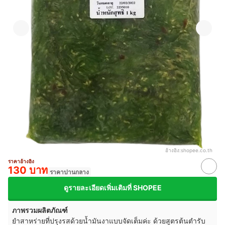
อ้างอิง:
shopee.co.th
ราคาอ้างอิง
130 บาท
ราคาปานกลาง
ดูรายละเอียดเพิ่มเติมที่ SHOPEE
ภาพรวมผลิตภัณฑ์
ยำสาหร่ายที่ปรุงรสด้วยน้ำมันงาแบบจัดเต็มค่ะ ด้วยสูตรต้นตำรับ