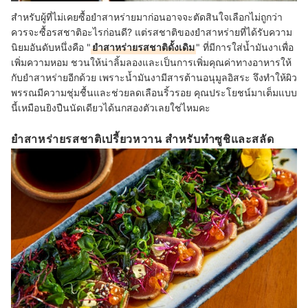
สำหรับผู้ที่ไม่เคยซื้อยำสาหร่ายมาก่อนอาจจะตัดสินใจเลือกไม่ถูกว่า
ควรจะซื้อรสชาติอะไรก่อนดี? แต่รสชาติของยำสาหร่ายที่ได้รับความ
นิยมอันดับหนึ่งคือ "
ยำสาหร่ายรสชาติดั้งเดิม
" ที่มีการใส่น้ำมันงาเพื่อ
เพิ่มความหอม ชวนให้น่าลิ้มลองและเป็นการเพิ่มคุณค่าทางอาหารให้
กับยำสาหร่ายอีกด้วย เพราะน้ำมันงามีสารต้านอนุมูลอิสระ จึงทำให้ผิว
พรรณมีความชุ่มชื้นและช่วยลดเลือนริ้วรอย คุณประโยชน์มาเต็มแบบ
นี้เหมือนยิงปืนนัดเดียวได้นกสองตัวเลยใช่ไหมคะ
ยำสาหร่ายรสชาติเปรี้ยวหวาน สำหรับทำซูชิและสลัด