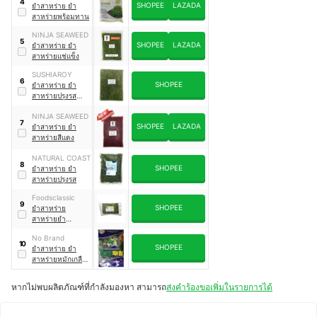
4
SHOPEE
LAZADA
ยำสาหร่าย ยำ
สาหร่ายพร้อมทาน
NINJA SEAWEED
5
SHOPEE
LAZADA
ยำสาหร่าย ยำ
สาหร่ายแช่แข็ง
SUSHIAROY
6
SHOPEE
ยำสาหร่าย ยำ
สาหร่ายปรุงรส
น้ำมันงา รสต้น
NINJA SEAWEED
ตำรับญี่ปุ่น
7
SHOPEE
LAZADA
ยำสาหร่าย ยำ
สาหร่ายสีแดง
NATURAL COAST
8
SHOPEE
ยำสาหร่าย ยำ
สาหร่ายปรุงรส
Foodsclassic
9
SHOPEE
ยำสาหร่าย
สาหร่ายยำ
(Chuka Wakame)
No Brand
สาหร่ายญี่ปุ่น
10
SHOPEE
ยำสาหร่าย ยำ
สาหร่ายหมักเกลือ
สูตรกาหลี
หากไม่พบผลิตภัณฑ์ที่กำลังมองหา สามารถ
ส่งคำร้องขอเพิ่มในรายการได้