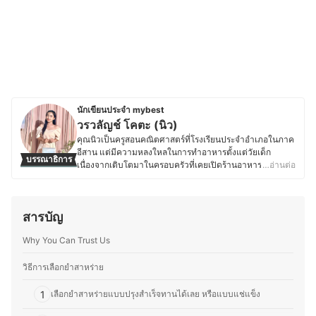
นักเขียนประจำ mybest
วรวลัญช์ โคตะ (นิว)
คุณนิวเป็นครูสอนคณิตศาสตร์ที่โรงเรียนประจำอำเภอในภาค
อีสาน แต่มีความหลงใหลในการทำอาหารตั้งแต่วัยเด็ก
บรรณาธิการ
เนื่องจากเติบโตมาในครอบครัวที่เคยเปิดร้านอาหาร ทำให้มี
…อ่านต่อ
ความชำนาญด้านการเลือกวัตถุดิบ การใช้เครื่องปรุง และการ
สร้างสรรค์เมนูใหม่ ๆ ที่ลงตัว ด้วยความรักในอาหารและการ
แบ่งปันความรู้ คุณนิวจึงเริ่มเขียนบทความเกี่ยวกับเคล็ดลับ
สารบัญ
การทำอาหาร เทคนิคการเลือกวัตถุดิบ และการใช้อุปกรณ์ครัว
อย่างมีประสิทธิภาพ โดยเน้นถ่ายทอดจากประสบการณ์จริง
Why You Can Trust Us
เพื่อให้ผู้อ่านสามารถนำไปปรับใช้ในชีวิตประจำวันได้ง่ายขึ้น
ซึ่งนอกจากความอร่อยแล้ว ยังให้ความสำคัญกับการทำ
อาหารที่สะดวกและเหมาะสมกับไลฟ์สไตล์ของแต่ละคน เพื่อ
วิธีการเลือกยำสาหร่าย
ให้ทุกคนสนุกกับการทำอาหารได้อย่างเต็มที่
ประวัติของ วรวลัญช์ โคตะ (นิว)
1
เลือกยำสาหร่ายแบบปรุงสำเร็จทานได้เลย หรือแบบแช่แข็ง