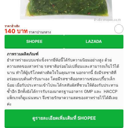
อ้างอิง:
shopee.co.th
ราคาอ้างอิง
140 บาท
ราคาปานกลาง
SHOPEE
LAZADA
ภาพรวมผลิตภัณฑ์
ยำสาหร่ายแบบแช่แข็งจากยี่ห้อนี้ได้รับความนิยมอย่างสูง ด้วย
ความสดของสาหร่าย รสชาติอร่อยไม่เปลี่ยนและสามารถเก็บไว้ได้
นาน ทำให้ผู้บริโภคต่างติดใจในคุณภาพ นอกจากนี้ ยังมีรสชาติที่
อร่อยแบบต้นตำรับมาเอง โดยมีรสชาติออกหวานซ่อนเปรี้ยวเล็ก
น้อย เมื่อรับประทานเข้าไปจะได้รสสัมผัสที่ชวนให้ต้องรับประทาน
ซ้ำอีก อีกทั้งยังได้การรับรองมาตรฐานอาหาร GMP และ HACCP
แพ็กเกจก็ดูแน่นหนา จึงช่วยรักษาความสดของสาหร่ายไว้ได้ดีเลย
ค่ะ
ดูรายละเอียดเพิ่มเติมที่ SHOPEE