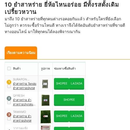
10 ยำสาหร่าย ยี่ห้อไหนอร่อย มีทั้งรสดั้งเดิม
เปรี้ยวหวาน
มาถึง 10 ยำสาหร่ายที่ทุกคนต่างรอคอยกันแล้ว สำหรับใครที่ยังเลือก
ไม่ถูกว่า ควรจะซื้อร้านไหนดี ทางเราจึงได้จัดอันดับยำสาหร่ายที่ขายดี
ทางออนไลน์ มาให้ทุกคนได้ลองพิจารณากัน
เรียงตามความนิยม
สินค้า
รูปภาพ
ช่องทางซื้อสินค้า
SURAPON
1
SHOPEE
LAZADA
FOODS
ยำสาหร่าย Tendo
ยำสาหร่ายปรุงรส
QFRESH
2
SHOPEE
ยำสาหร่าย ยำ
สาหร่ายปรุงรสแช่
แข็ง
TAMAMO
3
SHOPEE
LAZADA
ยำสาหร่าย ยำ
สาหร่ายปรุงรส
วากาเมะจัง