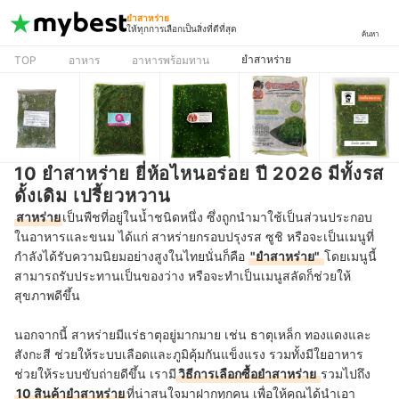
ยำสาหร่าย
ให้ทุกการเลือกเป็นสิ่งที่ดีที่สุด
ค้นหา
ยำสาหร่าย
TOP
อาหาร
อาหารพร้อมทาน
10 ยำสาหร่าย ยี่ห้อไหนอร่อย ปี 2026 มีทั้งรส
ดั้งเดิม เปรี้ยวหวาน
สาหร่าย
เป็นพืชที่อยู่ในน้ำชนิดหนึ่ง ซึ่งถูกนำมาใช้เป็นส่วนประกอบ
ในอาหารและขนม ได้แก่ สาหร่ายกรอบปรุงรส ซูชิ หรือจะเป็นเมนูที่
กำลังได้รับความนิยมอย่างสูงในไทยนั่นก็คือ
"ยำสาหร่าย"
โดยเมนูนี้
สามารถรับประทานเป็นของว่าง หรือจะทำเป็นเมนูสลัดก็ช่วยให้
สุขภาพดีขึ้น
นอกจากนี้ สาหร่ายมีแร่ธาตุอยู่มากมาย เช่น ธาตุเหล็ก ทองแดงและ
สังกะสี ช่วยให้ระบบเลือดและภูมิคุ้มกันแข็งแรง รวมทั้งมีใยอาหาร
ช่วยให้ระบบขับถ่ายดีขึ้น เรามี
วิธีการเลือกซื้อยำสาหร่าย
รวมไปถึง
10 สินค้ายำสาหร่าย
ที่น่าสนใจมาฝากทุกคน เพื่อให้คุณได้นำเอา