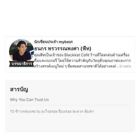
นักเขียนประจำ mybest
ธนกร พรวรรณพงศา (พีท)
คุณพีทเป็นเจ้าของ Blackkat Café ร้านที่โดดเด่นด้านเครื่อง
ดื่มและเบเกอรี่ โดยให้ความสำคัญกับวัตถุดิบคุณภาพและการ
บรรณาธิการ
สร้างสรรค์เมนูใหม่ ๆ ที่ผสมผสานรสชาติได้อย่างลงตัว ด้วย
…อ่านต่อ
ความหลงใหลในอาหาร เบเกอรี่ และเครื่องดื่ม ทำให้คุณพีท
ใส่ใจตั้งแต่การเลือกวัตถุดิบ กระบวนการทำ ไปจนถึงการ
ตกแต่งเมนูให้มีเอกลักษณ์ และพื้นฐานด้านการท่องเที่ยวและ
สารบัญ
การโรงแรมจากมหาวิทยาลัยเนชั่น ยังส่งเสริมให้คุณพีทเข้าใจ
ศาสตร์ของอาหารและเครื่องดื่ม รวมถึงการสร้างประสบการณ์
Why You Can Trust Us
ที่น่าประทับใจให้ลูกค้า ตั้งแต่การพัฒนาเมนูตามฤดูกาล กา
รอบเบเกอรี่สดใหม่ ไปจนถึงการจับคู่เครื่องดื่มกับขนมให้อร่อย
ลงตัว โดยนอกจากบริหารร้าน คุณพีทยังติดตามเทรนด์อาหาร
10 ข้าวกล่องเซเว่น อะไรอร่อย อิ่มอร่อย สะดวก คุ้มค่า
ทดลองวัตถุดิบใหม่ ๆ และแบ่งปันความรู้ผ่านบทความด้าน
อาหาร เบเกอรี่ และการพัฒนาเมนูต่าง ๆ เพื่อให้ผู้ที่สนใจ
สามารถนำไปต่อยอดได้อีกด้วย
ประวัติของ ธนกร พรวรรณพงศา (พีท)