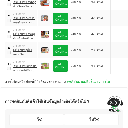
6
เชฟแคร์ส ข้าวคลุก
260 กรัม
390 kcal
ONLINE
น้ำพริกลงเรือและ
(7-11)
หมูหวาน
7-Eleven
ALL
7
เชฟแคร์ส กะเพรา
280 กรัม
420 kcal
ONLINE
หมูคูโรบูตะและ
(7-11)
ข้าวหอมมะลิ
7-Eleven
ALL
8
อีซี่ ช้อยส์ ข้าวหมู
240 กรัม
470 kcal
ONLINE
สามชั้นผัดพริกแกง
(7-11)
และไข่ดาว
7-Eleven
ALL
9
อีซี่ ช้อยส์ สุกี้ไก่
250 กรัม
260 kcal
ONLINE
ขลุกขลิก
(7-11)
7-Eleven
ALL
10
เชฟแคร์ส แกงเขียว
250 กรัม
330 kcal
ONLINE
หวานอกไก่ผัดแห้ง
(7-11)
และข้าว
หากไม่พบผลิตภัณฑ์ที่กำลังมองหา สามารถ
ส่งคำร้องขอเพิ่มในรายการได้
การจัดอันดับสินค้าใช้เป็นข้อมูลอ้างอิงได้หรือไม่ ?
ใช่
ไม่ใช่