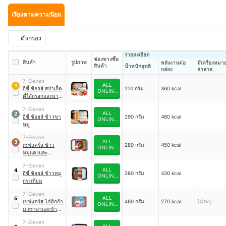
เรียงตามความนิยม
ตัวกรอง
รายละเอียด
ช่องทางซื้อ
สินค้า
รูปภาพ
พลังงานต่อ
มีเครื่องหมา
สินค้า
น้ำหนักสุทธิ
กล่อง
ฮาลาล
7-Eleven
ALL
1
อีซี่ ช้อยส์ สปาเก็ต
210 กรัม
360 kcal
ONLINE
ตี้ไส้กรอกและมาร์
(7-11)
เบิ้ลเบคอนผัดพริก
7-Eleven
แห้ง
ALL
2
อีซี่ ช้อยส์ ข้าวขา
290 กรัม
460 kcal
ONLINE
หมู
(7-11)
7-Eleven
ALL
3
เชฟแคร์ส ข้าว
280 กรัม
450 kcal
ONLINE
หมูแดงและ
(7-11)
กวางตุ้งฮ่องเต้
7-Eleven
ALL
4
อีซี่ ช้อยส์ ข้าวหมู
260 กรัม
430 kcal
ONLINE
กระเทียม
(7-11)
7-Eleven
ALL
5
เชฟแคร์ส ไก่ทิกก้า
460 กรัม
270 kcal
ไม่ระบุ
ONLINE
มาซาล่าและข้าว
(7-11)
หุงขมิ้น
7-Eleven
ALL