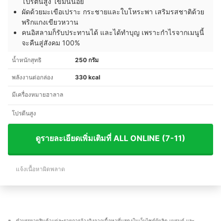
โปรตีนสูง ไขมันน้อย
ผัดด้วยมะเขือเปราะ กระชายและใบโหระพา เสริมรสชาติด้วย
พริกแกงเขียวหวาน
คนอิสลามก็รับประทานได้ และได้ทำบุญ เพราะกำไรจากเมนูนี้
จะคืนสู่สังคม 100%
น้ำหนักสุทธิ
250 กรัม
พลังงานต่อกล่อง
330 kcal
มีเครื่องหมายฮาลาล
โปรตีนสูง
ดูรายละเอียดเพิ่มเติมที่ ALL ONLINE (7-11)
แจ้งเนื้อหาผิดพลาด
คำบรรยายสินค้าแต่ละรายการอ้างอิงจากเนื้อหาที่แสดงในเว็บไซต์ผู้ผลิต แบรนด์ และ