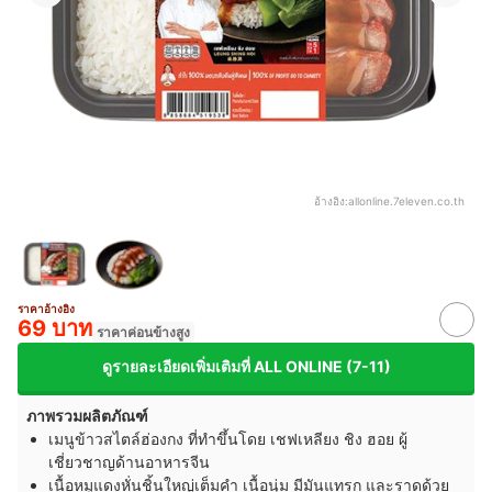
อ้างอิง:
allonline.7eleven.co.th
ราคาอ้างอิง
69 บาท
ราคาค่อนข้างสูง
ดูรายละเอียดเพิ่มเติมที่ ALL ONLINE (7-11)
ภาพรวมผลิตภัณฑ์
เมนูข้าวสไตล์ฮ่องกง ที่ทำขึ้นโดย เชฟเหลียง ชิง ฮอย ผู้
เชี่ยวชาญด้านอาหารจีน
เนื้อหมูแดงหั่นชิ้นใหญ่เต็มคำ เนื้อนุ่ม มีมันแทรก และราดด้วย