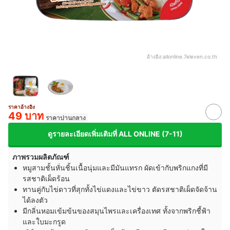
อ้างอิง:
allonline.7eleven.co.th
ราคาอ้างอิง
49 บาท
ราคาปานกลาง
ดูรายละเอียดเพิ่มเติมที่ ALL ONLINE (7-11)
ภาพรวมผลิตภัณฑ์
หมูสามชั้นหั่นชิ้นเนื้อนุ่มและมีมันแทรก ผัดเข้ากับพริกแกงที่มี
รสชาติเผ็ดร้อน
ทานคู่กับไข่ดาวที่สุกทั้งไข่แดงและไข่ขาว ตัดรสชาติเผ็ดจัดจ้าน
ได้ลงตัว
มีกลิ่นหอมเข้มข้นของสมุนไพรและเครื่องเทศ ทั้งจากพริกชี้ฟ้า
และใบมะกรูด