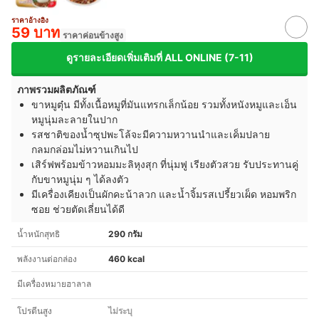
ราคาอ้างอิง
59 บาท
ราคาค่อนข้างสูง
ดูรายละเอียดเพิ่มเติมที่ ALL ONLINE (7-11)
ภาพรวมผลิตภัณฑ์
ขาหมูตุ๋น มีทั้งเนื้อหมูที่มันแทรกเล็กน้อย รวมทั้งหนังหมูและเอ็น
หมูนุ่มละลายในปาก
รสชาติของน้ำซุปพะโล้จะมีความหวานนำและเค็มปลาย
กลมกล่อมไม่หวานเกินไป
เสิร์ฟพร้อมข้าวหอมมะลิหุงสุก ที่นุ่มฟู เรียงตัวสวย รับประทานคู่
กับขาหมูนุ่ม ๆ ได้ลงตัว
มีเครื่องเคียงเป็นผักคะน้าลวก และน้ำจิ้มรสเปรี้ยวเผ็ด หอมพริก
ซอย ช่วยตัดเลี่ยนได้ดี
น้ำหนักสุทธิ
290 กรัม
พลังงานต่อกล่อง
460 kcal
มีเครื่องหมายฮาลาล
โปรตีนสูง
ไม่ระบุ