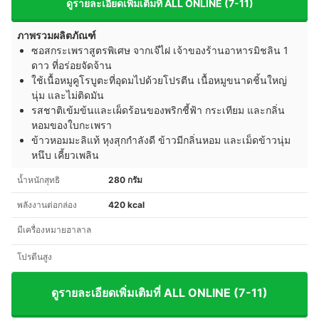
ดูรายละเอียดเพิ่มเติมที่ ALL ONLINE (7-11)
ภาพรวมผลิตภัณฑ์
ซอสกระเพราสูตรพิเศษ จากเจ๊ไฝ เจ้าของร้านอาหารมิชลิน 1
ดาว ที่อร่อยจัดจ้าน
ใช้เนื้อหมูคูโรบูตะที่อุดมไปด้วยโปรตีน เนื้อหมูขนาดชิ้นใหญ่
นุ่ม และไม่ติดมัน
รสชาติเข้มข้นและเผ็ดร้อนของพริกชี้ฟ้า กระเทียม และกลิ่น
หอมของใบกะเพรา
ข้าวหอมมะลิแท้ หุงสุกกำลังดี ข้าวมีกลิ่นหอม และเม็ดข้าวนุ่ม
หนึบ เคี้ยวเพลิน
น้ำหนักสุทธิ
280 กรัม
พลังงานต่อกล่อง
420 kcal
มีเครื่องหมายฮาลาล
โปรตีนสูง
ดูรายละเอียดเพิ่มเติมที่ ALL ONLINE (7-11)