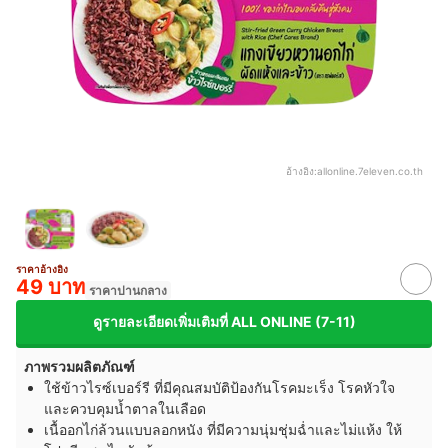
อ้างอิง:
allonline.7eleven.co.th
ราคาอ้างอิง
49 บาท
ราคาปานกลาง
ดูรายละเอียดเพิ่มเติมที่ ALL ONLINE (7-11)
ภาพรวมผลิตภัณฑ์
ใช้ข้าวไรซ์เบอร์รี ที่มีคุณสมบัติป้องกันโรคมะเร็ง โรคหัวใจ
และควบคุมน้ำตาลในเลือด
เนื้ออกไก่ล้วนแบบลอกหนัง ที่มีความนุ่มชุ่มฉ่ำและไม่แห้ง ให้