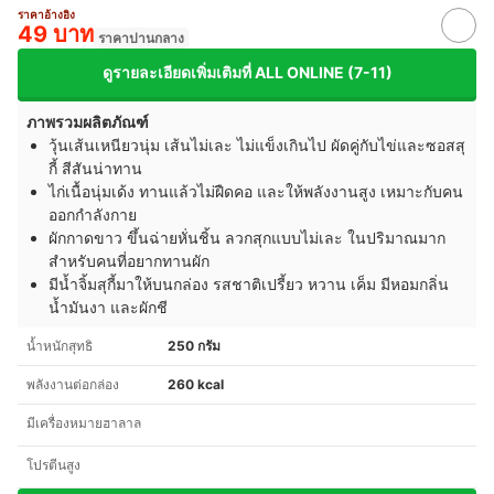
ราคาอ้างอิง
49 บาท
ราคาปานกลาง
ดูรายละเอียดเพิ่มเติมที่ ALL ONLINE (7-11)
ภาพรวมผลิตภัณฑ์
วุ้นเส้นเหนียวนุ่ม เส้นไม่เละ ไม่แข็งเกินไป ผัดคู่กับไข่และซอสสุ
กี้ สีสันน่าทาน
ไก่เนื้อนุ่มเด้ง ทานแล้วไม่ฝืดคอ และให้พลังงานสูง เหมาะกับคน
ออกกำลังกาย
ผักกาดขาว ขึ้นฉ่ายหั่นชิ้น ลวกสุกแบบไม่เละ ในปริมาณมาก
สำหรับคนที่อยากทานผัก
มีน้ำจิ้มสุกี้มาให้บนกล่อง รสชาติเปรี้ยว หวาน เค็ม มีหอมกลิ่น
น้ำมันงา และผักชี
น้ำหนักสุทธิ
250 กรัม
พลังงานต่อกล่อง
260 kcal
มีเครื่องหมายฮาลาล
โปรตีนสูง