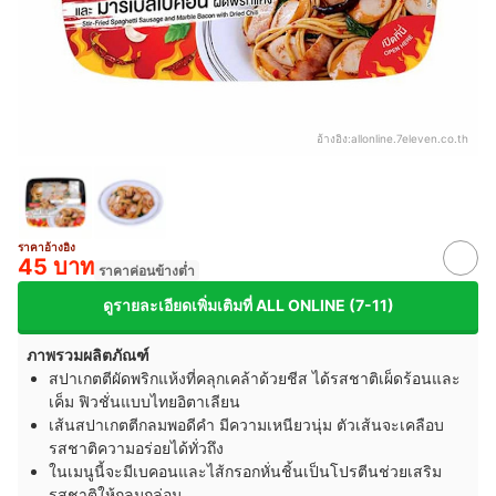
อ้างอิง:
allonline.7eleven.co.th
ราคาอ้างอิง
45 บาท
ราคาค่อนข้างต่ำ
ดูรายละเอียดเพิ่มเติมที่ ALL ONLINE (7-11)
ภาพรวมผลิตภัณฑ์
สปาเกตตีผัดพริกแห้งที่คลุกเคล้าด้วยชีส ได้รสชาติเผ็ดร้อนและ
เค็ม ฟิวชั่นแบบไทยอิตาเลียน
เส้นสปาเกตตีกลมพอดีคำ มีความเหนียวนุ่ม ตัวเส้นจะเคลือบ
รสชาติความอร่อยได้ทั่วถึง
ในเมนูนี้จะมีเบคอนและไส้กรอกหั่นชิ้นเป็นโปรตีนช่วยเสริม
รสชาติให้กลมกล่อม