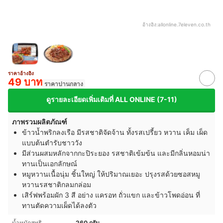
อ้างอิง:
allonline.7eleven.co.th
ราคาอ้างอิง
49 บาท
ราคาปานกลาง
ดูรายละเอียดเพิ่มเติมที่ ALL ONLINE (7-11)
ภาพรวมผลิตภัณฑ์
ข้าวน้ำพริกลงเรือ มีรสชาติจัดจ้าน ทั้งรสเปรี้ยว หวาน เค็ม เผ็ด
แบบต้นตำรับชาววัง
มีส่วนผสมหลักจากกะปิระยอง รสชาติเข้มข้น และมีกลิ่นหอมน่า
ทานเป็นเอกลักษณ์
หมูหวานเนื้อนุ่ม ชิ้นใหญ่ ให้ปริมาณเยอะ ปรุงรสด้วยซอสหมู
หวานรสชาติกลมกล่อม
เสิร์ฟพร้อมผัก 3 สี อย่าง แครอท ถั่วแขก และข้าวโพดอ่อน ที่
ทานตัดความเผ็ดได้ลงตัว
น้ำหนักสุทธิ
260 กรัม