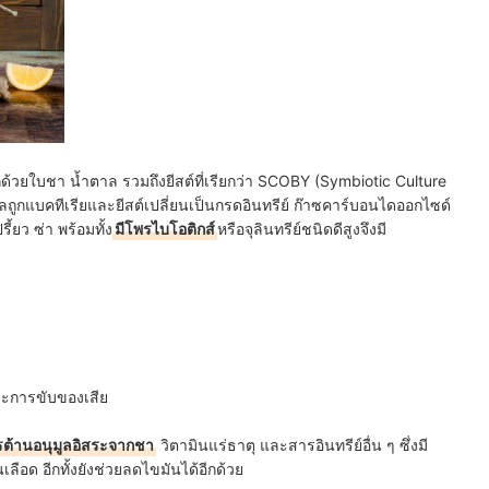
ักด้วยใบชา น้ำตาล รวมถึงยีสต์ที่เรียกว่า SCOBY (Symbiotic Culture
ลถูกแบคทีเรียและยีสต์เปลี่ยนเป็นกรดอินทรีย์ ก๊าซคาร์บอนไดออกไซด์
ยว ซ่า พร้อมทั้ง
มีโพรไบโอติกส์
หรือจุลินทรีย์ชนิดดีสูงจึงมี
ละการขับของเสีย
ารต้านอนุมูลอิสระจากชา
วิตามินแร่ธาตุ และสารอินทรีย์อื่น ๆ ซึ่งมี
ด อีกทั้งยังช่วยลดไขมันได้อีกด้วย