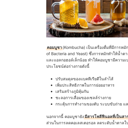
คอมบูชา
(Kombucha) เป็นเครื่องดื่มที่มีการหม
of Bacteria and Yeast) ซึ่งการหมักทำให้น้ำตา
และแอลกอฮอล์เล็กน้อย ทำให้คอมบูชามีความเปรี้
ประโยชน์ต่อร่างกายดังนี้
ปรับสมดุลของแบคทีเรียดีในลำไส้
เพิ่มประสิทธิภาพในการย่อยอาหาร
เสริมสร้างภูมิคุ้มกัน
ชะลอการเสื่อมของเซลล์ร่างกาย
กระตุ้นการทำงานของตับ ระบบขับถ่าย แ
นอกจากนี้ คอมบูชายัง
มีสารโพลีฟีนอลที่เป็นส
ส่วนในการลดคอเลสเตอรอล ลดระดับน้ำตาลในเลือ