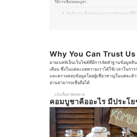
วิธีการเลือกคอมบูชา
1
อันดับแรก เลือกคอมบูชาจากชนิดของชาที่ใช้
2
เลือกคอมบูชาที่ได้จากกระบวนการธรรมชาติ ไม
3
เลือกรสชาติคอมบูชาได้ตามความชอบและประโ
4
ตรวจสอบปริมาณโพรไบโอติกส์ (จำนวน CFU) 
Why You Can Trust Us
มายเบสท์เป็นเว็บไซต์ที่มีการจัดทำฐานข้อมูลสิ
5
เลือกรูปแบบคอมบูชาตามความสะดวก แต่แบบ
เดือน ซึ่งในแต่ละบทความเราได้ใช้เวลาในการจ
และตรวจสอบข้อมูลโดยผู้เชี่ยวชาญในแต่ละด้าน เ
10 คอมบูชา ยี่ห้อไหนดี ชาหมัก ปรับสมดุลลำไส้
อ่านสามารถเชื่อถือได้
คอมบูชา กินตอนไหน
แจ้งเนื้อหาผิดพลาด
คอมบูชา กินทุกวันได้ไหม
คอมบูชาคืออะไร มีประโย
คอมบูชา เก็บได้กี่วัน
บทความที่เกี่ยวข้องกับคอมบูชา