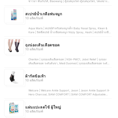
ซาวน่า พับเก็บได้, Biaowang | ตู้อบสมุนไพร ตู้อบสมุนไพร, โสมสอางค์ |
ตู้อบไอน้ำสมุนไพร N.03, OBTHAI | กระโจมอบตัว
สเปรย์น้ำเกลือพ่นจมูก
10 ผลิตภัณฑ์
Aqua Maris | สเปรย์สำหรับพ่นจมูกเด็ก Baby Nasal Spray, Klean &
Kare | นิซซี่สเปรย์ น้ำเกลือพ่นจมูก Nizzy Spray, Hashi | สเปรย์น้ำเกลือ
พ่นจมูกสูตรชุ่มชื้น Saline Spray - Moist Formula, Nosa Klean | สเปรย์
น้ำเกลือพ่นจมูก สูตรหัวหอม Saline Nasal Spray, ClariCare | สเปรย์น้ำ
เกลือธรรมชาติ Daily Nasal Hygiene Spray
ถุงน่องเส้นเลือดขอด
10 ผลิตภัณฑ์
Cherilon | ถุงน่องเส้นเลือดขอด | NSA-PMC1, Jobst Relief | ถุงน่อง
เส้นเลือดขอด ระดับต้นขา, Medi Duomed | ถุงน่องเส้นเลือดขอด ระดับ 2
| V24000, Medi Duomed | ถุงน่องเส้นเลือดขอด ระดับ 2, Atlanta | ถุง
น่องเส้นเลือดขอด ระดับ 1 | AG-1
ผ้ารัดข้อเท้า
10 ผลิตภัณฑ์
Welcare | Welcare Ankle Support, Jason | Jason Ankle Support X-
Hero Charcoal, SIAM COMFORT | SIAM COMFORT Adjustable
Ankle Support, 3M™ Futuro™ | 3M™ Futuro™ Ankle Wraparound
Support, FBT | FBT 50302-50304
แผ่นแปะลดไข้ ผู้ใหญ่
10 ผลิตภัณฑ์