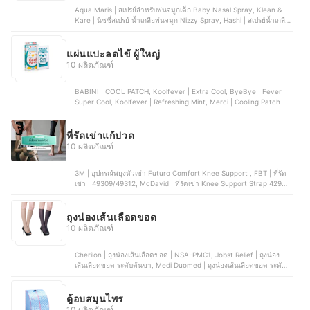
Aqua Maris | สเปรย์สำหรับพ่นจมูกเด็ก Baby Nasal Spray, Klean &
Kare | นิซซี่สเปรย์ น้ำเกลือพ่นจมูก Nizzy Spray, Hashi | สเปรย์น้ำเกลือ
พ่นจมูกสูตรชุ่มชื้น Saline Spray - Moist Formula, Nosa Klean | สเปรย์
น้ำเกลือพ่นจมูก สูตรหัวหอม Saline Nasal Spray, ClariCare | สเปรย์น้ำ
เกลือธรรมชาติ Daily Nasal Hygiene Spray
แผ่นแปะลดไข้ ผู้ใหญ่
10 ผลิตภัณฑ์
BABINI | COOL PATCH, Koolfever | Extra Cool, ByeBye | Fever
Super Cool, Koolfever | Refreshing Mint, Merci | Cooling Patch
ที่รัดเข่าแก้ปวด
10 ผลิตภัณฑ์
3M | อุปกรณ์พยุงหัวเข่า Futuro Comfort Knee Support , FBT | ที่รัด
เข่า | 49309/49312, McDavid | ที่รัดเข่า Knee Support Strap 429X
LEVEL3, LP Support | ที่รัดเข่า 667 Knee Support, Tigerplast |
อุปกรณ์พยุงเข่า ที่รัดเข่า Extra Comfort Knee Support
ถุงน่องเส้นเลือดขอด
10 ผลิตภัณฑ์
Cherilon | ถุงน่องเส้นเลือดขอด | NSA-PMC1, Jobst Relief | ถุงน่อง
เส้นเลือดขอด ระดับต้นขา, Medi Duomed | ถุงน่องเส้นเลือดขอด ระดับ 2
| V24000, Medi Duomed | ถุงน่องเส้นเลือดขอด ระดับ 2, Atlanta | ถุง
น่องเส้นเลือดขอด ระดับ 1 | AG-1
ตู้อบสมุนไพร
10 ผลิตภัณฑ์