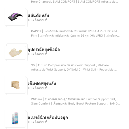
Hero Charcoal, SIAM COMFORT | SIAM COMFORT Adjustable
Ankle Support, 3M™ Futuro™ | 3M™ Futuro™ Ankle Wraparound
Support, FBT | FBT 50302-50304
แผ่นดัดหลัง
10 ผลิตภัณฑ์
KAISER | แผ่นดัดหลัง แก้ปวดหลัง ที่นวดหลัง ปรับได้ 4 เกียร์, Fit and
Firm | แผ่นดัดหลัง แก้ปวดหลัง ปุ่มนวด 96 จุด, XtivePRO | แผ่นดัดหลัง
แก้ปวดหลัง เครื่องรั้งกระดูก, MOJI Home | แผ่นดัดหลัง แก้ปวดหลัง ยืด
กล้ามเนื้อ, FICO | แผ่นดัดหลัง แก้ปวดหลัง อุปกรณ์บริหารหลังเพื่อสุขภาพ
อุปกรณ์พยุงข้อมือ
10 ผลิตภัณฑ์
3M | Futuro Compression Basics Wrist Support , Welcare |
Adjustable Wrist Support, DYNAMIC | Wrist Splint Reversible,
Jason | X-Neoprene Wrist Support | JS0493, VELPEAU | Thumb
Stabilizer Wrist Support | VP0906
เข็มขัดพยุงหลัง
10 ผลิตภัณฑ์
Welcare | อุปกรณ์พยุงกระดูกสันหลังและเอว Lumbar Support Belt,
Siam Comfort | เสื้อพยุงหลัง Body Boost Posture Support, SANDEE
HEALTHCARE | เข็มขัดพยุงหลังทางการแพทย์ รุ่น LS Support, Elnova |
เข็มขัดพยุงหลัง, Ookas | เข็มขัดพยุงหลัง Back Support
สเปรย์น้ำเกลือพ่นจมูก
10 ผลิตภัณฑ์