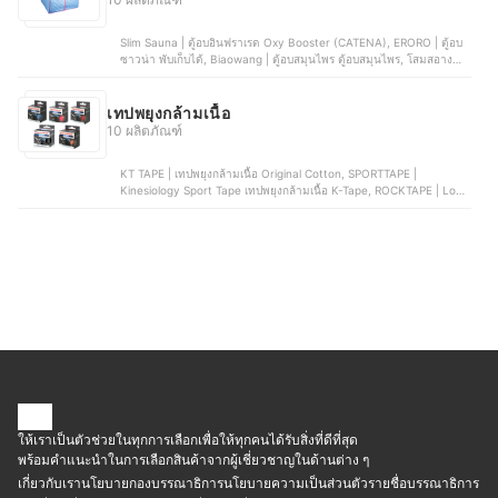
Slim Sauna | ตู้อบอินฟราเรด Oxy Booster (CATENA), ERORO | ตู้อบ
ซาวน่า พับเก็บได้, Biaowang | ตู้อบสมุนไพร ตู้อบสมุนไพร, โสมสอางค์ |
ตู้อบไอน้ำสมุนไพร N.03, OBTHAI | กระโจมอบตัว
เทปพยุงกล้ามเนื้อ
10 ผลิตภัณฑ์
KT TAPE | เทปพยุงกล้ามเนื้อ Original Cotton, SPORTTAPE |
Kinesiology Sport Tape เทปพยุงกล้ามเนื้อ K-Tape, ROCKTAPE | Logo
Black Standard เทปพยุงกล้ามเนื้อ, GRAND SPORT | เทปพยุงกล้ามเนื้อ
รุ่น Pro | 373764-373765, LP SUPPORT | เทปกายภาพบำบัด | 670
ให้เราเป็นตัวช่วยในทุกการเลือกเพื่อให้ทุกคนได้รับสิ่งที่ดีที่สุด
พร้อมคำแนะนำในการเลือกสินค้าจากผู้เชี่ยวชาญในด้านต่าง ๆ
เกี่ยวกับเรา
นโยบายกองบรรณาธิการ
นโยบายความเป็นส่วนตัว
รายชื่อบรรณาธิการ