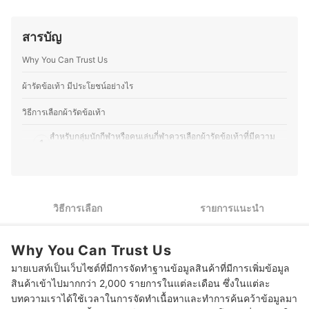
ทำให้เธอได้เรียนรู้แนวคิดด้านสุขภาพของชาวญี่ปุ่น ไม่ว่าจะ
เป็นการกินอาหารที่สมดุล วัฒนธรรมการดื่มชา หรือการดูแล
สุขภาพแบบองค์รวม ทำให้คุณออมสนุกกับการแบ่งปันข้อมูล
สารบัญ
เกี่ยวกับโภชนาการและการดูแลสุขภาพในชีวิตประจำวัน โดย
เชื่อว่าการเลือกกินที่ดีและการปรับไลฟ์สไตล์ให้เหมาะสมเป็น
Why You Can Trust Us
สิ่งที่ช่วยให้สุขภาพดีขึ้นอย่างยั่งยืน คุณออมจึงมุ่งมั่นที่จะ
ถ่ายทอดความรู้ให้ผู้อ่านสามารถนำไปปรับใช้ได้จริง
ผ้ารัดข้อเท้า มีประโยชน์อย่างไร
ประวัติของ สิริญ์มาศ ปล้องเจริญ (ออม)
วิธีการเลือกผ้ารัดข้อเท้า
สำหรับกลุ่มนักกีฬาหรือคนเล่นกี่ฬาควรเลือกผ้ารัดข้อเท้าที่มีความ
1
กระชับและยืดหยุ่นตามการเคลื่อนไหวได้ดี
หากมีอาการบาดเจ็บบริเวณข้อเท้า แนะนำให้เลือกผ้ารัดข้อเท้าที่
2
ช่วยจำกัดการเคลื่อนไหวและลดอาการปวดบวมเป็นหลัก
วิธีการเลือก
รายการแนะนำ
ถ้าใช้สวมใส่เล่นกีฬาแนะนำให้ใช้ผ้ารัดข้อเท้าที่ทำจากยางนีโอพรีน
3
แต่กรณีที่มีอาการบาดเจ็บให้เลือกใช้ผ้าไนลอนหรือโพลีเอสเตอร์
อย่าลืมตรวจสอบคุณสมบัติการระบายอากาศเพื่อให้ใส่สบายมากขึ้น
Why You Can Trust Us
4
และลดการเกิดกลิ่นอับ
มายเบสท์เป็นเว็บไซต์ที่มีการจัดทำฐานข้อมูลสินค้าที่มีการเพิ่มข้อมูล
สินค้าเข้าไปมากกว่า 2,000 รายการในแต่ละเดือน ซึ่งในแต่ละ
10 ผ้ารัดข้อเท้า ยี่ห้อไหนดี พยุงข้อเท้า ลดอาการบาดเจ็บ
บทความเราได้ใช้เวลาในการจัดทำเนื้อหาและทำการค้นคว้าข้อมูลมา