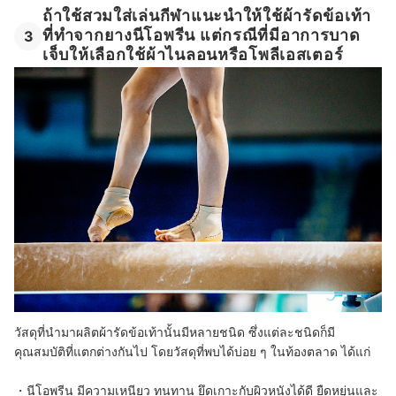
ถ้าใช้สวมใส่เล่นกีฬาแนะนำให้ใช้ผ้ารัดข้อเท้า
ที่ทำจากยางนีโอพรีน แต่กรณีที่มีอาการบาด
3
เจ็บให้เลือกใช้ผ้าไนลอนหรือโพลีเอสเตอร์
วัสดุที่นำมาผลิตผ้ารัดข้อเท้านั้นมีหลายชนิด ซึ่งแต่ละชนิดก็มี
คุณสมบัติที่แตกต่างกันไป โดยวัสดุที่พบได้บ่อย ๆ ในท้องตลาด ได้แก่
・นีโอพรีน มีความเหนียว ทนทาน ยึดเกาะกับผิวหนังได้ดี ยืดหยุ่นและ