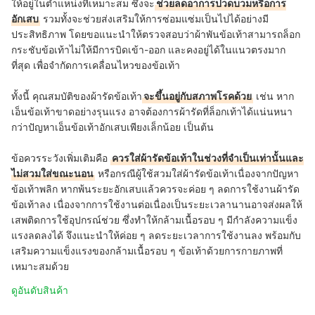
ให้อยู่ในตำแหน่งที่เหมาะสม ซึ่งจะ
ช่วยลดอาการปวดบวมหรือการ
อักเสบ
รวมทั้งจะช่วยส่งเสริมให้การซ่อมแซ่มเป็นไปได้อย่างมี
ประสิทธิภาพ โดยขอแนะนำให้ตรวจสอบว่าผ้าพันข้อเท้าสามารถล็อก
กระชับข้อเท้าไม่ให้มีการบิดเข้า-ออก และคงอยู่ได้ในแนวตรงมาก
ที่สุด เพื่อจำกัดการเคลื่อนไหวของข้อเท้า
ทั้งนี้ คุณสมบัติของผ้ารัดข้อเท้า
จะขึ้นอยู่กับสภาพโรคด้วย
เช่น หาก
เอ็นข้อเท้าขาดอย่างรุนแรง อาจต้องการผ้ารัดที่ล็อกเท้าได้แน่นหนา
กว่าปัญหาเอ็นข้อเท้าอักเสบเพียงเล็กน้อย เป็นต้น
ข้อควรระวังเพิ่มเติมคือ
ควรใส่ผ้ารัดข้อเท้าในช่วงที่จำเป็นเท่านั้นและ
ไม่สวมใส่ขณะนอน
หรือกรณีผู้ใช้สวมใส่ผ้ารัดข้อเท้าเนื่องจากปัญหา
ข้อเท้าพลิก หากพ้นระยะอักเสบแล้วควรจะค่อย ๆ ลดการใช้งานผ้ารัด
ข้อเท้าลง เนื่องจากการใช้งานต่อเนื่องเป็นระยะเวลานานอาจส่งผลให้
เสพติดการใช้อุปกรณ์ช่วย ซึ่งทำให้กล้ามเนื้อรอบ ๆ มีกำลังความแข็ง
แรงลดลงได้ จึงแนะนำให้ค่อย ๆ ลดระยะเวลาการใช้งานลง พร้อมกับ
เสริมความแข็งแรงของกล้ามเนื้อรอบ ๆ ข้อเท้าด้วยการกายภาพที่
เหมาะสมด้วย
ดูอันดับสินค้า