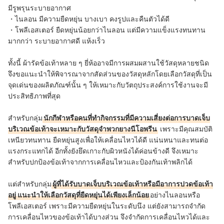
มีรูพรุนระบายอากาศ
・ไนลอน มีความยืดหยุ่น บางเบา คงรูปและคืนตัวได้ดี
・โพลีเอสเตอร์ ยืดหยุ่นน้อยกว่าไนลอน แต่มีความแข็งแรงทนทาน
มากกว่า ระบายอากาศดี แห้งเร็ว
ทั้งนี้ ผ้ารัดข้อเท้าหลาย ๆ ยี่ห้ออาจมีการผสมผสานใช้วัสดุหลายชนิด
จึงขอแนะนำให้พิจารณาจากสัดส่วนของวัสดุหลักโดยเลือกวัสดุที่เป็น
จุดเด่นของผลิตภัณฑ์นั้น ๆ ให้เหมาะกับวัตถุประสงค์การใช้งานจะมี
ประสิทธิภาพที่สุด
สำหรับกลุ่ม
นักกีฬาหรือคนที่ทำกิจกรรมที่มีความเสี่ยงต่อการบาดเจ็บ
บริเวณข้อเท้าจะเหมาะกับวัสดุจำพวกยางนีโอพรีน
เพราะมีคุณสมบัติ
เหนียวทนทาน ยืดหยุ่นสูงเพื่อให้เคลื่อนไหวได้ดี แน่นหนาและทนต่อ
แรงกระแทกได้ อีกทั้งยังยึดเกาะกับผิวหนังได้ค่อนข้างดี จึงเหมาะ
สำหรับปกป้องข้อเท้าจากการเคลื่อนไหวและป้องกันเท้าพลิกได้
แต่สำหรับกลุ่ม
ผู้ที่ได้รับบาดเจ็บบริเวณข้อเท้าหรือมีอาการปวดข้อเท้า
อยู่ แนะนำให้เลือกวัสดุที่ยืดหยุ่นได้เพียงเล็กน้อย
อย่างไนลอนหรือ
โพลีเอสเตอร์ เพราะมีความยืดหยุ่นในระดับนึง แต่ยังสามารถจำกัด
การเคลื่อนไหวของข้อเท้าได้บางส่วน จึงจำกัดการเคลื่อนไหวได้และ