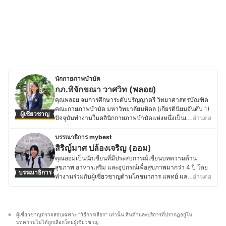
นักกายภาพบำบัด
กภ.พิจักขณา วาศวิท (พลอย)
คุณพลอย จบการศึกษาระดับปริญญาตรี วิทยาศาสตรบัณฑิต
คณะกายภาพบำบัด มหาวิทยาลัยมหิดล (เกียรตินิยมอันดับ 1)
ผู้เชี่ยวชาญ
ปัจจุบันทำงานในคลินิกกายภาพบำบัดแห่งหนึ่งเป็นเวลานาน
…อ่านต่อ
กว่า 4 ปีโดยมีหน้าที่ช่วยดูแลรักษา ให้คำแนะนำ วิธีดูและ
และการป้องกันให้กับผู้ป่วยที่มีโรคระบบกระดูก/กล้ามเนื้อ ผู้
บรรณาธิการ mybest
ป่วยด้านระบบประสาท รวมถึงผู้ป่วยที่มีปัญหาในระบบหัวใจ
สิริญ์มาศ ปล้องเจริญ (ออม)
และทรวงอก เช่น อาการปวดคอ-บ่า-หลัง ออฟฟิศซินโดรม
คุณออมเป็นนักเขียนที่มีประสบการณ์เขียนบทความด้าน
หมอนรองกระดูกทับเส้นประสาท โรคเส้นเลือดในสมอง โรค
สุขภาพ อาหารเสริม และอุปกรณ์เพื่อสุขภาพมากว่า 4 ปี โดย
บรรณาธิการ
พาร์กินสัน เป็นต้น ส่วนอีกบทบาทหนึ่งที่คุณพลอยสนใจก็คือ
ทำงานร่วมกับผู้เชี่ยวชาญด้านโภชนาการ แพทย์ และเภสัชกร
…อ่านต่อ
การให้บริการเผยแพร่และถ่ายทอดความรู้แก่ประชาชนผ่าน
ทำให้มีโอกาสศึกษาข้อมูลเฉพาะทางเกี่ยวกับการดูแลสุขภาพ
ทางโซเชียลมีเดียในด้านการส่งเสริมสุขภาพ การป้องกัน การ
อย่างลึกซึ้ง นอกจากความสนใจในเรื่องสุขภาพแล้ว คุณออม
รักษาและฟื้นฟูภาวะโรคต่าง ๆ ทางด้านกายภาพบำบัดด้วย
ยังหลงใหลในวัฒนธรรมญี่ปุ่น ทั้งอาหาร การใช้ชีวิต และ
คติที่ว่า "การเสริมสร้างย่อมดีกว่าการซ่อมแซม"
ภาษาญี่ปุ่น โดยเคยเข้าร่วมโครงการแลกเปลี่ยนที่
ผู้เชี่ยวชาญตรวจสอบเฉพาะ "วิธีการเลือก" เท่านั้น สินค้าและบริการที่ปรากฏอยู่ใน
ประวัติของ กภ.พิจักขณา วาศวิท (พลอย)
มหาวิทยาลัยในจังหวัดมิเอะเป็นเวลา 1 ปี ประสบการณ์นี้
บทความไม่ได้ถูกเลือกโดยผู้เชี่ยวชาญ