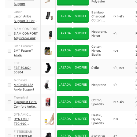
Polyester
Support
Jason
Bamboo
LAZADA
SHOPEE
Jason Ankle
Charcoal
เทา-ดำ
Cotton,
Support X-Hero
Spendex
Charcoal
SIAM COMFORT
Neoprene,
LAZADA
SHOPEE
SIAM COMFORT
ดำ
F
Nylon
Adjustable Ankle
Support
3M™ Futuro™
Cotton,
LAZADA
SHOPEE
3M™ Futuro™
Nylon,
เบจ
Elastic
Ankle
Wraparound
FBT
Support
LAZADA
SHOPEE
FBT 50302-
ผ้ายืด
ดำ, เบจ
50304
McDavid
LAZADA
SHOPEE
McDavid 432
Neoprene
ดำ
Ankle Support
Tigerplast
Cotton,
LAZADA
SHOPEE
Tigerplast Extra
เทา-ดำ
Spendex
Comfort Ankle
Support
DYNAMIC
Elastic,
LAZADA
SHOPEE
TECHNO
DYNAMIC
Nylon,
เบจ
Spandex
MEDICALS
TECHNO
MEDICALS Sego
FITTERGEAR
Breath Ankle
LAZADA
SHOPEE
FITTERGEAR
ผ้าตาข่าย
ดำ