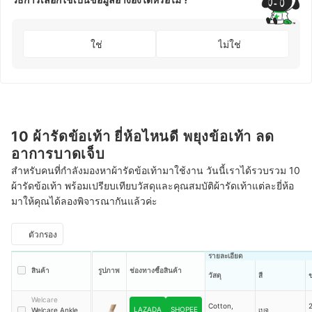
ใช่
ไม่ใช่
10 ผ้ารัดข้อเท้า ยี่ห้อไหนดี พยุงข้อเท้า ลด
อาการบาดเจ็บ
สำหรับคนที่กำลังมองหาผ้ารัดข้อเท้ามาใช้งาน วันนี้เราได้รวบรวม 10
ผ้ารัดข้อเท้า พร้อมเปรียบเทียบวัสดุและคุณสมบัติผ้ารัดเท้าแต่ละยี่ห้อ
มาให้คุณได้ลองพิจารณากันแล้วค่ะ
ตัวกรอง
รายละเอียด
สินค้า
รูปภาพ
ช่องทางซื้อสินค้า
วัสดุ
สี
Welcare
Cotton,
2
LAZADA
SHOPEE
Welcare Ankle
เบจ