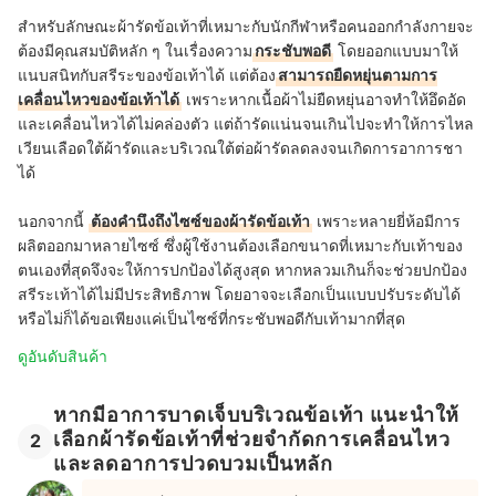
สำหรับ
ลักษณะผ้ารัดข้อเท้าที่เหมาะกับนักกีฬาหรือคนออกกำลังกายจะ
ต้องมีคุณสมบัติหลัก ๆ ในเรื่องความ
กระชับพอดี
โดยออกแบบมาให้
แนบสนิทกับสรีระของข้อเท้าได้ แต่ต้อง
สามารถยืดหยุ่นตามการ
เคลื่อนไหวของข้อเท้าได้
เพราะ
หากเนื้อผ้าไม่ยืดหยุ่นอาจทำให้อึดอัด
และเคลื่อนไหวได้ไม่คล่องตัว
แต่
ถ้ารัด
แน่นจนเกินไปจะทำให้การไหล
เวียนเลือดใต้ผ้ารัดและบริเวณใต้ต่อผ้ารัดลดลงจนเกิดการอาการชา
ได้
นอกจากนี้
ต้องคำนึงถึง
ไซซ์ของผ้ารัดข้อเท้า
เพราะหลายยี่ห้อมีการ
ผลิตออกมาหลายไซซ์ ซึ่งผู้ใช้งานต้องเลือกขนาดที่เหมาะกับเท้าของ
ตนเองที่สุดจึงจะให้การปกป้องได้สูงสุด
หากหลวมเกินก็จะช่วยปกป้อง
สรีระเท้าได้ไม่มีประสิทธิภาพ โดย
อาจจะเลือกเป็นแบบปรับระดับได้
หรือไม่ก็ได้ขอเพียงแค่เป็นไซซ์ที่กระชับพอดีกับเท้ามากที่สุด
ดูอันดับสินค้า
หากมีอาการบาดเจ็บบริเวณข้อเท้า แนะนำให้
เลือกผ้ารัดข้อเท้าที่ช่วยจำกัดการเคลื่อนไหว
2
และลดอาการปวดบวมเป็นหลัก