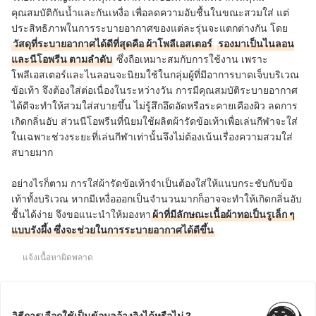
คุณสมบัติกันน้ำและกันเหงื่อ เพื่อลดความอับชื้นในขณะสวมใส่ แต่
ประสิทธิภาพในการระบายอากาศของแต่ละรุ่นจะแตกต่างกัน โดย
วัสดุที่ระบายอากาศได้ดีที่สุดคือ ผ้าโพลีเอสเตอร์
รองมาเป็นไนลอน
และนีโอพรีน ตามลำดับ
ซึ่งถือเหมาะสมกับการใช้งาน เพราะ
โพลีเอสเตอร์และไนลอนจะนิยมใช้ในกลุ่มผู้ที่มีอาการบาดเจ็บบริเวณ
ข้อเท้า จึงต้องใส่ต่อเนื่องในระหว่างวัน การมีคุณสมบัติระบายอากาศ
ได้ดีจะทำให้สวมใส่สบายขึ้น ไม่รู้สึกอึดอัดหรือระคายเคืองผิว ลดการ
เกิดกลิ่นอับ ส่วนนีโอพรีนที่นิยมใช้ผลิตผ้ารัดข้อเท้าเพื่อเล่นกีฬาจะใส่
ในเฉพาะช่วงระยะที่เล่นกีฬาเท่านั้นจึงไม่ต้องเน้นเรื่องความสวมใส่
สบายมาก
อย่างไรก็ตาม การใส่ผ้ารัดข้อเท้าจำเป็นต้องใส่ให้แนบกระชับกับข้อ
เท้าทั้งบริเวณ หากมีเหงื่อออกเป็นจำนวนมากก็อาจจะทำให้เกิดกลิ่นอับ
ชื้นได้ง่าย จึงขอแนะนำให้มองหา
ผ้าที่มีลักษณะเนื้อผ้าทอเป็นรูเล็ก ๆ
แบบรังผึ้ง ซึ่งจะช่วยในการระบายอากาศได้ดีขึ้น
แจ้งเนื้อหาผิดพลาด
วิธีการเลือกใช้เป็นข้อมูลอ้างอิงได้หรือไม่ ?