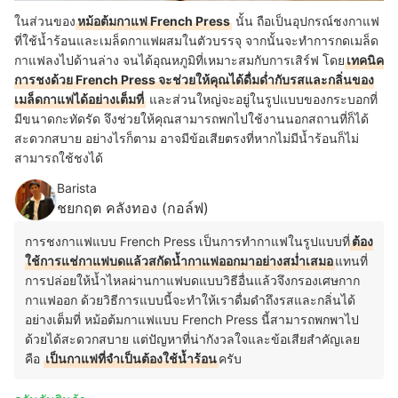
ในส่วนของ
หม้อต้มกาแฟ French Press
นั้น ถือเป็นอุปกรณ์ชงกาแฟ
ที่ใช้น้ำร้อนและเมล็ดกาแฟผสมในตัวบรรจุ จากนั้นจะทำการกดเมล็ด
กาแฟลงไปด้านล่าง จนได้อุณหภูมิที่เหมาะสมกับการเสิร์ฟ โดย
เทคนิค
การชงด้วย French Press จะช่วยให้คุณได้ดื่มด่ำกับรสและกลิ่นของ
เมล็ดกาแฟได้อย่างเต็มที่
และส่วนใหญ่จะอยู่ในรูปแบบของกระบอกที่
มีขนาดกะทัดรัด จึงช่วยให้คุณสามารถพกไปใช้งานนอกสถานที่ก็ได้
สะดวกสบาย อย่างไรก็ตาม อาจมีข้อเสียตรงที่หากไม่มีน้ำร้อนก็ไม่
สามารถใช้ชงได้
Barista
ชยกฤต คลังทอง (กอล์ฟ)
การชงกาแฟแบบ French Press เป็นการทำกาแฟในรูปแบบที่
ต้อง
ใช้การแช่กาแฟบดแล้วสกัดน้ำกาแฟออกมาอย่างสม่ำเสมอ
แทนที่
การปล่อยให้น้ำไหลผ่านกาแฟบดแบบวิธีอื่นแล้วจึงกรองเศษกาก
กาแฟออก ด้วยวิธีการแบบนี้จะทำให้เราดื่มดำถึงรสและกลิ่นได้
อย่างเต็มที่ หม้อต้มกาแฟแบบ French Press นี้สามารถพกพาไป
ด้วยได้สะดวกสบาย แต่ปัญหาที่น่ากังวลใจและข้อเสียสำคัญเลย
คือ
เป็นกาแฟที่จำเป็นต้องใช้น้ำร้อน
ครับ