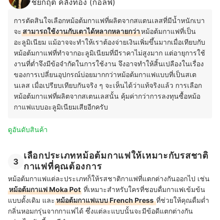
ชยกฤต คลังทอง (กอล์ฟ)
การตัดสินใจเลือกหม้อต้มกาแฟที่ผลิตจากสแตนเลสที่มีน้ำหนักเบา
จะ
สามารถใช้งานกับเตาได้หลากหลายกว่า
หม้อต้มกาแฟที่เป็น
อะลูมิเนียม แม้อาจจะทำให้เราต้องจ่ายเงินเพิ่มขึ้นมากเมื่อเทียบกับ
หม้อต้มกาแฟที่ทำจากอะลูมิเนียมที่มีราคาไม่สูงมาก แต่อายุการใช้
งานที่ต่ำจึงมีข้อจำกัดในการใช้งาน จึงอาจทำให้สิ้นเปลืองในเรื่อง
ของการเปลี่ยนอุปกรณ์บ่อยมากกว่าหม้อต้มกาแฟแบบที่เป็นสเต
นเลส เมื่อเปรียบเทียบกันจริง ๆ จะเห็นได้ว่าแท้จริงแล้ว การเลือก
หม้อต้มกาแฟที่ผลิตจากสเตนเลสนั้น คุ้มค่ากว่าการลงทุนซื้อหม้อ
กาแฟแบบอะลูมิเนียมเสียอีกครับ
ดูอันดับสินค้า
เลือกประเภทหม้อต้มกาแฟให้เหมาะกับรสชาติ
3
กาแฟที่คุณต้องการ
หม้อต้มกาแฟแต่ละประเภทก็ให้รสชาติกาแฟที่แตกต่างกันออกไป เช่น
หม้อต้มกาแฟ Moka Pot
ที่เหมาะสำหรับใครที่ชอบดื่มกาแฟเข้มข้น
แบบดั้งเดิม และ
หม้อต้มกาแฟแบบ French Press
ที่ช่วยให้คุณดื่มด่ำ
กลิ่นหอมกรุ่นจากกาแฟได้ ซึ่งแต่ละแบบนั้นจะมีข้อดีแตกต่างกัน