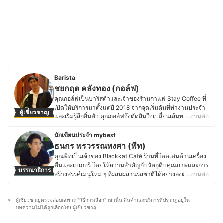
Barista
ชยกฤต คลังทอง (กอล์ฟ)
คุณกอล์ฟเป็นบาริสต้าและเจ้าของร้านกาแฟ Stay Coffee ที่
เปิดให้บริการมาตั้งแต่ปี 2018 จากจุดเริ่มต้นที่ทำงานประจำ
ผู้เชี่ยวชาญ
และเริ่มรู้สึกอิ่มตัว คุณกอล์ฟจึงตัดสินใจเปลี่ยนเส้นทางชีวิต
…อ่านต่อ
ด้วยการหันมาเรียนรู้และทำความเข้าใจเรื่องกาแฟอย่าง
จริงจัง ทั้งการลองผิดลองถูก ศึกษาค้นคว้า และลงมือทำด้วย
นักเขียนประจำ mybest
ตัวเองเป็นเวลาหลายปี จนเปิดร้านกาแฟของตัวเองได้สำเร็จ
ธนกร พรวรรณพงศา (พีท)
โดย Stay Coffee มีจุดเด่นในการคัดสรรเมล็ดกาแฟคุณภาพ
คุณพีทเป็นเจ้าของ Blackkat Café ร้านที่โดดเด่นด้านเครื่อง
จากหลากหลายแหล่ง ทั้งกาแฟไทย กาแฟต่างประเทศ และ
ดื่มและเบเกอรี่ โดยให้ความสำคัญกับวัตถุดิบคุณภาพและการ
บรรณาธิการ
กาแฟเกรดพิเศษ หมุนเวียนให้เลือกตลอดในราคาที่เข้าถึงได้
สร้างสรรค์เมนูใหม่ ๆ ที่ผสมผสานรสชาติได้อย่างลงตัว ด้วย
…อ่านต่อ
ง่าย นอกจากนี้ คุณกอล์ฟยังชื่นชอบการเปิดประสบการณ์ใหม่
ความหลงใหลในอาหาร เบเกอรี่ และเครื่องดื่ม ทำให้คุณพีท
ๆ ด้วยการไปเยือนร้านกาแฟต่าง ๆ เพื่อชิม เรียนรู้ และนำ
ใส่ใจตั้งแต่การเลือกวัตถุดิบ กระบวนการทำ ไปจนถึงการ
แนวคิดดี ๆ มาปรับใช้ในการพัฒนาร้านตัวเอง รวมถึงมีโอกาส
ผู้เชี่ยวชาญตรวจสอบเฉพาะ "วิธีการเลือก" เท่านั้น สินค้าและบริการที่ปรากฏอยู่ใน
ตกแต่งเมนูให้มีเอกลักษณ์ และพื้นฐานด้านการท่องเที่ยวและ
แลกเปลี่ยนความรู้กับผู้คนในวงการกาแฟอยู่เสมอ เพราะเชื่อ
บทความไม่ได้ถูกเลือกโดยผู้เชี่ยวชาญ
การโรงแรมจากมหาวิทยาลัยเนชั่น ยังส่งเสริมให้คุณพีทเข้าใจ
ว่ากาแฟที่ดีไม่ใช่แค่รสชาติที่กลมกล่อม แต่ต้องมอบความสุข
ศาสตร์ของอาหารและเครื่องดื่ม รวมถึงการสร้างประสบการณ์