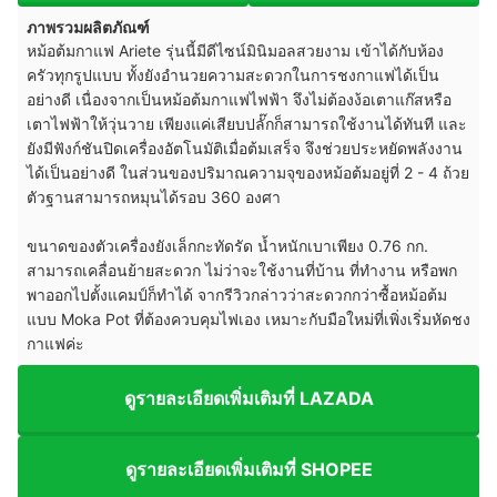
ภาพรวมผลิตภัณฑ์
หม้อต้มกาแฟ Ariete รุ่นนี้มีดีไซน์มินิมอลสวยงาม เข้าได้กับห้อง
ครัวทุกรูปแบบ ทั้งยังอำนวยความสะดวกในการชงกาแฟได้เป็น
อย่างดี เนื่องจากเป็นหม้อต้มกาแฟไฟฟ้า จึงไม่ต้องง้อเตาแก๊สหรือ
เตาไฟฟ้าให้วุ่นวาย เพียงแค่เสียบปลั๊กก็สามารถใช้งานได้ทันที และ
ยังมีฟังก์ชันปิดเครื่องอัตโนมัติเมื่อต้มเสร็จ จึงช่วยประหยัดพลังงาน
ได้เป็นอย่างดี ในส่วนของปริมาณความจุของหม้อต้มอยู่ที่ 2 - 4 ถ้วย
ตัวฐานสามารถหมุนได้รอบ 360 องศา
ขนาดของตัวเครื่องยังเล็กกะทัดรัด น้ำหนักเบาเพียง 0.76 กก.
สามารถเคลื่อนย้ายสะดวก ไม่ว่าจะใช้งานที่บ้าน ที่ทำงาน หรือพก
พาออกไปตั้งแคมป์ก็ทำได้ จากรีวิวกล่าวว่าสะดวกกว่าซื้อหม้อต้ม
แบบ Moka Pot ที่ต้องควบคุมไฟเอง เหมาะกับมือใหม่ที่เพิ่งเริ่มหัดชง
กาแฟค่ะ
ดูรายละเอียดเพิ่มเติมที่ LAZADA
ดูรายละเอียดเพิ่มเติมที่ SHOPEE