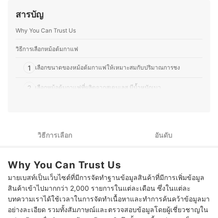
และประสบการณ์ที่น่าจดจำในทุกแก้วที่เสิร์ฟด้วยใจ
ที่น่าประทับใจให้ลูกค้า ตั้งแต่การพัฒนาเมนูตามฤดูกาล กา
ประวัติของ ชยกฤต คลังทอง (กอล์ฟ)
สารบัญ
รอบเบเกอรี่สดใหม่ ไปจนถึงการจับคู่เครื่องดื่มกับขนมให้อร่อย
ลงตัว โดยนอกจากบริหารร้าน คุณพีทยังติดตามเทรนด์อาหาร
Why You Can Trust Us
ทดลองวัตถุดิบใหม่ ๆ และแบ่งปันความรู้ผ่านบทความด้าน
อาหาร เบเกอรี่ และการพัฒนาเมนูต่าง ๆ เพื่อให้ผู้ที่สนใจ
สามารถนำไปต่อยอดได้อีกด้วย
วิธีการเลือกหม้อต้มกาแฟ
ประวัติของ ธนกร พรวรรณพงศา (พีท)
1
เลือกขนาดของหม้อต้มกาแฟให้เหมาะสมกับปริมาณการชง
2
เลือกหม้อต้มกาแฟที่ผลิตจากสเตนเลส มีน้ำหนักเบา
3
เลือกประเภทหม้อต้มกาแฟให้เหมาะกับรสชาติกาแฟที่คุณต้องการ
4
เลือกหม้อต้มกาแฟไฟฟ้า ใช้งานสะดวก ไม่ต้องติดเตาให้ยุ่งยาก
วิธีการเลือก
อันดับ
10 หม้อต้มกาแฟ แบบไหนดี รวมแบรนด์ดัง ใช้งานง่าย
Why You Can Trust Us
คำถามที่พบบ่อยเกี่ยวกับหม้อต้มกาแฟ
มายเบสท์เป็นเว็บไซต์ที่มีการจัดทำฐานข้อมูลสินค้าที่มีการเพิ่มข้อมูล
ทำไมต้องใช้หม้อต้มกาแฟ ?
สินค้าเข้าไปมากกว่า 2,000 รายการในแต่ละเดือน ซึ่งในแต่ละ
บทความเราได้ใช้เวลาในการจัดทำเนื้อหาและทำการค้นคว้าข้อมูลมา
หม้อต้มกาแฟไฟฟ้าให้รสชาติดีเหมือนหม้อต้มแบบต้มมือไหม?
อย่างละเอียด รวมทั้งสัมภาษณ์และตรวจสอบข้อมูลโดยผู้เชี่ยวชาญใน