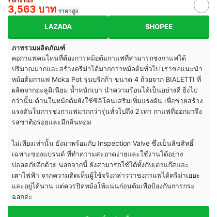
ราคาอ้างอิง
3,563 บาท
ราคาสูง
LAZADA
SHOPEE
ภาพรวมผลิตภัณฑ์
คอกาแฟคนไหนที่ต้องการหม้อต้มกาแฟที่สามารถชงกาแฟได้
ปริมาณมากและสร้างครีม่าได้มากกว่าหม้อต้มทั่วไป เราขอแนะนำ
หม้อต้มกาแฟ Moka Pot รุ่นบริกก้า ขนาด 4 ถ้วยจาก BIALETTI ที่
ผลิตจากอะลูมิเนียม น้ำหนักเบา นำความร้อนได้เป็นอย่างดี ยิ่งไป
กว่านั้น ด้านในหม้อต้มยังใช้ซิลิโคนเสริมเพิ่มแรงดัน เพื่อช่วยสร้าง
แรงดันในการชงกาแฟมากกว่ารุ่นทั่วไปถึง 2 เท่า กาแฟที่ออกมาจึง
รสชาติอร่อยและมีกลิ่นหอม
ไม่เพียงเท่านั้น ยังมาพร้อมกับ Inspection Valve ซึ่งเป็นลิขสิทธิ์
เฉพาะของแบรนด์ ที่ทำความสะอาดง่ายและใช้งานได้อย่าง
ปลอดภัยอีกด้วย นอกจากนี้ ยังสามารถใช้ได้ทั้งกับเตาแก๊สและ
เตาไฟฟ้า จากความคิดเห็นผู้ใช้จริงกล่าวว่าชงกาแฟได้ครีม่าเยอะ
และอยู่ได้นาน แต่ควรปิดหม้อให้แน่นก่อนต้มเพื่อป้องกันการกระ
ฉอกค่ะ