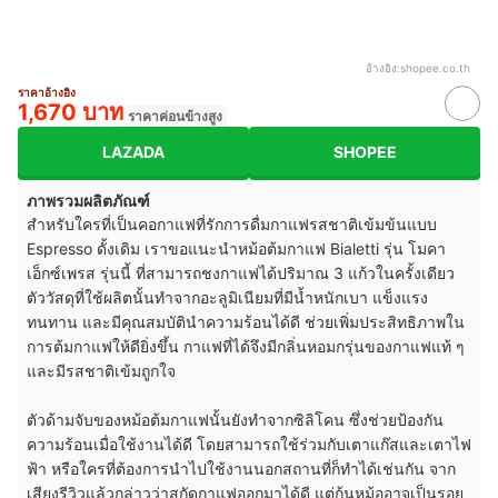
อ้างอิง:
shopee.co.th
ราคาอ้างอิง
1,670 บาท
ราคาค่อนข้างสูง
LAZADA
SHOPEE
ภาพรวมผลิตภัณฑ์
สำหรับใครที่เป็นคอกาแฟที่รักการดื่มกาแฟรสชาติเข้มข้นแบบ
Espresso ดั้งเดิม เราขอแนะนำหม้อต้มกาแฟ Bialetti รุ่น โมคา
เอ็กซ์เพรส รุ่นนี้ ที่สามารถชงกาแฟได้ปริมาณ 3 แก้วในครั้งเดียว
ตัววัสดุที่ใช้ผลิตนั้นทำจากอะลูมิเนียมที่มีน้ำหนักเบา แข็งแรง
ทนทาน และมีคุณสมบัตินำความร้อนได้ดี ช่วยเพิ่มประสิทธิภาพใน
การต้มกาแฟให้ดียิ่งขึ้น กาแฟที่ได้จึงมีกลิ่นหอมกรุ่นของกาแฟแท้ ๆ
และมีรสชาติเข้มถูกใจ
ตัวด้ามจับของหม้อต้มกาแฟนั้นยังทำจากซิลิโคน ซึ่งช่วยป้องกัน
ความร้อนเมื่อใช้งานได้ดี โดยสามารถใช้ร่วมกับเตาแก๊สและเตาไฟ
ฟ้า หรือใครที่ต้องการนำไปใช้งานนอกสถานที่ก็ทำได้เช่นกัน จาก
เสียงรีวิวแล้วกล่าวว่าสกัดกาแฟออกมาได้ดี แต่ก้นหม้ออาจเป็นรอย