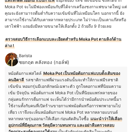
และสกัดตัวออกมาเป็นกาแฟ
Espresso รสชาติเข้มข้น ซึ่งที่ได้จาก
Moka Pot จะไม่มีฟองเหมือนกับที่ได้จากเครื่องชงกาแฟขนาดใหญ่ แต่
คุณจะยังสามารถดื่มด่ำกับความเข้มข้นที่ไม่เหมือนใคร นอกจากนี้ ยัง
สามารถใช้งานได้กับเตาหลากหลายประเภท ไม่ว่าจะเป็นเตาแก๊สหรือ
เตาไฟฟ้า แถมยังมีหลายขนาดให้เลือกตั้ง 2 ถ้วยถึง 9 ถ้วยเลย
ตรวจสอบวิธีการเลือกแบบละเอียดสำหรับ Moka Pot ตามลิงก์ด้าน
ล่าง !
Barista
ชยกฤต คลังทอง (กอล์ฟ)
หม้อต้มกาแฟสไตล์
Moka Pot เป็นหม้อต้มกาแฟแบบดั้งเดิมของ
คนอิตาลี
รสชาติกาแฟที่ผ่านแรงดันนั้นจะทำให้กาแฟมีรสชาติ
เข้มข้น หอมกรุ่นมีเอกลักษณ์เฉพาะตัว ถูกใจคอกาแฟที่นิยมความ
เข้ม ปัจจุบัน หม้อต้มกาแฟ Moka Pot เป็นที่นิยมแพร่หลายของ
กลุ่มคนรักการดื่มกาแฟ จะเห็นได้ว่ามีการนำหม้อต้มประเภทนี้มา
ใช้งานทั้งกับคนที่เปิดร้านขายกาแฟหม้อต้มหรือการพกพายามไป
เที่ยว เราจึงจะเห็นหม้อต้มกาแฟ Moka Pot หลากหลายแบรนด์
หลากหลายรุ่นออกมาให้เลือก ก่อนตัดสินใจซื้อ
แนะนำว่าให้เลือก
อุปกรณ์ที่มีคุณภาพ วัสดุมีความทนทาน และอย่าลืมตรวจสอบ
วัตถุประสงค์ของการใช้งาน
เป็นสำคัญก่อนตัดสินใจนะครับ