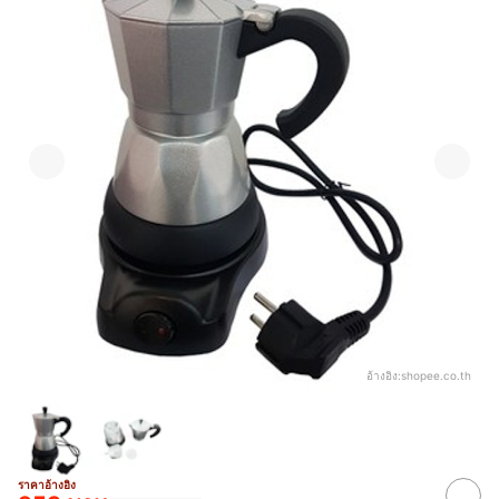
อ้างอิง:
shopee.co.th
ราคาอ้างอิง