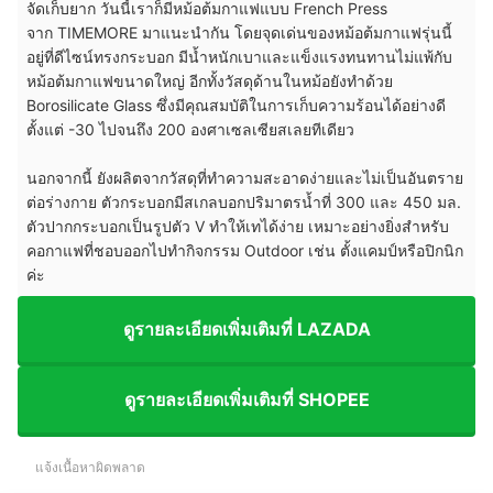
จัดเก็บยาก วันนี้เราก็มีหม้อต้มกาแฟแบบ French Press
จาก TIMEMORE มาแนะนำกัน โดยจุดเด่นของหม้อต้มกาแฟรุ่นนี้
อยู่ที่ดีไซน์ทรงกระบอก มีน้ำหนักเบาและแข็งแรงทนทานไม่แพ้กับ
หม้อต้มกาแฟขนาดใหญ่ อีกทั้ง
วัสดุด้านในหม้อยังทำด้วย
Borosilicate Glass ซึ่ง
มีคุณสมบัติในการเก็บความร้อนได้อย่างดี
ตั้งแต่ -30 ไปจนถึง 200 องศาเซลเซียสเลยทีเดียว
นอกจากนี้ ยังผลิตจากวัสดุที่ทำความสะอาดง่ายและไม่เป็นอันตราย
ต่อร่างกาย ตัวกระบอกมีสเกลบอกปริมาตรน้ำที่ 300 และ 450 มล.
ตัวปากกระบอกเป็นรูปตัว V ทำให้เทได้ง่าย เหมาะอย่างยิ่งสำหรับ
คอกาแฟที่ชอบออกไปทำกิจกรรม Outdoor เช่น ตั้งแคมป์หรือปิกนิก
ค่ะ
ดูรายละเอียดเพิ่มเติมที่ LAZADA
ดูรายละเอียดเพิ่มเติมที่ SHOPEE
แจ้งเนื้อหาผิดพลาด