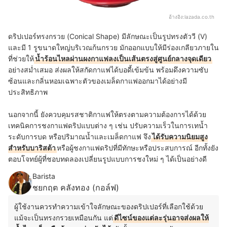
อ้างอิง:
lazada.co.th
ดริปเปอร์ทรงกรวย (Conical Shape) มีลักษณะเป็นรูปทรงตัววี (V)
และมี 1 รูขนาดใหญ่บริเวณก้นกรวย มักออกแบบให้มีร่องเกลียวภายใน
ที่ช่วยให้
น้ำร้อนไหลผ่านผงกาแฟลงเป็นเส้นตรงสู่ศูนย์กลางจุดเดียว
อย่างสม่ำเสมอ ส่งผลให้
สกัดกาแฟได้บอดี้เข้มข้น
พร้อมดึงความซับ
ซ้อนและกลิ่นหอมเฉพาะตัวของเมล็ดกาแฟออกมาได้อย่างมี
ประสิทธิภาพ
นอกจากนี้ ยังควบคุมรสชาติกาแฟให้ตรงตามความต้องการได้ด้วย
เทคนิคการชงกาแฟดริปแบบต่าง ๆ เช่น ปรับความเร็วในการเทน้ำ
ระดับการบด หรือปริมาณน้ำและเมล็ดกาแฟ จึง
ได้รับความนิยมสูง
สำหรับบาริสต้า
หรือผู้ชงกาแฟดริปที่มีทักษะหรือประสบการณ์ อีกทั้งยัง
ตอบโจทย์ผู้ที่ชอบทดลองเปลี่ยนรูปแบบการชงใหม่ ๆ ได้เป็นอย่างดี
Barista
ชยกฤต คลังทอง (กอล์ฟ)
ผู้ใช้งานควรทำความเข้าใจลักษณะของดริปเปอร์ที่เลือกใช้ด้วย
แม้จะเป็นทรงกรวยเหมือนกัน แต่
ดีไซน์ของแต่ละรุ่นอาจส่งผลให้