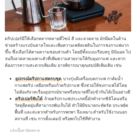
ดริปเปอร์มีให้เลือกหลากหลายดีไซน์ สี และลวดลาย มักมีผลในด้าน
ช่วยสร้างแรงบันดาลใจและเพิ่มความเพลิดเพลินในการชงกาแฟมาก
ขึ้น ซึ่งเลือกได้ตามความชอบส่วนตัว โดยมีทั้งแบบเรียบหรู มินิมอล ไป
จนถึงลวดลายเฉพาะตัวที่เพิ่มความสวยงามให้กับมุมกาแฟ และหาก
ต้องการความสะดวกเพิ่มเติม อาจพิจารณาคุณสมบัติเพิ่มเติม เช่น
อุปกรณ์ดริปกาแฟครบชุด
บางรุ่นมีเครื่องบดกาแฟ กาต้มน้ำ
กาแฟดริป เหยือกหรือแก้วดริปกาแฟ ซึ่งช่วยให้ชงกาแฟได้โดย
ไม่ต้องกังวลเรื่องอุปกรณ์ขาดหรือขนาดที่ไม่เข้ากันได้เป็นอย่างดี
ดริปเปอร์พับได้
ถ้วยดริปกาแฟประเภทนี้มักทำจากซิลิโคนหรือ
วัสดุยืดหยุ่นที่สามารถพับเก็บได้ ทำให้มีขนาดกะทัดรัด ประหยัด
พื้นที่ และสะดวกสำหรับการพกพา จึงเหมาะสำหรับใช้งานนอก
สถานที่ เช่น การตั้งแคมป์ หรือพกไปใช้ที่ทำงาน
แจ้งเนื้อหาผิดพลาด