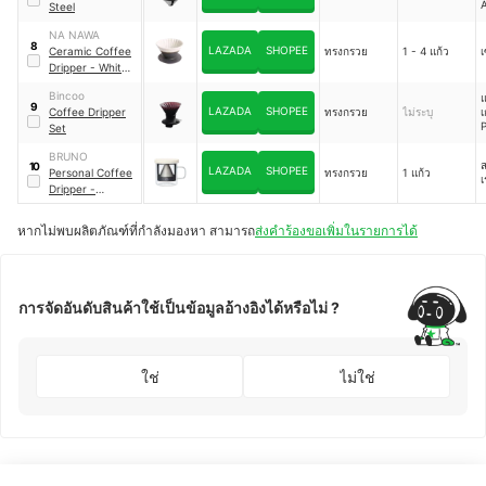
Steel
NA NAWA
8
LAZADA
SHOPEE
Ceramic Coffee
ทรงกรวย
1 - 4 แก้ว
เ
Dripper - White
Pirates
Bincoo
แ
9
LAZADA
SHOPEE
Coffee Dripper
ทรงกรวย
ไม่ระบุ
เ
Set
BRUNO
10
LAZADA
SHOPEE
Personal Coffee
ทรงกรวย
1 แก้ว
เ
Dripper -
BHK244
หากไม่พบผลิตภัณฑ์ที่กำลังมองหา สามารถ
ส่งคำร้องขอเพิ่มในรายการได้
การจัดอันดับสินค้าใช้เป็นข้อมูลอ้างอิงได้หรือไม่ ?
ใช่
ไม่ใช่