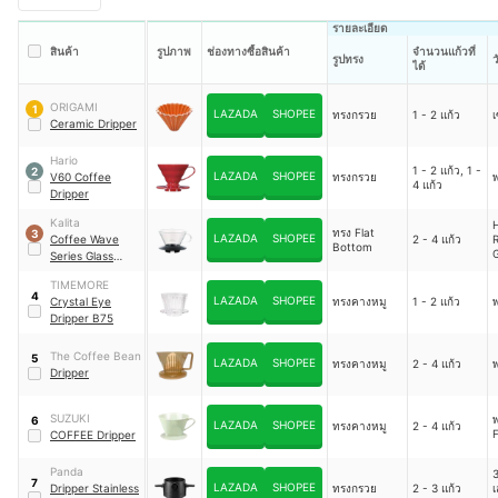
รายละเอียด
สินค้า
รูปภาพ
ช่องทางซื้อสินค้า
จำนวนแก้วที่
รูปทรง
ว
ได้
ORIGAMI
1
LAZADA
SHOPEE
ทรงกรวย
1 - 2 แก้ว
เ
Ceramic Dripper
Hario
1 - 2 แก้ว, 1 -
2
LAZADA
SHOPEE
V60 Coffee
ทรงกรวย
4 แก้ว
Dripper
Kalita
ทรง Flat
3
LAZADA
SHOPEE
Coffee Wave
2 - 4 แก้ว
R
Bottom
Series Glass
Dripper 185
โ
TIMEMORE
4
LAZADA
SHOPEE
Crystal Eye
ทรงคางหมู
1 - 2 แก้ว
Dripper B75
The Coffee Bean
5
LAZADA
SHOPEE
ทรงคางหมู
2 - 4 แก้ว
Dripper
SUZUKI
6
LAZADA
SHOPEE
ทรงคางหมู
2 - 4 แก้ว
COFFEE Dripper
Panda
7
LAZADA
SHOPEE
Dripper Stainless
ทรงกรวย
2 - 3 แก้ว
เ