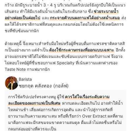
กว้าง มักมีรูระบายน้ำ 3 - 4 รู บริเวณก้นดริปเปอร์ยังถูกบีบให้เป็นแนว
เส้นตรง ทำให้มีแรงดันน้ำแรงดันในระดับกลาง ซึ่ง
ช่วยระบายน้ำ
อย่างค่อยเป็นค่อยไป
และ
กระจายตัวบนผงกาแฟได้อย่างสม่ำเสมอ
ส่ง
ผลให้ได้รสชาติกาแฟที่สมดุลและกลมกล่อมโดยไม่ต้องใช้เทคนิคการ
ชงที่ซับซ้อนมากนัก
ด้วยเหตุนี้ จึงเหมาะสำหรับมือใหม่หรือผู้ที่ชอบดื่มกาแฟรสชาติคลาสสิ
กเป็นอย่างมาก แต่จำเป็น
ต้องใช้กระดาษกรองที่ออกแบบเฉพาะ
อีกทั้ง
อาจแยกรสชาติได้ไม่ชัดเจนและซับซ้อนแบบกรวยดริปกาแฟ จึงอาจ
ไม่ตอบโจทย์ผู้ที่ชื่นชอบกาแฟ Specialty ที่เน้นความแตกต่างของ
Taste Note กาแฟมากนัก
Barista
ชยกฤต คลังทอง (กอล์ฟ)
การใช้ดริปเปอร์ทรงคางหมู ผู้ใช้
ควรใส่ใจเรื่องระดับความ
ละเอียดของผงกาแฟเป็นพิเศษ
หากบดละเอียดเกินไป อาจทำให้น้ำ
ไหลผ่านช้า เสี่ยงต่อการเกิดการอุดตัน และนำไปสู่การสกัดที่
ยาวนานเกินความเหมาะสม หรือที่เรียกว่า Over Extract ผลที่ตาม
มาคือกาแฟจะมีรสขมจนขาดความสมดุล ดื่มแล้วไม่สดชื่นหรือไม่
กลมกล่อมอย่างที่ควรจะเป็น