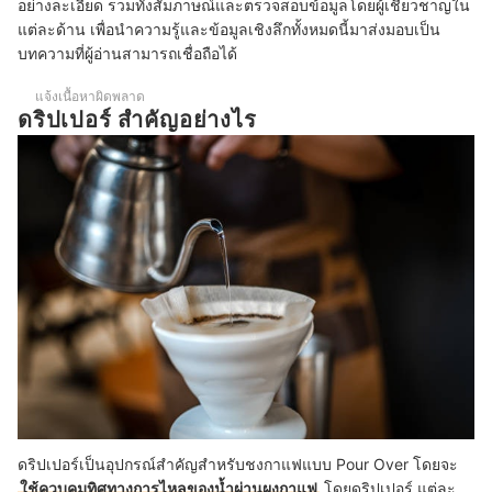
อย่างละเอียด รวมทั้งสัมภาษณ์และตรวจสอบข้อมูลโดยผู้เชี่ยวชาญใน
แต่ละด้าน เพื่อนำความรู้และข้อมูลเชิงลึกทั้งหมดนี้มาส่งมอบเป็น
ใช้ดริปเปอร์ดริปเย็น (Cold Drip) ได้ไหม
บทความที่ผู้อ่านสามารถเชื่อถือได้
แจ้งเนื้อหาผิดพลาด
ดริปเปอร์ สำคัญอย่างไร
ดริปเปอร์เป็นอุปกรณ์สำคัญสำหรับชงกาแฟแบบ Pour Over โดยจะ
ใช้ควบคุมทิศทางการไหลของน้ำผ่านผงกาแฟ
โดยดริปเปอร์ แต่ละ