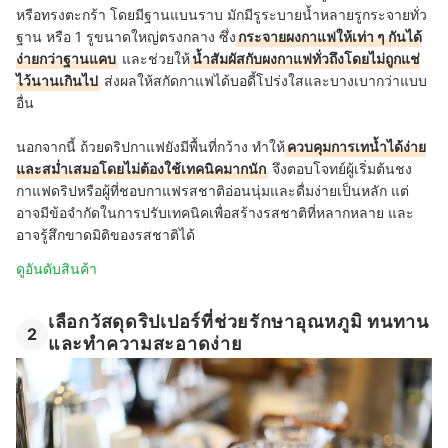
หรือทรงตะกร้า โดยมีฐานแบนราบ มักมีรูระบายน้ำหลายรูกระจายทั่ว
ฐาน หรือ 1 รูขนาดใหญ่ตรงกลาง ซึ่ง
กระจายผงกาแฟให้เท่า ๆ กันได้
ง่ายกว่าฐานแคบ
และช่วยให้
น้ำสัมผัสกับผงกาแฟทั่วถึงโดยไม่ถูกแช่
ไว้นานเกินไป
ส่งผลให้สกัดกาแฟได้บอดี้โปร่งใสและบางเบากว่าแบบ
อื่น
นอกจากนี้ ถ้วยดริปกาแฟยังมีพื้นที่กว้าง ทำให้
ควบคุมการเทน้ำได้ง่าย
และสม่ำเสมอโดยไม่ต้องใช้เทคนิคมากนัก
จึงตอบโจทย์ผู้เริ่มต้นชง
กาแฟดริปหรือผู้ที่ชอบกาแฟรสชาติอ่อนนุ่มและดื่มง่ายเป็นหลัก แต่
อาจมีข้อจำกัดในการปรับเทคนิคเพื่อสร้างรสชาติที่หลากหลาย และ
อาจรู้สึกขาดมิติของรสชาติได้
ดูอันดับสินค้า
เลือกวัสดุดริปเปอร์ที่ช่วยรักษาอุณหภูมิ ทนทาน
2
และทำความสะอาดง่าย