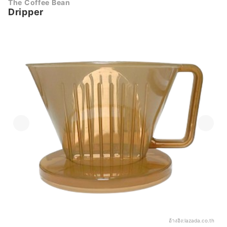
The Coffee Bean
Dripper
อ้างอิง:
lazada.co.th