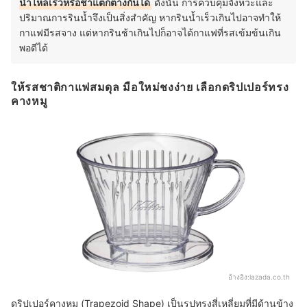
น้ำไหลเร็วหรือช้าแตกต่างกันได้
ดังนั้น การควบคุมจังหวะและ
ปริมาณการรินน้ำจึงเป็นสิ่งสำคัญ หากรินน้ำเร็วเกินไปอาจทำให้
กาแฟมีรสจาง แต่หากรินช้าเกินไปก็อาจได้กาแฟที่รสเข้มข้นเกิน
พอดีได้
ให้รสชาติกาแฟสมดุล มือใหม่ชงง่าย เลือกดริปเปอร์ทรง
คางหมู
อ้างอิง:
lazada.co.th
ดริปเปอร์คางหมู (Trapezoid Shape) เป็นรูปทรงสี่เหลี่ยมที่มีด้านข้าง