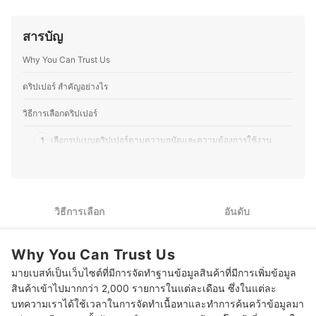
ว่ากาแฟที่ดีไม่ใช่แค่รสชาติที่กลมกล่อม แต่ต้องมอบความสุข
ศาสตร์ของอาหารและเครื่องดื่ม รวมถึงการสร้างประสบการณ์
และประสบการณ์ที่น่าจดจำในทุกแก้วที่เสิร์ฟด้วยใจ
ที่น่าประทับใจให้ลูกค้า ตั้งแต่การพัฒนาเมนูตามฤดูกาล กา
ประวัติของ ชยกฤต คลังทอง (กอล์ฟ)
สารบัญ
รอบเบเกอรี่สดใหม่ ไปจนถึงการจับคู่เครื่องดื่มกับขนมให้อร่อย
ลงตัว โดยนอกจากบริหารร้าน คุณพีทยังติดตามเทรนด์อาหาร
Why You Can Trust Us
ทดลองวัตถุดิบใหม่ ๆ และแบ่งปันความรู้ผ่านบทความด้าน
อาหาร เบเกอรี่ และการพัฒนาเมนูต่าง ๆ เพื่อให้ผู้ที่สนใจ
สามารถนำไปต่อยอดได้อีกด้วย
ดริปเปอร์ สำคัญอย่างไร
ประวัติของ ธนกร พรวรรณพงศา (พีท)
วิธีการเลือกดริปเปอร์
1
เลือกรูปแบบดริปเปอร์ตามความถนัดและความต้องการใช้งาน
เลือกวัสดุดริปเปอร์ที่ช่วยรักษาอุณหภูมิ ทนทาน และทำความสะอาด
2
ง่าย
เลือกขนาดดริปเปอร์ให้เหมาะกับปริมาณกาแฟและความจุแก้วดริ
3
วิธีการเลือก
อันดับ
ปกาแฟ
เลือกดริปเปอร์จากดีไซน์สีและลวดลายและพิจารณาคุณสมบัติเพิ่ม
4
Why You Can Trust Us
เติมได้
มายเบสท์เป็นเว็บไซต์ที่มีการจัดทำฐานข้อมูลสินค้าที่มีการเพิ่มข้อมูล
10 ดริปเปอร์ แบบไหนดี รวม Dripper ที่ดริปกาแฟ
สินค้าเข้าไปมากกว่า 2,000 รายการในแต่ละเดือน ซึ่งในแต่ละ
บทความเราได้ใช้เวลาในการจัดทำเนื้อหาและทำการค้นคว้าข้อมูลมา
สูตรดริปกาแฟ 10 กรัม ควรใช้อัตราส่วนเท่าไรดี