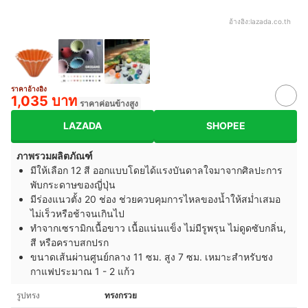
อ้างอิง:
lazada.co.th
ราคาอ้างอิง
1,035 บาท
ราคาค่อนข้างสูง
LAZADA
SHOPEE
ภาพรวมผลิตภัณฑ์
มีให้เลือก 12 สี ออกแบบโดยได้แรงบันดาลใจมาจากศิลปะการ
พับกระดาษของญี่ปุ่น
มีร่องแนวตั้ง 20 ช่อง ช่วยควบคุมการไหลของน้ำให้สม่ำเสมอ
ไม่เร็วหรือช้าจนเกินไป
ทำจากเซรามิกเนื้อขาว เนื้อแน่นแข็ง ไม่มีรูพรุน ไม่ดูดซับกลิ่น,
สี หรือคราบสกปรก
ขนาดเส้นผ่านศูนย์กลาง 11 ซม. สูง 7 ซม. เหมาะสำหรับชง
กาแฟประมาณ 1 - 2 แก้ว
รูปทรง
ทรงกรวย