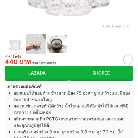
อ้างอิง:
lazada.co.th
ราคาอ้างอิง
440 บาท
ราคาปานกลาง
LAZADA
SHOPEE
ภาพรวมผลิตภัณฑ์
ออกแบบให้ขอบด้านข้างลาดเอียง 75 องศา ฐานกว้างและมีช่อง
ระบายน้ำขนาดใหญ่
ผงกาแฟกระจายตัวได้กว้าง น้ำไหลผ่านทั่วถึง ทำให้ได้กาแฟที่มี
รสสว่าง บอดี้ไม่หนัก
ผลิตจากพลาสติก PCTG เกรดอาหาร ทนทานต่อแรงกระแทก
และอุณหภูมิสูงได้ดี
ปากดริปเปอร์กว้าง 9 ซม. ฐานกว้าง 9.8 ซม. สูง 7.2 ซม. ใส่