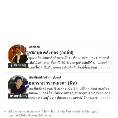
Barista
ชยกฤต คลังทอง (กอล์ฟ)
คุณกอล์ฟเป็นบาริสต้าและเจ้าของร้านกาแฟ Stay Coffee ที่
เปิดให้บริการมาตั้งแต่ปี 2018 จากจุดเริ่มต้นที่ทำงานประจำ
ผู้เชี่ยวชาญ
และเริ่มรู้สึกอิ่มตัว คุณกอล์ฟจึงตัดสินใจเปลี่ยนเส้นทางชีวิต
…อ่านต่อ
ด้วยการหันมาเรียนรู้และทำความเข้าใจเรื่องกาแฟอย่าง
จริงจัง ทั้งการลองผิดลองถูก ศึกษาค้นคว้า และลงมือทำด้วย
นักเขียนประจำ mybest
ตัวเองเป็นเวลาหลายปี จนเปิดร้านกาแฟของตัวเองได้สำเร็จ
ธนกร พรวรรณพงศา (พีท)
โดย Stay Coffee มีจุดเด่นในการคัดสรรเมล็ดกาแฟคุณภาพ
คุณพีทเป็นเจ้าของ Blackkat Café ร้านที่โดดเด่นด้านเครื่อง
จากหลากหลายแหล่ง ทั้งกาแฟไทย กาแฟต่างประเทศ และ
ดื่มและเบเกอรี่ โดยให้ความสำคัญกับวัตถุดิบคุณภาพและการ
บรรณาธิการ
กาแฟเกรดพิเศษ หมุนเวียนให้เลือกตลอดในราคาที่เข้าถึงได้
สร้างสรรค์เมนูใหม่ ๆ ที่ผสมผสานรสชาติได้อย่างลงตัว ด้วย
…อ่านต่อ
ง่าย นอกจากนี้ คุณกอล์ฟยังชื่นชอบการเปิดประสบการณ์ใหม่
ความหลงใหลในอาหาร เบเกอรี่ และเครื่องดื่ม ทำให้คุณพีท
ๆ ด้วยการไปเยือนร้านกาแฟต่าง ๆ เพื่อชิม เรียนรู้ และนำ
ใส่ใจตั้งแต่การเลือกวัตถุดิบ กระบวนการทำ ไปจนถึงการ
แนวคิดดี ๆ มาปรับใช้ในการพัฒนาร้านตัวเอง รวมถึงมีโอกาส
ผู้เชี่ยวชาญตรวจสอบเฉพาะ "วิธีการเลือก" เท่านั้น สินค้าและบริการที่ปรากฏอยู่ใน
ตกแต่งเมนูให้มีเอกลักษณ์ และพื้นฐานด้านการท่องเที่ยวและ
แลกเปลี่ยนความรู้กับผู้คนในวงการกาแฟอยู่เสมอ เพราะเชื่อ
บทความไม่ได้ถูกเลือกโดยผู้เชี่ยวชาญ
การโรงแรมจากมหาวิทยาลัยเนชั่น ยังส่งเสริมให้คุณพีทเข้าใจ