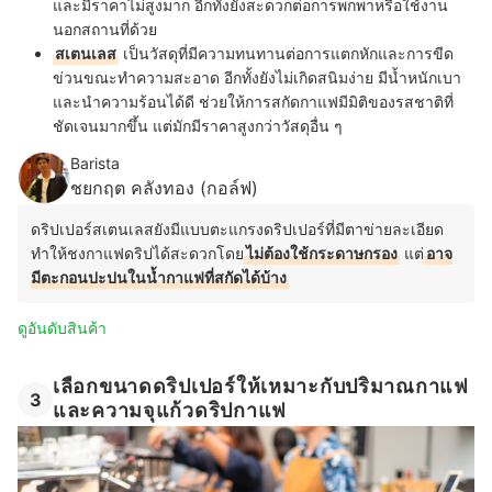
และมีราคาไม่สูงมาก อีกทั้งยังสะดวกต่อการพกพาหรือใช้งาน
นอกสถานที่ด้วย
สเตนเลส
เป็นวัสดุที่มีความทนทานต่อการแตกหักและการขีด
ข่วนขณะทำความสะอาด อีกทั้งยังไม่เกิดสนิมง่าย มีน้ำหนักเบา
และนำความร้อนได้ดี ช่วยให้การสกัดกาแฟมีมิติของรสชาติที่
ชัดเจนมากขึ้น แต่มักมีราคาสูงกว่าวัสดุอื่น ๆ
Barista
ชยกฤต คลังทอง (กอล์ฟ)
ดริปเปอร์สเตนเลสยังมีแบบตะแกรงดริปเปอร์ที่มีตาข่ายละเอียด
ทำให้ชงกาแฟดริปได้สะดวกโดย
ไม่ต้องใช้กระดาษกรอง
แต่
อาจ
มีตะกอนปะปนในน้ำกาแฟที่สกัดได้บ้าง
ดูอันดับสินค้า
เลือกขนาดดริปเปอร์ให้เหมาะกับปริมาณกาแฟ
3
และความจุแก้วดริปกาแฟ