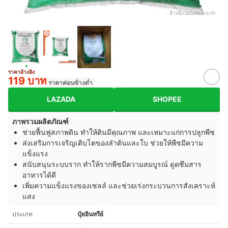
อ้างอิง:
lazada.co.th
ราคาอ้างอิง
119 บาท
ราคาค่อนข้างต่ำ
LAZADA
SHOPEE
ภาพรวมผลิตภัณฑ์
ช่วยฟื้นฟูสภาพดิน ทำให้ดินมีคุณภาพ และเหมาะแก่การปลูกพืช
ส่งเสริมการเจริญเติบโตของลำต้นและใบ ช่วยให้พืชมีความ
แข็งแรง
สนับสนุนระบบราก ทำให้รากพืชมีความสมบูรณ์ ดูดซึมสาร
อาหารได้ดี
เพิ่มความแข็งแรงของเซลล์ และช่วยเร่งกระบวนการสังเคราะห์
แสง
ประเภท
ปุ๋ยอินทรีย์