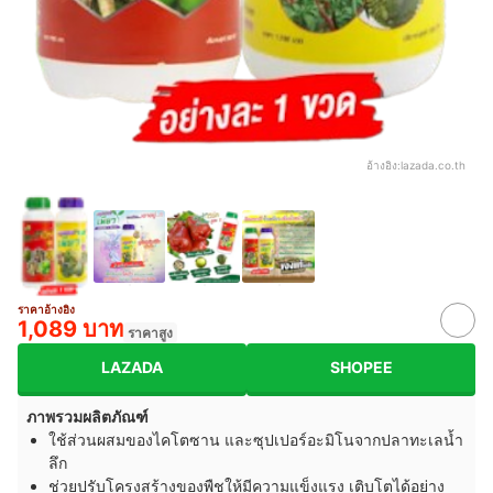
อ้างอิง:
lazada.co.th
ราคาอ้างอิง
1,089 บาท
ราคาสูง
LAZADA
SHOPEE
ภาพรวมผลิตภัณฑ์
ใช้ส่วนผสมของไคโตซาน และซุปเปอร์อะมิโนจากปลาทะเลน้ำ
ลึก
ช่วยปรับโครงสร้างของพืชให้มีความแข็งแรง เติบโตได้อย่าง