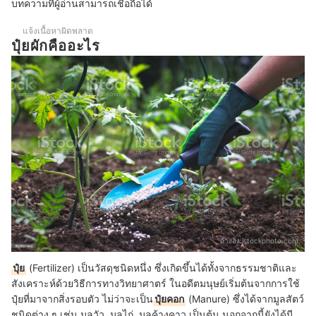
บทความที่ผู้อ่านสามารถเชื่อถือได้
แจ้งเนื้อหาผิดพลาด
ปุ๋ยผักคืออะไร
อ้างอิง:
istockphoto.com
ปุ๋ย
(Fertilizer) เป็นวัสดุชนิดหนึ่ง ซึ่งเกิดขึ้นได้ทั้งจากธรรมชาติและ
สังเคราะห์ด้วยวิธีการทางวิทยาศาตร์ ในอดีตมนุษย์เริ่มต้นจากการใช้
ปุ๋ยที่มาจากสิ่งรอบตัว ไม่ว่าจะเป็น
ปุ๋ยคอก
(Manure) ซึ่งได้จากมูลสัตว์
ชนิดต่าง ๆ เช่น มูลวัว, มูลไก่, มูลค้างคาว เป็นต้น นอกจากนี้ยังได้มี