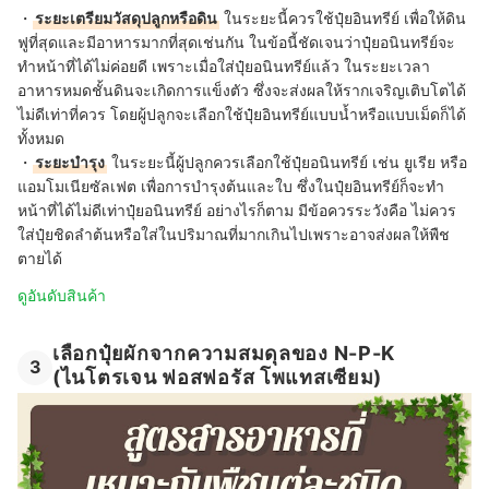
・
ระยะเตรียมวัสดุปลูกหรือดิน
ในระยะนี้ควรใช้ปุ๋ยอินทรีย์ เพื่อให้ดิน
ฟูที่สุดและมีอาหารมากที่สุดเช่นกัน ในข้อนี้ชัดเจนว่าปุ๋ยอนินทรีย์จะ
ทำหน้าที่ได้ไม่ค่อยดี เพราะเมื่อใส่ปุ๋ยอนินทรีย์แล้ว ในระยะเวลา
อาหารหมดชั้นดินจะเกิดการแข็งตัว ซึ่งจะส่งผลให้รากเจริญเติบโตได้
ไม่ดีเท่าที่ควร โดยผู้ปลูกจะเลือกใช้ปุ๋ยอินทรีย์แบบน้ำหรือแบบเม็ดก็ได้
ทั้งหมด
・
ระยะบำรุง
ในระยะนี้ผู้ปลูกควรเลือกใช้ปุ๋ยอนินทรีย์ เช่น ยูเรีย หรือ
แอมโมเนียซัลเฟต เพื่อการบำรุงต้นและใบ ซึ่งในปุ๋ยอินทรีย์ก็จะทำ
หน้าที่ได้ไม่ดีเท่าปุ๋ยอนินทรีย์ อย่างไรก็ตาม มีข้อควรระวังคือ ไม่ควร
ใส่ปุ๋ยชิดลำต้นหรือใส่ในปริมาณที่มากเกินไปเพราะอาจส่งผลให้พืช
ตายได้
ดูอันดับสินค้า
เลือกปุ๋ยผักจากความสมดุลของ N-P-K
3
(ไนโตรเจน ฟอสฟอรัส โพแทสเซียม)