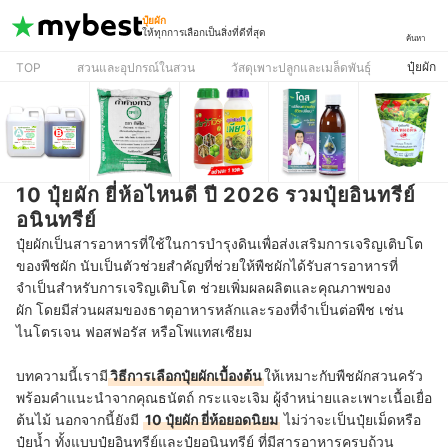
ปุ๋ยผัก
ให้ทุกการเลือกเป็นสิ่งที่ดีที่สุด
ค้นหา
ปุ๋ยผัก
TOP
สวนและอุปกรณ์ในสวน
วัสดุเพาะปลูกและเมล็ดพันธุ์
10 ปุ๋ยผัก ยี่ห้อไหนดี ปี 2026 รวมปุ๋ยอินทรีย์
อนินทรีย์
ปุ๋ยผักเป็นสารอาหารที่ใช้ในการบำรุงดินเพื่อส่งเสริมการเจริญเติบโต
ของพืชผัก นับเป็นตัวช่วยสำคัญที่ช่วยให้พืชผักได้รับสารอาหารที่
จำเป็นสำหรับการเจริญเติบโต ช่วยเพิ่มผลผลิตและคุณภาพของ
ผัก โดยมีส่วนผสมของธาตุอาหารหลักและรองที่จำเป็นต่อพืช เช่น
ไนโตรเจน ฟอสฟอรัส หรือโพแทสเซียม
บทความนี้เรามี
วิธีการเลือกปุ๋ยผักเบื้องต้น
ให้เหมาะกับพืชผักสวนครัว
พร้อมคำแนะนำจากคุณธนัตถ์ กระแจะเจิม ผู้จำหน่ายและเพาะเนื้อเยื่อ
ต้นไม้ นอกจากนี้ยังมี
10 ปุ๋ยผัก ยี่ห้อยอดนิยม
ไม่ว่าจะเป็นปุ๋ยเม็ดหรือ
ปุ๋ยน้ำ ทั้งแบบปุ๋ยอินทรีย์และปุ๋ยอนินทรีย์ ที่มีสารอาหารครบถ้วน