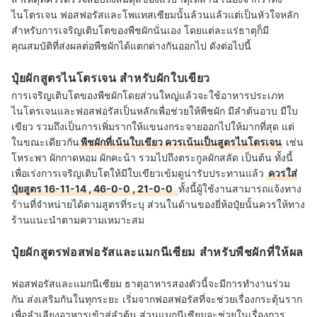
ไนโตรเจน ฟอสฟอรัสและโพแทสเซียมนั้นล้วนแล้วแต่เป็นหัวใจหลัก
สำหรับการเจริญเติบโตของพืชผักนั่นเอง โดยแต่ละแร่ธาตุก็มี
คุณสมบัติที่ส่งผลต่อพืชผักได้แตกต่างกันออกไป ดังต่อไปนี้
ปุ๋ยผักสูตรไนโตรเจน สำหรับผักใบเขียว
การเจริญเติบโตของพืชผักโดยส่วนใหญ่แล้วจะใช้อาหารประเภท
ไนโตรเจนและฟอสฟอรัสเป็นหลักเพื่อช่วยให้พืชผัก มีลำต้นอวบ มีใบ
เขียว รวมถึงเป็นการเพิ่มรากให้แขนงกระจายออกไปให้มากที่สุด แต่
ในขณะเดียวกัน
พืชผักที่เน้นใบเขียว ควรเน้นเป็นสูตรไนโตรเจน
เช่น
โหระพา ผักกาดหอม ผักคะน้า รวมไปถึงตระกูลผักสลัด เป็นต้น ทั้งนี้
เพื่อเร่งการเจริญเติบโตให้มีใบเขียวเข้มดูน่ารับประทานแล้ว
ควรใส่
ปุ๋ยสูตร 16-11-14 , 46-0-0 , 21-0-0
ทั้งนี้ผู้ใช้งานสามารถแจ้งทาง
ร้านที่จำหน่ายได้ตามสูตรที่ระบุ ส่วนในด้านของยี่ห้อปุ๋ยนั้นควรให้ทาง
ร้านแนะนำตามความเหมาะสม
ปุ๋ยผักสูตรฟอสฟอรัสและแมกนีเซียม สำหรับพืชผักที่ให้ผล
ฟอสฟอรัสและแมกนีเซียม ธาตุอาหารสองตัวนี้จะมีการทำงานร่วม
กัน ส่งเสริมกันในทุกระยะ เริ่มจากฟอสฟอรัสที่จะช่วยเรื่องกระตุ้นราก
เพื่อลำเลียงอาหารเข้าสู่ลำต้น ส่วนแมกนีเซียมจะช่วยในเรื่องการ