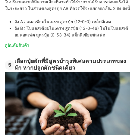
ในปริมาณมากก็มีความเสี่ยงที่อาจทำให้ร่างกายได้รับสารก่อมะเร็งได้
ในระยะยาว ในส่วนของสูตรปุ๋ย AB ที่ควรใช้จะแยกออกเป็น 2 ถัง ดังนี้
ถัง A :
แคลเซียมไนเตรท สูตรปุ๋ย (12-0-0) เหล็กคีเลต
ถัง B :
โปแตสเซียมไนเตรท สูตรปุ๋ย (13-0-46) โมโนโปแตสเซี
ยมฟอสเฟต สูตรปุ๋ย (0-53-34) แม็กนีเซียมซัลเฟต
ดูอันดับสินค้า
เลือกปุ๋ยผักที่มีสูตรบำรุงพิเศษตามประเภทของ
5
ผัก หากปลูกผักชนิดเดียว