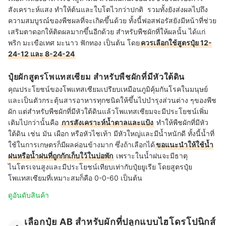
สังเคราะห์แสง ทำให้ต้นและใบโตไวกว่าปกติ รวมทั้งยังส่งผลไปถึง
ความสมบูรณ์ของพืชผลที่จะเกิดขึ้นด้วย ทั้งนี้ฟอสฟอรัสยังมีหน้าที่ช่วย
เสริมตาดอกให้ติดผลมากขึ้นอีกด้วย สำหรับพืชผักที่ให้ผลนั้น ได้แก่
พริก มะเขือเทศ มะนาว ฟักทอง เป็นต้น โดย
ควรเลือกใช้สูตรปุ๋ย 12-
24-12 และ 8-24-24
ปุ๋ยผักสูตรโพแทสเซียม สำหรับพืชผักที่มีหัวใต้ดิน
คุณประโยชน์ของโพแทสเซียมเปรียบเหมือนภูมิคุ้มกันโรคในมนุษย์
และเป็นตัวกระตุ้นสารอาหารทุกชนิดให้ขึ้นไปบำรุงส่วนต่าง ๆของพืช
ผัก แต่สำหรับพืชผักที่มีหัวใต้ดินแล้วโพแทสเซียมจะมีประโยชน์เพิ่ม
เติมไปกว่านั้นคือ
การสังเคราะห์น้ำตาลและแป้ง
ทำให้พืชผักที่มีหัว
ใต้ดิน เช่น มัน เผือก หรือหัวไชเท้า มีหัวใหญ่และมีน้ำหนักดี ทั้งนี้น้ำที่
ใช้ในการเกษตรก็มีผลค่อนข้างมาก ซึ่งถ้าเลือกได้
ขอแนะนำให้ใช้น้ำ
ฝนหรือน้ำฝนที่ถูกกักเก็บใว้ในบ่อพัก
เพราะในน้ำฝนจะมีธาตุ
ไนโตรเจนสูงและมีประโยชน์เทียบเท่ากับปุ๋ยยูเรีย โดยสูตรปุ๋ย
โพแทสเซียมที่เหมาะสมก็คือ 0-0-60 เป็นต้น
ดูอันดับสินค้า
เลือกปุ๋ย AB สำหรับผักที่ปลูกแบบไฮโดรโปนิกส์