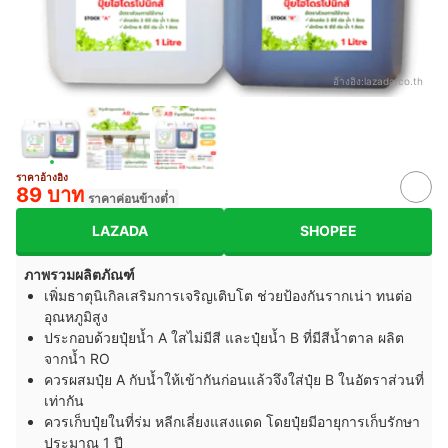
อ้างอิง:
lazada.co.th
ราคาอ้างอิง
89 บาท
ราคาค่อนข้างต่ำ
LAZADA
SHOPEE
ภาพรวมผลิตภัณฑ์
เพิ่มธาตุนิเกิลเสริมการเจริญเติบโต ช่วยป้องกันรากเน่า ทนต่อ
อุณหภูมิสูง
ประกอบด้วยปุ๋ยน้ำ A ใสไม่มีสี และปุ๋ยน้ำ B ที่มีสีน้ำตาล ผลิต
จากน้ำ RO
ควรผสมปุ๋ย A กับน้ำให้เข้ากันก่อนแล้วจึงใส่ปุ๋ย B ในอัตราส่วนที่
เท่ากัน
ควรเก็บปุ๋ยในที่ร่ม หลีกเลี่ยงแสงแดด โดยปุ๋ยมีอายุการเก็บรักษา
ประมาณ 1 ปี