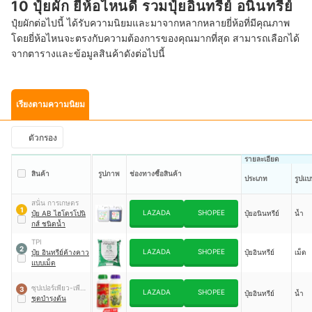
10 ปุ๋ยผัก ยี่ห้อไหนดี รวมปุ๋ยอินทรีย์ อนินทรีย์
ปุ๋ยผักต่อไปนี้ ได้รับความนิยมและมาจากหลากหลายยี่ห้อที่มีคุณภาพ
โดยยี่ห้อไหนจะตรงกับความต้องการของคุณมากที่สุด สามารถเลือกได้
จากตารางและข้อมูลสินค้าดังต่อไปนี้
เรียงตามความนิยม
ตัวกรอง
รายละเอียด
สินค้า
รูปภาพ
ช่องทางซื้อสินค้า
ประเภท
รูปแบ
สนั่น การเกษตร
1
LAZADA
SHOPEE
ปุ๋ย AB ไฮโดรโปนิ
ปุ๋ยอนินทรีย์
น้ำ
กส์ ชนิดน้ำ
TPI
2
LAZADA
SHOPEE
ปุ๋ย อินทรีย์ค้างคาว
ปุ๋ยอินทรีย์
เม็ด
แบบเม็ด
ซุปเปอร์เพียว-เพียว
3
LAZADA
SHOPEE
ปุ๋ยอินทรีย์
น้ำ
เวิร์ค
ชุดบำรุงต้น