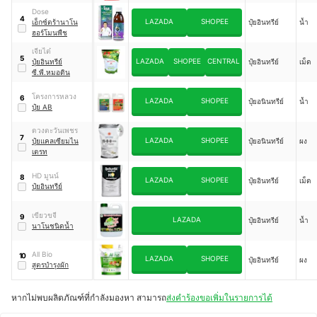
Dose
4
LAZADA
SHOPEE
เอ็กซ์ตร้านาโน
ปุ๋ยอินทรีย์
น้ำ
ฮอร์โมนพืช
เจียไต๋
5
LAZADA
SHOPEE
CENTRAL
ปุ๋ยอินทรีย์
ปุ๋ยอินทรีย์
เม็ด
ซี.พี.หมอดิน
โครงการหลวง
6
LAZADA
SHOPEE
ปุ๋ยอนินทรีย์
น้ำ
ปุ๋ย AB
ดวงตะวันเพชร
7
LAZADA
SHOPEE
ปุ๋ยแคลเซียมไน
ปุ๋ยอนินทรีย์
ผง
เตรท
HD มูนน์
8
LAZADA
SHOPEE
ปุ๋ยอินทรีย์
เม็ด
ปุ๋ยอินทรีย์
เขียวขจี
9
LAZADA
ปุ๋ยอินทรีย์
น้ำ
นาโนชนิดน้ำ
All Bio
10
LAZADA
SHOPEE
ปุ๋ยอินทรีย์
ผง
สูตรบำรุงผัก
หากไม่พบผลิตภัณฑ์ที่กำลังมองหา สามารถ
ส่งคำร้องขอเพิ่มในรายการได้