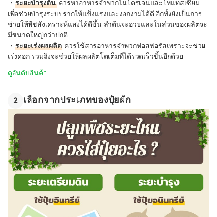
・
ระยะบำรุงต้น
ควรหาอาหารจำพวกไนโตรเจนและโพแทสเซียม
เพื่อช่วยบำรุงระบบรากให้แข็งแรงและงอกงามได้ดี อีกทั้งยังเป็นการ
ช่วยให้พืชสังเคราะห์แสงได้ดีขึ้น ลำต้นจะอวบและในส่วนของผลิตจะ
มีขนาดใหญ่กว่าปกติ
・
ระยะเร่งผลผลิต
ควรใช้สารอาหารจำพวกฟอสฟอรัสเพราะจะช่วย
เร่งดอก รวมถึงจะช่วยให้ผลผลิตโตเต็มที่ได้รวดเร็วขึ้นอีกด้วย
ดูอันดับสินค้า
เลือกจากประเภทของปุ๋ยผัก
2