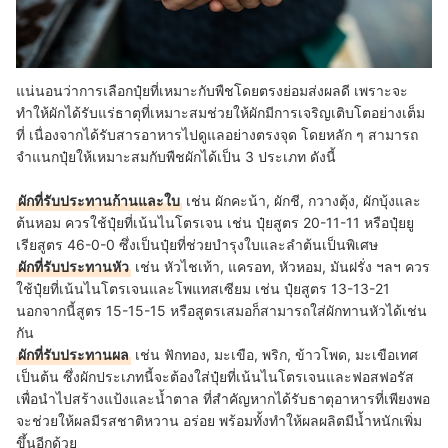
แน่นอนว่าการเลือกปุ๋ยที่เหมาะกับพืชโดยตรงย่อมส่งผลดี เพราะจะ
ทำให้ผักได้รับแร่ธาตุที่เหมาะสมช่วยให้ผักมีการเจริญเติบโตอย่างเต็ม
ที่ เนื่องจากได้รับสารอาหารไปดูแลอย่างตรงจุด โดยหลัก ๆ สามารถ
จำแนกปุ๋ยให้เหมาะสมกับพืชผักได้เป็น 3 ประเภท ดังนี้
ผักที่รับประทานก้านและใบ
เช่น ผักคะน้า, ผักชี, กวางตุ้ง, ผักบุ้งและ
ต้นหอม ควรใช้ปุ๋ยที่เน้นไนโตรเจน เช่น ปุ๋ยสูตร 20-11-11 หรือปุ๋ยยู
เรียสูตร 46-0-0 ซึ่งเป็นปุ๋ยที่ช่วยบำรุงใบและลำต้นเป็นพิเศษ
ผักที่รับประทานหัว
เช่น หัวไชเท้า, แครอท, หัวหอม, มันฝรั่ง ฯลฯ ควร
ใช้ปุ๋ยที่เน้นไนโตรเจนและโพแทสเซียม เช่น ปุ๋ยสูตร 13-13-21
นอกจากนี้สูตร 15-15-15 หรือสูตรเสมอก็สามารถใส่ผักทานหัวได้เช่น
กัน
ผักที่รับประทานผล
เช่น ฟักทอง, มะเขือ, พริก, ข้าวโพด, มะเขือเทศ
เป็นต้น ซึ่งผักประเภทนี้จะต้องใส่ปุ๋ยที่เน้นไนโตรเจนและฟอสฟอรัส
เพื่อนำไปสร้างแป้งและน้ำตาล ที่สำคัญหากได้รับธาตุอาหารที่เพียงพอ
จะช่วยให้ผลมีรสชาติหวาน อร่อย พร้อมทั้งทำให้ผลผลิตมีน้ำหนักเพิ่ม
ขึ้นอีกด้วย