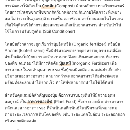
การพัฒนาให้เกิดเป็น
ปุ๋ยหมัก
(Compost) ด้วยหลักการทางวิทยาศาตร์
โดยการนำเศษซากพืชซากสัตว์มาหมักรวมกันภายใต้สภาวะที่เหมาะ
สม ไม่ว่าจะเป็นอุณหภูมิ ความชื้น ออกซิเจน คาร์บอนและไนโตรเจน
เพื่อให้จุลินทรีย์ทำการย่อยสลายจนเกิดเป็นธาตุอาหาร สำหรับนำไป
ใช้ในการปรับปรุงดิน (Soil Conditioner)
โดยปุ๋ยดังกล่าวจะถูกเรียกว่าปุ๋ยอินทรีย์ (Organic fertilizer)
หรือปุ๋ย
ชีวภาพ (B
iofertilizers) ซึ่ง
มีปริมาณของธาตุอาหารอยู่ครบ แต่มีน้อย
จำเป็นต้องใส่ปุ๋ยคราวละจำนวนมาก จึงจะเพียงพอต่อความต้องการ
ของพืช จนต่อมาได้มีการคิดค้น
ปุ๋ยเคมี
(Inorganic Fertilizer) เพื่อ
การเกษตรในระดับอุตสาหกรรม ซึ่งปุ๋ยเคมีจะมีความแม่นยำเกี่ยวกับ
ปริมาณของสารอาหาร สามารถกำหนดธาตุอาหารได้อย่างชัดเจน
พร้อมทั้งละลายน้ำได้รวดเร็ว ทำให้พืชสามารถนำไปใช้ได้ทันที
สำหรับคุณสมบัติสำคัญของปุ๋ย คือการปรับปรุงดินให้มีความอุดม
สมบูรณ์ เป็น
อาหารของพืช
(Plant Food) ซึ่งประกอบด้วยสารอาหาร
หลักและสารอาหารรอง ที่จำเป็นต่อพืชพันธุ์ในปริมาณที่เหมาะสม
ตามระยะเวลาการเติบโตของพืช เช่น ระยะแตกใบอ่อน ระยะออกดอก
หรือระยะติดผลค่ะ