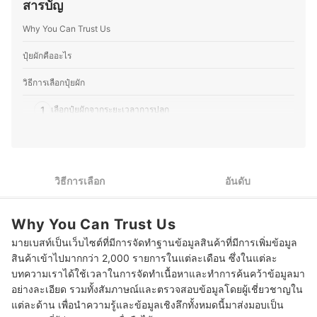
สารบัญ
และเทคนิคเพื่อพัฒนาฝีมืออยู่เสมอ ปัจจุบันคุณปูได้ย้ายกลับ
ปัจจัยสำคัญ จึงยึดหลักนี้ในการเพาะปลูกและจำหน่ายต้นไม้
มาอยู่บ้านเกิดที่จังหวัดเลยเพื่อพัฒนาเทือกสวนไร่นาของ
จริงมาตลอด
Why You Can Trust Us
บรรพบุรุษด้วยการทำเกษตรวิถีใหม่ ปรับปรุงพื้นที่รอบบ้านให้
ประวัติของ ธนัตถ์ กระแจะเจิม (แป๋ม)
มีบ่อเลี้ยงปลา หมักปุ๋ย ปลูกไม้ยืนต้นและผักสวนครัว เพื่อนำมา
ทานในครอบครัวพร้อมแบ่งปันเพื่อนบ้าน โดยส่วนตัวแล้วมี
ปุ๋ยผักคืออะไร
ความชื่นชอบการปลูกต้นไม้ด้วย จึงต่อยอดด้วยการตกแต่ง
สวน ปรับภูมิทัศน์ให้ที่พักอาศัยมีความร่มรื่น สวยงามเพื่อใช้
วิธีการเลือกปุ๋ยผัก
ชีวิตร่วมกับธรรมชาติได้อย่างมีความสุข
ประวัติของ คชาธาร พรมนา (ปู)
1
เลือกปุ๋ยผักจากระยะเวลาการปลูก
2
เลือกจากประเภทของปุ๋ยผัก
เลือกปุ๋ยผักจากความสมดุลของ N-P-K (ไนโตรเจน ฟอสฟอรัส
3
โพแทสเซียม)
วิธีการเลือก
อันดับ
4
เลือกปุ๋ย AB สำหรับผักที่ปลูกแบบไฮโดรโปนิกส์
Why You Can Trust Us
เลือกปุ๋ยผักที่มีสูตรบำรุงพิเศษตามประเภทของผัก หากปลูกผักชนิด
5
มายเบสท์เป็นเว็บไซต์ที่มีการจัดทำฐานข้อมูลสินค้าที่มีการเพิ่มข้อมูล
เดียว
สินค้าเข้าไปมากกว่า 2,000 รายการในแต่ละเดือน ซึ่งในแต่ละ
10 ปุ๋ยผัก ยี่ห้อไหนดี รวมปุ๋ยอินทรีย์ อนินทรีย์
บทความเราได้ใช้เวลาในการจัดทำเนื้อหาและทำการค้นคว้าข้อมูลมา
อย่างละเอียด รวมทั้งสัมภาษณ์และตรวจสอบข้อมูลโดยผู้เชี่ยวชาญใน
วิธีปลูกผักให้งอกงาม
แต่ละด้าน เพื่อนำความรู้และข้อมูลเชิงลึกทั้งหมดนี้มาส่งมอบเป็น