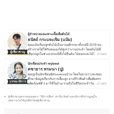
ผู้จำหน่ายและเพาะเนื้อเยื่อต้นไม้
ธนัตถ์ กระแจะเจิม (แป๋ม)
คุณแป๋มเริ่มปลูกต้นไม้เป็นงานอดิเรกมาตั้งแต่ปี 2019 จน
สร้างรายได้ให้กับตนเองได้สูงกว่างานประจำ โดยต้นไม้ที่
ผู้เชี่ยวชาญ
เลือกปลูกในช่วงแรกจะมีทั้งไม้ยืนต้น ไม้ดอกและไม้ใบเพื่อ
…อ่านต่อ
เป็นการสะสมความรู้และประสบการณ์ จนกระทั่งมีความ
ชำนาญด้านการตอนกิ่ง ชำกิ่ง ทั้งต้นมะนาว เลม่อนและไม้ผล
นักเขียนประจำ mybest
หลายชนิด ทำให้คุณแป๋มมีโอกาสได้เป็นผู้จัดการฟาร์มเลม่อน
คชาธาร พรมนา (ปู)
ขนาดพื้นที่ 21 ไร่ รวมมากกว่า 500 ต้นในปีถัดมา ส่วนตัว
คุณปูเป็นนักเขียนอิสระและแม่บ้าน โดยในยามว่างจะชอบ
แล้วคุณแป๋มชอบการปลูกไม้ที่โตไว เลี้ยงง่ายและทนต่อสภาพ
ศึกษาข้อมูลเกี่ยวกับการเลี้ยงลูก อ่านรีวิวสินค้าเพื่อคัดสรร
บรรณาธิการ
อากาศ ซึ่งต้นไม้ที่พลิกชีวิตและทำรายได้ให้มากเป็นอันดับ 1
ผลิตภัณฑ์ดี ๆ มาใช้ในบ้าน รวมถึงในชีวิตประจำวันของลูก
…อ่านต่อ
คือ ตระกูลฟิโลเดนดรอน ที่ใช้วิธีเพาะเนื้อเยื่อเป็นเวลา 1 - 2
ด้วย ในส่วนของงานอดิเรกนั้นคุณปูชอบงานถักเชือกมาคราเม่
เดือน และทำการจำหน่ายเป็นต้นชำใส่กระถาง จาก
เป็นพิเศษ จนเกิดเป็นงานฝีมือหลากหลายชนิดสำหรับใช้
ประสบการณ์ทั้งหมดนี้ทำให้คุณแป๋มมีความรู้ความเข้าใจใน
ผู้เชี่ยวชาญตรวจสอบเฉพาะ "วิธีการเลือก" เท่านั้น สินค้าและบริการที่ปรากฏอยู่ใน
ตกแต่งบ้านและสวน รวมถึงอุปกรณ์ของใช้ในบ้าน โดยทั้งทำ
การปลูกต้นไม้ รวมถึงการเลือกใช้วัสดุอุปกรณ์ต่าง ๆ ให้เหมาะ
บทความไม่ได้ถูกเลือกโดยผู้เชี่ยวชาญ
ขายด้วยตัวเองและเป็นผู้ออกแบบลวดลายเชือกถักสำหรับ
สมกับประเภทและลงลึกไปถึงมาตรฐานคุณภาพ แบรนด์ของ
แขวนกระถางต้นไม้ให้กับบริษัทส่งออกและยังหลงใหลในงาน
วัสดุอุปกรณ์ ตลอดจนเรื่องความคุ้มค่าคุ้มราคาที่ต้องคำนึง
DIY ไม่ว่าจะเป็นงานเย็บ ปัก ถัก ร้อย จึงคอยศึกษาหาความรู้
เป็นหลัก เพราะเชื่อว่าในการปลูกต้นไม้นั้นเราต้องมีต้นทุนเป็น