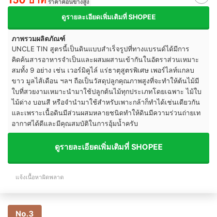
ราคาค่อนข้างสูง
ดูรายละเอียดเพิ่มเติมที่ SHOPEE
ภาพรวมผลิตภัณฑ์
UNCLE TIN สูตรนี้เป็นดินแบบสำเร็จรูปที่ทางแบรนด์ได้มีการ
คิดค้นสารอาหารจำเป็นและผสมผสานเข้ากันในอัตราส่วนเหมาะ
สมทั้ง 9 อย่าง เช่น เวอร์มิคูไล์ แร่ธาตุสูตรพิเศษ เพอร์ไลท์แกลบ
ขาว มูลไส้เดือน ฯลฯ ถือเป็นวัสดุปลูกคุณภาพสูงที่จะทำให้ต้นไม้มี
ใบที่สวยงามเหมาะนำมาใช้ปลูกต้นไม้ทุกประเภทโดยเฉพาะ ไม้ใบ
ไม้ด่าง บอนสี หรือจำนำมาใช้สำหรับเพาะกล้าก็ทำได้เช่นเดียวกัน
และเพราะเนื้อดินมีส่วนผสมหลายชนิดทำให้ดินมีความร่วนถ่ายเท
อากาศได้ดีและมีคุณสมบัติในการอุ้มน้ำครับ
ดูรายละเอียดเพิ่มเติมที่ SHOPEE
แจ้งเนื้อหาผิดพลาด
No.3