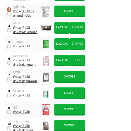
ปูเป้ทำเอง
3
SHOPEE
ดินปลูกต้นไม้ ไร้
สารเคมี 100%
กล้าดี
4
LAZADA
SHOPEE
ดินปลูกต้นไม้
สำหรับเพาะต้นกล้า
Tumdin
5
LAZADA
SHOPEE
ดินปลูกต้นไม้
Mom Fairy
6
LAZADA
SHOPEE
Garden
ดินปลูกต้นไม้
สำหรับปลูกกุหลาบ
MOB
7
SHOPEE
ดินปลูกต้นไม้
สำหรับปลูกแคคตัส
VGROW
8
SHOPEE
ดินปลูกต้นไม้
อัศวิน
9
SHOPEE
ดินปลูกต้นไม้
ฟาร์มตาเล็ก
10
SHOPEE
ดินปลูกต้นไม้
สำหรับปลูกมอนส