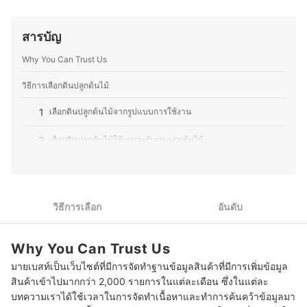
วัสดุอุปกรณ์ ตลอดจนเรื่องความคุ้มค่าคุ้มราคาที่ต้องคำนึง
DIY ไม่ว่าจะเป็นงานเย็บ ปัก ถัก ร้อย จึงคอยศึกษาหาความรู้
เป็นหลัก เพราะเชื่อว่าในการปลูกต้นไม้นั้นเราต้องมีต้นทุนเป็น
และเทคนิคเพื่อพัฒนาฝีมืออยู่เสมอ ปัจจุบันคุณปูได้ย้ายกลับ
ปัจจัยสำคัญ จึงยึดหลักนี้ในการเพาะปลูกและจำหน่ายต้นไม้
มาอยู่บ้านเกิดที่จังหวัดเลยเพื่อพัฒนาเทือกสวนไร่นาของ
สารบัญ
จริงมาตลอด
บรรพบุรุษด้วยการทำเกษตรวิถีใหม่ ปรับปรุงพื้นที่รอบบ้านให้
ประวัติของ ธนัตถ์ กระแจะเจิม (แป๋ม)
มีบ่อเลี้ยงปลา หมักปุ๋ย ปลูกไม้ยืนต้นและผักสวนครัว เพื่อนำมา
Why You Can Trust Us
ทานในครอบครัวพร้อมแบ่งปันเพื่อนบ้าน โดยส่วนตัวแล้วมี
ความชื่นชอบการปลูกต้นไม้ด้วย จึงต่อยอดด้วยการตกแต่ง
วิธีการเลือกดินปลูกต้นไม้
สวน ปรับภูมิทัศน์ให้ที่พักอาศัยมีความร่มรื่น สวยงามเพื่อใช้
ชีวิตร่วมกับธรรมชาติได้อย่างมีความสุข
1
เลือกดินปลูกต้นไม้จากรูปแบบการใช้งาน
ประวัติของ คชาธาร พรมนา (ปู)
2
เลือกดินปลูกต้นไม้ให้เหมาะกับประเภทต้นไม้
3
เลือกดินปลูกต้นไม้อุดมไปด้วยอินทรียวัตถุที่มีประโยชน์ต่อต้นไม้
10 ดินปลูกต้นไม้ ยี่ห้อไหนดี คุณภาพดี สารอาหารครบ
วิธีการเลือก
อันดับ
Why You Can Trust Us
มายเบสท์เป็นเว็บไซต์ที่มีการจัดทำฐานข้อมูลสินค้าที่มีการเพิ่มข้อมูล
สินค้าเข้าไปมากกว่า 2,000 รายการในแต่ละเดือน ซึ่งในแต่ละ
บทความเราได้ใช้เวลาในการจัดทำเนื้อหาและทำการค้นคว้าข้อมูลมา