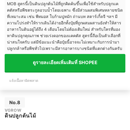
MOB สูตรนี้เป็นดินปลูกต้นไม้ที่ถูกคิดค้นขึ้นเพื่อใช้สำหรับปลูกแค
คตัสหรือพืชตระกูลอวบน้ำโดยเฉพาะ ซึ่งมีส่วนผสมพิเศษหลายชนิด
ที่เหมาะสม เช่น พีทมอส ใบก้ามปูหมัก ถ่านบท สตาร์เกิ้ลจี ฯลฯ มี
ความโปร่งทำให้รากเดินได้ง่ายอีกทั้งปุ๋ยที่ถูกผสมผสานยังทำให้สาร
อาหารในดินอยู่ได้ถึง 4 เดือนโดยไม่ต้องเติมใหม่ สำหรับใครที่มอง
หาดินปลูกคุณภาพ ช่วยเร่งดอกของแคคตัส สูตรนี้ถือเป็นตัวเลือกที่
น่าสนใจครับ แต่มีข้อแนะนำคือปุ๋ยนี้อาจจะไม่เหมาะกับการนำมา
ปลูกกล้าหรือพืชทั่วไปเพราะมีสารอาหารบางชนิดที่แตกต่างกันครับ
ดูรายละเอียดเพิ่มเติมที่ SHOPEE
แจ้งเนื้อหาผิดพลาด
No.8
VGROW
ดินปลูกต้นไม้