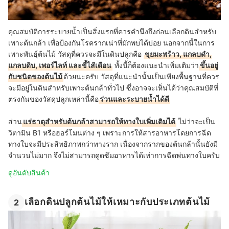
คุณสมบัติการระบายน้ำเป็นสิ่งแรกที่ควรคำนึงถึงก่อนเลือกดินสำหรับ
เพาะต้นกล้า เพื่อป้องกันโรครากเน่าที่มักพบได้บ่อย นอกจากนี้ในการ
เพาะพันธุ์ต้นไม้ วัสดุที่ควรจะมีในดินปลูกคือ
ขุยมะพร้าว, แกลบดำ,
แกลบดิบ, เพอร์ไลท์ และขี้ไส้เดือน
ทั้งนี้ก็ต้องแนะนำเพิ่มเติมว่า
ขึ้นอยู่
กับชนิดของต้นไม้
ด้วยนะครับ วัสดุที่แนะนำนั้นเป็นเพียงพื้นฐานที่ควร
จะมีอยู่ในดินสำหรับเพาะต้นกล้าทั่วไป ซึ่งอาจจะเห็นได้ว่าคุณสมบัติที่
ตรงกันของวัสดุปลูกเหล่านี้คือ
ร่วนและระบายน้ำได้ดี
ส่วน
แร่ธาตุสำหรับต้นกล้าสามารถให้ทางใบเพิ่มเติมได้
ไม่ว่าจะเป็น
วิตามิน B1 หรือฮอร์โมนต่าง ๆ เพราะการให้สารอาหารโดยการฉีด
ทางใบจะมีประสิทธิภาพกว่าทางราก เนื่องจากรากของต้นกล้านั้นยังมี
จำนวนไม่มาก จึงไม่สามารถดูดซึมอาหารได้เท่าการฉีดพ่นทางใบครับ
ดูอันดับสินค้า
เลือกดินปลูกต้นไม้ให้เหมาะกับประเภทต้นไม้
2