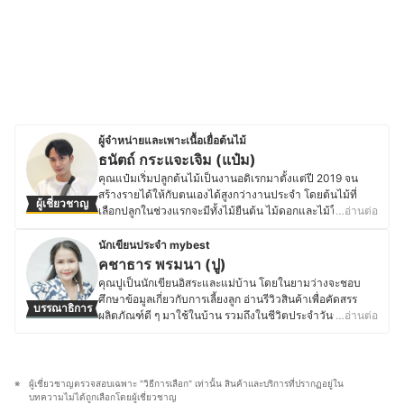
ผู้จำหน่ายและเพาะเนื้อเยื่อต้นไม้
ธนัตถ์ กระแจะเจิม (แป๋ม)
คุณแป๋มเริ่มปลูกต้นไม้เป็นงานอดิเรกมาตั้งแต่ปี 2019 จน
สร้างรายได้ให้กับตนเองได้สูงกว่างานประจำ โดยต้นไม้ที่
ผู้เชี่ยวชาญ
เลือกปลูกในช่วงแรกจะมีทั้งไม้ยืนต้น ไม้ดอกและไม้ใบเพื่อ
…อ่านต่อ
เป็นการสะสมความรู้และประสบการณ์ จนกระทั่งมีความ
ชำนาญด้านการตอนกิ่ง ชำกิ่ง ทั้งต้นมะนาว เลม่อนและไม้ผล
นักเขียนประจำ mybest
หลายชนิด ทำให้คุณแป๋มมีโอกาสได้เป็นผู้จัดการฟาร์มเลม่อน
คชาธาร พรมนา (ปู)
ขนาดพื้นที่ 21 ไร่ รวมมากกว่า 500 ต้นในปีถัดมา ส่วนตัว
คุณปูเป็นนักเขียนอิสระและแม่บ้าน โดยในยามว่างจะชอบ
แล้วคุณแป๋มชอบการปลูกไม้ที่โตไว เลี้ยงง่ายและทนต่อสภาพ
ศึกษาข้อมูลเกี่ยวกับการเลี้ยงลูก อ่านรีวิวสินค้าเพื่อคัดสรร
บรรณาธิการ
อากาศ ซึ่งต้นไม้ที่พลิกชีวิตและทำรายได้ให้มากเป็นอันดับ 1
ผลิตภัณฑ์ดี ๆ มาใช้ในบ้าน รวมถึงในชีวิตประจำวันของลูก
…อ่านต่อ
คือ ตระกูลฟิโลเดนดรอน ที่ใช้วิธีเพาะเนื้อเยื่อเป็นเวลา 1 - 2
ด้วย ในส่วนของงานอดิเรกนั้นคุณปูชอบงานถักเชือกมาคราเม่
เดือน และทำการจำหน่ายเป็นต้นชำใส่กระถาง จาก
เป็นพิเศษ จนเกิดเป็นงานฝีมือหลากหลายชนิดสำหรับใช้
ประสบการณ์ทั้งหมดนี้ทำให้คุณแป๋มมีความรู้ความเข้าใจใน
ตกแต่งบ้านและสวน รวมถึงอุปกรณ์ของใช้ในบ้าน โดยทั้งทำ
การปลูกต้นไม้ รวมถึงการเลือกใช้วัสดุอุปกรณ์ต่าง ๆ ให้เหมาะ
ขายด้วยตัวเองและเป็นผู้ออกแบบลวดลายเชือกถักสำหรับ
ผู้เชี่ยวชาญตรวจสอบเฉพาะ "วิธีการเลือก" เท่านั้น สินค้าและบริการที่ปรากฏอยู่ใน
สมกับประเภทและลงลึกไปถึงมาตรฐานคุณภาพ แบรนด์ของ
แขวนกระถางต้นไม้ให้กับบริษัทส่งออกและยังหลงใหลในงาน
บทความไม่ได้ถูกเลือกโดยผู้เชี่ยวชาญ