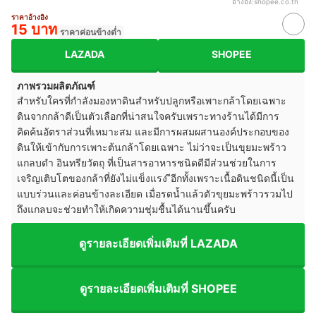
อ้างอิง:
shopee.co.th
ราคาอ้างอิง
15 บาท
ราคาค่อนข้างต่ำ
LAZADA
SHOPEE
ภาพรวมผลิตภัณฑ์
สำหรับใครที่กำลังมองหาดินสำหรับปลูกหรือเพาะกล้าโดยเฉพาะ
ดินจากกล้าดีเป็นตัวเลือกที่น่าสนใจครับเพราะทางร้านได้มีการ
คิดค้นอัตราส่วนที่เหมาะสม และมีการผสมผสานองค์ประกอบของ
ดินให้เข้ากับการเพาะต้นกล้าโดยเฉพาะ ไม่ว่าจะเป็นขุยมะพร้าว
แกลบดำ อินทรียวัตถุ ที่เป็นสารอาหารชนิดดีมีส่วนช่วยในการ
เจริญเติบโตของกล้าที่ยังไม่แข็งแรง ีอีกทั้งเพราะเนื้อดินชนิดนี้เป็น
แบบร่วนและค่อนข้างละเอียด เมื่อรดน้ำแล้วตัวขุยมะพร้าวรวมไป
ถึงแกลบจะช่วยทำให้เกิดความชุ่มชื้นได้นานขึ้นครับ
ดูรายละเอียดเพิ่มเติมที่ LAZADA
ดูรายละเอียดเพิ่มเติมที่ SHOPEE