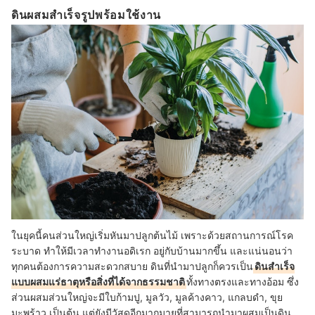
ดินผสมสำเร็จรูปพร้อมใช้งาน
ในยุคนี้คนส่วนใหญ่เริ่มหันมาปลูกต้นไม้ เพราะด้วยสถานการณ์โรค
ระบาด ทำให้มีเวลาทำงานอดิเรก อยู่กับบ้านมากขึ้น และแน่นอนว่า
ทุกคนต้องการความสะดวกสบาย ดินที่นำมาปลูกก็ควรเป็น
ดินสำเร็จ
แบบผสมแร่ธาตุหรือสิ่งที่ได้จากธรรมชาติ
ทั้งทางตรงและทางอ้อม ซึ่ง
ส่วนผสมส่วนใหญ่จะมีใบก้ามปู, มูลวัว, มูลค้างคาว, แกลบดำ, ขุย
มะพร้าว เป็นต้น แต่ยังมีวัสดุอีกมากมายที่สามารถนำมาผสมเป็นดิน