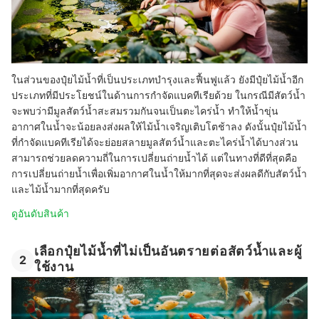
ในส่วนของปุ๋ยไม้น้ำที่เป็นประเภทบำรุงและฟื้นฟูแล้ว ยังมีปุ๋ยไม้น้ำอีก
ประเภทที่มีประโยชน์ในด้านการกำจัดแบคทีเรียด้วย ในกรณีมีสัตว์น้ำ
จะพบว่ามีมูลสัตว์น้ำสะสมรวมกันจนเป็นตะไคร่น้ำ ทำให้น้ำขุ่น
อากาศในน้ำจะน้อยลงส่งผลให้ไม้น้ำเจริญเติบโตช้าลง ดังนั้นปุ๋ยไม้น้ำ
ที่กำจัดแบคทีเรียได้จะย่อยสลายมูลสัตว์น้ำและตะไคร่น้ำได้บางส่วน
สามารถช่วยลดความถี่ในการเปลี่ยนถ่ายน้ำได้ แต่ในทางที่ดีที่สุดคือ
การเปลี่ยนถ่ายน้ำเพื่อเพิ่มอากาศในน้ำให้มากที่สุดจะส่งผลดีกับสัตว์น้ำ
และไม้น้ำมากที่สุดครับ
ดูอันดับสินค้า
เลือกปุ๋ยไม้น้ำที่ไม่เป็นอันตรายต่อสัตว์น้ำและผู้
2
ใช้งาน