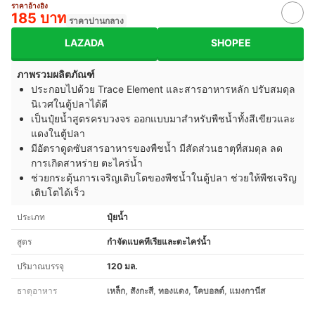
ราคาอ้างอิง
185 บาท
ราคาปานกลาง
LAZADA
SHOPEE
ภาพรวมผลิตภัณฑ์
ประกอบไปด้วย Trace Element และสารอาหารหลัก ปรับสมดุล
นิเวศในตู้ปลาได้ดี
เป็นปุ๋ยน้ำสูตรครบวงจร ออกแบบมาสำหรับพืชน้ำทั้งสีเขียวและ
แดงในตู้ปลา
มีอัตราดูดซับสารอาหารของพืชน้ำ มีสัดส่วนธาตุที่สมดุล ลด
การเกิดสาหร่าย ตะไคร่น้ำ
ช่วยกระตุ้นการเจริญเติบโตของพืชน้ำในตู้ปลา ช่วยให้พืชเจริญ
เติบโตได้เร็ว
ประเภท
ปุ๋ยน้ำ
สูตร
กำจัดแบคทีเรียและตะไคร่น้ำ
ปริมาณบรรจุ
120 มล.
ธาตุอาหาร
เหล็ก, สังกะสี, ทองแดง, โคบอลต์, แมงกานีส