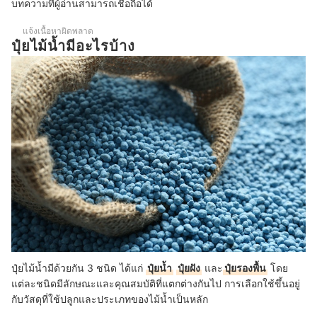
บทความที่ผู้อ่านสามารถเชื่อถือได้
แจ้งเนื้อหาผิดพลาด
ปุ๋ยไม้น้ำมีอะไรบ้าง
ปุ๋ยไม้น้ำมีด้วยกัน 3 ชนิด ได้แก่
ปุ๋ยน้ำ
ปุ๋ยฝัง
และ
ปุ๋ยรองพื้น
โดย
แต่ละชนิดมีลักษณะและคุณสมบัติที่แตกต่างกันไป การเลือกใช้ขึ้นอยู่
กับวัสดุที่ใช้ปลูกและประเภทของไม้น้ำเป็นหลัก