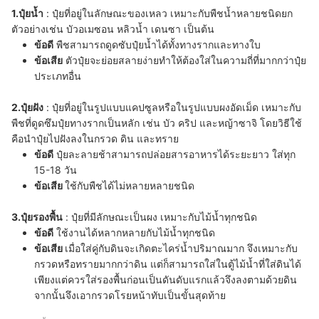
1.ปุ๋ยน้ำ
: ปุ๋ยที่อยู่ในลักษณะของเหลว เหมาะกับพืชน้ำหลายชนิดยก
ตัวอย่างเช่น บัวอเมซอน หลิวน้ำ เดนซา เป็นต้น
ข้อดี
พืชสามารถดูดซับปุ๋ยน้ำได้ทั้งทางรากและทางใบ
ข้อเสีย
ตัวปุ๋ยจะย่อยสลายง่ายทำให้ต้องใส่ในความถี่ที่มากกว่าปุ๋ย
ประเภทอื่น
2.ปุ๋ยฝัง
: ปุ๋ยที่อยู่ในรูปแบบแคปซูลหรือในรูปแบบผงอัดเม็ด เหมาะกับ
พืชที่ดูดซึมปุ๋ยทางรากเป็นหลัก เช่น บัว คริป และหญ้าซาจิ โดยวิธีใช้
คือนำปุ๋ยไปฝังลงในกรวด ดิน และทราย
ข้อดี
ปุ๋ยละลายช้าสามารถปล่อยสารอาหารได้ระยะยาว ใส่ทุก
15-18 วัน
ข้อเสีย
ใช้กับพืชได้ไม่หลายหลายชนิด
3.ปุ๋ยรองพื้น
: ปุ๋ยที่มีลักษณะเป็นผง เหมาะกับไม้น้ำทุกชนิด
ข้อดี
ใช้งานได้หลากหลายกับไม้น้ำทุกชนิด
ข้อเสีย
เมื่อใส่คู่กับดินจะเกิดตะไคร่น้ำปริมาณมาก จึงเหมาะกับ
กรวดหรือทรายมากกว่าดิน แต่ก็สามารถใส่ในตู้ไม้น้ำที่ใส่ดินได้
เพียงแต่ควรใส่รองพื้นก่อนเป็นดันดับแรกแล้วจึงลงตามด้วยดิน
จากนั้นจึงเอากรวดโรยหน้าทับเป็นขั้นสุดท้าย