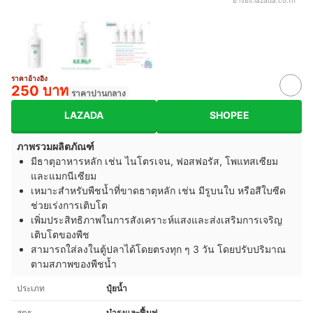
ราคาอ้างอิง
250 บาท
ราคาปานกลาง
LAZADA
SHOPEE
ภาพรวมผลิตภัณฑ์
มีธาตุอาหารหลัก เช่น ไนโตรเจน, ฟอสฟอรัส, โพแทสเซียม
และแมกนีเซียม
เหมาะสำหรับพืชน้ำที่ขาดธาตุหลัก เช่น มีรูบนใบ หรือสีใบซีด
ช่วยเร่งการเติบโต
เพิ่มประสิทธิภาพในการสังเคราะห์แสงและส่งเสริมการเจริญ
เติบโตของพืช
สามารถใส่ลงในตู้ปลาได้โดยตรงทุก ๆ 3 วัน โดยปรับปริมาณ
ตามสภาพของพืชน้ำ
ประเภท
ปุ๋ยน้ำ
สูตร
บำรุงและฟื้นฟู