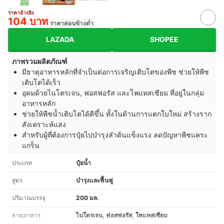
ราคาอ้างอิง
104 บาท
ราคาค่อนข้างต่ำ
LAZADA
SHOPEE
ภาพรวมผลิตภัณฑ์
มีธาตุอาหารหลักที่จำเป็นต่อการเจริญเติบโตของพืช ช่วยให้พืช
เติบโตได้เร็ว
อุดมด้วยไนโตรเจน, ฟอสฟอรัส และโพแทสเซียม ที่อยู่ในกลุ่ม
อาหารหลัก
ช่วยให้พืชน้ำเติบโตได้ดีขึ้น ทั้งในด้านการแตกใบใหม่ สร้างราก
สังเคราะห์แสง
สำหรับผู้ที่ต้องการปุ๋ยไปบำรุงลำต้นแข็งแรง ลดปัญหาพืชแคระ
แกร็น
ประเภท
ปุ๋ยน้ำ
สูตร
บำรุงและฟื้นฟู
ปริมาณบรรจุ
200 มล.
ธาตุอาหาร
ไนโตรเจน, ฟอสฟอรัส, โพแทสเซียม