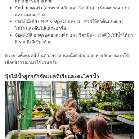
สีตามธรรมชาติทุกสี
ปุ๋ยน้ำธาตุเสริม(สาหร่ายสกัด และ วิตามิน) :
เร่งแตกยอด ราก
และ แตกตาข้าง
ปุ๋ยฝังไม้เขียว N P K Mg Ca และ S :
ช่วยให้ลำต้นแข็งแรง
โตใว และต้นไม่แคระแกร็น
ปุ๋ยฝังไม้สี ธาตุรอง(ธาตุเหล็ก และ วิตามิน) :
เร่งสีในไม้น้ำได้ทุก
สี รวมถึงสีเขียวด้วย
ตัวอย่างทั้งหมดนี้เป็นตัวอย่างส่วนหนึ่งยังมีธาตุอาหารอีกมากมายให้
เลือกพิจารณามาใช้งานครับ
ปุ๋ยไม้น้ำสูตรกำจัดแบคทีเรียและตะไคร่น้ำ