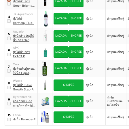
LAZADA
SHOPEE
ปุ๋ยไม้น้ำ สูตร
ปุ๋ยน้ำ
บำรุงและฟื้นฟู
Green Brighty
Mineral
JK AquaBloom
4
LAZADA
SHOPEE
ปุ๋ยไม้น้ำ
ปุ๋ยน้ำ
บำรุงและฟื้นฟู
Harmony Plus+
Aquario
5
LAZADA
SHOPEE
ปุ๋ยน้ำสำหรับตู้ไม้
ปุ๋ยน้ำ
บำรุงและฟื้นฟู
น้ำ สูตร Neo
Solution 1
APK
6
LAZADA
SHOPEE
ปุ๋ยไม้น้ำ สูตร
ปุ๋ยน้ำ
บำรุงและฟื้นฟู
EXACT K
Tara
7
LAZADA
SHOPEE
ปุ๋ยสำหรับตู้พรรณ
ปุ๋ยน้ำ
บำรุงและฟื้นฟู
ไม้น้ำ Liquid
Fertilizer สูตร A
Wizard
8
SHOPEE
ปุ๋ยไม้น้ำ Basic
ปุ๋ยน้ำ
บำรุงและฟื้นฟู
Growth Step-A
Hydrobotanie
กำจัด
9
LAZADA
SHOPEE
ผลิตภัณฑ์ชะลอ
ปุ๋ยน้ำ
แบคทีเรียและ
1
ตะไคร่น้ำ
การเกิดตะไคร่นํ้า
3-Protect
Ferka
10
SHOPEE
ปุ๋ยน้ำ
บำรุงและฟื้นฟู
ปุ๋ยน้ำ Balance-P