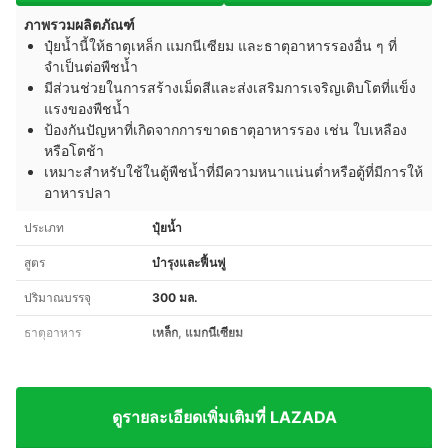
ภาพรวมผลิตภัณฑ์
ปุ๋ยน้ำนี้ให้ธาตุเหล็ก แมกนีเซียม และธาตุอาหารรองอื่น ๆ ที่
จำเป็นต่อพืชน้ำ
มีส่วนช่วยในการสร้างเม็ดสีและส่งเสริมการเจริญเติบโตที่แข็ง
แรงของพืชน้ำ
ป้องกันปัญหาที่เกิดจากการขาดธาตุอาหารรอง เช่น ใบเหลือง
หรือโตช้า
เหมาะสำหรับใช้ในตู้พืชน้ำที่มีความหนาแน่นต่ำหรือตู้ที่มีการให้
อาหารปลา
ประเภท
ปุ๋ยน้ำ
สูตร
บำรุงและฟื้นฟู
ปริมาณบรรจุ
300 มล.
ธาตุอาหาร
เหล็ก, แมกนีเซียม
ดูรายละเอียดเพิ่มเติมที่ LAZADA