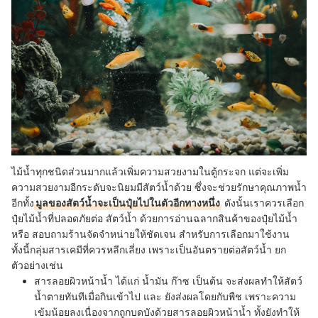
ไม้น้ำทุกชนิดส่วนมากแล้วเพิ่มความสวยงามในตู้กระจก แต่จะเพิ่ม
ความสวยงามอีกระดับจะนิยมมีสัตว์น้ำด้วย ซึ่งจะช่วยรักษาคุณภาพน้ำ
อีกทั้ง
มูลของสัตว์น้ำจะเป็นปุ๋ยไปในตัวอีกทางหนึ่ง
ดังนั้นเราควรเลือก
ปุ๋ยไม้น้ำที่ปลอดภัยต่อ สัตว์น้ำ ด้วยการอ่านฉลากสินค้าของปุ๋ยไม้น้ำ
หรือ สอบถามร้านจัดจำหน่ายให้ชัดเจน สำหรับการเลือกมาใช้งาน
ทั้งนี้กลุ่มสารเคมีที่ควรหลีกเลี่ยง เพราะเป็นอันตรายต่อสัตว์น้ำ ยก
ตัวอย่างเช่น
สารลอยผิวหน้าน้ำ
ได้แก่ น้ำมัน ก๊าซ เป็นต้น จะส่งผลทำให้สัตว์
น้ำตายทันทีเมื่อกินเข้าไป และ ยังส่งผลโดยกับพืช เพราะความ
เข้มน้อยลงเนื่องจากถูกบดบังด้วยสารลอยผิวหน้าน้ำ ทั้งยังทำให้