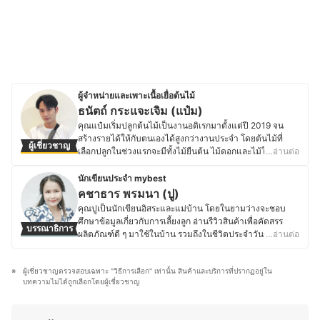
ผู้จำหน่ายและเพาะเนื้อเยื่อต้นไม้
ธนัตถ์ กระแจะเจิม (แป๋ม)
คุณแป๋มเริ่มปลูกต้นไม้เป็นงานอดิเรกมาตั้งแต่ปี 2019 จน
สร้างรายได้ให้กับตนเองได้สูงกว่างานประจำ โดยต้นไม้ที่
ผู้เชี่ยวชาญ
เลือกปลูกในช่วงแรกจะมีทั้งไม้ยืนต้น ไม้ดอกและไม้ใบเพื่อ
…อ่านต่อ
เป็นการสะสมความรู้และประสบการณ์ จนกระทั่งมีความ
ชำนาญด้านการตอนกิ่ง ชำกิ่ง ทั้งต้นมะนาว เลม่อนและไม้ผล
นักเขียนประจำ mybest
หลายชนิด ทำให้คุณแป๋มมีโอกาสได้เป็นผู้จัดการฟาร์มเลม่อน
คชาธาร พรมนา (ปู)
ขนาดพื้นที่ 21 ไร่ รวมมากกว่า 500 ต้นในปีถัดมา ส่วนตัว
คุณปูเป็นนักเขียนอิสระและแม่บ้าน โดยในยามว่างจะชอบ
แล้วคุณแป๋มชอบการปลูกไม้ที่โตไว เลี้ยงง่ายและทนต่อสภาพ
ศึกษาข้อมูลเกี่ยวกับการเลี้ยงลูก อ่านรีวิวสินค้าเพื่อคัดสรร
บรรณาธิการ
อากาศ ซึ่งต้นไม้ที่พลิกชีวิตและทำรายได้ให้มากเป็นอันดับ 1
ผลิตภัณฑ์ดี ๆ มาใช้ในบ้าน รวมถึงในชีวิตประจำวันของลูก
…อ่านต่อ
คือ ตระกูลฟิโลเดนดรอน ที่ใช้วิธีเพาะเนื้อเยื่อเป็นเวลา 1 - 2
ด้วย ในส่วนของงานอดิเรกนั้นคุณปูชอบงานถักเชือกมาคราเม่
เดือน และทำการจำหน่ายเป็นต้นชำใส่กระถาง จาก
เป็นพิเศษ จนเกิดเป็นงานฝีมือหลากหลายชนิดสำหรับใช้
ประสบการณ์ทั้งหมดนี้ทำให้คุณแป๋มมีความรู้ความเข้าใจใน
ผู้เชี่ยวชาญตรวจสอบเฉพาะ "วิธีการเลือก" เท่านั้น สินค้าและบริการที่ปรากฏอยู่ใน
ตกแต่งบ้านและสวน รวมถึงอุปกรณ์ของใช้ในบ้าน โดยทั้งทำ
การปลูกต้นไม้ รวมถึงการเลือกใช้วัสดุอุปกรณ์ต่าง ๆ ให้เหมาะ
บทความไม่ได้ถูกเลือกโดยผู้เชี่ยวชาญ
ขายด้วยตัวเองและเป็นผู้ออกแบบลวดลายเชือกถักสำหรับ
สมกับประเภทและลงลึกไปถึงมาตรฐานคุณภาพ แบรนด์ของ
แขวนกระถางต้นไม้ให้กับบริษัทส่งออกและยังหลงใหลในงาน
วัสดุอุปกรณ์ ตลอดจนเรื่องความคุ้มค่าคุ้มราคาที่ต้องคำนึง
DIY ไม่ว่าจะเป็นงานเย็บ ปัก ถัก ร้อย จึงคอยศึกษาหาความรู้
เป็นหลัก เพราะเชื่อว่าในการปลูกต้นไม้นั้นเราต้องมีต้นทุนเป็น