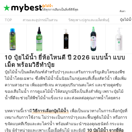
ปุ๋ยไม้น้ำ
ให้ทุกการเลือกเป็นสิ่งที่ดีที่สุด
ค้นหา
ปุ๋ยไม้น้
TOP
สวนและอุปกรณ์ในสวน
วัสดุเพาะปลูกและเมล็ดพันธุ์
10 ปุ๋ยไม้น้ำ ยี่ห้อไหนดี ปี 2026 แบบน้ำ แบบ
เม็ด พร้อมวิธีทำปุ๋ย
ปุ๋ยไม้น้ำเป็นผลิตภัณฑ์สำหรับบำรุงและเสริมการเจริญเติบโตของพืช
ไม้น้ำโดยเฉพาะ ซึ่งพืชไม้น้ำนั้นนิยมในกลุ่มคนที่เลี้ยงสัตว์น้ำ เพื่อเพิ่ม
ความสวยงาม เพิ่มออกซิเจน ควบคุมปริมาณตะไคร่ และช่วยดูดซับ
ของเสียในน้ำ การดูแลไม้น้ำให้สมบูรณ์จึงเป็นสิ่งสำคัญ เพราะปุ๋ยไม้
น้ำที่ดีจะช่วยให้พืชไม้น้ำแข็งแรง และส่งผลต่อคุณภาพน้ำโดยตรง
บทความนี้เรามี
วิธีการเลือกปุ๋ยไม้น้ำ
เพื่อเป็นแนวทางในการเลือกปุ๋ยที่
เหมาะกับการใช้งาน ไม่ว่าจะเป็นการบำรุงและฟื้นฟูต้นไม้น้ำ หรือการ
ขจัดแบคทีเรียและตะไคร่น้ำ พร้อมคำแนะนำของคุณธนัตถ์ กระแจะ
เจิม ผู้จำหน่ายและเพาะเนื้อเยื่อต้นไม้ และยังมี
10 ปุ๋ยไม้น้ำ จากยี่ห้อ