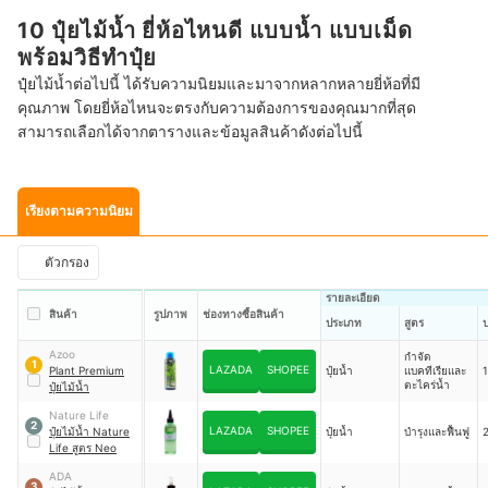
10 ปุ๋ยไม้น้ำ ยี่ห้อไหนดี แบบน้ำ แบบเม็ด
พร้อมวิธีทำปุ๋ย
ปุ๋ยไม้น้ำต่อไปนี้ ได้รับความนิยมและมาจากหลากหลายยี่ห้อที่มี
คุณภาพ โดยยี่ห้อไหนจะตรงกับความต้องการของคุณมากที่สุด
สามารถเลือกได้จากตารางและข้อมูลสินค้าดังต่อไปนี้
เรียงตามความนิยม
ตัวกรอง
รายละเอียด
สินค้า
รูปภาพ
ช่องทางซื้อสินค้า
ประเภท
สูตร
ป
Azoo
กำจัด
1
LAZADA
SHOPEE
Plant Premium
ปุ๋ยน้ำ
แบคทีเรียและ
ตะไคร่น้ำ
ปุ๋ยไม้น้ำ
Nature Life
2
LAZADA
SHOPEE
ปุ๋ยไม้น้ำ Nature
ปุ๋ยน้ำ
บำรุงและฟื้นฟู
Life สูตร Neo
ADA
3