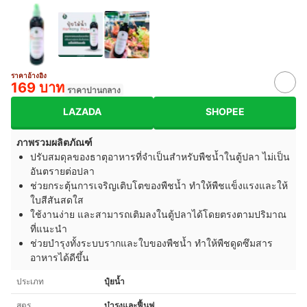
ราคาอ้างอิง
169 บาท
ราคาปานกลาง
LAZADA
SHOPEE
ภาพรวมผลิตภัณฑ์
ปรับสมดุลของธาตุอาหารที่จำเป็นสำหรับพืชน้ำในตู้ปลา ไม่เป็น
อันตรายต่อปลา
ช่วยกระตุ้นการเจริญเติบโตของพืชน้ำ ทำให้พืชแข็งแรงและให้
ใบสีสันสดใส
ใช้งานง่าย และสามารถเติมลงในตู้ปลาได้โดยตรงตามปริมาณ
ที่แนะนำ
ช่วยบำรุงทั้งระบบรากและใบของพืชน้ำ ทำให้พืชดูดซึมสาร
อาหารได้ดีขึ้น
ประเภท
ปุ๋ยน้ำ
สูตร
บำรุงและฟื้นฟู