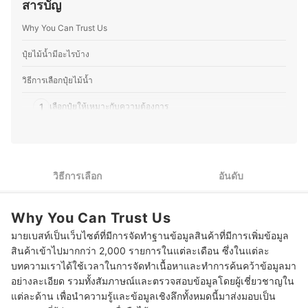
สารบัญ
และเทคนิคเพื่อพัฒนาฝีมืออยู่เสมอ ปัจจุบันคุณปูได้ย้ายกลับ
ปัจจัยสำคัญ จึงยึดหลักนี้ในการเพาะปลูกและจำหน่ายต้นไม้
มาอยู่บ้านเกิดที่จังหวัดเลยเพื่อพัฒนาเทือกสวนไร่นาของ
จริงมาตลอด
Why You Can Trust Us
บรรพบุรุษด้วยการทำเกษตรวิถีใหม่ ปรับปรุงพื้นที่รอบบ้านให้
ประวัติของ ธนัตถ์ กระแจะเจิม (แป๋ม)
มีบ่อเลี้ยงปลา หมักปุ๋ย ปลูกไม้ยืนต้นและผักสวนครัว เพื่อนำมา
ทานในครอบครัวพร้อมแบ่งปันเพื่อนบ้าน โดยส่วนตัวแล้วมี
ปุ๋ยไม้น้ำมีอะไรบ้าง
ความชื่นชอบการปลูกต้นไม้ด้วย จึงต่อยอดด้วยการตกแต่ง
สวน ปรับภูมิทัศน์ให้ที่พักอาศัยมีความร่มรื่น สวยงามเพื่อใช้
วิธีการเลือกปุ๋ยไม้น้ำ
ชีวิตร่วมกับธรรมชาติได้อย่างมีความสุข
ประวัติของ คชาธาร พรมนา (ปู)
1
เลือกปุ๋ยให้เหมาะกับความต้องการ
2
เลือกปุ๋ยไม้น้ำที่ไม่เป็นอันตรายต่อสัตว์น้ำและผู้ใช้งาน
10 ปุ๋ยไม้น้ำ ยี่ห้อไหนดี แบบน้ำ แบบเม็ด พร้อมวิธีทำปุ๋ย
วิธีการเลือก
อันดับ
วิธีทำปุ๋ยไม้น้ำแบบง่าย ๆ
Why You Can Trust Us
มายเบสท์เป็นเว็บไซต์ที่มีการจัดทำฐานข้อมูลสินค้าที่มีการเพิ่มข้อมูล
สินค้าเข้าไปมากกว่า 2,000 รายการในแต่ละเดือน ซึ่งในแต่ละ
บทความเราได้ใช้เวลาในการจัดทำเนื้อหาและทำการค้นคว้าข้อมูลมา
อย่างละเอียด รวมทั้งสัมภาษณ์และตรวจสอบข้อมูลโดยผู้เชี่ยวชาญใน
แต่ละด้าน เพื่อนำความรู้และข้อมูลเชิงลึกทั้งหมดนี้มาส่งมอบเป็น