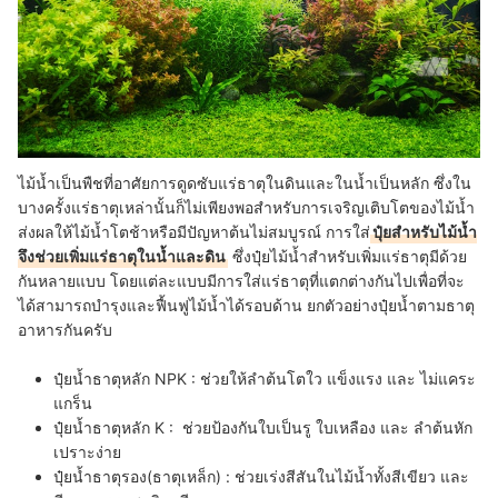
ไม้น้ำเป็นพืชที่อาศัยการดูดซับแร่ธาตุในดินและในน้ำเป็นหลัก ซึ่งใน
บางครั้งแร่ธาตุเหล่านั้นก็ไม่เพียงพอสำหรับการเจริญเติบโตของไม้น้ำ
ส่งผลให้ไม้น้ำโตช้าหรือมีปัญหาต้นไม่สมบูรณ์ การใส่
ปุ๋ยสำหรับไม้น้ำ
จึงช่วยเพิ่มแร่ธาตุในน้ำและดิน
ซึ่งปุ๋ยไม้น้ำสำหรับเพิ่มแร่ธาตุมีด้วย
กันหลายแบบ โดยแต่ละแบบมีการใส่แร่ธาตุที่แตกต่างกันไปเพื่อที่จะ
ได้สามารถบำรุงและฟื้นฟูไม้น้ำได้รอบด้าน ยกตัวอย่างปุ๋ยน้ำตามธาตุ
อาหารกันครับ
ปุ๋ยน้ำธาตุหลัก NPK :
ช่วยให้ลำต้นโตใว แข็งแรง และ ไม่แคระ
แกร็น
ปุ๋ยน้ำธาตุหลัก K :
ช่วยป้องกันใบเป็นรู ใบเหลือง และ ลำต้นหัก
เปราะง่าย
ปุ๋ยน้ำธาตุรอง(ธาตุเหล็ก) :
ช่วยเร่งสีสันในไม้น้ำทั้งสีเขียว และ