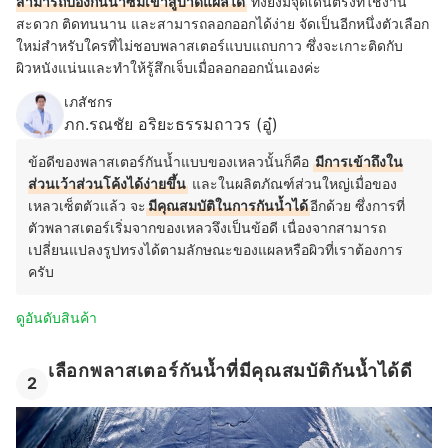
สามารถป้องกันน้ำซึมเข้าสู่บาดแผลได้
ทั้งยังมีจุดเด่นตรงที่ใช้งาน
สะดวก ติดทนนาน และสามารถลอกออกได้ง่าย จัดเป็นอีกหนึ่งตัวเลือก
ใหม่สำหรับใครที่ไม่ชอบพลาสเตอร์แบบแถบกาว ซึ่งจะเกาะติดกับ
ผิวหนังแน่นและทำให้รู้สึกเจ็บเมื่อลอกออกนั่นเองค่ะ
เภสัชกร
ภก.รณชัย อริยะธรรมถาวร (อู๋)
ข้อดีของพลาสเตอร์กันน้ำแบบของเหลวนั้นก็คือ
มีการเข้าถึงใน
ส่วนเว้าส่วนโค้งได้ง่ายขึ้น
และในผลิตภัณฑ์ส่วนใหญ่เมื่อของ
เหลวเซ็ตตัวแล้ว จะ
มีคุณสมบัติในการกันน้ำได้
อีกด้วย ซึ่งการที่
ตัวพลาสเตอร์เริ่มจากของเหลวจึงเป็นข้อดี เนื่องจากสามารถ
เปลี่ยนแปลงรูปทรงได้ตามลักษณะของแผลหรือผิวที่เราต้องการ
ครับ
ดูอันดับสินค้า
เลือกพลาสเตอร์กันน้ำที่มีคุณสมบัติกันน้ำได้ดี
2