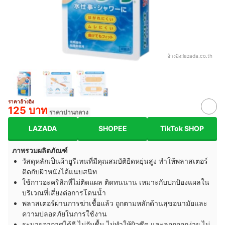
อ้างอิง:
lazada.co.th
ราคาอ้างอิง
125 บาท
ราคาปานกลาง
LAZADA
SHOPEE
TikTok SHOP
ภาพรวมผลิตภัณฑ์
วัสดุหลักเป็นผ้ายูรีเทนที่มีคุณสมบัติยืดหยุ่นสูง ทำให้พลาสเตอร์
ติดกับผิวหนังได้แนบสนิท
ใช้กาวอะคริลิกที่ไม่ติดแผล ติดทนนาน เหมาะกับปกป้องแผลใน
บริเวณที่เสี่ยงต่อการโดนน้ำ
พลาสเตอร์ผ่านการฆ่าเชื้อแล้ว ถูกตามหลักด้านสุขอนามัยและ
ความปลอดภัยในการใช้งาน
ระบายอากาศได้ดี ไม่อับชื้น ไม่ทำให้ผิวซีด และลอกออกง่าย ไม่