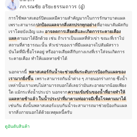
ภก.รณชัย อริยะธรรมถาวร (อู๋)
การใช้พลาสเตอร์ปิดแผลมีความสำคัญมากในการรักษาบาดแผล
เพราะสามารถ
ปกป้องแผลจากสิ่งสกปรกทุกอย่าง
ที่อาจมาสัมผัสกับ
เราโดยบังเอิญ และ
อาจลดการเสียดสีและเกิดการระคายเคือง
แผล
ตามมาได้อีกด้วย เช่น ถ้าเราเป็นแผลที่หัวเข่า ขณะที่เราไป
สถานที่สาธารณะนั้น หัวเข่าของเราที่มีแผลอาจไปสัมผัสราว
บันไดที่มีเชื้อโรคอยู่ หรืออาจเสียดสีกับกางเกงที่เราใส่จนเกิดการ
ระคายเคือง ทำให้แผลหายช้าได้
นอกจากนี้
พลาสเตอร์กันน้ำจะช่วยเพิ่มระดับการป้องกันแผลของ
เรามากยิ่งขึ้น
เพราะสามารถกันน้ำต่าง ๆ ภายนอกร่างกาย ซึ่งน้ำ
เหล่านั้นเราแทบไม่สามารถบอกได้เลยว่ามันสะอาดมากน้อยเพียง
ใด แม้กระทั่งน้ำประปา นอกจาก
ความเข้มข้นของน้ำที่อาจทำให้
แผลหายช้าแล้ว ในน้ำประปาที่มาตามท่ออาจมีเชื้อโรคตามมาได้
เช่นกัน ดังนั้นพลาสเตอร์แบบกันน้ำจะสามารถมาช่วยป้องกันแผล
จากสิ่งภายนอกได้ด้วยเหตุผลนี้ครับ
ดูอันดับสินค้า