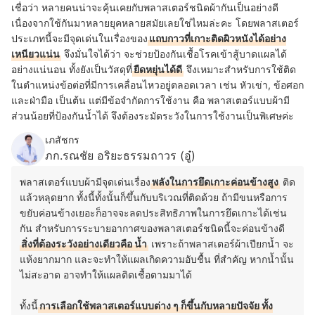
เชื่อว่า หลายคนน่าจะคุ้นเคยกับพลาสเตอร์ชนิดผ้ากันเป็นอย่างดี
เนื่องจากใช้กันมาหลายยุคหลายสมัยเลยใช่ไหมล่ะคะ โดยพลาสเตอร์
ประเภทนี้จะมีจุดเด่นในเรื่องของ
แถบกาวที่เกาะติดผิวหนังได้อย่าง
เหนียวแน่น
จึงมั่นใจได้ว่า จะช่วยป้องกันเชื้อโรคเข้าสู้บาดแผลได้
อย่างแน่นอน ทั้งยังเป็นวัสดุที่
ยืดหยุ่นได้ดี
จึงเหมาะสำหรับการใช้ติด
ในตำแหน่งข้อต่อที่มีการเคลื่อนไหวอยู่ตลอดเวลา เช่น หัวเข่า, ข้อศอก
และฝ่ามือ เป็นต้น แต่มีข้อจำกัดการใช้งาน คือ พลาสเตอร์แบบผ้ามี
ส่วนน้อยที่ป้องกันน้ำได้ จึงต้องระมัดระวังในการใช้งานเป็นพิเศษค่ะ
เภสัชกร
ภก.รณชัย อริยะธรรมถาวร (อู๋)
พลาสเตอร์แบบผ้ามีจุดเด่นเรื่อง
พลังในการยึดเกาะค่อนข้างสูง
ติด
แล้วหลุดยาก ทั้งนี้ทั้งนั้นก็ขึ้นกับบริเวณที่ติดด้วย ถ้ามีขนหรือการ
ขยับค่อนข้างเยอะก็อาจจะลดประสิทธิภาพในการยึดเกาะได้เช่น
กัน สำหรับการระบายอากาศของพลาสเตอร์ชนิดนี้จะค่อนข้างดี
สิ่งที่ต้องระวังอย่างเดียวคือ น้ำ
เพราะถ้าพลาสเตอร์ผ้าเปียกน้ำ จะ
แห้งยากมาก และจะทำให้แผลเกิดความอับชื้น ที่สำคัญ หากน้ำนั้น
ไม่สะอาด อาจทำให้แผลติดเชื้อตามมาได้
ทั้งนี้
การเลือกใช้พลาสเตอร์แบบต่าง ๆ ก็ขึ้นกับหลายปัจจัย ทั้ง