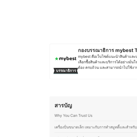
กองบรรณาธิการ mybest T
mybest คือเว็บไซต์แนะนำสินค้าและบริก
เลือกซื้อสินค้าและบริการได้อย่างมั่นใ
ต้อง ครบถ้วน และสามารถนำไปใช้งาน
บรรณาธิการ
วิเคราะห์ และเรียบเรียงโดยทีมบรรณาธ
อ่านได้รับข้อมูลที่ชัดเจน เป็นกลาง 
เจาะลึกในรายละเอียดของผลิตภัณฑ์แต่ล
ตัดสินใจซื้อ เพราะเราเข้าใจว่าความ
ง่าย และตอบโจทย์การใช้งานในชีวิตป
ประวัติของ กองบรรณาธิการ mybe
สารบัญ
Why You Can Trust Us
เครื่องปั่นขนาดเล็ก เหมาะกับการทำสมูทตี้และสำหรับผู้