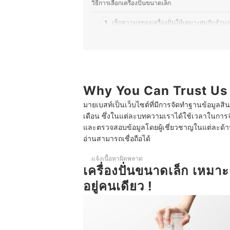
วิธีการเลือกเครื่องปั่นขนาดเล็ก
1
เช็กความจุของเครื่องปั่นให้เหมาะสมกับจำ
2
เลือกจำนวนวัตต์จากผลลัพธ์การปั่นที่ต้องการ
3
เลือกจากวัสดุของโถปั่น
4
เลือกเครื่องปั่นที่ทำความสะอาดได้ง่าย
Why You Can Trust Us
มายเบสท์เป็นเว็บไซต์ที่มีการจัดทำฐานข้อมูลสิ
5
หมดกังวล ด้วยเครื่องปั่นที่มาพร้อม "ฟังก์ช
เดือน ซึ่งในแต่ละบทความเราได้ใช้เวลาในการจ
และตรวจสอบข้อมูลโดยผู้เชี่ยวชาญในแต่ละด้าน เ
6
สำหรับผู้ที่ต้องการทำสมูทตี้ อย่าลืมตรวจสอบว
อ่านสามารถเชื่อถือได้
10 เครื่องปั่นขนาดเล็ก ยี่ห้อไหนดี ทำสมูทตี้ได้ ทนทา
แจ้งเนื้อหาผิดพลาด
เครื่องปั่นขนาดเล็ก เหมาะ
อยู่คนเดียว !