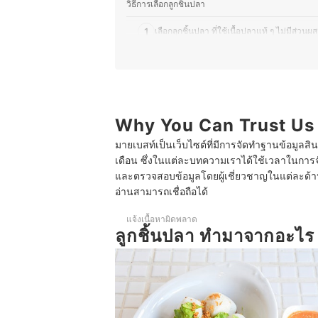
วิธีการเลือกลูกชิ้นปลา
1
เลือกลูกชิ้นปลา ที่ใช้เนื้อปลาแท้ ๆ ไม่มีส่
2
เลือกตามประเภทของลูกชิ้นปลาที่ชื่นชอบ
3
เลือกลูกชิ้นปลาจากนครสวรรค์เจ้าดัง
10 ลูกชิ้นปลา ยี่ห้อไหนอร่อย เนื้อเหนียว ถูกหลักอนามั
Why You Can Trust Us
มายเบสท์เป็นเว็บไซต์ที่มีการจัดทำฐานข้อมูลสิ
เดือน ซึ่งในแต่ละบทความเราได้ใช้เวลาในการจ
และตรวจสอบข้อมูลโดยผู้เชี่ยวชาญในแต่ละด้าน เ
อ่านสามารถเชื่อถือได้
แจ้งเนื้อหาผิดพลาด
ลูกชิ้นปลา ทํามาจากอะไร