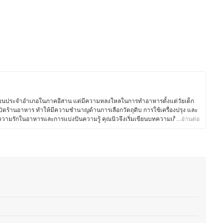
เรียนประจำอำเภอในภาคอีสาน แต่มีความหลงใหลในการทำอาหารตั้งแต่วัยเด็ก
ปิดร้านอาหาร ทำให้มีความชำนาญด้านการเลือกวัตถุดิบ การใช้เครื่องปรุง และ
วยความรักในอาหารและการแบ่งปันความรู้ คุณนิวจึงเริ่มเขียนบทความเกี่ยวกับ
…อ่านต่อ
วัตถุดิบ และการใช้อุปกรณ์ครัวอย่างมีประสิทธิภาพ โดยเน้นถ่ายทอดจาก
ถนำไปปรับใช้ในชีวิตประจำวันได้ง่ายขึ้น ซึ่งนอกจากความอร่อยแล้ว ยังให้ความ
าะสมกับไลฟ์สไตล์ของแต่ละคน เพื่อให้ทุกคนสนุกกับการทำอาหารได้อย่าง