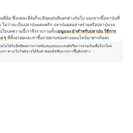
ห้อ ซึ่งแต่ละยี่ห้อก็จะมีจุดเด่นที่แตกต่างกันไป นอกจากนี้ปลาป่นที่
ตร ไม่ว่าจะเป็นปลาป่นผสมพริก ปลาป่นผสมสาหร่ายหรือปลาป่นรม
นั้นในบทความนี้เราจึงรวบรวมทั้ง
เมนูแนะนำสำหรับปลาป่น วิธีการ
าง ๆ
ที่ทั้งอร่อยและหาซื้อง่ายผ่านช่องทางออนไลน์มาฝากกันค่ะ
โดยไม่ได้รับอิทธิพลจากการสนับสนุนของแบรนด์หรือการจ่ายเงินเพื่อโปรโมต
องเรา ทางเว็บไซต์อาจได้รับค่าคอมมิชชั่นจากการซื้อดังกล่าว