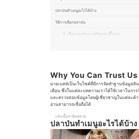
ปลาป่นทําเมนูอะไรได้บ้าง
วิธีการเลือกปลาป่น
1
เลือกปลาป่นจากชนิดของเนื้อปลา
2
เลือกปลาป่นสูตรเนื้อปลาล้วนหรือสูตรปรุงรส
3
เลือกปลาป่นแท้ที่ไม่มีส่วนผสมของแป้ง
10 ปลาป่น ยี่ห้อไหนดี หอม มัน มีประโยชน์ ทำอาหาร
Why You Can Trust Us
มายเบสท์เป็นเว็บไซต์ที่มีการจัดทำฐานข้อมูลสิ
เดือน ซึ่งในแต่ละบทความเราได้ใช้เวลาในการจ
และตรวจสอบข้อมูลโดยผู้เชี่ยวชาญในแต่ละด้าน เ
อ่านสามารถเชื่อถือได้
แจ้งเนื้อหาผิดพลาด
ปลาป่นทําเมนูอะไรได้บ้าง