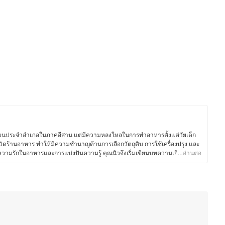
เรียนประจำอำเภอในภาคอีสาน แต่มีความหลงใหลในการทำอาหารตั้งแต่วัยเด็ก
ปิดร้านอาหาร ทำให้มีความชำนาญด้านการเลือกวัตถุดิบ การใช้เครื่องปรุง และ
วยความรักในอาหารและการแบ่งปันความรู้ คุณนิวจึงเริ่มเขียนบทความเกี่ยวกับ
…อ่านต่อ
วัตถุดิบ และการใช้อุปกรณ์ครัวอย่างมีประสิทธิภาพ โดยเน้นถ่ายทอดจาก
ถนำไปปรับใช้ในชีวิตประจำวันได้ง่ายขึ้น ซึ่งนอกจากความอร่อยแล้ว ยังให้ความ
าะสมกับไลฟ์สไตล์ของแต่ละคน เพื่อให้ทุกคนสนุกกับการทำอาหารได้อย่าง