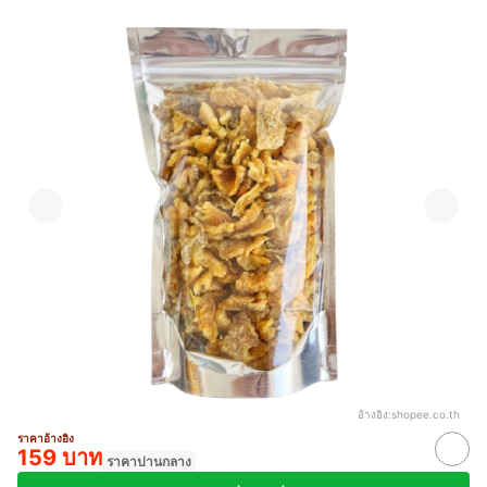
อ้างอิง:
shopee.co.th
ราคาอ้างอิง
159 บาท
ราคาปานกลาง