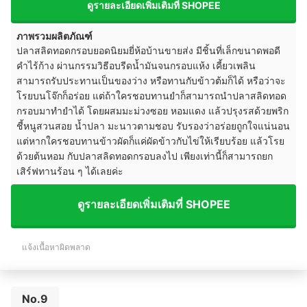
ดูรายละเอียดเพิ่มเติมที่ SHOPEE
ภาพรวมผลิตภัณฑ์
ปลาสลิดทอดกรอบยอดนิยมยี่ห้อบ้านขายส่ง มีชิ้นที่เล็กขนาดพอดี
คำไร้ก้าง ผ่านกรรมวิธีอบรีดน้ำมันจนกรอบแห้ง เคี้ยวเพลิน
สามารถรับประทานเป็นของว่าง หรือทานกับข้าวต้มก็ได้ หรือว่าจะ
โรยบนโจ๊กก็อร่อย แต่ถ้าใครชอบทานยำก็สามารถนำปลาสลิดทอด
กรอบมาทำยำได้ โดยผสมมะม่วงซอย หอมแดง แล้วปรุงรสด้วยพริก
ชี้หนูสวนสอย น้ำปลา มะนาวตามชอบ รับรองว่าอร่อยถูกใจแน่นอน
แต่หากใครชอบทานข้าวผัดก็แค่ผัดข้าวกับไข่ให้เรียบร้อย แล้วโรย
ด้วยต้นหอม กับปลาสลิดทอดกรอบลงไป เพียงเท่านี้ก็สามารถยก
เสิร์ฟทานร้อน ๆ ได้เลยค่ะ
ดูรายละเอียดเพิ่มเติมที่ SHOPEE
แจ้งเนื้อหาผิดพลาด
No.9