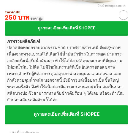
อ้างอิง:
shopee.co.th
ราคาอ้างอิง
250 บาท
ราคาสูง
ดูรายละเอียดเพิ่มเติมที่ SHOPEE
ภาพรวมผลิตภัณฑ์
ปลาสลิดทอดกรอบจากธรรมชาติ ปราศจากสารเคมี ดีต่อสุขภาพ
เนื่องจากทางแบรนด์ได้เลือกใช้น้ำมันรำข้าวในการทอด ผ่านการ
อบอีกครั้งเพื่อรีดน้ำมันออก ทำให้ได้ปลาสลิดทอดกรอบที่มีคุณภาพ
ไม่อมน้ำมัน ไม่หืน ไม่มีไขมันทรานส์ที่เป็นอันตรายต่อสุขภาพ
เหมาะสำหรับผู้ที่ต้องการดูแลสุขภาพ ควบคุมคอเลสเตอรอล และ
กำลังควบคุมน้ำหนัก นอกจากนี้ ยังมีการแล่เนื้อปลาเป็นชิ้นใหญ่
ขนาดครึ่งตัว จึงทำให้เนื้อปลามีความกรอบนอกนุ่มใน สมเป็นปลา
สลิดบางบ่อ ซึ่งสามารถทานกับข้าวต้มร้อน ๆ ได้เลย หรือจะทำเป็น
ยำปลาสลิดรสจัดจ้านก็ได้ค่ะ
ดูรายละเอียดเพิ่มเติมที่ SHOPEE
แจ้งเนื้อหาผิดพลาด