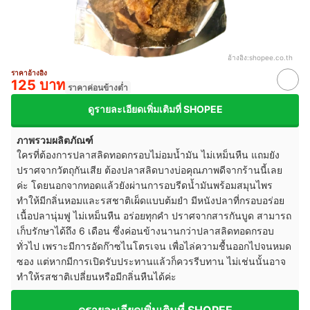
อ้างอิง:
shopee.co.th
ราคาอ้างอิง
125 บาท
ราคาค่อนข้างต่ำ
ดูรายละเอียดเพิ่มเติมที่ SHOPEE
ภาพรวมผลิตภัณฑ์
ใครที่ต้องการปลาสลิดทอดกรอบไม่อมน้ำมัน ไม่เหม็นหืน แถมยัง
ปราศจากวัตถุกันเสีย ต้องปลาสลิดบางบ่อคุณภาพดีจากร้านนี้เลย
ค่ะ โดยนอกจากทอดแล้วยังผ่านการอบรีดน้ำมันพร้อมสมุนไพร
ทำให้มีกลิ่นหอมและรสชาติเผ็ดแบบต้มยำ มีหนังปลาที่กรอบอร่อย
เนื้อปลานุ่มฟู ไม่เหม็นหืน อร่อยทุกคำ ปราศจากสารกันบูด สามารถ
เก็บรักษาได้ถึง 6 เดือน ซึ่งค่อนข้างนานกว่าปลาสลิดทอดกรอบ
ทั่วไป เพราะมีการอัดก๊าซไนโตรเจน เพื่อไล่ความชื้นออกไปจนหมด
ซอง แต่หากมีการเปิดรับประทานแล้วก็ควรรีบทาน ไม่เช่นนั้นอาจ
ทำให้รสชาติเปลี่ยนหรือมีกลิ่นหืนได้ค่ะ