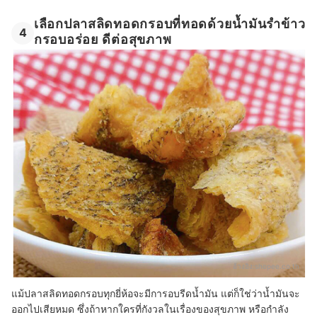
เลือกปลาสลิดทอดกรอบที่ทอดด้วยน้ำมันรำข้าว
4
กรอบอร่อย ดีต่อสุขภาพ
อ้างอิง:
shopee.co.th
แม้ปลาสลิดทอดกรอบทุกยี่ห้อจะมีการอบรีดน้ำมัน แต่ก็ใช่ว่าน้ำมันจะ
ออกไปเสียหมด ซึ่งถ้าหากใครที่กังวลในเรื่องของสุขภาพ หรือกำลัง