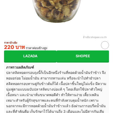
อ้างอิง:
shopee.co.th
ราคาอ้างอิง
220 บาท
ราคาค่อนข้างสูง
LAZADA
SHOPEE
ภาพรวมผลิตภัณฑ์
ปลาสลิดทอดกรอบถุงนี้ก็เป็นอีกหนึ่งร้านที่ทอดด้วยน้ำมันรำข้าว จึง
หอมอร่อย ไม่อมน้ำมัน สามารถทานเล่น หรือจะนำไปทำยำปลา
สลิดทอดกรอบทานคู่กับข้าวต้มก็ได้ เนื้อปลาชิ้นใหญ่ไม่แข็ง มีความ
นุ่มฟูตามแบบฉบับปลาสลิดบางบ่อแท้ ๆ โดยเลือกใช้ปลาตัวใหญ่
เนื้อหนา และนำมาหั่นขนาดพอดีคำ ทำให้ทานง่าย เคี้ยวเพลิน
เหมาะสำหรับผู้รักสุขภาพและคนที่กำลังควบคุมน้ำหนัก เพราะ
นอกจากจะมีการทอดด้วยน้ำมันรำข้าวแล้ว ยังผ่านการอบรีดน้ำมัน
และที่สำคัญคือ เก็บรักษาไว้ได้นานถึง 3 เดือนและไม่มีสารกันเสีย