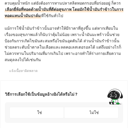
ควบคุมน้ำหนัก แต่ยังต้องการทานปลาสลิดทอดกรอบที่อร่อยอยู่ ก็ควร
เลือกยี่ห้อที่ทอดด้วยน้ำมันที่ดีต่อสุขภาพ โดยมักใช้น้ำมันรำข้าวในการ
ทอดแทนน้ำมันปาล์ม
ที่ใช้กันทั่วไป
แม้การใช้น้ำมันรำข้าวนั้นอาจทำให้มีราคาที่สูงขึ้น แต่หากเทียบใน
เรื่องของสุขภาพแล้วก็นับว่าคุ้มไม่น้อย เพราะน้ำมันมะพร้าวนั้นช่วย
ป้องกันการเกิดไขมันสะสมหรือไขมันอุดตันได้ ส่วนน้ำมันรำข้าวนั้น
ช่วยลดระดับน้ำตาลในเลือดและลดคอเลสเตอรอลได้ แต่ถึงอย่างไรก็
ไม่ควรทานในปริมาณที่มากเกินไป เพราะอาจทำให้ร่างกายเสียความ
สมดุลลงไปได้เช่นกัน
แจ้งเนื้อหาผิดพลาด
วิธีการเลือกใช้เป็นข้อมูลอ้างอิงได้หรือไม่ ?
ใช่
ไม่ใช่