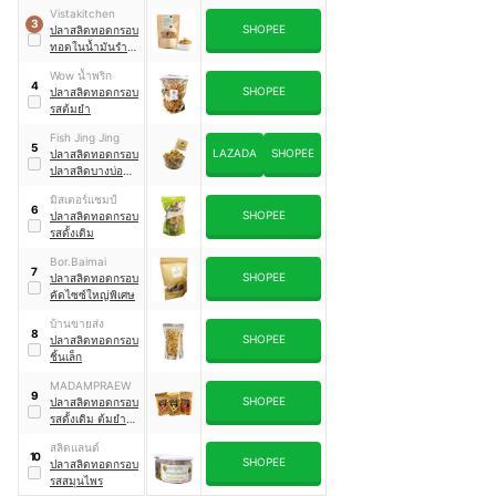
Vistakitchen
3
SHOPEE
ปลาสลิดทอดกรอบ
ทอดในน้ำมันรำ
ข้าว
Wow น้ำพริก
4
SHOPEE
ปลาสลิดทอดกรอบ
รสต้มยำ
Fish Jing Jing
5
LAZADA
SHOPEE
ปลาสลิดทอดกรอบ
ปลาสลิดบางบ่อ
ไซซ์ใหญ่
มิสเตอร์แชมป์
6
SHOPEE
ปลาสลิดทอดกรอบ
รสดั้งเดิม
Bor.Baimai
7
SHOPEE
ปลาสลิดทอดกรอบ
คัดไซซ์ใหญ่พิเศษ
บ้านขายส่ง
8
SHOPEE
ปลาสลิดทอดกรอบ
ชิ้นเล็ก
MADAMPRAEW
9
SHOPEE
ปลาสลิดทอดกรอบ
รสดั้งเดิม ต้มยำ
และหม่าล่า
สลิดแลนด์
10
SHOPEE
ปลาสลิดทอดกรอบ
รสสมุนไพร