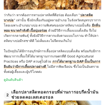
อ้างอิง:
shopee.co.th
ว่ากันว่า หากต้องการทานปลาสลิดที่ดีอร่อย ต้องเลือก "
ปลาสลิด
บางบ่อ
" เท่านั้น ซึ่งมักเลี้ยงกันอยู่หลายอำเภอ ในจังหวัดสมุทรปราการ
โดยเฉพาะอำเภอบางบ่อ ความพิเศษของปลาสลิดบางบ่อนั้นคือ
มีกลิ่น
หอม ขนาดกำลังดี เนื้อนุ่มอร่อย
ด้วยมีวิธีการเลี้ยงแบบดั้งเดิม จึงไม่
เกิดการกลายพันธุ์ ทั้งยังมีวิธีการตากแห้งตามแบบโบราณ ทำให้ปลา
สลิดบางบ่อมีรสชาติดี ไม่เค็มและไม่จืดจนเกินไป
ในปัจจุบันได้มีการอนุรักษ์การเลี้ยงปลาสลิดแบบดั้งเดิม พร้อมกับมีการ
พัฒนาการเลี้ยงให้ได้มาตรฐานการเกษตรที่ดี Good Agricultural
Practices หรือ GAP ควบคู่ไปด้วย
การได้มาตรฐาน GAP นั้นเป็นการ
ยืนยันว่ามีการเลี้ยงปลาอย่างดี
ไม่มีสารพิษเจือปน ซึ่งไม่เป็นอันตราย
ทั้งต่อผู้เลี้ยงและผู้บริโภคค่ะ
ดูอันดับสินค้า
เลือกปลาสลิดทอดกรอบที่ผ่านการอบรีดน้ำมัน
2
ช่วยลดคอเลสเตอรอล