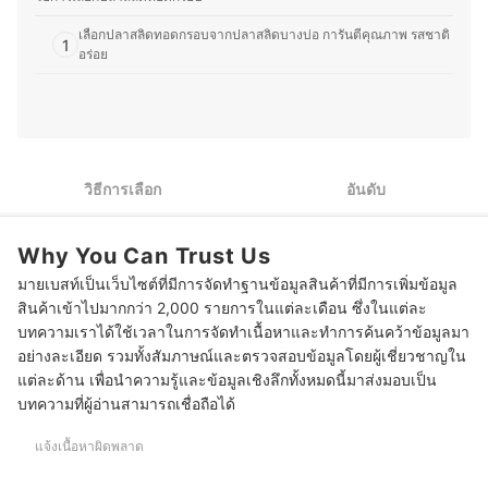
เพราะเราเข้าใจว่าความต้องการของผู้บริโภคมีความหลาก
เลือกปลาสลิดทอดกรอบจากปลาสลิดบางบ่อ การันตีคุณภาพ รสชาติ
หลาย จึงมุ่งนำเสนอคำแนะนำที่กระชับ เข้าใจง่าย และตอบ
1
อร่อย
โจทย์การใช้งานในชีวิตประจำวันมากที่สุด
ประวัติของ กองบรรณาธิการ mybest Thailand
2
เลือกปลาสลิดทอดกรอบที่ผ่านการอบรีดน้ำมัน ช่วยลดคอเลสเตอรอล
3
เลือกปลาสลิดทอดกรอบรสชาติตามชอบ
เลือกปลาสลิดทอดกรอบที่ทอดด้วยน้ำมันรำข้าว กรอบอร่อย ดีต่อ
วิธีการเลือก
อันดับ
4
สุขภาพ
10 ปลาสลิดทอดกรอบ ยี่ห้อไหนอร่อย กรอบฟู ไม่อมน้ำมัน
Why You Can Trust Us
มายเบสท์เป็นเว็บไซต์ที่มีการจัดทำฐานข้อมูลสินค้าที่มีการเพิ่มข้อมูล
สินค้าเข้าไปมากกว่า 2,000 รายการในแต่ละเดือน ซึ่งในแต่ละ
บทความเราได้ใช้เวลาในการจัดทำเนื้อหาและทำการค้นคว้าข้อมูลมา
อย่างละเอียด รวมทั้งสัมภาษณ์และตรวจสอบข้อมูลโดยผู้เชี่ยวชาญใน
แต่ละด้าน เพื่อนำความรู้และข้อมูลเชิงลึกทั้งหมดนี้มาส่งมอบเป็น
บทความที่ผู้อ่านสามารถเชื่อถือได้
แจ้งเนื้อหาผิดพลาด