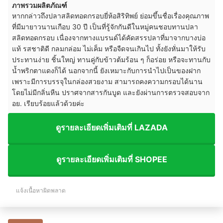
ภาพรวมผลิตภัณฑ์
หากกล่าวถึงปลาสลิดทอดกรอบยี่ห้อสิริทิพย์ ย่อมขึ้นชื่อเรื่องคุณภาพ
ที่มีมายาวนานเกือบ 30 ปี เป็นที่รู้จักกันดีในหมู่คนชอบทานปลา
สลิดทอดกรอบ เนื่องจากทางแบรนด์ได้คัดสรรปลาที่มาจากบางบ่อ
แท้ รสชาติดี กลมกล่อม ไม่เค็ม หรือจืดจนเกินไป ทั้งยังหั่นมาให้รับ
ประทานง่าย ชิ้นใหญ่ ทานคู่กับข้าวต้มร้อน ๆ ก็อร่อย หรือจะทานกับ
น้ำพริกตาแดงก็ได้ นอกจากนี้ ยังเหมาะกับการนำไปเป็นของฝาก
เพราะมีการบรรจุในกล่องสวยงาม สามารถคงความกรอบได้นาน
โดยไม่มีกลิ่นหืน ปราศจากสารกันบูด และยังผ่านการตรวจสอบจาก
อย. เรียบร้อยแล้วด้วยค่ะ
ดูรายละเอียดเพิ่มเติมที่ LAZADA
ดูรายละเอียดเพิ่มเติมที่ SHOPEE
แจ้งเนื้อหาผิดพลาด