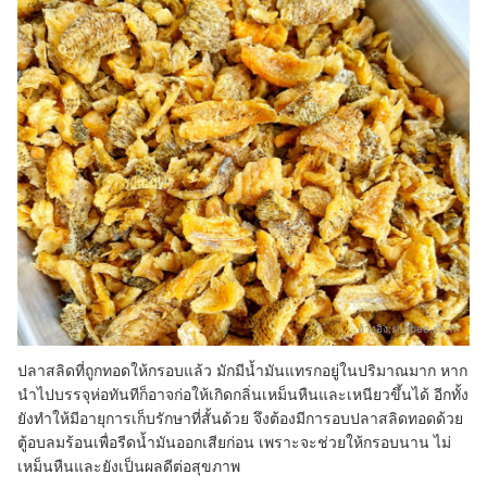
อ้างอิง:
shopee.co.th
ปลาสลิดที่ถูกทอดให้กรอบแล้ว มักมีน้ำมันแทรกอยู่ในปริมาณมาก หาก
นำไปบรรจุห่อทันทีก็อาจก่อให้เกิดกลิ่นเหม็นหืนและเหนียวขึ้นได้ อีกทั้ง
ยังทำให้มีอายุการเก็บรักษาที่สั้นด้วย จึงต้องมีการอบปลาสลิดทอดด้วย
ตู้อบลมร้อนเพื่อรีดน้ำมันออกเสียก่อน เพราะจะช่วยให้กรอบนาน ไม่
เหม็นหืนและยังเป็นผลดีต่อสุขภาพ