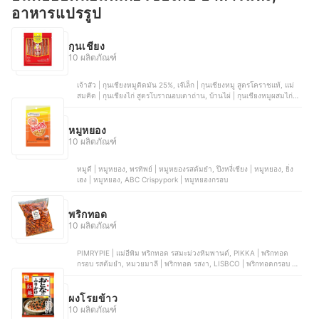
อาหารแปรรูป
กุนเชียง
10 ผลิตภัณฑ์
เจ้าสัว | กุนเชียงหมูติดมัน 25%, เจ๊เล็ก | กุนเชียงหมู สูตรโคราชแท้, แม่
สมคิด | กุนเชียงไก่ สูตรโบราณอบเตาถ่าน, บ้านไผ่ | กุนเชียงหมูผสมไก่,
ปึงหงี่เซียง | กุนเชียงปลา
หมูหยอง
10 ผลิตภัณฑ์
หมูดี | หมูหยอง, พรทิพย์ | หมูหยองรสต้มยำ, ปึงหงี่เชียง | หมูหยอง, ยิ่ง
เฮง | หมูหยอง, ABC Crispypork | หมูหยองกรอบ
พริกทอด
10 ผลิตภัณฑ์
PIMRYPIE | แม่อีพิม พริกทอด รสมะม่วงหิมพานต์, PIKKA | พริกทอด
กรอบ รสต้มยำ, หมวยมาลี | พริกทอด รสงา, LISBCO | พริกทอดกรอบ รส
ดั้งเดิม, ถั่วตราเต่า | พริกทอดกรอบ รสต้มยำ
ผงโรยข้าว
10 ผลิตภัณฑ์