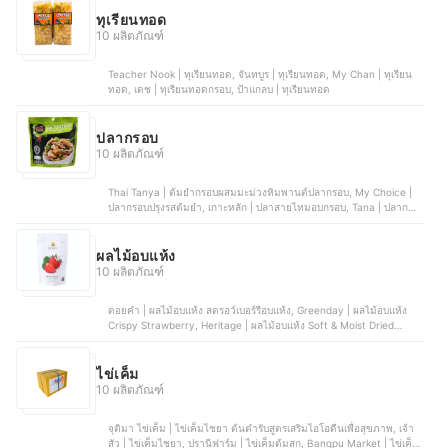
ทุเรียนทอด
10 ผลิตภัณฑ์
Teacher Nook | ทุเรียนทอด, จันทบูร | ทุเรียนทอด, My Chan | ทุเรียน
ทอด, เดช | ทุเรียนทอดกรอบ, ป้าแกลบ | ทุเรียนทอด
ปลากรอบ
10 ผลิตภัณฑ์
Thai Tanya | ต้มยำกรอบผสมมะม่วงหิมพานต์ปลากรอบ, My Choice |
ปลากรอบปรุงรสต้มยำ, เกาะหลัก | ปลาสายไหมอบกรอบ, Tana | ปลาก
รอบโรยงา, บ้านปลาเค็มทะเลใต้ | ปลากรอบสมุนไพร
ผลไม้อบแห้ง
10 ผลิตภัณฑ์
ดอยคำ | ผลไม้อบแห้ง สตรอว์เบอร์รีอบแห้ง, Greenday | ผลไม้อบแห้ง
Crispy Strawberry, Heritage | ผลไม้อบแห้ง Soft & Moist Dried
Cranberry, KUNNA | ผลไม้อบแห้ง มะม่วงอบแห้งเนื้อทองสูตรนุ่ม คัด
พิเศษ, Wel-B | ผลไม้อบแห้ง Freeze Dried Strawberry and Banana
ไข่เค็ม
10 ผลิตภัณฑ์
จุติมา ไข่เค็ม | ไข่เค็มไชยา ต้นตำรับสูตรเสริมไอโอดีนเพื่อสุขภาพ, เจ้า
สัว | ไข่เค็มไชยา, ปรานีฟาร์ม | ไข่เค็มต้มสุก, Bangpu Market | ไข่เค็ม