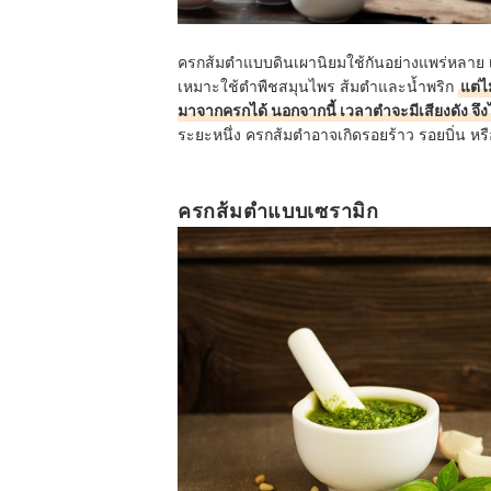
ครกส้มตำแบบดินเผานิยมใช้กันอย่างแพร่หลาย เพ
เหมาะใช้ตำพืชสมุนไพร ส้มตำและน้ำพริก
แต่ไ
มาจากครกได้ นอกจากนี้ เวลาตำจะมีเสียงดัง จ
ระยะหนึ่ง ครกส้มตำอาจเกิดรอยร้าว รอยบิ่น หรื
ครกส้มตำแบบเซรามิก