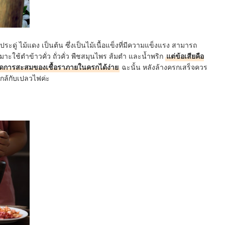
ดู่ ไม้แดง เป็นต้น ซึ่งเป็นไม้เนื้อแข็งที่มีความแข็งแรง สามารถ
มาะใช้ตำข้าวคั่ว ถั่วคั่ว พืชสมุนไพร ส้มตำ และน้ำพริก
แต่ข้อเสียคือ
กิดการสะสมของเชื้อราภายในครกได้ง่าย
ฉะนั้น หลังล้างครกเสร็จควร
กล้กับเปลวไฟค่ะ