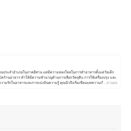
เรียนประจำอำเภอในภาคอีสาน แต่มีความหลงใหลในการทำอาหารตั้งแต่วัยเด็ก
ปิดร้านอาหาร ทำให้มีความชำนาญด้านการเลือกวัตถุดิบ การใช้เครื่องปรุง และ
วยความรักในอาหารและการแบ่งปันความรู้ คุณนิวจึงเริ่มเขียนบทความเกี่ยวกับ
…อ่านต่อ
วัตถุดิบ และการใช้อุปกรณ์ครัวอย่างมีประสิทธิภาพ โดยเน้นถ่ายทอดจาก
ถนำไปปรับใช้ในชีวิตประจำวันได้ง่ายขึ้น ซึ่งนอกจากความอร่อยแล้ว ยังให้ความ
าะสมกับไลฟ์สไตล์ของแต่ละคน เพื่อให้ทุกคนสนุกกับการทำอาหารได้อย่าง