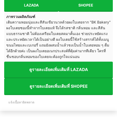
LAZADA
SHOPEE
ภาพรวมผลิตภัณฑ์
เติมความหอมนุ่มและสีสันเขียวนวลด้วยผงใบเตยจาก "BK Bakery"
ผงใบเตยซองนี้ทำจากใบเตยแท้ จึงได้รสชาติ กลิ่นหอม และสีสัน
แบบธรรมชาติ ไม่ต้องเตรียมใบเตยสดมาคั้นเอง ช่วยประหยัดแรง
และประหยัดเวลาได้เป็นอย่างดี ผงใบเตยนี้ใช้สร้างสรรค์ได้ทั้งเมนู
ขนมไทยและเบเกอรี่ แถมยังผสมน้ำแล้วชงเป็นน้ำใบเตยหอม ๆ ดื่ม
ได้อีกด้วยค่ะ เป็นผงใบเตยอเนกประสงค์ที่คุ้มค่ามากทีเดียว ใครที่
ชื่นชอบกลิ่นหอมของใบเตยจะต้องถูกใจแน่นอน
ดูรายละเอียดเพิ่มเติมที่ LAZADA
ดูรายละเอียดเพิ่มเติมที่ SHOPEE
แจ้งเนื้อหาผิดพลาด