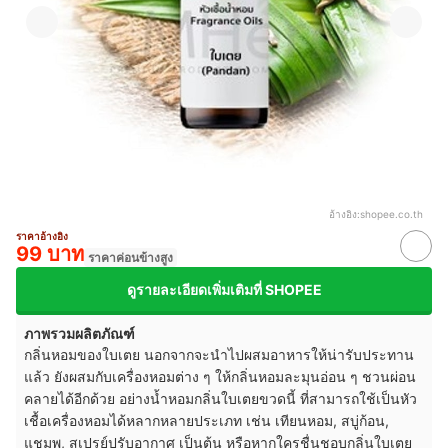
อ้างอิง:
shopee.co.th
ราคาอ้างอิง
99 บาท
ราคาค่อนข้างสูง
ดูรายละเอียดเพิ่มเติมที่ SHOPEE
ภาพรวมผลิตภัณฑ์
กลิ่นหอมของใบเตย นอกจากจะนำไปผสมอาหารให้น่ารับประทาน
แล้ว ยังผสมกับเครื่องหอมต่าง ๆ ให้กลิ่นหอมละมุนอ่อน ๆ ชวนผ่อน
คลายได้อีกด้วย อย่างน้ำหอมกลิ่นใบเตยขวดนี้ ที่สามารถใช้เป็นหัว
เชื้อเครื่องหอมได้หลากหลายประเภท เช่น เทียนหอม, สบู่ก้อน,
แชมพู, สเปรย์ปรับอากาศ เป็นต้น หรือหากใครชื่นชอบกลิ่นใบเตย