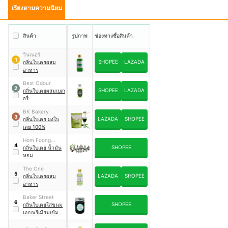
เรียงตามความนิยม
สินค้า
รูปภาพ
ช่องทางซื้อสินค้า
วินเนอร์
1
SHOPEE
LAZADA
กลิ่นใบเตยผสม
อาหาร
Best Odour
2
SHOPEE
LAZADA
กลิ่นใบเตยผสมเบเก
อรี่
BK Bakery
3
LAZADA
SHOPEE
กลิ่นใบเตย ผงใบ
เตย 100%
Hom Foong
4
SHOPEE
Aromatherapy
กลิ่นใบเตย น้ำมัน
หอม
The One
5
LAZADA
SHOPEE
กลิ่นใบเตยผสม
อาหาร
Baker Street
6
SHOPEE
กลิ่นใบเตยใส่ขนม
แบบพรีเมียมเข้ม
ข้น