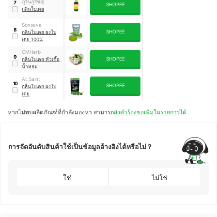
ภูรินภูริชญ์
7
SHOPEE
กลิ่นใบเตย
Sonsave
8
SHOPEE
กลิ่นใบเตย ผงใบ
เตย 100%
CMHerb
9
SHOPEE
กลิ่นใบเตย หัวเชื้อ
น้ำหอม
At.Saint
10
SHOPEE
กลิ่นใบเตย ผงใบ
เตย
หากไม่พบผลิตภัณฑ์ที่กำลังมองหา สามารถ
ส่งคำร้องขอเพิ่มในรายการได้
การจัดอันดับสินค้าใช้เป็นข้อมูลอ้างอิงได้หรือไม่ ?
ใช่
ไม่ใช่