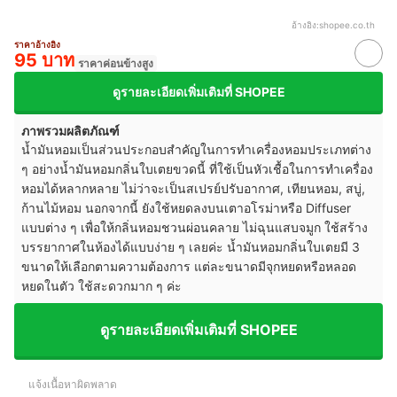
อ้างอิง:
shopee.co.th
ราคาอ้างอิง
95 บาท
ราคาค่อนข้างสูง
ดูรายละเอียดเพิ่มเติมที่ SHOPEE
ภาพรวมผลิตภัณฑ์
น้ำมันหอมเป็นส่วนประกอบสำคัญในการทำเครื่องหอมประเภทต่าง
ๆ อย่างน้ำมันหอมกลิ่นใบเตยขวดนี้ ที่ใช้เป็นหัวเชื้อในการทำเครื่อง
หอมได้หลากหลาย ไม่ว่าจะเป็นสเปรย์ปรับอากาศ, เทียนหอม, สบู่,
ก้านไม้หอม นอกจากนี้ ยังใช้หยดลงบนเตาอโรม่าหรือ Diffuser
แบบต่าง ๆ เพื่อให้กลิ่นหอมชวนผ่อนคลาย ไม่ฉุนแสบจมูก ใช้สร้าง
บรรยากาศในห้องได้แบบง่าย ๆ เลยค่ะ น้ำมันหอมกลิ่นใบเตยมี 3
ขนาดให้เลือกตามความต้องการ แต่ละขนาดมีจุกหยดหรือหลอด
หยดในตัว ใช้สะดวกมาก ๆ ค่ะ
ดูรายละเอียดเพิ่มเติมที่ SHOPEE
แจ้งเนื้อหาผิดพลาด