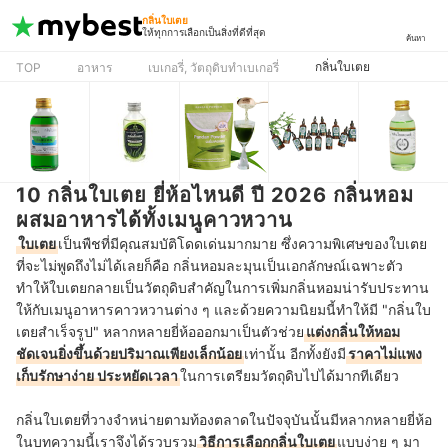
กลิ่นใบเตย
ให้ทุกการเลือกเป็นสิ่งที่ดีที่สุด
ค้นหา
กลิ่นใบเตย
TOP
อาหาร
เบเกอรี่, วัตถุดิบทำเบเกอรี่
10 กลิ่นใบเตย ยี่ห้อไหนดี ปี 2026 กลิ่นหอม
ผสมอาหารได้ทั้งเมนูคาวหวาน
ใบเตย
เป็นพืชที่มีคุณสมบัติโดดเด่นมากมาย ซึ่งความพิเศษของใบเตย
ที่จะไม่พูดถึงไม่ได้เลยก็คือ กลิ่นหอมละมุนเป็นเอกลักษณ์เฉพาะตัว
ทำให้ใบเตยกลายเป็นวัตถุดิบสำคัญในการเพิ่มกลิ่นหอมน่ารับประทาน
ให้กับเมนูอาหารคาวหวานต่าง ๆ และด้วยความนิยมนี้ทำให้มี "กลิ่นใบ
เตยสำเร็จรูป" หลากหลายยี่ห้อออกมาเป็นตัวช่วย
แต่งกลิ่นให้หอม
ชัดเจนยิ่งขึ้นด้วยปริมาณเพียงเล็กน้อย
เท่านั้น อีกทั้งยังมี
ราคาไม่แพง
เก็บรักษาง่าย ประหยัดเวลา
ในการเตรียมวัตถุดิบไปได้มากทีเดียว
กลิ่นใบเตยที่วางจำหน่ายตามท้องตลาดในปัจจุบันนั้นมีหลากหลายยี่ห้อ
ในบทความนี้เราจึงได้รวบรวม
วิธีการเลือกกลิ่นใบเตย
แบบง่าย ๆ มา