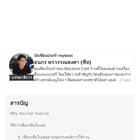
นักเขียนประจำ mybest
ธนกร พรวรรณพงศา (พีท)
คุณพีทเป็นเจ้าของ Blackkat Café ร้านที่โดดเด่นด้านเครื่อง
ดื่มและเบเกอรี่ โดยให้ความสำคัญกับวัตถุดิบคุณภาพและการ
บรรณาธิการ
สร้างสรรค์เมนูใหม่ ๆ ที่ผสมผสานรสชาติได้อย่างลงตัว ด้วย
…อ่านต่อ
ความหลงใหลในอาหาร เบเกอรี่ และเครื่องดื่ม ทำให้คุณพีท
ใส่ใจตั้งแต่การเลือกวัตถุดิบ กระบวนการทำ ไปจนถึงการ
ตกแต่งเมนูให้มีเอกลักษณ์ และพื้นฐานด้านการท่องเที่ยวและ
สารบัญ
การโรงแรมจากมหาวิทยาลัยเนชั่น ยังส่งเสริมให้คุณพีทเข้าใจ
ศาสตร์ของอาหารและเครื่องดื่ม รวมถึงการสร้างประสบการณ์
Why You Can Trust Us
ที่น่าประทับใจให้ลูกค้า ตั้งแต่การพัฒนาเมนูตามฤดูกาล กา
รอบเบเกอรี่สดใหม่ ไปจนถึงการจับคู่เครื่องดื่มกับขนมให้อร่อย
ลงตัว โดยนอกจากบริหารร้าน คุณพีทยังติดตามเทรนด์อาหาร
วิธีการเลือกกลิ่นใบเตย
ทดลองวัตถุดิบใหม่ ๆ และแบ่งปันความรู้ผ่านบทความด้าน
อาหาร เบเกอรี่ และการพัฒนาเมนูต่าง ๆ เพื่อให้ผู้ที่สนใจ
1
เลือกกลิ่นใบเตยตามจุดประสงค์การใช้งาน