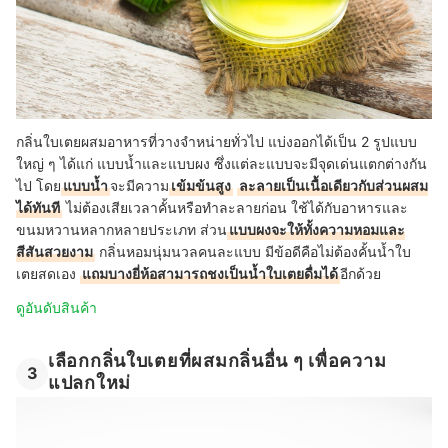
กลิ่นใบเตยผสมอาหารที่วางจำหน่ายทั่วไป แบ่งออกได้เป็น 2 รูปแบบ
ใหญ่ ๆ ได้แก่ แบบน้ำและแบบผง ซึ่งแต่ละแบบจะมีจุดเด่นแตกต่างกัน
ไป โดย
แบบน้ำ
จะมีความ
เข้มข้นสูง
ละลายเป็นเนื้อเดียวกับส่วนผสม
ได้ทันที
ไม่ต้องเสียเวลาคั้นหรือทำละลายก่อน ใช้ได้กับอาหารและ
ขนมหวานหลากหลายประเภท ส่วน
แบบผงจะให้ทั้งความหอมและ
สีสันสวยงาม
กลิ่นหอมนุ่มนวลคนละแบบ มีข้อดีคือไม่ต้องคั้นน้ำใบ
เตยสดเอง
แถมบางยี่ห้อสามารถชงเป็นน้ำใบเตยดื่มได้
อีกด้วย
ดูอันดับสินค้า
เลือกกลิ่นใบเตยที่ผสมกลิ่นอื่น ๆ เพื่อความ
3
แปลกใหม่