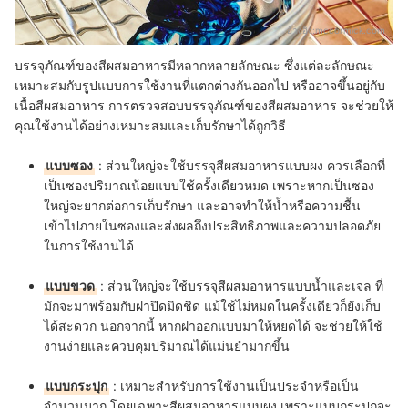
อ้างอิง:
mccormick.com
บรรจุภัณฑ์ของสีผสมอาหารมีหลากหลายลักษณะ ซึ่งแต่ละลักษณะ
เหมาะสมกับรูปแบบการใช้งานที่แตกต่างกันออกไป หรืออาจขึ้นอยู่กับ
เนื้อสีผสมอาหาร การตรวจสอบบรรจุภัณฑ์ของสีผสมอาหาร จะช่วยให้
คุณใช้งานได้อย่างเหมาะสมและเก็บรักษาได้ถูกวิธี
แบบซอง
: ส่วนใหญ่จะใช้บรรจุสีผสมอาหารแบบผง ควรเลือกที่
เป็นซองปริมาณน้อยแบบใช้ครั้งเดียวหมด เพราะหากเป็นซอง
ใหญ่จะยากต่อการเก็บรักษา และอาจทำให้น้ำหรือความชื้น
เข้าไปภายในซองและส่งผลถึงประสิทธิภาพและความปลอดภัย
ในการใช้งานได้
แบบขวด
: ส่วนใหญ่จะใช้บรรจุสีผสมอาหารแบบน้ำและเจล ที่
มักจะมาพร้อมกับฝาปิดมิดชิด แม้ใช้ไม่หมดในครั้งเดียวก็ยังเก็บ
ได้สะดวก นอกจากนี้ หากฝาออกแบบมาให้หยดได้ จะช่วยให้ใช้
งานง่ายและควบคุมปริมาณได้แม่นยำมากขึ้น
แบบกระปุก
: เหมาะสำหรับการใช้งานเป็นประจำหรือเป็น
จำนวนมาก โดยเฉพาะสีผสมอาหารแบบผง เพราะแบบกระปุกจะ