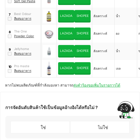
Soft Gel Paste
Best Odour
7
LAZADA
SHOPEE
สังเคราะห์
น้ำ
สีผสมอาหาร
The One
8
LAZADA
SHOPEE
สังเคราะห์
ผง
ก
Powder Color
Jellyhome
9
LAZADA
SHOPEE
สังเคราะห์
น้ำ
สีผสมอาหาร
Pro maste
10
LAZADA
SHOPEE
สังเคราะห์
เจล
สีผสมอาหาร
หากไม่พบผลิตภัณฑ์ที่กำลังมองหา สามารถ
ส่งคำร้องขอเพิ่มในรายการได้
การจัดอันดับสินค้าใช้เป็นข้อมูลอ้างอิงได้หรือไม่ ?
ใช่
ไม่ใช่