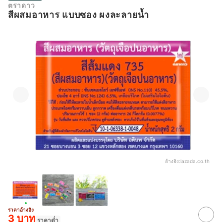
ตราดาว
สีผสมอาหาร แบบซอง ผงละลายน้ำ
อ้างอิง:
lazada.co.th
ราคาอ้างอิง
3 บาท
ราคาต่ำ