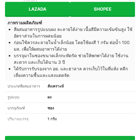
LAZADA
SHOPEE
ภาพรวมผลิตภัณฑ์
สีผสมอาหารรูปแบบผง ละลายได้ง่าย เนื้อสีมีความเข้มข้นสูง ใช้
อัตราส่วนในการผสมน้อย
ก่อนใช้ควรละลายในน้ำเล็กน้อย โดยใช้ผงสี 1 กรัม ต่อน้ำ 100
มล. เพื่อให้ผสมอาหารได้ง่าย
บรรจุมาในซองขนาดเล็กกะทัดรัด ช่วยให้พกพาได้ง่าย ใช้งาน
สะดวก และเก็บได้นาน 3 ปี
ได้รับการรับรองจาก อย. และฮาลาล ควรเก็บไว้ในที่แห้ง หลีก
เลี่ยงความชื้นและแสงแดดจัด
ประเภทสีผสมอาหาร
สังเคราะห์
รูปแบบ
ผง
บรรจุภัณฑ์
ซอง
ปริมาณบรรจุ
1 กรัม