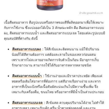
อ้างอิง:
greathill.co.th
เนื้อสีผสมอาหาร คือรูปแบบหรือสภาพของสีที่ผลิตออกมาเพื่อให้เหมาะ
กับการใช้งาน ซึ่งแบ่งออกได้เป็น 3 ลักษณะหลัก คือ สีผสมอาหารแบบ
ผง, สีผสมอาหารแบบน้ำ และสีผสมอาหารแบบเจล โดยแต่ละรูปแบบมี
คุณสมบัติที่ต่างกัน ดังนี้
สีผสมอาหารแบบผง
: ให้สีเข้มและติดทนนาน แม้ใช้ปริมาณ
น้อยก็ได้สีตามต้องการ แต่ต้องละลายในของเหลวก่อนผสม
เพราะหากไม่ละลายอาจเกิดการจับตัวเป็นก้อน มีอายุการเก็บ
รักษายาวนาน สามารถใช้ได้กับอาหารหลากหลายชนิด
สีผสมอาหารแบบน้ำ
: ใช้งานง่ายและมีราคาประหยัด เพียงแค่
หยดหรือเติมใส่อาหารที่ต้องการ แต่สีอาจเจือจางง่าย และหาก
อาหารที่เป็นแป้งหรือเนื้อสัมผัสแน่นเกินไปมีความชื้นเพิ่ม จึง
เหมาะกับเครื่องดื่ม, ขนมไทย หรืออาหารที่มีน้ำเป็นส่วนประกอบ
สีผสมอาหารแบบเจล
: สีเข้มสด ควบคุมปริมาณได้ง่าย ไม่ทำให้
อาหารเหลว เหมาะกับเค้ก ครีม น้ำตาลฟองดองต์ และงาน