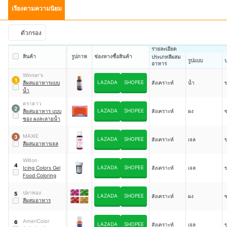
เรียงตามความนิยม
ตัวกรอง
รายละเอียด
สินค้า
รูปภาพ
ช่องทางซื้อสินค้า
ประเภทสีผสม
รูปแบบ
บ
อาหาร
Winner's
1
LAZADA
SHOPEE
สีผสมอาหารแบบ
สังเคราะห์
น้ำ
น้ำ
ตราดาว
2
LAZADA
SHOPEE
สีผสมอาหาร แบบ
สังเคราะห์
ผง
ซอง ผงละลายน้ำ
MAXIE
3
LAZADA
SHOPEE
สังเคราะห์
เจล
สีผสมอาหารเจล
Wilton
4
LAZADA
SHOPEE
Icing Colors Gel
สังเคราะห์
เจล
Food Coloring
ปลาทอง
5
LAZADA
SHOPEE
สังเคราะห์
ผง
สีผสมอาหาร
AmeriColor
6
LAZADA
SHOPEE
สังเคราะห์
เจล