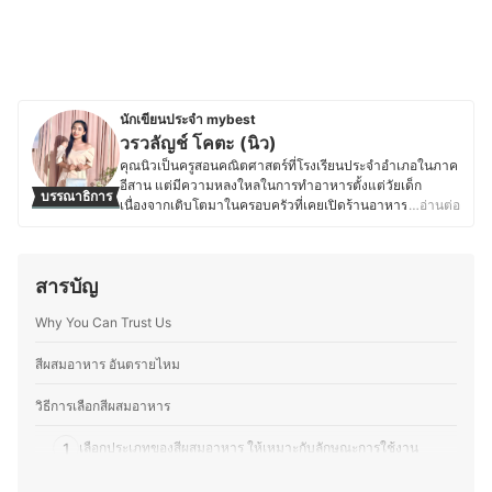
นักเขียนประจำ mybest
วรวลัญช์ โคตะ (นิว)
คุณนิวเป็นครูสอนคณิตศาสตร์ที่โรงเรียนประจำอำเภอในภาค
อีสาน แต่มีความหลงใหลในการทำอาหารตั้งแต่วัยเด็ก
บรรณาธิการ
เนื่องจากเติบโตมาในครอบครัวที่เคยเปิดร้านอาหาร ทำให้มี
…อ่านต่อ
ความชำนาญด้านการเลือกวัตถุดิบ การใช้เครื่องปรุง และการ
สร้างสรรค์เมนูใหม่ ๆ ที่ลงตัว ด้วยความรักในอาหารและการ
แบ่งปันความรู้ คุณนิวจึงเริ่มเขียนบทความเกี่ยวกับเคล็ดลับ
สารบัญ
การทำอาหาร เทคนิคการเลือกวัตถุดิบ และการใช้อุปกรณ์ครัว
อย่างมีประสิทธิภาพ โดยเน้นถ่ายทอดจากประสบการณ์จริง
Why You Can Trust Us
เพื่อให้ผู้อ่านสามารถนำไปปรับใช้ในชีวิตประจำวันได้ง่ายขึ้น
ซึ่งนอกจากความอร่อยแล้ว ยังให้ความสำคัญกับการทำ
อาหารที่สะดวกและเหมาะสมกับไลฟ์สไตล์ของแต่ละคน เพื่อ
สีผสมอาหาร อันตรายไหม
ให้ทุกคนสนุกกับการทำอาหารได้อย่างเต็มที่
ประวัติของ วรวลัญช์ โคตะ (นิว)
วิธีการเลือกสีผสมอาหาร
1
เลือกประเภทของสีผสมอาหาร ให้เหมาะกับลักษณะการใช้งาน