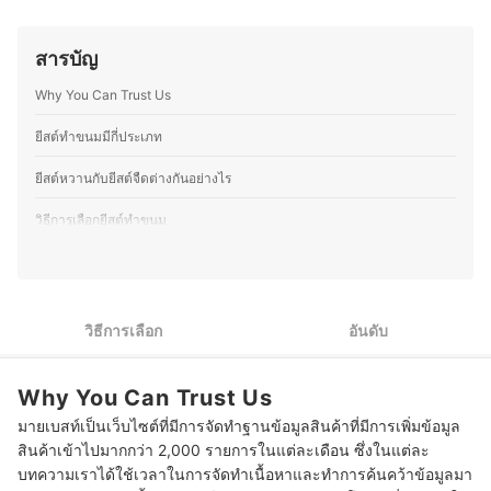
คุณอุ๊ยจึงมีความเชี่ยวชาญในการผสานศาสตร์ของจุล
ที่น่าประทับใจให้ลูกค้า ตั้งแต่การพัฒนาเมนูตามฤดูกาล กา
ชีววิทยากับศิลปะการทำขนม ทำให้สามารถแนะนำการเลือก
รอบเบเกอรี่สดใหม่ ไปจนถึงการจับคู่เครื่องดื่มกับขนมให้อร่อย
วัตถุดิบ กระบวนการทำขนมที่ถูกต้อง และอุปกรณ์ที่เหมาะสม
ลงตัว โดยนอกจากบริหารร้าน คุณพีทยังติดตามเทรนด์อาหาร
สารบัญ
ได้อย่างแม่นยำ อีกทั้งยังเข้าใจแนวโน้มและนวัตกรรมขนมใน
ทดลองวัตถุดิบใหม่ ๆ และแบ่งปันความรู้ผ่านบทความด้าน
ระดับสากลอีกด้วย
อาหาร เบเกอรี่ และการพัฒนาเมนูต่าง ๆ เพื่อให้ผู้ที่สนใจ
Why You Can Trust Us
ประวัติของ พีรภัทร ศรีทอง (อุ๊ย)
สามารถนำไปต่อยอดได้อีกด้วย
ประวัติของ ธนกร พรวรรณพงศา (พีท)
ยีสต์ทำขนมมีกี่ประเภท
ยีสต์หวานกับยีสต์จืดต่างกันอย่างไร
วิธีการเลือกยีสต์ทำขนม
สำหรับผู้ที่เริ่มทำเบเกอรี่ เลือกยีสต์แห้งชนิดผง (Instant Dry Yeast)
1
เและเลือกประเภทยีสต์ให้เหมาะกับชนิดขนมปัง
เลือกยีสต์สด (Fresh Yeast) สำหรับผู้ที่ทำเบเกอรี่เป็นประจำหรือ
2
วิธีการเลือก
อันดับ
ต้องการรสชาติแบบพรีเมียม
3
เลือกยีสต์ที่ปราศจากกลูเตน สำหรับผู้ที่แพ้กลูเตน
Why You Can Trust Us
เลือกยีสต์ธรรมชาติสำหรับคนที่รักษาสุขภาพหรือมีปัญหาด้านการ
มายเบสท์เป็นเว็บไซต์ที่มีการจัดทำฐานข้อมูลสินค้าที่มีการเพิ่มข้อมูล
4
ย่อย
สินค้าเข้าไปมากกว่า 2,000 รายการในแต่ละเดือน ซึ่งในแต่ละ
บทความเราได้ใช้เวลาในการจัดทำเนื้อหาและทำการค้นคว้าข้อมูลมา
10 ยีสต์ทำขนม ยี่ห้อไหนดี รวมยีสต์จืด ยีสต์หวาน