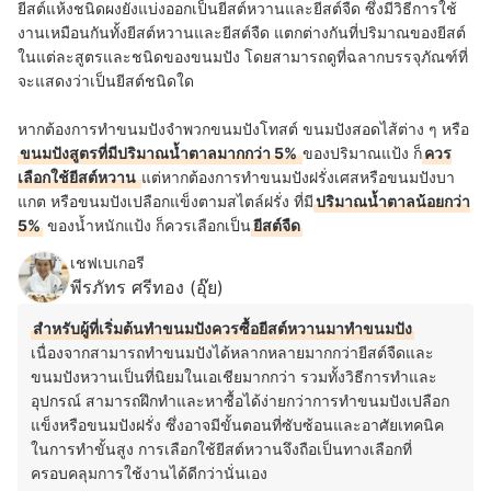
ยีสต์แห้งชนิดผงยังแบ่งออกเป็นยีสต์หวานและยีสต์จืด ซึ่งมีวิธีการใช้
งานเหมือนกันทั้งยีสต์หวานและยีสต์จืด แตกต่างกันที่ปริมาณของยีสต์
ในแต่ละสูตรและชนิดของขนมปัง โดยสามารถดูที่ฉลากบรรจุภัณฑ์ที่
จะแสดงว่าเป็นยีสต์ชนิดใด
หากต้องการทำขนมปังจำพวกขนมปังโทสต์ ขนมปังสอดไส้ต่าง ๆ หรือ
ขนมปังสูตรที่มีปริมาณน้ำตาลมากกว่า 5%
ของปริมาณแป้ง ก็
ควร
เลือกใช้ยีสต์หวาน
แต่หากต้องการทำขนมปังฝรั่งเศสหรือขนมปังบา
แกต หรือขนมปังเปลือกแข็งตามสไตล์ฝรั่ง ที่มี
ปริมาณน้ำตาลน้อยกว่า
5%
ของน้ำหนักแป้ง ก็ควรเลือกเป็น
ยีสต์จืด
เชฟเบเกอรี
พีรภัทร ศรีทอง (อุ๊ย)
สำหรับผู้ที่เริ่มต้นทำขนมปังควรซื้อยีสต์หวานมาทำขนมปัง
เนื่องจากสามารถทำขนมปังได้หลากหลายมากกว่ายีสต์จืดและ
ขนมปังหวานเป็นที่นิยมในเอเชียมากกว่า รวมทั้งวิธีการทำและ
อุปกรณ์ สามารถฝึกทำและหาซื้อได้ง่ายกว่าการทำขนมปังเปลือก
แข็งหรือขนมปังฝรั่ง ซึ่งอาจมีขั้นตอนที่ซับซ้อนและอาศัยเทคนิค
ในการทำขั้นสูง การเลือกใช้ยีสต์หวานจึงถือเป็นทางเลือกที่
ครอบคลุมการใช้งานได้ดีกว่านั่นเอง