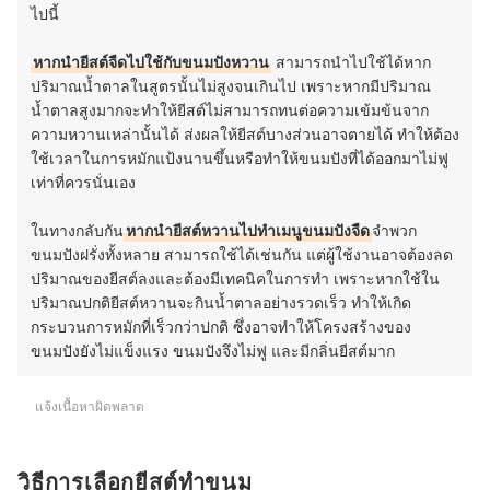
ไปนี้
หากนำยีสต์จืดไปใช้กับขนมปังหวาน
สามารถนำไปใช้ได้หาก
ปริมาณน้ำตาลในสูตรนั้นไม่สูงจนเกินไป เพราะหากมีปริมาณ
น้ำตาลสูงมากจะทำให้ยีสต์ไม่สามารถทนต่อความเข้มข้นจาก
ความหวานเหล่านั้นได้ ส่งผลให้ยีสต์บางส่วนอาจตายได้ ทำให้ต้อง
ใช้เวลาในการหมักแป้งนานขึ้นหรือทำให้ขนมปังที่ได้ออกมาไม่ฟู
เท่าที่ควรนั่นเอง
ในทางกลับกัน
หากนำยีสต์หวานไปทำเมนูขนมปังจืด
จำพวก
ขนมปังฝรั่งทั้งหลาย สามารถใช้ได้เช่นกัน แต่ผู้ใช้งานอาจต้องลด
ปริมาณของยีสต์ลงและต้องมีเทคนิคในการทำ เพราะหากใช้ใน
ปริมาณปกติยีสต์หวานจะกินน้ำตาลอย่างรวดเร็ว ทำให้เกิด
กระบวนการหมักที่เร็วกว่าปกติ ซึ่งอาจทำให้โครงสร้างของ
ขนมปังยังไม่แข็งแรง ขนมปังจึงไม่ฟู และมีกลิ่นยีสต์มาก
แจ้งเนื้อหาผิดพลาด
วิธีการเลือกยีสต์ทำขนม