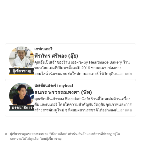
เชฟเบเกอรี
พีรภัทร ศรีทอง (อุ๊ย)
คุณอุ๊ยเป็นเจ้าของร้าน เธอ-ra-py Heartmade Bakery ร้าน
ขนมโฮมเมดที่เปิดมาตั้งแต่ปี 2016 ขายเฉพาะช่องทาง
ผู้เชี่ยวชาญ
ออนไลน์ เน้นขนมอบสดใหม่ตามออเดอร์ ใช้วัตถุดิบคุณภาพ
…อ่านต่อ
สูงและออร์แกนิก ปราศจากสารเสริมคุณภาพ ในอดีตจบการ
ศึกษาด้านจุลชีววิทยา จากมหาวิทยาลัยศรีนครินทรวิโรฒ แต่
นักเขียนประจำ mybest
ด้วยความหลงใหลในขนม คุณอุ๊ยจึงศึกษาต่อด้านการทำขนม
ธนกร พรวรรณพงศา (พีท)
ที่ Le Cordon Bleu Dusit ฝึกฝนจนสามารถเปิดร้านของตัว
คุณพีทเป็นเจ้าของ Blackkat Café ร้านที่โดดเด่นด้านเครื่อง
เอง และยังคงเรียนเพิ่มเติมจากเชฟแชมป์โลก อีกทั้งยังศึกษาดู
ดื่มและเบเกอรี่ โดยให้ความสำคัญกับวัตถุดิบคุณภาพและการ
บรรณาธิการ
งานด้านขนมปังที่ไต้หวันมาอย่างสม่ำเสมอ ต่อมาในปี 2020
สร้างสรรค์เมนูใหม่ ๆ ที่ผสมผสานรสชาติได้อย่างลงตัว ด้วย
…อ่านต่อ
คุณอุ๊ยเริ่มศึกษาและทำงานด้าน Technical Sale &
ความหลงใหลในอาหาร เบเกอรี่ และเครื่องดื่ม ทำให้คุณพีท
Marketing เกี่ยวกับเครื่องจักรและอุปกรณ์สำหรับขนมอบ และ
ใส่ใจตั้งแต่การเลือกวัตถุดิบ กระบวนการทำ ไปจนถึงการ
ในปี 2023 ได้ร่วมงานวิจัยกับมหาวิทยาลัยศรีนครินทรวิโรฒ
ตกแต่งเมนูให้มีเอกลักษณ์ และพื้นฐานด้านการท่องเที่ยวและ
และทีม Coffee Innovation Research Unit พัฒนา Cascara
การโรงแรมจากมหาวิทยาลัยเนชั่น ยังส่งเสริมให้คุณพีทเข้าใจ
ผู้เชี่ยวชาญตรวจสอบเฉพาะ "วิธีการเลือก" เท่านั้น สินค้าและบริการที่ปรากฏอยู่ใน
Biscuit จากเปลือกกาแฟ เพื่อลดขยะในอุตสาหกรรมกาแฟ
ศาสตร์ของอาหารและเครื่องดื่ม รวมถึงการสร้างประสบการณ์
บทความไม่ได้ถูกเลือกโดยผู้เชี่ยวชาญ