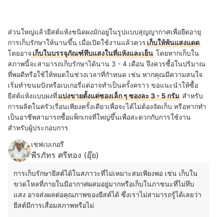
ส่วนใหญ่แล้วยีสต์แห้งชนิดผง
มักอยู่ในรูปแบบสุญญากาศเพื่อยืดอายุ
การเก็บรักษาให้นานขึ้น เมื่อเปิดใช้งานแล้วควร
เก็บให้พ้นแสงแดด
โดยอาจ
เก็บในบรรจุภัณฑ์ทึบแสงในที่แห้งและเย็น
โดยหากเก็บใน
สภาพนี้จะสามารถเก็บรักษาได้นาน 3 - 4 เดือน จึงควรซื้อในปริมาณ
ที่พอดีหรือใช้ให้หมดในช่วงเวลาที่กำหนด เช่น หากคุณมีความสนใจ
เริ่มทำขนมปังหรือเบเกอรี่แต่อาจทำเป็นครั้งคราว ขอแนะนำให้ซื้อ
ยีสต์แห้งแบบผงที่
แบ่งขายตั้งแต่ซองเล็ก ๆ ซองละ 3 - 5 กรัม
สำหรับ
การผลิตในครัวเรือนเพียงครั้งเดียวเพื่อจะได้ไม่ต้องจัดเก็บ หรือหากทำ
เป็นอาชีพสามารถซื้อแพ็กเกจที่ใหญ่ขึ้นเพื่อสะดวกกับการใช้งาน
สำหรับผู้ประกอบการ
เชฟเบเกอรี
พีรภัทร ศรีทอง (อุ๊ย)
การเก็บรักษายีสต์ได้ในสภาวะที่ไม่เหมาะสมเพียงพอ เช่น เก็บใน
ขวดโหลที่ภายในมีอากาศผสมอยู่มากหรือเก็บในภาชนะที่ไม่ทึบ
แสง อาจส่งผลต่อคุณภาพของยีสต์ได้ ซึ่งเราไม่สามารถรู้ได้เลยว่า
ยีสต์มีการเสื่อมสภาพหรือไม่