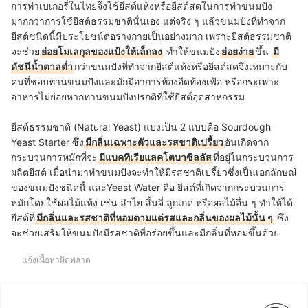
การทำเบเกอรี่ในไทยจึงใช้ยีสต์แห้งหรือยีสต์สดในการทำขนมปัง
มากกว่าการใช้ยีสต์ธรรมชาตินั่นเอง แต่จริง ๆ แล้วขนมปังที่ทำจาก
ยีสต์ชนิดนี้มีประโยชน์ต่อร่างกายเป็นอย่างมาก เพราะยีสต์ธรรมชาติ
จะช่วย
ย่อยโมเลกุลของแป้งให้เล็กลง
ทำให้ขนมปัง
ย่อยง่าย
ขึ้น
มี
ดัชนีน้ำตาลต่ำ
กว่าขนมปังที่ทำจากยีสต์แห้งหรือยีสต์สดจึงเหมาะกับ
คนที่ชอบทานขนมปังและมักมีอาการท้องอืดท้องเฟ้อ หรือกระเพาะ
อาหารไม่ย่อยหากทานขนมปังปรกติที่ใช้ยีสต์อุตสาหกรรม
ยีสต์ธรรมชาติ (Natural Yeast) แบ่งเป็น 2 แบบคือ Sourdough
Yeast Starter ซึ่ง
มีกลิ่นเฉพาะตัวและรสชาติเปรี้ยว
อันเกิดจาก
กระบวนการหมักที่จะ
มีแบคทีเรียแลคโตบาซิลลัส
ที่อยู่ในกระบวนการ
ผลิตยีสต์ เมื่อนำมาทำขนมปังจะทำให้มีรสชาติเปรี้ยวซึ่งเป็นเอกลักษณ์
ของขนมปังชนิดนี้ และ
Yeast Water คือ ยีสต์ที่เกิดจากกระบวนการ
หมักโดยใช้ผลไม้แห้ง เช่น ลำไย ลิ้นจี่ ลูกเกด หรือผลไม้อื่น ๆ
ทำให้ได้
ยีสต์ที่
มีกลิ่นและรสชาติที่หอมตามแต่รสและกลิ่นของผลไม้นั้น ๆ
ซึ่ง
จะช่วยเสริมให้ขนมปังมีรสชาติที่อร่อยขึ้นและมีกลิ่นที่หอมขึ้นด้วย
แจ้งเนื้อหาผิดพลาด