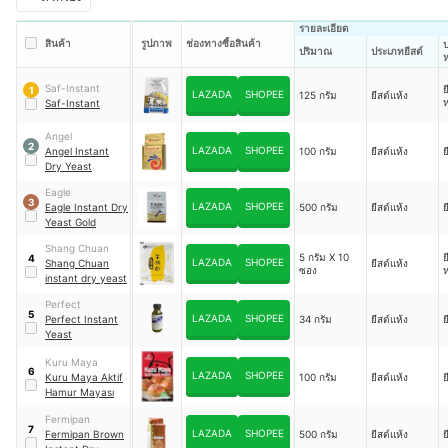
รายละเอียด
สินค้า
รูปภาพ
ช่องทางซื้อสินค้า
ปริมาณ
ประเภทยีสต์
Saf-Instant
ย
1
LAZADA
SHOPEE
125 กรัม
ยีสต์แห้ง
Saf-Instant
Angel
2
LAZADA
SHOPEE
Angel Instant
100 กรัม
ยีสต์แห้ง
ย
Dry Yeast
Eagle
3
LAZADA
SHOPEE
Eagle Instant Dry
500 กรัม
ยีสต์แห้ง
ย
Yeast Gold
Shang Chuan
5 กรัม X 10
ย
4
LAZADA
SHOPEE
Shang Chuan
ยีสต์แห้ง
ซอง
instant dry yeast
Perfect
5
LAZADA
SHOPEE
Perfect Instant
34 กรัม
ยีสต์แห้ง
ย
Yeast
Kuru Maya
6
LAZADA
SHOPEE
Kuru Maya Aktif
100 กรัม
ยีสต์แห้ง
ย
Hamur Mayası
Fermipan
7
LAZADA
SHOPEE
Fermipan Brown
500 กรัม
ยีสต์แห้ง
ย