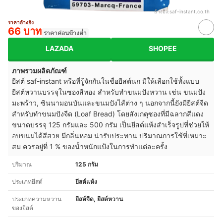
อ้างอิง:
saf-instant.co.th
ราคาอ้างอิง
66 บาท
ราคาค่อนข้างต่ำ
LAZADA
SHOPEE
ภาพรวมผลิตภัณฑ์
ยีสต์ saf-instant หรือที่รู้จักกันในชื่อยีสต์นก มีให้เลือกใช้ทั้งแบบ
ยีสต์หวานบรรจุในซองสีทอง สำหรับทำขนมปังหวาน เช่น ขนมปัง
มะพร้าว, ซินนามอนบันและขนมปังไส้ต่าง ๆ นอกจากนี้ยังมียีสต์จืด
สำหรับทำขนมปังจืด (Loaf Bread) โดยสังเกตุซองที่มีฉลากสีแดง
ขนาดบรรจุ 125 กรัมและ 500 กรัม เป็นยีสต์แห้งสำเร็จรูปที่ช่วยให้
อบขนมได้สีสวย มีกลิ่นหอม น่ารับประทาน ปริมาณการใช้ที่เหมาะ
สม ควรอยู่ที่ 1 % ของน้ำหนักแป้งในการทำแต่ละครั้ง
ปริมาณ
125 กรัม
ประเภทยีสต์
ยีสต์แห้ง
ประเภทความหวาน
ยีสต์จืด, ยีสต์หวาน
ของยีสต์