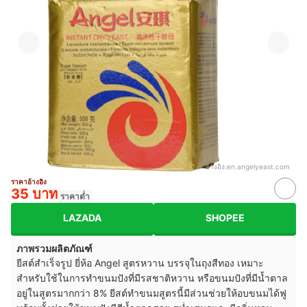
อ้างอิง:
en.angelyeast.com
ราคาอ้างอิง
35 บาท
ราคาต่ำ
LAZADA
SHOPEE
ภาพรวมผลิตภัณฑ์
ยีสต์สำเร็จรูป ยี่ห้อ Angel สูตรหวาน บรรจุในถุงสีทอง เหมาะ
สำหรับใช้ในการทำขนมปังที่มีรสชาติหวาน หรือขนมปังที่มีน้ำตาล
อยู่ในสูตรมากกว่า 8% ยีสต์ทำขนมสูตรนี้มีส่วนช่วยให้อบขนมได้ฟู