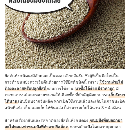
ยีสต์แห้งชนิดผงมีลักษณะเป็นผงละเอียดสีครีม ซึ่งผู้ที่เป็นมือใหม่ใน
การทำขนมปังควรเริ่มต้นด้วยการใช้ยีสต์ชนิดนี้ เพราะ
ใช้งานง่ายไม่
ต้องละลายหรือปลุกยีสต์
ก่อนการใช้งาน
หาซื้อได้ง่าย มีราคาถูก
มี
หลายแบรนด์และหลายขนาดให้เลือกซื้อ ที่สำคัญคือสามารถ
เก็บรักษา
ได้นาน
เป็นปีนับจากวันผลิต หากเปิดใช้งานแล้วและเก็บในภาชนะปิด
สนิทที่แห้ง เย็น และเก็บให้พ้นแสง ก็สามารถเก็บได้นาน 3 - 4 เดือน
สำหรับเรื่องกลิ่นและรสชาติของยีสต์แห้งชนิดผง
ขนมปังที่อบออกมา
จะไม่หอมเท่าขนมปังที่ทำจากยีสต์สด
หากหมักแป้งโดยควบคุมเวลา