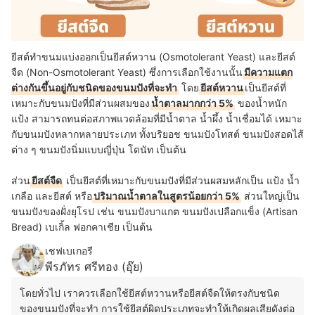
ยีสต์ทำขนมแบ่งออกเป็นยีสต์หวาน (Osmotolerant Yeast) และยีสต์
จืด (Non-Osmotolerant Yeast) ซึ่งการเลือกใช้งานนั้น
มีความแตก
ต่างกันขึ้นอยู่กับชนิดของขนมปังที่จะทำ
โดย
ยีสต์หวาน
เป็นยีสต์ที่
เหมาะกับขนมปังที่มีส่วนผสมของ
น้ำตาลมากกว่า 5%
ของน้ำหนัก
แป้ง สามารถทนต่อสภาพแวดล้อมที่มีน้ำตาล น้ำผึ้ง น้ำเชื่อมได้ เหมาะ
กับขนมปังหลากหลายประเภท ทั้งบริยอช ขนมปังโทสต์ ขนมปังสอดไส้
ต่าง ๆ ขนมปังนิ่มแบบญี่ปุ่น โดนัท เป็นต้น
ส่วน
ยีสต์จืด
เป็นยีสต์ที่เหมาะกับขนมปังที่มีส่วนผสมหลักเป็น แป้ง น้ำ
เกลือ และยีสต์ หรือ
ปริมาณน้ำตาลในสูตรน้อยกว่า 5%
ส่วนใหญ่เป็น
ขนมปังของฝั่งยุโรป เช่น ขนมปังบาแกต ขนมปังเปลือกแข็ง (Artisan
Bread) เบเกิ้ล ฟอกคาเชีย เป็นต้น
เชฟเบเกอรี
พีรภัทร ศรีทอง (อุ๊ย)
โดยทั่วไป เราควรเลือกใช้ยีสต์หวานหรือยีสต์จืดให้ตรงกับชนิด
ของขนมปังที่จะทำ การใช้ยีสต์ผิดประเภทจะทำให้เกิดผลเสียดังต่อ