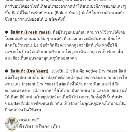
คาร์บอนไดออกไซด์เกิดเป็นฟองอากาศทำให้ขนมปังมีการขยายและฟู
ขึ้น
ยีสต์ที่ใช้สำหรับทำขนม (Baker Yeast) มักใช้ในการผลิตขนมปัง
ซึ่งสามารถแบ่งย่อยได้ 2 ชนิด ดังนี้
●
ยีสต์สด (Fresh Yeast)
ที่อยู่ในรูปแบบก้อน สามารถใช้งานได้เลย
โดยผสมกับส่วนผสมอื่น ๆ ขนมปังที่อบออกมาจะมีกลิ่นหอม นิยมใช้
สำหรับร้านขนมปัง ข้อจำกัดคือจะราคาสูงกว่ายีสต์แห้ง หาซื้อได้
เฉพาะในร้านวัตถุดิบเบเกอรี่ขนาดใหญ่เท่านั้น อายุการเก็บรักษาสั้น
และต้องเก็บแบบรักษาอุณหภูมิตลอดเวลา
●
ยีสต์แห้ง (Dry Yeast)
แบ่งเป็น 2 ชนิด คือ Active Dry Yeast ยีสต์
แห้งในรูปแบบเกล็ด ต้องปลุกยีสต์ด้วยน้ำอุ่นด้วยการละลายก่อนการใช้
งาน และ Instant Dry Yeast ยีสต์แห้งที่ได้รับความนิยมและใช้กัน
อย่างแพร่หลาย เนื่องจากหาซื้อได้ง่าย มีหลายขนาด และหลายแบรนด์
ให้เลือก มีจำหน่ายในซุปเปอร์มาเก็ตทั่วไป เหมาะกับทั้งผู้ที่เริ่มต้นทำ
ขนมปังหรือมืออาชีพเช่นเดียวกัน เก็บรักษาในอุณหภูมิห้องได้นานเป็น
ปีก่อนการเปิดใช้งาน
เชฟเบเกอรี
พีรภัทร ศรีทอง (อุ๊ย)