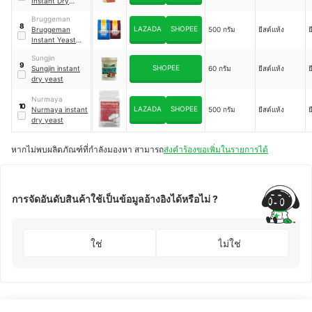
Instant Dry
Yeast
Bruggeman
8
LAZADA
SHOPEE
Bruggeman
500 กรัม
ยีสต์แห้ง
ย
Instant Yeast
Blue
Sungjin
9
SHOPEE
Sungjin instant
60 กรัม
ยีสต์แห้ง
ย
dry yeast
Nurmaya
10
LAZADA
SHOPEE
Nurmaya instant
500 กรัม
ยีสต์แห้ง
ย
dry yeast
หากไม่พบผลิตภัณฑ์ที่กำลังมองหา สามารถ
ส่งคำร้องขอเพิ่มในรายการได้
การจัดอันดับสินค้าใช้เป็นข้อมูลอ้างอิงได้หรือไม่ ?
ใช่
ไม่ใช่