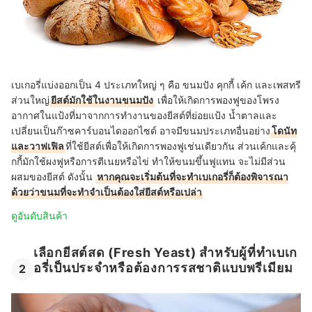
เบเกอรี่แบ่งออกเป็น 4 ประเภทใหญ่ ๆ คือ ขนมปัง คุกกี้ เค้ก และเพสทรี
ส่วนใหญ่
ยีสต์มักใช้ในงานขนมปัง
เพื่อให้เกิดการพองฟูของโพรง
อากาศในแป้งที่มาจากการทำงานของยีสต์ที่ย่อยแป้ง น้ำตาลและ
เปลี่ยนเป็นก๊าซคาร์บอนไดออกไซด์ อาจมีขนมประเภทอื่นอย่าง
โดนัท
และวาฟเฟิล
ที่ใช้ยีสต์เพื่อให้เกิดการพองฟูเช่นเดียวกัน ส่วนเค้กและคุ้
กกี้มักใช้ผงฟูหรือการตีเนยหรือไข่ ทำให้ขนมขึ้นฟูแทน จะไม่มีส่วน
ผสมของยีสต์ ดังนั้น
หากคุณจะเริ่มต้นที่จะทำเบเกอรี่ก็ต้องพิจารณา
ด้วยว่าขนมที่จะทำจำเป็นต้องใส่ยีสต์หรือเปล่า
ดูอันดับสินค้า
เลือกยีสต์สด (Fresh Yeast) สำหรับผู้ที่ทำเบเก
อรี่เป็นประจำหรือต้องการรสชาติแบบพรีเมียม
2