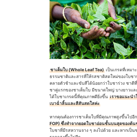
ชาเต็มใบ (Whole Leaf Tea)
เป็นเกรดที่เหมาะ
ธรรมชาติและสารที่ให้รสชาติสดใหม่ของใบชาหล
คลายตัวช้าและขับสีได้น้อยกว่าใบชาร่วง ชาดีท
ชาคู่แรกของชาเต็มใบ มีขนาดใหญ่ บางยาวและข
ได้ใบชาเกรดนี้ที่คุณภาพดียิ่งขึ้น
เราขอแนะนำให้
เบาฉ่ำลิ้นและสีสันสดใสค่ะ
หากคุณต้องการชาเต็มใบที่มีคุณภาพสูงขึ้นไปอี
FOP) ซึ่งทำจากยอดใบชาอ่อนชั้นบนสุดของต้นชาที่
ใบชาที่มีรสหวานจาง ๆ ลงไปด้วย และหากเป็นช
ราคาสูงขึ้นไปอีก