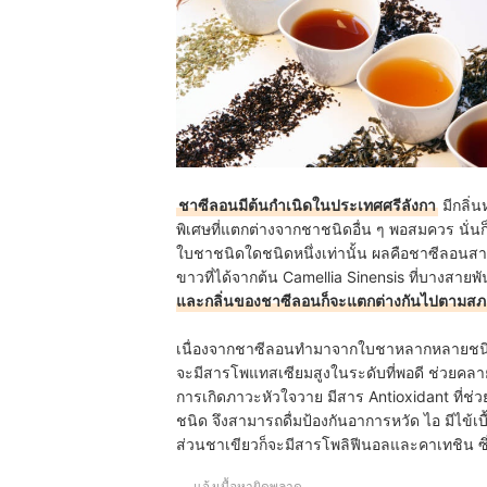
ชาซีลอนมีต้นกำเนิดในประเทศศรีลังกา
มีกลิ่
พิเศษที่แตกต่างจากชาชนิดอื่น ๆ พอสมควร นั่นก็ค
ใบชาชนิดใดชนิดหนึ่งเท่านั้น ผลคือชาซีลอน
ขาวที่ได้จากต้น Camellia Sinensis ที่บางสายพ
และกลิ่นของชาซีลอนก็จะแตกต่างกันไปตามสภา
เนื่องจากชาซีลอนทำมาจากใบชาหลากหลายชนิด
จะมีสารโพแทสเซียมสูงในระดับที่พอดี ช่วยคล
การเกิดภาวะหัวใจวาย มีสาร Antioxidant ที่ช่ว
ชนิด จึงสามารถดื่มป้องกันอาการหวัด ไอ มีไข้เบื
ส่วนชาเขียวก็จะมีสารโพลิฟีนอลและคาเทชิน ซึ
แจ้งเนื้อหาผิดพลาด