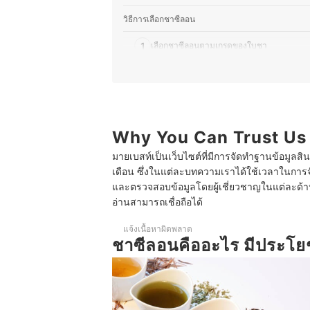
วิธีการเลือกชาซีลอน
1
เลือกชาซีลอนตามเกรดของใบชา
2
เลือกชาซีลอนแท้จากศรีลังกา เกรดพรีเมียม
3
ลองชาซีลอน ตรามือ ชาดำสูตรพิเศษ
4
ลองชาซีลอน ตอง 666 สูตรมาเลย์
Why You Can Trust Us
มายเบสท์เป็นเว็บไซต์ที่มีการจัดทำฐานข้อมูลสิ
10 ชาซีลอน ยี่ห้อไหนดี รวมชาศรีลังกา สูตรมาเลย์ 6
เดือน ซึ่งในแต่ละบทความเราได้ใช้เวลาในการจ
และตรวจสอบข้อมูลโดยผู้เชี่ยวชาญในแต่ละด้าน เ
อ่านสามารถเชื่อถือได้
แจ้งเนื้อหาผิดพลาด
ชาซีลอนคืออะไร มีประโย