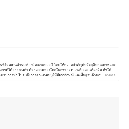
นที่โดดเด่นด้านเครื่องดื่มและเบเกอรี่ โดยให้ความสำคัญกับวัตถุดิบคุณภาพและ
สชาติได้อย่างลงตัว ด้วยความหลงใหลในอาหาร เบเกอรี่ และเครื่องดื่ม ทำให้
 กระบวนการทำ ไปจนถึงการตกแต่งเมนูให้มีเอกลักษณ์ และพื้นฐานด้านการท่อง
…อ่านต่อ
ชั่น ยังส่งเสริมให้คุณพีทเข้าใจศาสตร์ของอาหารและเครื่องดื่ม รวมถึงการ
ค้า ตั้งแต่การพัฒนาเมนูตามฤดูกาล การอบเบเกอรี่สดใหม่ ไปจนถึงการจับคู่
นอกจากบริหารร้าน คุณพีทยังติดตามเทรนด์อาหาร ทดลองวัตถุดิบใหม่ ๆ และแบ่ง
อรี่ และการพัฒนาเมนูต่าง ๆ เพื่อให้ผู้ที่สนใจสามารถนำไปต่อยอดได้อีกด้วย
ีท)