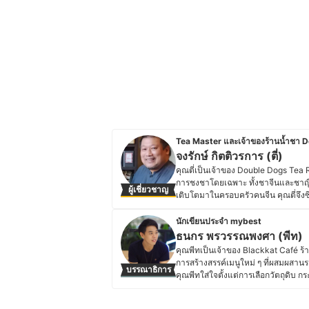
Tea Master และเจ้าของร้านน้ำชา 
จงรักษ์ กิตติวรการ (ตี่)
คุณตี่เป็นเจ้าของ Double Dogs Tea
การชงชาโดยเฉพาะ ทั้งชาจีนและชาญี่ป
ผู้เชี่ยวชาญ
เติบโตมาในครอบครัวคนจีน คุณตี่จึงซึ
ชีวิตอยู่ที่ประเทศญี่ปุ่นหลายปีขณะศึก
ศิลปะการชงชาของญี่ปุ่นมากขึ้น จนก
นักเขียนประจำ mybest
ย้อนยุค Double Dogs Tea Room ณ ปั
ธนกร พรวรรณพงศา (พีท)
ประวัติของ จงรักษ์ กิตติวรการ (ตี่)
คุณพีทเป็นเจ้าของ Blackkat Café ร้า
การสร้างสรรค์เมนูใหม่ ๆ ที่ผสมผสานร
บรรณาธิการ
คุณพีทใส่ใจตั้งแต่การเลือกวัตถุดิบ
เที่ยวและการโรงแรมจากมหาวิทยาลัยเน
สร้างประสบการณ์ที่น่าประทับใจให้ลูก