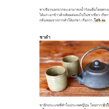
ชาเขียวนอกจากจะเอามาชงน้ำร้อนดื่มโดยตรงแล้ว
ได้แก่ เอาข้าวคั่วเติมผสมลงไปในชาเขียว เรียก
กลิ่นหอมจากการคั่วให้แก่ชา เรียกว่า
โฮจิ-จะ
ชาดำ
ชาอีกประเภทที่ทำในประเทศญี่ปุ่น โดยการ
นำใบ