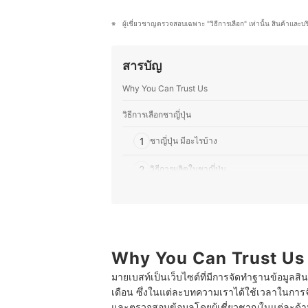
เครื่องดื่มกับขนมให้อร่อยลงตัว โดย
ปันความรู้ผ่านบทความด้านอาหาร เบเก
ผู้เชี่ยวชาญตรวจสอบเฉพาะ "วิธีการเลือก" เท่านั้น สินค้าและบ
ประวัติของ ธนกร พรวรรณพงศา (พ
สารบัญ
Why You Can Trust Us
วิธีการเลือกชาญี่ปุ่น
1
ชาญี่ปุ่น มีอะไรบ้าง
2
วิธีการผลิตใบชาญี่ปุ่น
3
การแบ่งชนิดใบชาตามผลัดที่เก็บ
10 อันดับ ชาญี่ปุ่น ยี่ห้อไหนดี ชาเขียว ชาดำ ชาข้าว
บทส่งท้าย
Why You Can Trust Us
มายเบสท์เป็นเว็บไซต์ที่มีการจัดทำฐานข้อมูลสิ
เดือน ซึ่งในแต่ละบทความเราได้ใช้เวลาในการจ
และตรวจสอบข้อมูลโดยผู้เชี่ยวชาญในแต่ละด้าน เ