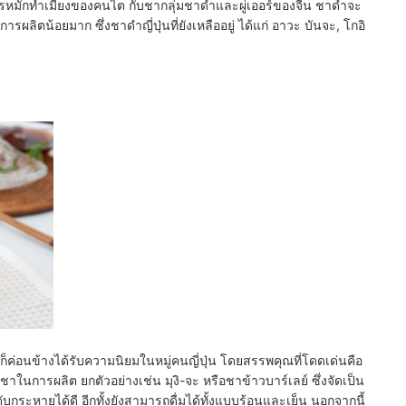
ยการหมักทำเมี่ยงของคนไต กับชากลุ่มชาดำและผู่เออร์ของจีน ชาดำจะ
ผลิตน้อยมาก ซึ่งชาดำญี่ปุ่นที่ยังเหลืออยู่ ได้แก่ อาวะ บันจะ, โกอิ
ก็ค่อนข้างได้รับความนิยมในหมู่คนญี่ปุ่น โดยสรรพคุณที่โดดเด่นคือ
บชาในการผลิต ยกตัวอย่างเช่น มุงิ-จะ หรือชาข้าวบาร์เลย์ ซึ่งจัดเป็น
ยดับกระหายได้ดี อีกทั้งยังสามารถดื่มได้ทั้งแบบร้อนและเย็น นอกจากนี้