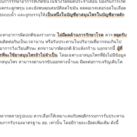
นการรักษาอาการที่เกิดขึ้นในช่วงวัยหมดประจำเดือน ป้องกันการเกิด
โรคกระดูกพรุน และยังพบคุณสมบัติลดไขมัน ลดคอเรสเตอรอลในเลือด
ปแบบน้ำ และถูกบรรจุให้
เป็นหนึ่งในบัญชียาสมุนไพรในบัญชียาหลัก
บรรเทาอาการผิดปกติของร่างกาย
ไม่มีผลด้านการรักษาโรค
ควร
หยุดรับ
นติดต่อกันเป็นเวลานาน หรือรับประทานในปริมาณที่มากจนเกินไป
 อาการวิงเวียนศีรษะ ตกขาวมากผิดปกติ ผิวแห้งกร้าน นอกจากนี้
ผู้ที่
รที่จะใช้ยาสมุนไพรถ้าไม่จำเป็น
โดยเฉพาะยาสมุนไพรที่ยังไม่มีข้อมูล
าสมุนไพร สามารถผ่านรกขับออกทางน้ำนม มีผลต่อการเจริญเติบโต
อยู่หลากหลายรูปแบบ ควรเลือกให้เหมาะสมกับพฤติกรรมการรับประทาน
นการรับรองมาตรฐาน อย. เท่านั้น โดยมีรายละเอียดเพิ่มเติม ดังนี้