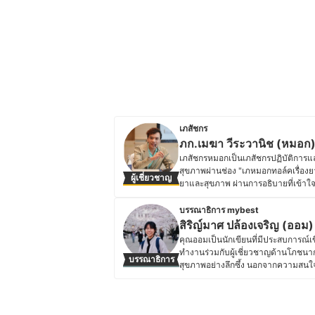
เภสัชกร
ภก.เมฆา วีระวานิช (หมอก
เภสัชกรหมอกเป็นเภสัชกรปฏิบัติการและ
สุขภาพผ่านช่อง "เภหมอกทอล์คเรื่องยา"
ผู้เชี่ยวชาญ
ยาและสุขภาพ ผ่านการอธิบายที่เข้า
มีประสบการณ์เข้าร่วมกิจกรรมและการแข
นานาชาติ ทำให้มีทักษะในการสื่อสารคว
บรรณาธิการ mybest
การใช้ยาอย่างถูกต้อง การเลือกผลิตภ
สิริญ์มาศ ปล้องเจริญ (ออม)
ดูแลตัวเองและคนรอบข้างได้อย่างมีประ
คุณออมเป็นนักเขียนที่มีประสบการณ์
สามารถช่วยให้ทุกคนมีชีวิตที่ดีขึ้น" จ
ทำงานร่วมกับผู้เชี่ยวชาญด้านโภชนา
บรรณาธิการ
ให้ข้อมูลทางสุขภาพเข้าถึงคนทุกกลุ่
สุขภาพอย่างลึกซึ้ง นอกจากความสนใจ
ประวัติของ ภก.เมฆา วีระวานิช (ห
ชีวิต และภาษาญี่ปุ่น โดยเคยเข้าร่วม
ทำให้เธอได้เรียนรู้แนวคิดด้านสุขภาพ
ดูแลสุขภาพแบบองค์รวม ทำให้คุณออม