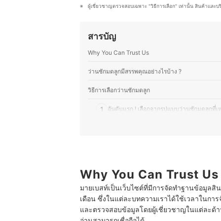
ประจำวัน โดยเชื่อว่าการเลือกกินที่ดีแ
ผู้เชี่ยวชาญตรวจสอบเฉพาะ "วิธีการเลือก" เท่านั้น สินค้าและบ
ออมจึงมุ่งมั่นที่จะถ่ายทอดความรู้ให้ผ
ประวัติของ สิริญ์มาศ ปล้องเจริญ (
สารบัญ
Why You Can Trust Us
ว่านชักมดลูกมีสรรพคุณอย่างไรบ้าง ?
วิธีการเลือกว่านชักมดลูก
1
อันดับแรก ! เลือกจากรูปแบบว่านชักมดลูกที
2
หลีกเลี่ยงว่านชักมดลูกที่มีสรรพคุณอวดอ้างเกิ
3
เพื่อความปลอดภัยต่อสุขภาพ เลือกแบบที่ผ่า
10 ว่านชักมดลูก ยี่ห้อไหนดี ยาสตรี สรรพคุณเยอะ
Why You Can Trust Us
มายเบสท์เป็นเว็บไซต์ที่มีการจัดทำฐานข้อมูลสิ
เดือน ซึ่งในแต่ละบทความเราได้ใช้เวลาในการจ
และตรวจสอบข้อมูลโดยผู้เชี่ยวชาญในแต่ละด้าน เ
อ่านสามารถเชื่อถือได้