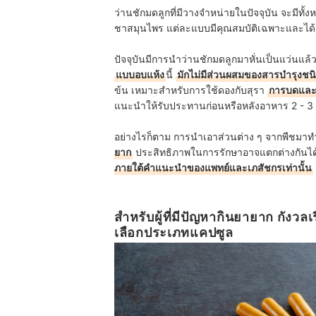
ว่านชักมดลูกที่มีวางจำหน่ายในปัจจุบัน จะมีท
ชาสมุนไพร แต่ละแบบมีคุณสมบัติเฉพาะและได
ปัจจุบันมีการนำว่านชักมดลูกมาหั่นเป็นแว่นแล้ว
แบบอบแห้ง
นี้
มักไม่มีส่วนผสมของสารบำรุงชนิด
ข้น เหมาะสำหรับการใช้ดองกับสุรา
การบดและต
แนะนำให้รับประทานก่อนหรือหลังอาหาร 2 - 3 ค
อย่างไรก็ตาม การนำเอาส่วนต่าง ๆ จากพืชมาท
ยาก
ประสิทธิภาพในการรักษาอาจแตกต่างกันได้ 
ภายใต้คำแนะนำของแพทย์และเภสัชกรเท่านั้น
สำหรับผู้ที่มีปัญหากินยายาก กังวล
เลือกประเภทแคปซูล