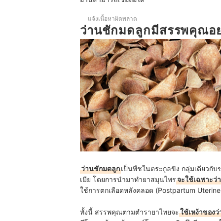
แจ้งเนื้อหาผิดพลาด
ว่านชักมดลูกมีสรรพคุณอย
ว่านชักมดลูก
เป็นพืชในตระกูลขิง กลุ่มเดียวกับ
เมีย โดยการนำมาทำยาสมุนไพร
จะใช้เฉพาะว่าน
ใช้การตกเลือดหลังคลอด (Postpartum Uterine
ทั้งนี้ สรรพคุณตามตำรายาไทยจะ
ใช้เหง้าของว