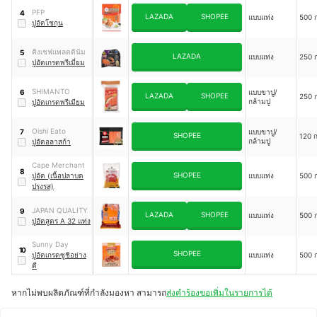
PFP
4
LAZADA
SHOPEE
แบบแท่ง
500 ก
ปูอัดโชกุน
คิงเชฟแพลตตินัม
5
LAZADA
แบบแท่ง
250 ก
ปูอัดเกรดพรีเมี่ยม
SHIMANTO
แบบขาปู/
6
LAZADA
SHOPEE
250 ก
กล้ามปู
ปูอัดเกรดพรีเมียม
Oishi Eato
แบบขาปู/
7
SHOPEE
120 ก
กล้ามปู
ปูอัดอลาสก้า
Cape Merchant
8
SHOPEE
ปูอัด (เนื้อปลาบด
แบบแท่ง
500 ก
ปรุงรส)
JAPAN QUALITY
9
LAZADA
SHOPEE
แบบแท่ง
500 ก
ปูอัดสูตร A 32 แท่ง
Sunny Day
10
SHOPEE
ปูอัดเกรดซูชิอย่าง
แบบแท่ง
500 ก
ดี
หากไม่พบผลิตภัณฑ์ที่กำลังมองหา สามารถ
ส่งคำร้องขอเพิ่มในรายการได้