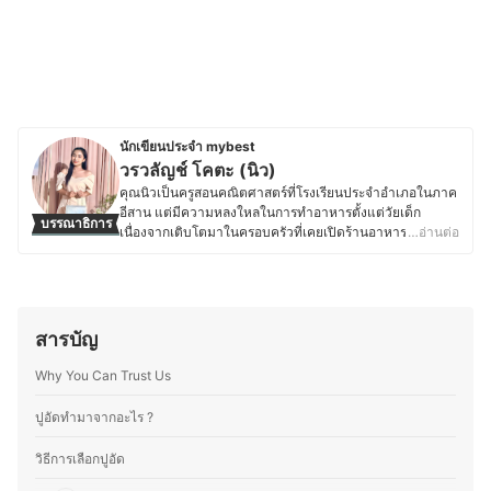
นักเขียนประจำ mybest
วรวลัญช์ โคตะ (นิว)
คุณนิวเป็นครูสอนคณิตศาสตร์ที่โรงเรียนประจำอำเภอในภาค
อีสาน แต่มีความหลงใหลในการทำอาหารตั้งแต่วัยเด็ก
บรรณาธิการ
เนื่องจากเติบโตมาในครอบครัวที่เคยเปิดร้านอาหาร ทำให้มี
…อ่านต่อ
ความชำนาญด้านการเลือกวัตถุดิบ การใช้เครื่องปรุง และการ
สร้างสรรค์เมนูใหม่ ๆ ที่ลงตัว ด้วยความรักในอาหารและการ
แบ่งปันความรู้ คุณนิวจึงเริ่มเขียนบทความเกี่ยวกับเคล็ดลับ
การทำอาหาร เทคนิคการเลือกวัตถุดิบ และการใช้อุปกรณ์ครัว
อย่างมีประสิทธิภาพ โดยเน้นถ่ายทอดจากประสบการณ์จริง
สารบัญ
เพื่อให้ผู้อ่านสามารถนำไปปรับใช้ในชีวิตประจำวันได้ง่ายขึ้น
ซึ่งนอกจากความอร่อยแล้ว ยังให้ความสำคัญกับการทำ
Why You Can Trust Us
อาหารที่สะดวกและเหมาะสมกับไลฟ์สไตล์ของแต่ละคน เพื่อ
ให้ทุกคนสนุกกับการทำอาหารได้อย่างเต็มที่
ปูอัดทำมาจากอะไร ?
ประวัติของ วรวลัญช์ โคตะ (นิว)
วิธีการเลือกปูอัด