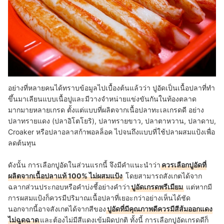
อย่างที่หลายคนได้ทราบข้อมูลไปเบื้องต้นแล้วว่า ปูอัดเป็นเนื้อปลาที่ทำ
ขึ้นมาเลียนแบบเนื้อปูและมีวางจำหน่ายแข่งขันกันในท้องตลาด
มากมายหลายเกรด ตั้งแต่แบบที่ผลิตจากเนื้อปลาทะเลเกรดดี อย่าง
ปลาทรายแดง (ปลาอิโตโยริ), ปลาทรายขาว, ปลาตาหวาน, ปลาดาบ,
Croaker หรือปลาอลาสก้าพอลล็อค ไปจนถึงแบบที่ใช้ปลาผสมแป้งเพื่อ
ลดต้นทุน
ดังนั้น การเลือกปูอัดในส่วนแรกนี้ จึงมีคำแนะนำว่า
ควรเลือกปูอัดที่
ผลิตจากเนื้อปลาแท้ 100% ไม่ผสมแป้ง
โดยสามารถสังเกตได้จาก
ฉลากส่วนประกอบหรือคำบ่งชี้อย่างคำว่า
ปูอัดเกรดพรีเมียม
แต่หากมี
การผสมแป้งก็ควรมีปริมาณเนื้อปลาที่เยอะกว่าอย่างเห็นได้ชัด
นอกจากนี้อาจสังเกตได้จากสีของ
ปูอัดที่มีคุณภาพดีควรมีสีส้มออกแดง
ไม่ฉูดฉาด
และต้องไม่มีสีแดงเข้มผิดปกติ ทั้งนี้ การเลือกปูอัดเกรดดีก็