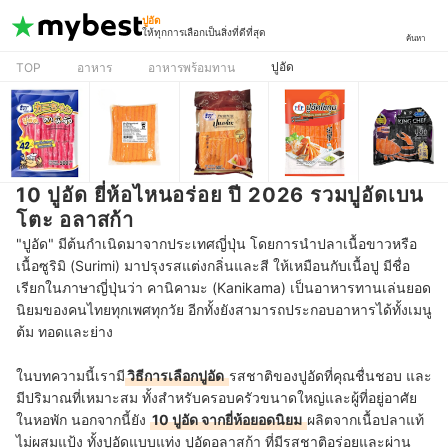
ปูอัด
ให้ทุกการเลือกเป็นสิ่งที่ดีที่สุด
ค้นหา
ปูอัด
TOP
อาหาร
อาหารพร้อมทาน
10 ปูอัด ยี่ห้อไหนอร่อย ปี 2026 รวมปูอัดเบน
โตะ อลาสก้า
"ปูอัด" มีต้นกำเนิดมาจากประเทศญี่ปุ่น โดยการนำปลาเนื้อขาวหรือ
เนื้อซูริมิ (Surimi) มาปรุงรสแต่งกลิ่นและสี ให้เหมือนกับเนื้อปู มีชื่อ
เรียกในภาษาญี่ปุ่นว่า คานิคามะ (Kanikama)
เป็นอาหารทานเล่นยอด
นิยมของคนไทยทุกเพศทุกวัย อีกทั้งยังสามารถประกอบอาหารได้ทั้งเมนู
ต้ม ทอดและย่าง
ในบทความนี้เรามี
วิธีการเลือกปูอัด
รสชาติของปูอัดที่คุณชื่นชอบ และ
มีปริมาณที่เหมาะสม ทั้งสำหรับครอบครัวขนาดใหญ่และผู้ที่อยู่อาศัย
ในหอพัก นอกจากนี้ยัง
10 ปูอัด จากยี่ห้อยอดนิยม
ผลิตจากเนื้อปลาแท้
ไม่ผสมแป้ง ทั้งปูอัดแบบแท่ง ปูอัดอลาสก้า ที่มีรสชาติอร่อยและผ่าน