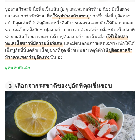
ปูอลาสก้าจะมีเนื้อนิ่มเป็นเส้นรุ่ย ๆ และจะตัดหัวท้ายเฉียง มีเนื้อตรง
กลางหนากว่าหัวท้าย เพื่อ
ให้รูปร่างคล้ายขาปู
มากขึ้น ทั้งนี้ ปูอัดอลา
สก้ามีจุดเด่นที่สำคัญอีกจุดหนึ่งคือมีการแต่งรสและกลิ่นให้มีความหอม
หวานคล้ายคลึงกับขาปูอลาสก้ามากกว่า ส่วนสุดท้ายคือชนิดเนื้อปลาที่
นำมาผลิต โดยอาจกล่าวได้ว่าปูอัดอลาสก้าจะเน้นเลือก
ใช้เนื้อปลา
ทะเลเนื้อขาวที่มีความนิ่มพิเศษ
และมีขั้นตอนการผลิตเฉพาะเพื่อให้ได้
เนื้อปูอัดที่นิ่มคล้ายเนื้อปูมากที่สุด ซึ่งก็เป็นสาเหตุที่ทำให้
ปูอัดอลาสก้า
มีราคาแพงกว่าปูอัดแท่ง
นั่นเอง
ดูอันดับสินค้า
เลือกจากรสชาติของปูอัดที่คุณชื่นชอบ
3