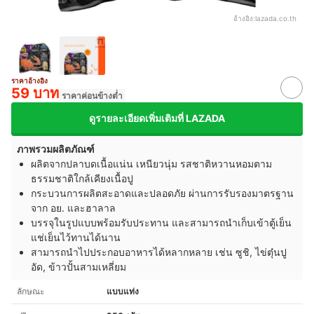
อ้างอิง:
lazada.co.th
ราคาอ้างอิง
59 บาท
ราคาค่อนข้างต่ำ
ดูรายละเอียดเพิ่มเติมที่ LAZADA
ภาพรวมผลิตภัณฑ์
ผลิตจากปลาบดเนื้อแน่น เหนียวนุ่ม รสชาติหวานหอมตาม
ธรรมชาติใกล้เคียงเนื้อปู
กระบวนการผลิตสะอาดและปลอดภัย ผ่านการรับรองมาตรฐาน
จาก อย. และฮาลาล
บรรจุในรูปแบบพร้อมรับประทาน และสามารถนำเก็บเข้าตู้เย็น
แช่เย็นไว้ทานได้นาน
สามารถนำไปประกอบอาหารได้หลากหลาย เช่น ซูชิ, ไข่ตุ๋นปู
อัด, ข้าวปั้นสามเหลี่ยม
ลักษณะ
แบบแท่ง