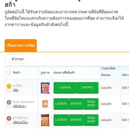
สก้า
ปูอัดต่อไปนี้ ได้รับความนิยมและมาจากหลากหลายยี่ห้อที่มีคุณภาพ
โดยยี่ห้อไหนจะตรงกับความต้องการของคุณมากที่สุด สามารถเลือกได้
จากตารางและข้อมูลสินค้าดังต่อไปนี้
เรียงตามความนิยม
ตัวกรอง
รายละเอียด
สินค้า
รูปภาพ
ช่องทางซื้อสินค้า
ลักษณะ
ปริมา
คานิจัง
1
LAZADA
SHOPEE
แบบแท่ง
500 ก
ปูอัด
Ninja Seaweed
TikTok
2
LAZADA
SHOPEE
แบบแท่ง
500 ก
SHOP
ปูอัดนินจา
ทวีวงษ์ TVI
TikTok
3
LAZADA
SHOPEE
แบบแท่ง
500 ก
SHOP
ปูอัดเบนโตะ