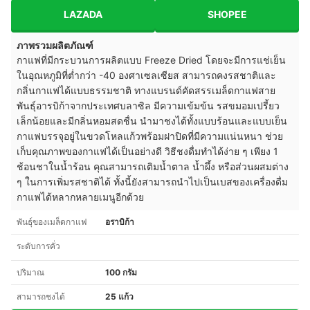
LAZADA
SHOPEE
ภาพรวมผลิตภัณฑ์
กาแฟที่มีกระบวนการผลิตแบบ Freeze Dried โดยจะมีการแช่เย็น
ในอุณหภูมิที่ต่ำกว่า -40 องศาเซลเซียส สามารถคงรสชาติและ
กลิ่นกาแฟได้แบบธรรมชาติ ทางแบรนด์คัดสรรเมล็ดกาแฟสาย
พันธุ์อารบิก้าจากประเทศบลาซิล มีความเข้มข้น รสขมอมเปรี้ยว
เล็กน้อยและมีกลิ่นหอมสดชื่น นำมาชงได้ทั้งแบบร้อนและแบบเย็น
กาแฟบรรจุอยู่ในขวดโหลแก้วพร้อมฝาปิดที่มีความแน่นหนา ช่วย
เก็บคุณภาพของกาแฟได้เป็นอย่างดี วิธีชงดื่มทำได้ง่าย ๆ เพียง 1
ช้อนชาในน้ำร้อน คุณสามารถเติมน้ำตาล น้ำผึ้ง หรือส่วนผสมต่าง
ๆ ในการเพิ่มรสชาติได้ ทั้งนี้ยังสามารถนำไปเป็นเบสของเครื่องดื่ม
กาแฟได้หลากหลายเมนูอีกด้วย
พันธุ์ของเมล็ดกาแฟ
อราบิก้า
ระดับการคั่ว
ปริมาณ
100 กรัม
สามารถชงได้
25 แก้ว