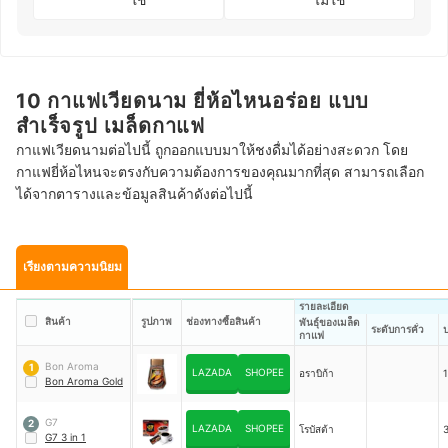
10 กาแฟเวียดนาม ยี่ห้อไหนอร่อย แบบ
สำเร็จรูป เมล็ดกาแฟ
กาแฟเวียดนามต่อไปนี้ ถูกออกแบบมาให้ชงดื่มได้อย่างสะดวก โดย
กาแฟยี่ห้อไหนจะตรงกับความต้องการของคุณมากที่สุด สามารถเลือก
ได้จากตารางและข้อมูลสินค้าดังต่อไปนี้
เรียงตามความนิยม
รายละเอียด
สินค้า
รูปภาพ
ช่องทางซื้อสินค้า
พันธุ์ของเมล็ด
ระดับการคั่ว
กาแฟ
Bon Aroma
1
LAZADA
SHOPEE
อราบิก้า
1
Bon Aroma Gold
G7
2
LAZADA
SHOPEE
โรบัสต้า
3
G7 3 in 1