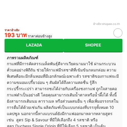
อ้างอิง:
shopee.co.th
ราคาอ้างอิง
193 บาท
ราคาค่อนข้างสูง
LAZADA
SHOPEE
ภาพรวมผลิตภัณฑ์
กาแฟที่มีการคัดสรรเมล็ดพันธุ์ดีจากเวียดนามมาใช้ ผ่านกระบวน
คั่วบดอย่างพิถีถัน ช่วยให้กาแฟมีรสชาติที่เข้มข้นกลมกล่อม ความ
พิเศษคือจะมีกลิ่นหอมที่มีเอกลักษณ์เฉพาะตัว รสชาติของกาแฟจะมี
ความขมอมเปรี้ยวอ่อน ๆ สัมผัสได้ถึงความสดชื่น รู้สึก
กระปรี้กระเปร่า สามารถชงได้ง่ายกับเครื่องชงกาแฟ ถูกใจสายคอ
กาแฟดำเป็นอย่างดี โดยคุณสามารถเติมน้ำตาลหรือน้ำผึ้งได้ ทั้งนี้
ยังสามารถเติมนม คาราเมล หรือส่วนผสมอื่น ๆ เพื่อเพิ่มอรรถรสใน
การดื่มได้ด้วยเช่นกัน ผลิตภัณฑ์เป็นแบบกล่องที่บรรจุทั้งหมด 10
แคปซูล นอกจากนี้ทางแบรนด์ยังมีกาแฟออกมาหลากหลายสูตร
เช่น สูตร Sip & Savour ที่มีให้เลือกถึง 4 รสชาติ หรือ
สูตร Duchess Single Origin ที่มีให้เลือก 5 รสชาติ เป็นต้น