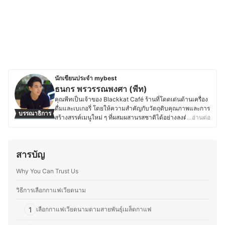
นักเขียนประจำ mybest
ธนกร พรวรรณพงศา (พีท)
คุณพีทเป็นเจ้าของ Blackkat Café ร้านที่โดดเด่นด้านเครื่อง
ดื่มและเบเกอรี่ โดยให้ความสำคัญกับวัตถุดิบคุณภาพและการ
บรรณาธิการ
สร้างสรรค์เมนูใหม่ ๆ ที่ผสมผสานรสชาติได้อย่างลงตัว ด้วย
…อ่านต่อ
ความหลงใหลในอาหาร เบเกอรี่ และเครื่องดื่ม ทำให้คุณพีท
ใส่ใจตั้งแต่การเลือกวัตถุดิบ กระบวนการทำ ไปจนถึงการ
ตกแต่งเมนูให้มีเอกลักษณ์ และพื้นฐานด้านการท่องเที่ยวและ
สารบัญ
การโรงแรมจากมหาวิทยาลัยเนชั่น ยังส่งเสริมให้คุณพีทเข้าใจ
ศาสตร์ของอาหารและเครื่องดื่ม รวมถึงการสร้างประสบการณ์
Why You Can Trust Us
ที่น่าประทับใจให้ลูกค้า ตั้งแต่การพัฒนาเมนูตามฤดูกาล กา
รอบเบเกอรี่สดใหม่ ไปจนถึงการจับคู่เครื่องดื่มกับขนมให้อร่อย
ลงตัว โดยนอกจากบริหารร้าน คุณพีทยังติดตามเทรนด์อาหาร
วิธีการเลือกกาแฟเวียดนาม
ทดลองวัตถุดิบใหม่ ๆ และแบ่งปันความรู้ผ่านบทความด้าน
อาหาร เบเกอรี่ และการพัฒนาเมนูต่าง ๆ เพื่อให้ผู้ที่สนใจ
1
เลือกกาแฟเวียดนามตามสายพันธุ์เมล็ดกาแฟ
สามารถนำไปต่อยอดได้อีกด้วย