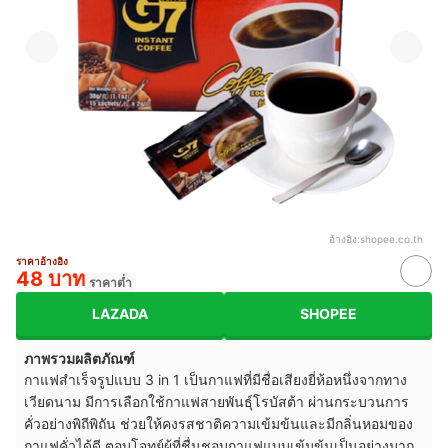
อ้างอิง:
shopee.co.th
ราคาอ้างอิง
48 บาท
ราคาต่ำ
LAZADA
SHOPEE
ภาพรวมผลิตภัณฑ์
กาแฟสำเร็จรูปแบบ 3 in 1 เป็นกาแฟที่มีชื่อเสียงยี่ห้อหนึ่งจากทาง
เวียดนาม มีการเลือกใช้กาแฟสายพันธุ์โรบัสต้า ผ่านกระบวนการ
คั่วอย่างพิถีพิถัน ช่วยให้คงรสชาติความเข้มข้นและมีกลิ่นหอมของ
กาแฟคั่วได้ดี ตอบโจทย์ผู้ที่ชื่นชอบกาแฟแบบเข้มข้นเป็นอย่างมาก