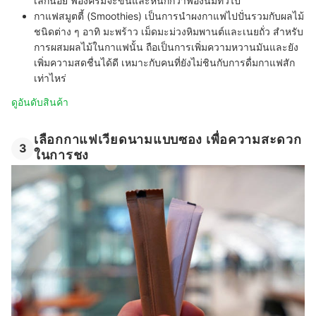
เล็กน้อย ฟองครีมจะข้นและหนักกว่าฟองนมทั่วไป
กาแฟสมูตตี้ (Smoothies)
เป็นการนำผงกาแฟไปปั่นรวมกับผลไม้
ชนิดต่าง ๆ อาทิ มะพร้าว เม็ดมะม่วงหิมพานต์และเนยถั่ว สำหรับ
การผสมผลไม้ในกาแฟนั้น ถือเป็นการเพิ่มความหวานมันและยัง
เพิ่มความสดชื่นได้ดี เหมาะกับคนที่ยังไม่ชินกับการดื่มกาแฟสัก
เท่าไหร่
ดูอันดับสินค้า
เลือกกาแฟเวียดนามแบบซอง เพื่อความสะดวก
3
ในการชง