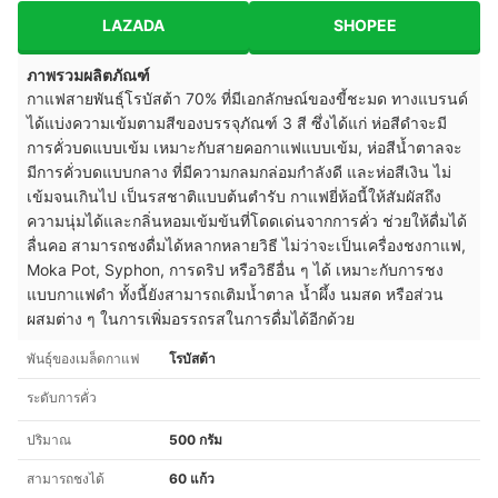
LAZADA
SHOPEE
ภาพรวมผลิตภัณฑ์
กาแฟสายพันธุ์โรบัสต้า 70% ที่มีเอกลักษณ์ของขี้ชะมด ทางแบรนด์
ได้แบ่งความเข้มตามสีของบรรจุภัณฑ์ 3 สี ซึ่งได้แก่ ห่อสีดำจะมี
การคั่วบดแบบเข้ม เหมาะกับสายคอกาแฟแบบเข้ม, ห่อสีน้ำตาลจะ
มีการคั่วบดแบบกลาง ที่มีความกลมกล่อมกำลังดี และห่อสีเงิน ไม่
เข้มจนเกินไป เป็นรสชาติแบบต้นตำรับ กาแฟยี่ห้อนี้ให้สัมผัสถึง
ความนุ่มได้และกลิ่นหอมเข้มข้นที่โดดเด่นจากการคั่ว ช่วยให้ดื่มได้
ลื่นคอ สามารถชงดื่มได้หลากหลายวิธี ไม่ว่าจะเป็นเครื่องชงกาแฟ,
Moka Pot, Syphon, การดริป หรือวิธีอื่น ๆ ได้ เหมาะกับการชง
แบบกาแฟดำ ทั้งนี้ยังสามารถเติมน้ำตาล น้ำผึ้ง นมสด หรือส่วน
ผสมต่าง ๆ ในการเพิ่มอรรถรสในการดื่มได้อีกด้วย
พันธุ์ของเมล็ดกาแฟ
โรบัสต้า
ระดับการคั่ว
ปริมาณ
500 กรัม
สามารถชงได้
60 แก้ว