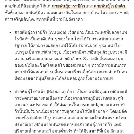
สายพันธุ์ที่นิยมปลูก ได้แก่
สายพันธุ์อาราบิก้า
และ
สายพันธุ์โรบัสต้า
ซึ่งทั้งสองสายพันธุ์มีความแตกต่างกันในหลาย ๆ ด้าน ไม่ว่าจะรสชาติ,
การเจริญเติบโต, สภาพพื้นที่ รวมไปถึงราคา
สายพันธุ์อาราบิก้า (Arabica)
เวียดนามเป็นประเทศที่ปลูกกาแฟ
โรบัสต้าเป็นอันดับต้น ๆ ของโลก โดยได้รับการสนับสนุนจาก
รัฐบาล ให้สามารถผลิตกาแฟให้ได้ปริมาณมาก ๆ นิยมนำไป
แปรรูปเป็นกาแฟสำเร็จรูป เนื่องจากมีคาเฟอีนสูง
ตัวรูปทรงจะมี
ความวงรีและแกนกลางคล้ายตัวอักษร S อาจมีกลิ่นหอมละมุน
ของผลไม้และช็อกโกแลตโชยออกมาเบา ๆ ทว่ามีความเป็นกรด
มาก ทำให้คุณสามารถลิ้มรสอมเปรี้ยวเล็กน้อย เหมาะสำหรับคน
ที่ชอบรสชาตินุ่มลึกและได้กลิ่นหอมทุกครั้งยามจิบกาแฟ
สายพันธุ์โรบัสต้า (Robusta)
ถือว่าเป็นกาแฟที่มีคุณภาพดีและมี
การพัฒนาอย่างต่อเนื่อง แต่เนื่องจากสภาพภูมิประเทศและภูมิ
อากาศของประเทศ ทำให้สัดส่วนในการเพาะปลูกกาแฟอาราบิ
ก้านั้นมีปริมาณน้อยกว่าการปลูกกาแฟโรบัสต้ามาก ๆ
โดยเมล็ด
กาแฟโรบัสต้าจะมีรูปทรงกลมและแกนกลางเป็นเส้นตรง พร้อม
ปริมาณคาเฟอีนมากเป็นสองเท่าของสายพันธุ์อาราบิก้า แต่มี
ปริมาณน้ำตาลและไขมันต่ำกว่า ทำให้มีรสชาติที่เข้ม ลึก และ