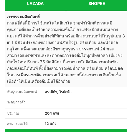
LAZADA
SHOPEE
ภาพรวมผลิตภัณฑ์
กาแฟยี่ห้อนี้มีการใช้เทคโนโลยีนาโนช่วยทำให้เมล็ดกาแฟมี
คุณภาพดีและเก็บรักษาความเข้มข้นได้ กาแฟจะมีกลิ่นหอม ทาง
แบรนด์ได้ทำการคั่วอย่างพิถีพิถัน พร้อมมีกระบวนบดให้ในรูปแบบ 3
in 1 มีส่วนประกอบของผงกาแฟสำเร็จรูป ครีมเทียม และน้ำตาล
กลูโคส แพ็คเกจแบบกล่องสีขาวดูหรูหรา บรรจุกาแฟ 24 ซอง
สามารถแบ่งพกพาและสะดวกต่อการชงดื่มได้ทุกที่ทุกเวลา เพียงชง
กับน้ำร้อนปริมาณ 75 มิลลิลิตร ก็สามารถสัมผัสถึงความเข้มข้น
กลมกล่อมได้ทันที ทั้งนี้ยังสามารถเติมน้ำตาล ครีมเทียม หรือนมสด
ในการเพิ่มรสชาติความอร่อยได้ นอกจากนี้ยังสามารถเติมน้ำแข็ง
เพื่อทำให้เป็นเครื่องดื่มเย็นได้อีกด้วย
พันธุ์ของเมล็ดกาแฟ
อราบิก้า, โรบัสต้า
ระดับการคั่ว
ปริมาณ
204 กรัม
สามารถชงได้
12 แก้ว