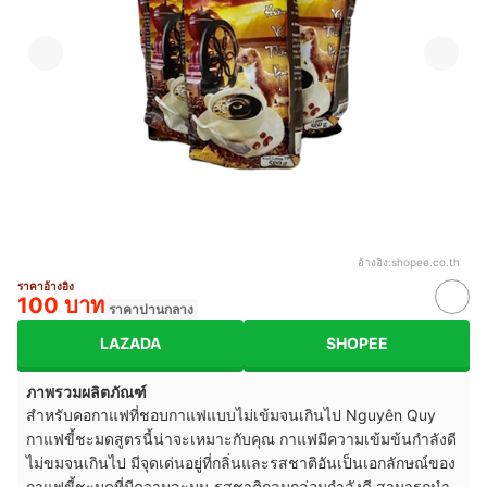
อ้างอิง:
shopee.co.th
ราคาอ้างอิง
100 บาท
ราคาปานกลาง
LAZADA
SHOPEE
ภาพรวมผลิตภัณฑ์
สำหรับคอกาแฟที่ชอบกาแฟแบบไม่เข้มจนเกินไป Nguyên Quy
กาแฟขี้ชะมดสูตรนี้น่าจะเหมาะกับคุณ กาแฟมีความเข้มข้นกำลังดี
ไม่ขมจนเกินไป มีจุดเด่นอยู่ที่กลิ่นและรสชาติอันเป็นเอกลักษณ์ของ
กาแฟขี้ชะมดที่มีความละมุน รสชาติกลมกล่อมกำลังดี สามารถนำ