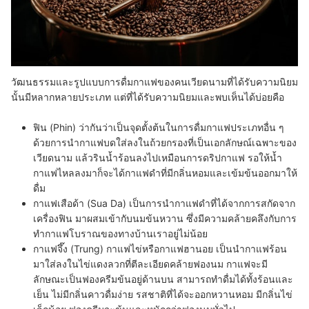
วัฒนธรรมและรูปแบบการดื่มกาแฟของคนเวียดนามที่ได้รับความนิยม
นั้นมีหลากหลายประเภท แต่ที่ได้รับความนิยมและพบเห็นได้บ่อยคือ
ฟิน (Phin)
ว่ากันว่าเป็นจุดตั้งต้นในการดื่มกาแฟประเภทอื่น ๆ
ด้วยการนำกาแฟบดใส่ลงในถ้วยกรองที่เป็นเอกลักษณ์เฉพาะของ
เวียดนาม แล้วรินน้ำร้อนลงไปเหมือนการดริปกาแฟ รอให้น้ำ
กาแฟไหลลงมาก็จะได้กาแฟดำที่มีกลิ่นหอมและเข้มข้นออกมาให้
ดื่ม
กาแฟเสือด้า (Sua Da)
เป็นการนำกาแฟดำที่ได้จากการสกัดจาก
เครื่องฟิน มาผสมเข้ากับนมข้นหวาน ซึ่งมีความคล้ายคลึงกับการ
ทำกาแฟโบราณของทางบ้านเราอยู่ไม่น้อย
กาแฟจึ๊ง (Trung)
กาแฟไข่หรือกาแฟฮานอย เป็นนำกาแฟร้อน
มาใส่ลงในไข่แดงลวกที่ตีละเอียดคล้ายฟองนม กาแฟจะมี
ลักษณะเป็นฟองครีมข้นอยู่ด้านบน สามารถทำดื่มได้ทั้งร้อนและ
เย็น ไม่มีกลิ่นคาวดื่มง่าย รสชาติที่ได้จะออกหวานหอม มีกลิ่นไข่