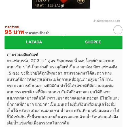
อ้างอิง:
shopee.co.th
ราคาอ้างอิง
95 บาท
ราคาค่อนข้างต่ำ
LAZADA
SHOPEE
ภาพรวมผลิตภัณฑ์
กาแฟแบรน์ด G7 3 in 1 สูตร Espresso นี้ ตอบโจทย์กับคอกาแฟ
แบบเข้ม ๆ ได้เป็นอย่างดี บรรจุภัณฑ์เป็นแบบกล่อง มีกาแฟซองถึง
15 ซอง ชงดื่มง่ายได้ทุกที่ทุกเวลา สามารถพกพาได้สะดวก ทาง
แบรนด์มีการคัดสรรเฉพาะเมล็ดกาแฟที่มีคุณภาพสูงมาใช้ ผ่าน
กระบวนการคั่วบดอย่างพิถีพิถัน ทำให้ได้รสชาติที่มีความขมเข้ม
แบบธรรมชาติ บอดี้มีความหนา สัมผัสถึงความละมุนได้ดี สาย
สุขภาพก็สามารถดื่มได้ เพราะปราศจากคอเลสเตอรอล มีไขมันและ
น้ำตาลที่ต่ำมาก นำมาทำเป็นเมนูเครื่องดื่มร้อนหรือเมนูเครื่องดื่ม
เย็นได้ หรือจะเติมส่วนผสมเช่น น้ำตาล ครีมเทียม หรือนมสด ลงไป
ก็ได้เช่นกัน ทั้งนี้หากชงแบบเย็นควรละลายด้วยน้ำร้อนก่อนแล้วจึง
เติมน้ำแข็งเพิ่มเพื่ออรรถรสในการดื่ม