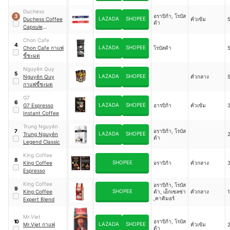
Duchess
อราบิก้า, โรบัส
3
LAZADA
SHOPEE
Duchess Coffee
คั่วเข้ม
5
ต้า
Capsule
AsianDelight
Chon Cafe
4
LAZADA
SHOPEE
Chon Cafe กาแฟ
โรบัสต้า
5
ขี้ชะมด
Nguyên Quy
5
LAZADA
SHOPEE
Nguyên Quy
คั่วกลาง
5
กาแฟขี้ชะมด
G7
6
LAZADA
SHOPEE
G7 Espresso
อารบิก้า
คั่วเข้ม
3
Instant Coffee
Trung Nguyên
อราบิก้า, โรบัส
7
LAZADA
SHOPEE
Trung Nguyên
2
ต้า
Legend Classic
King Coffee
8
SHOPEE
King Coffee
อราบิก้า
คั่วกลาง
3
Espresso
King Coffee
อราบิก้า, โรบัส
9
SHOPEE
King Coffee
ต้า, เอ็กเซลซ่า
คั่วกลาง
1
,คาติมอร์
Expert Blend
Mr.Viet
อราบิก้า, โรบัส
10
LAZADA
SHOPEE
Mr.Viet กาแฟ
คั่วเข้ม
2
ต้า