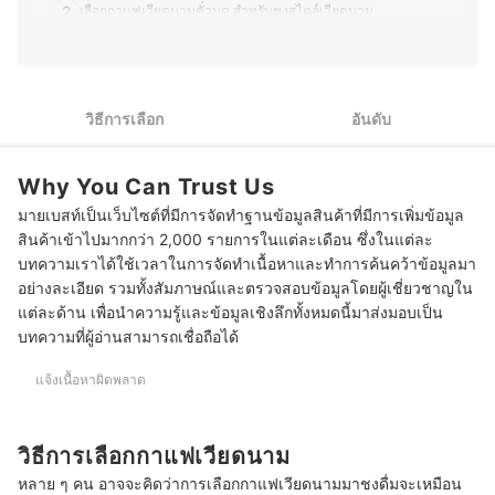
ประวัติของ ธนกร พรวรรณพงศา (พีท)
2
เลือกกาแฟเวียดนามคั่วบด สำหรับชงสไตล์เวียดนาม
3
เลือกกาแฟเวียดนามแบบซอง เพื่อความสะดวกในการชง
10 กาแฟเวียดนาม ยี่ห้อไหนอร่อย แบบสำเร็จรูป เมล็ดกาแฟ
วิธีการเลือก
อันดับ
วิธีทำกาแฟไข่เวียดนามเองง่าย ๆ ที่บ้าน
Why You Can Trust Us
บทส่งท้าย
มายเบสท์เป็นเว็บไซต์ที่มีการจัดทำฐานข้อมูลสินค้าที่มีการเพิ่มข้อมูล
สินค้าเข้าไปมากกว่า 2,000 รายการในแต่ละเดือน ซึ่งในแต่ละ
บทความเราได้ใช้เวลาในการจัดทำเนื้อหาและทำการค้นคว้าข้อมูลมา
อย่างละเอียด รวมทั้งสัมภาษณ์และตรวจสอบข้อมูลโดยผู้เชี่ยวชาญใน
แต่ละด้าน เพื่อนำความรู้และข้อมูลเชิงลึกทั้งหมดนี้มาส่งมอบเป็น
บทความที่ผู้อ่านสามารถเชื่อถือได้
แจ้งเนื้อหาผิดพลาด
วิธีการเลือกกาแฟเวียดนาม
หลาย ๆ คน อาจจะคิดว่าการเลือกกาแฟเวียดนามมาชงดื่มจะเหมือน