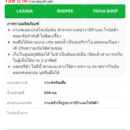
139 บาท
ราคาค่อนข้างต่ำ
LAZADA
SHOPEE
TikTok SHOP
ภาพรวมผลิตภัณฑ์
กาแฟเอสเปรสโซเข้มข้น ทำจากกาแฟอาราบิก้าและโรบัสต้า
หอมเข้มกำลังดี ไม่ติดเปรี้ยว
ชงดื่มได้หลายแบบ เช่น ผสมน้ำเป็นอเมริกาโน ผสมนมเป็นลา
เต้ ปรับความเข้มได้ตามชอบ
เก็บในอุณหภูมิห้องได้ ไม่จำเป็นต้องแช่เย็น เปิดแล้วสามารถเก็บ
ในตู้เย็นได้นาน 2 อาทิตย์
แคลอรีต่ำ ไม่มีน้ำตาลและสารให้ความหวาน ปราศจากไขมัน
คอเลสเตอรอล มุสลิมดื่มได้
ประเภทกาแฟ
กาแฟพร้อมดื่ม
น้ำหนักสุทธิ
500 มล.
ส่วนประกอบหลัก
กาแฟสำเร็จรูปอาราบิก้าและโรบัสต้า
ไม่เติมน้ำตาล