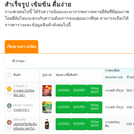
สำเร็จรูป เข้มข้น ดื่มง่าย
กาแฟเจต่อไปนี้ ได้รับความนิยมและมาจากหลากหลายยี่ห้อที่มีคุณภาพ
โดยยี่ห้อไหนจะตรงกับความต้องการของคุณมากที่สุด สามารถเลือกได้
จากตารางและข้อมูลสินค้าดังต่อไปนี้
เรียงตามความนิยม
ตัวกรอง
รายละเอียด
สินค้า
รูปภาพ
ช่องทางซื้อสินค้า
ประเภทกาแฟ
น้ำหน
J Super J
TikTok
1
LAZADA
SHOPEE
กาแฟเจ Coffee
กาแฟสำเร็จรูป
600 ก
SHOP
Mix 3in1
Green Coffee
TikTok
2
LAZADA
SHOPEE
กาแฟสำเร็จรูป
208 ก
SHOP
กาแฟ 3 in 1
Nescafe
TikTok
กาแฟพร้อม
3
LAZADA
SHOPEE
เอสเปรสโซเข้มข้น
500 
SHOP
ดื่ม
พร้อมชง สูตรไม่มี
น้ำตาล Ready-