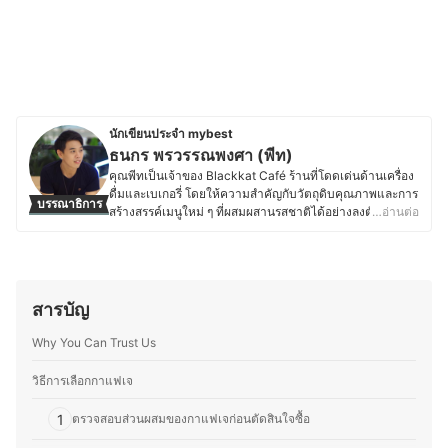
นักเขียนประจำ mybest
ธนกร พรวรรณพงศา (พีท)
คุณพีทเป็นเจ้าของ Blackkat Café ร้านที่โดดเด่นด้านเครื่อง
ดื่มและเบเกอรี่ โดยให้ความสำคัญกับวัตถุดิบคุณภาพและการ
บรรณาธิการ
สร้างสรรค์เมนูใหม่ ๆ ที่ผสมผสานรสชาติได้อย่างลงตัว ด้วย
…อ่านต่อ
ความหลงใหลในอาหาร เบเกอรี่ และเครื่องดื่ม ทำให้คุณพีท
ใส่ใจตั้งแต่การเลือกวัตถุดิบ กระบวนการทำ ไปจนถึงการ
ตกแต่งเมนูให้มีเอกลักษณ์ และพื้นฐานด้านการท่องเที่ยวและ
การโรงแรมจากมหาวิทยาลัยเนชั่น ยังส่งเสริมให้คุณพีทเข้าใจ
ศาสตร์ของอาหารและเครื่องดื่ม รวมถึงการสร้างประสบการณ์
สารบัญ
ที่น่าประทับใจให้ลูกค้า ตั้งแต่การพัฒนาเมนูตามฤดูกาล กา
รอบเบเกอรี่สดใหม่ ไปจนถึงการจับคู่เครื่องดื่มกับขนมให้อร่อย
Why You Can Trust Us
ลงตัว โดยนอกจากบริหารร้าน คุณพีทยังติดตามเทรนด์อาหาร
ทดลองวัตถุดิบใหม่ ๆ และแบ่งปันความรู้ผ่านบทความด้าน
วิธีการเลือกกาแฟเจ
อาหาร เบเกอรี่ และการพัฒนาเมนูต่าง ๆ เพื่อให้ผู้ที่สนใจ
สามารถนำไปต่อยอดได้อีกด้วย
1
ตรวจสอบส่วนผสมของกาแฟเจก่อนตัดสินใจซื้อ
ประวัติของ ธนกร พรวรรณพงศา (พีท)