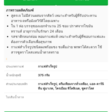
ภาพรวมผลิตภัณฑ์
สูตรเจ ไม่มีส่วนผสมจากสัตว์ เหมาะสำหรับผู้ที่รับประทาน
อาหารเจหรือมังสวิรัติโดยเฉพาะ
ใน 1 ห่อ บรรจุซองแยกจำนวน 25 ซอง ปราศจากไขมัน
ทรานส์ อายุการเก็บรักษา 24 เดือน
รสชาติกลมกล่อม หอมกาแฟแท้ เหมาะสำหรับผู้ที่ชอบกาแฟและ
ต้องการตัวเลือกเพื่อสุขภาพ
กาแฟสำเร็จรูปชนิดผงพร้อมชง ชงดื่มง่าย พกพาได้สะดวก ใช้
สารซูคราโลสแทนน้ำตาลทราย
ประเภทกาแฟ
กาแฟสำเร็จรูป
น้ำหนักสุทธิ
375 กรัม
ส่วนประกอบหลัก
กาแฟสำเร็จรูป, ครีมเทียมจากถั่วเหลือง, แอล-คาร์นิ
ทีน ฟูมาเรต, โครเมียม พิโคลิเนต, ซูคราโลส
ไม่เติมน้ำตาล