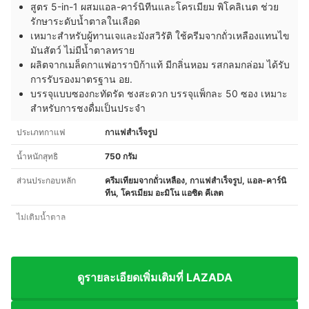
สูตร 5-in-1 ผสมแอล-คาร์นิทีนและโครเมียม พิโคลิเนต ช่วย
รักษาระดับน้ำตาลในเลือด
เหมาะสำหรับผู้ทานเจและมังสวิรัติ ใช้ครีมจากถั่วเหลืองแทนไข
มันสัตว์ ไม่มีน้ำตาลทราย
ผลิตจากเมล็ดกาแฟอาราบิก้าแท้ มีกลิ่นหอม รสกลมกล่อม ได้รับ
การรับรองมาตรฐาน อย.
บรรจุแบบซองกะทัดรัด ชงสะดวก บรรจุแพ็กละ 50 ซอง เหมาะ
สำหรับการชงดื่มเป็นประจำ
ประเภทกาแฟ
กาแฟสำเร็จรูป
น้ำหนักสุทธิ
750 กรัม
ส่วนประกอบหลัก
ครีมเทียมจากถั่วเหลือง, กาแฟสำเร็จรูป, แอล-คาร์นิ
ทีน, โครเมียม อะมิโน แอซิด คีเลต
ไม่เติมน้ำตาล
ดูรายละเอียดเพิ่มเติมที่ LAZADA