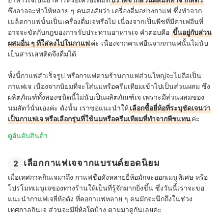
ซึ่งอาจจะทำให้หลาย ๆ คนสงสัยว่า เครื่องดื่มอย่างกาแฟ ซึ่งทำจาก
เมล็ดกาแฟนั้นเป็นเครื่องดื่มเจหรือไม่ เนื่องจากเป็นพืชที่มีคาเฟอีนที่
อาจจะขัดกับกฎของการรับประทานอาหารเจ คำตอบคือ
ขึ้นอยู่กับส่วน
ผสมอื่น ๆ ที่ใส่ลงไปในกาแฟ
ค่ะ เนื่องจากคาเฟอีนจากกาแฟนั้นไม่นับ
เป็นสารเสพติดจึงดื่มได้
ทั้งนี้กาแฟสำเร็จรูป หรือกาแฟตามร้านกาแฟส่วนใหญ่จะไม่ถือเป็น
กาแฟเจ เนื่องจากนิยมที่จะใส่นมหรือครีมเทียมเข้าไปเป็นส่วนผสม ซึ่ง
ผลิตภัณฑ์ทั้งสองชนิดนี้ไม่นับเป็นผลิตภัณฑ์เจ เพราะมีส่วนผสมของ
นมสัตว์นั่นเองค่ะ ดังนั้น เราขอแนะนำให้
เลือกซื้อยี่ห้อที่ระบุชัดเจนว่า
เป็นกาแฟเจ หรือเลือกรุ่นที่ใช้นมหรือครีมเทียมที่ทำจากพืชแทน
ค่ะ
ดูอันดับสินค้า
เลือกกาแฟเจจากแบรนด์ยอดนิยม
2
เมื่อเทศกาลกินเจมาถึง กาแฟชื่อดังหลายยี่ห้อมักจะออกเมนูพิเศษ หรือ
โปรโมทเมนูเจของทางร้านให้เป็นที่รู้จักมากยิ่งขึ้น ซึ่งวันนี้เราจะขอ
แนะนำกาแฟเจยี่ห้อดัง ที่คอกาแฟหลาย ๆ คนมักจะนึกถึงในช่วง
เทศกาลกินเจ ส่วนจะมียี่ห้อใดบ้าง ตามมาดูกันเลยค่ะ