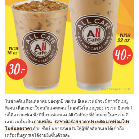
อ้างอิง:
7eleven.co.th
ในช่วงต้นเดือนตุลาคมของทุกปี เซเว่น อีเลฟเว่นมักจะมีการจัดเมนู
พิเศษ เพื่อมาเอาใจคนกินเจทุกคน โดยหนึ่งในเมนูของ เซเว่น อีเลฟเว่
นก็คือ กาแฟเจ ซึ่งปีนี้กาแฟเจของ All Coffee ที่จำหน่ายในเซเว่น อี
เลฟเว่นนั้นเป็น
กาแฟเย็น
รสชาติอร่อย ราคาประหยัด มาพร้อมโปร
โมชั่นลดราคา
ด้วย ซึ่งเป็นการส่งเสริมให้ผู้ที่ถือศีลกินเจได้เข้าถึง
เครื่องดื่มสูตรเจได้ง่ายยิ่งขึ้นด้วยค่ะ