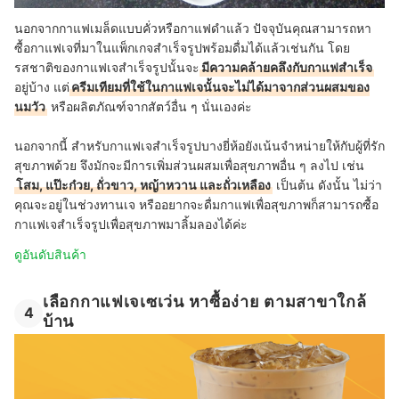
นอกจากกาแฟเมล็ดแบบคั่วหรือกาแฟดำแล้ว ปัจจุบันคุณสามารถหา
ซื้อกาแฟเจที่มาในแพ็กเกจสำเร็จรูปพร้อมดื่มได้แล้วเช่นกัน โดย
รสชาติของกาแฟเจสำเร็จรูปนั้นจะ
มีความคล้ายคลึงกับกาแฟสำเร็จ
อยู่บ้าง แต่
ครีมเทียมที่ใช้ในกาแฟเจนั้นจะไม่ได้มาจากส่วนผสมของ
นมวัว
หรือผลิตภัณฑ์จากสัตว์อื่น ๆ นั่นเองค่ะ
นอกจากนี้ สำหรับกาแฟเจสำเร็จรูปบางยี่ห้อยังเน้นจำหน่ายให้กับผู้ที่รัก
สุขภาพด้วย จึงมักจะมีการเพิ่มส่วนผสมเพื่อสุขภาพอื่น ๆ ลงไป เช่น
โสม, แป๊ะก๋วย, ถั่วขาว, หญ้าหวาน และถั่วเหลือง
เป็นต้น ดังนั้น ไม่ว่า
คุณจะอยู่ในช่วงทานเจ หรืออยากจะดื่มกาแฟเพื่อสุขภาพก็สามารถซื้อ
กาแฟเจสำเร็จรูปเพื่อสุขภาพมาลิ้มลองได้ค่ะ
ดูอันดับสินค้า
เลือกกาแฟเจเซเว่น หาซื้อง่าย ตามสาขาใกล้
4
บ้าน