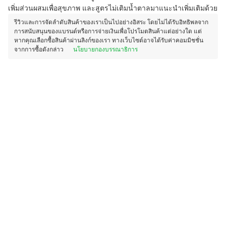
เพิ่มส่วนผสมเพื่อสุขภาพ และสูตรไม่เติมน้ำตาลมาแนะนำเพิ่มเติมด้วย
รีวิวและการจัดลำดับสินค้าของเราเป็นไปอย่างอิสระ โดยไม่ได้รับอิทธิพลจาก
การสนับสนุนของแบรนด์หรือการจ่ายเงินเพื่อโปรโมตสินค้าแต่อย่างใด แต่
หากคุณเลือกซื้อสินค้าผ่านลิงก์ของเรา ทางเว็บไซต์อาจได้รับค่าคอมมิชชั่น
จากการซื้อดังกล่าว
นโยบายกองบรรณาธิการ