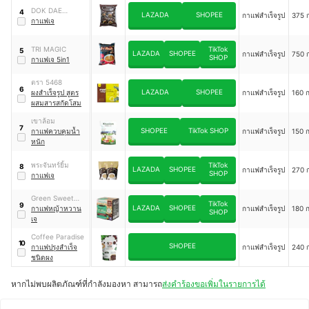
To-Mix Espresso
DOK DAE
4
LAZADA
SHOPEE
กาแฟสำเร็จรูป
375 ก
Concentrate (No
COFFEE
กาแฟเจ
Sugar)
TRI MAGIC
TikTok
5
LAZADA
SHOPEE
กาแฟสำเร็จรูป
750 ก
SHOP
กาแฟเจ 5in1
ตรา 5468
6
LAZADA
SHOPEE
ผงสำเร็จรูป สูตร
กาแฟสำเร็จรูป
160 ก
ผสมสารสกัดโสม
เขาล้อม
7
SHOPEE
TikTok SHOP
กาแฟควบคุมน้ำ
กาแฟสำเร็จรูป
150 ก
หนัก
พระจันทร์ยิ้ม
TikTok
8
LAZADA
SHOPEE
กาแฟสำเร็จรูป
270 ก
SHOP
กาแฟเจ
Green Sweet
TikTok
9
LAZADA
SHOPEE
Coffee
กาแฟหญ้าหวาน
กาแฟสำเร็จรูป
180 ก
SHOP
เจ
Coffee Paradise
10
SHOPEE
กาแฟปรุงสำเร็จ
กาแฟสำเร็จรูป
240 ก
ชนิดผง
หากไม่พบผลิตภัณฑ์ที่กำลังมองหา สามารถ
ส่งคำร้องขอเพิ่มในรายการได้