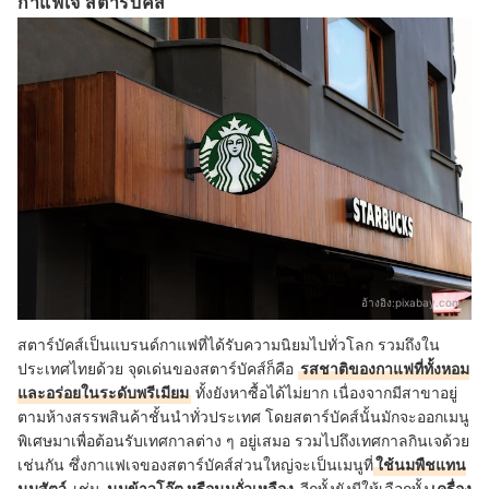
กาแฟเจ สตาร์บัคส์
อ้างอิง:
pixabay.com
สตาร์บัคส์เป็นแบรนด์กาแฟที่ได้รับความนิยมไปทั่วโลก รวมถึงใน
ประเทศไทยด้วย จุดเด่นของสตาร์บัคส์ก็คือ
รสชาติของกาแฟที่ทั้งหอม
และอร่อยในระดับพรีเมียม
ทั้งยังหาซื้อได้ไม่ยาก เนื่องจากมีสาขาอยู่
ตามห้างสรรพสินค้าชั้นนำทั่วประเทศ โดยสตาร์บัคส์นั้นมักจะออกเมนู
พิเศษมาเพื่อต้อนรับเทศกาลต่าง ๆ อยู่เสมอ รวมไปถึงเทศกาลกินเจด้วย
เช่นกัน ซึ่งกาแฟเจของสตาร์บัคส์ส่วนใหญ่จะเป็นเมนูที่
ใช้นมพืชแทน
นมสัตว์
เช่น
นมข้าวโอ๊ต หรือนมถั่วเหลือง
อีกทั้งยังมีให้เลือกทั้ง
เครื่อง