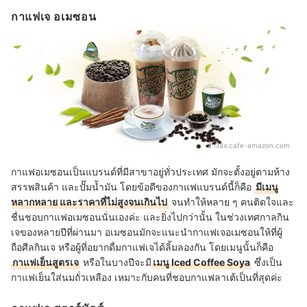
กาแฟเจ อเมซอน
อ้างอิง:
cafe-amazon.com
กาแฟอเมซอนเป็นแบรนด์ที่มีสาขาอยู่ทั่วประเทศ มักจะตั้งอยู่ตามห้าง
สรรพสินค้า และปั๊มน้ำมัน โดยข้อดีของกาแฟแบรนด์นี้ก็คือ
มีเมนู
หลากหลาย และราคาที่ไม่สูงจนเกินไป
จนทำให้หลาย ๆ คนติดใจและ
ชื่นชอบกาแฟอเมซอนนั่นเองค่ะ และยิ่งไปกว่านั้น ในช่วงเทศกาลกิน
เจของหลายปีที่ผ่านมา อเมซอนมักจะแนะนำกาแฟเจอเมซอนให้ที่ผู้
ถือศีลกินเจ หรือผู้ที่อยากดื่มกาแฟเจได้ลิ้มลองกัน โดยเมนูนั้นก็คือ
กาแฟเย็นสูตรเจ
หรือในบางปีจะมี
เมนู Iced Coffee Soya
ซึ่งเป็น
กาแฟเย็นใส่นมถั่วเหลือง เหมาะกับคนที่ชอบกาแฟลาเต้เป็นที่สุดค่ะ