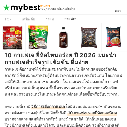
กาแฟเจ
ให้ทุกการเลือกเป็นสิ่งที่ดีที่สุด
ค้นหา
กาแฟเจ
TOP
เครื่องดื่ม
กาแฟ
10 กาแฟเจ ยี่ห้อไหนอร่อย ปี 2026 แนะนำ
กาแฟเจสำเร็จรูป เข้มข้น ดื่มง่าย
กาแฟเจ คือกาแฟที่ใช้ส่วนผสมจากพืชและไม่มีส่วนผสมของวัตถุดิบ
จากสัตว์ จึงเหมาะสำหรับผู้ที่รับประทานอาหารเจหรือวีแกน โดยกาแฟ
เจมีให้เลือกหลายเมนู เช่น อเมริกาโน่ เอสเพรสโซ่ ลองแบล็ก กาแฟ
ดริป และกาแฟเย็นสูตรเจ ทั้งนี้ควรตรวจสอบส่วนผสมของครีมเทียม
นม และสารปรุงแต่งในแต่ละผลิตภัณฑ์ก่อนเลือกซื้อหรือรับประทาน
บทความนี้เรามี
วิธีการเลือกกาแฟเจ
ให้มีส่วนผสมและรสชาติตรงตาม
ความต้องการของผู้บริโภค อีกทั้งยังมี
10 กาแฟเจ จากยี่ห้อยอดนิยม
ปราศจากส่วนผสมที่ทำจากสัตว์ และมีรสชาติดี ให้กลิ่นหอมชัดเจน
โดยมีกาแฟเจทั้งแบบสำเร็จรูป และแบบเมล็ดคั่วบด รวมถึงกาแฟเจที่