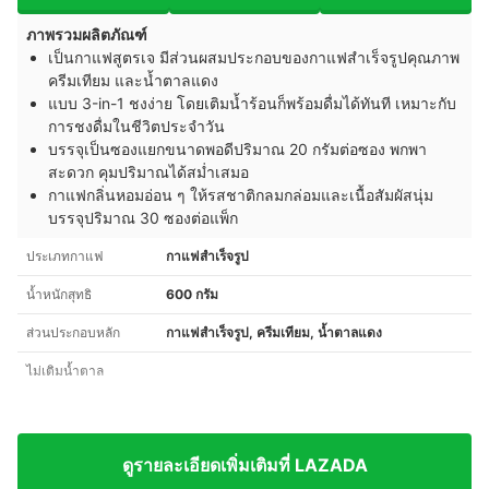
ภาพรวมผลิตภัณฑ์
เป็นกาแฟสูตรเจ มีส่วนผสมประกอบของกาแฟสำเร็จรูปคุณภาพ
ครีมเทียม และน้ำตาลแดง
แบบ 3-in-1 ชงง่าย โดยเติมน้ำร้อนก็พร้อมดื่มได้ทันที เหมาะกับ
การชงดื่มในชีวิตประจำวัน
บรรจุเป็นซองแยกขนาดพอดีปริมาณ 20 กรัมต่อซอง พกพา
สะดวก คุมปริมาณได้สม่ำเสมอ
กาแฟกลิ่นหอมอ่อน ๆ ให้รสชาติกลมกล่อมและเนื้อสัมผัสนุ่ม
บรรจุปริมาณ 30 ซองต่อแพ็ก
ประเภทกาแฟ
กาแฟสำเร็จรูป
น้ำหนักสุทธิ
600 กรัม
ส่วนประกอบหลัก
กาแฟสำเร็จรูป, ครีมเทียม, น้ำตาลแดง
ไม่เติมน้ำตาล
ดูรายละเอียดเพิ่มเติมที่ LAZADA