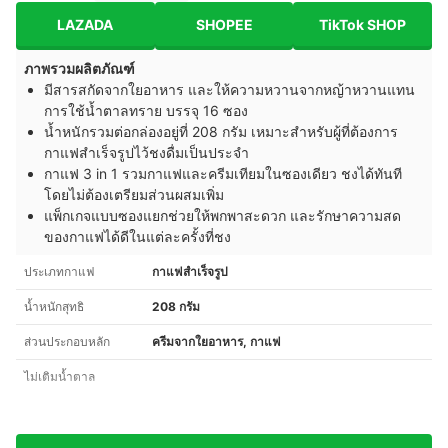
LAZADA
SHOPEE
TikTok SHOP
ภาพรวมผลิตภัณฑ์
มีสารสกัดจากใยอาหาร และให้ความหวานจากหญ้าหวานแทน
การใช้น้ำตาลทราย บรรจุ 16 ซอง
น้ำหนักรวมต่อกล่องอยู่ที่ 208 กรัม เหมาะสำหรับผู้ที่ต้องการ
กาแฟสำเร็จรูปไว้ชงดื่มเป็นประจำ
กาแฟ 3 in 1 รวมกาแฟและครีมเทียมในซองเดียว ชงได้ทันที
โดยไม่ต้องเตรียมส่วนผสมเพิ่ม
แพ็กเกจแบบซองแยกช่วยให้พกพาสะดวก และรักษาความสด
ของกาแฟได้ดีในแต่ละครั้งที่ชง
ประเภทกาแฟ
กาแฟสำเร็จรูป
น้ำหนักสุทธิ
208 กรัม
ส่วนประกอบหลัก
ครีมจากใยอาหาร, กาแฟ
ไม่เติมน้ำตาล