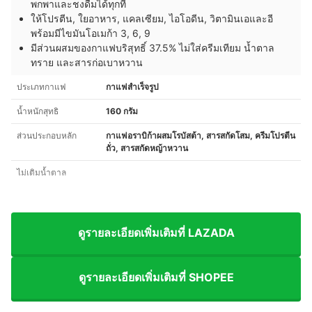
พกพาและชงดื่มได้ทุกที่
ให้โปรตีน, ใยอาหาร, แคลเซียม, ไอโอดีน, วิตามินเอและอี
พร้อมมีไขมันโอเมก้า 3, 6, 9
มีส่วนผสมของกาแฟบริสุทธิ์ 37.5% ไม่ใส่ครีมเทียม น้ำตาล
ทราย และสารก่อเบาหวาน
ประเภทกาแฟ
กาแฟสำเร็จรูป
น้ำหนักสุทธิ
160 กรัม
ส่วนประกอบหลัก
กาแฟอราบิก้าผสมโรบัสต้า, สารสกัดโสม, ครีมโปรตีน
ถั่ว, สารสกัดหญ้าหวาน
ไม่เติมน้ำตาล
ดูรายละเอียดเพิ่มเติมที่ LAZADA
ดูรายละเอียดเพิ่มเติมที่ SHOPEE