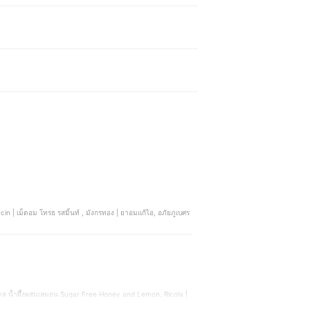
ยภูเบศร
าล น้ำผึ้งผสมเลมอน Sugar Free Honey and Lemon, Ricola |
ไพร มะขามป้อม, โบตัน | เม็ดอมสมุนไพรแบบตลับ