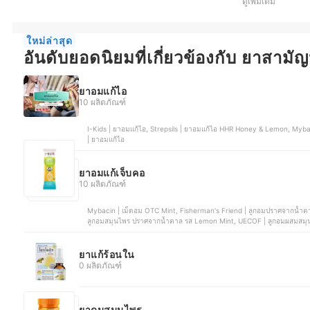
ดูเพิ่มเติม
ใหม่ล่าสุด
อันดับยอดนิยมที่เกี่ยวข้องกับ ยาสาม
ยาอมแก้ไอ
10 ผลิตภัณฑ์
I-Kids | ยาอมแก้ไอ, Strepsils | ยาอมแก้ไอ HHR Honey & Lemon, Mybacin | เม็ดอม โทรธ รสมิ้นท์ , มังกรทอง | ยาอมแก้ไอ, อภั
| ยาอมแก้ไอ
ยาอมแก้เจ็บคอ
10 ผลิตภัณฑ์
Mybacin | เม็ดอม OTC Mint, Fisherman's Friend | ลูกอมปราศจากน้ำต
ลูกอมสมุนไพร ปราศจากน้ำตาล รส Lemon Mint, UECOF | ลูกอมผสมสมุน
ยาแก้ร้อนใน
0 ผลิตภัณฑ์
ยาดมสมุนไพร