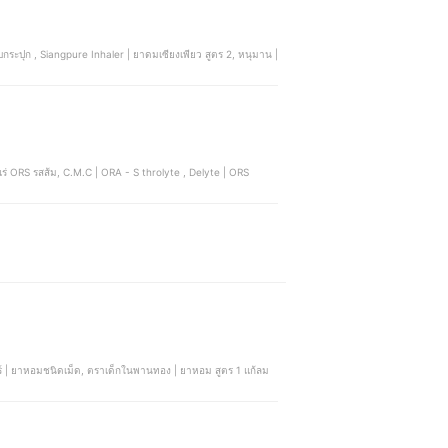
แร่ ORS รสส้ม, C.M.C | ORA - S throlyte , Delyte | ORS