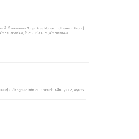
าล น้ำผึ้งผสมเลมอน Sugar Free Honey and Lemon, Ricola |
ไพร มะขามป้อม, โบตัน | เม็ดอมสมุนไพรแบบตลับ