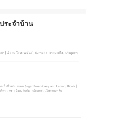
ัญประจำบ้าน
ยภูเบศร
าล น้ำผึ้งผสมเลมอน Sugar Free Honey and Lemon, Ricola |
ไพร มะขามป้อม, โบตัน | เม็ดอมสมุนไพรแบบตลับ