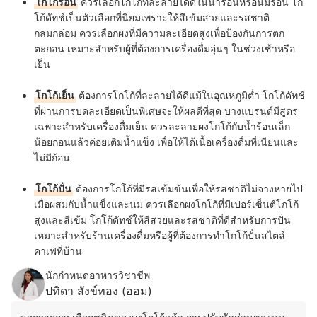
โกโก้ร้อน
ควรเลือกโกโก้ที่ละลายได้ดีในน้ำร้อนหรือนมร้อน โก
โก้ดัทช์เป็นตัวเลือกที่นิยมเพราะให้สีเข้มสวยและรสชาติ
กลมกล่อม ควรเลือกผงที่มีความละเอียดสูงเพื่อป้องกันการตก
ตะกอน เหมาะสำหรับผู้ที่ต้องการเครื่องดื่มอุ่นๆ ในช่วงเช้าหรือ
เย็น
โกโก้เย็น
ต้องการโกโก้ที่ละลายได้ดีแม้ในอุณหภูมิต่ำ โกโก้ดัทช์
ที่ผ่านการบดละเอียดเป็นพิเศษจะให้ผลดีที่สุด บางแบรนด์มีสูตร
เฉพาะสำหรับเครื่องดื่มเย็น ควรละลายผงโกโก้กับน้ำร้อนเล็ก
น้อยก่อนแล้วค่อยเติมน้ำแข็ง เพื่อให้ได้เนื้อเครื่องดื่มที่เนียนและ
ไม่มีก้อน
โกโก้ปั่น
ต้องการโกโก้ที่มีรสเข้มข้นเพื่อให้รสชาติไม่จางหายไป
เมื่อผสมกับน้ำแข็งและนม ควรเลือกผงโกโก้ที่มีเปอร์เซ็นต์โกโก้
สูงและสีเข้ม โกโก้ดัทช์ให้สีสวยและรสชาติที่ดีสำหรับการปั่น
เหมาะสำหรับร้านเครื่องดื่มหรือผู้ที่ต้องการทำโกโก้ปั่นสไตล์
คาเฟ่ที่บ้าน
นักกำหนดอาหารวิชาชีพ
ปทิดา สังข์ทอง (ออม)