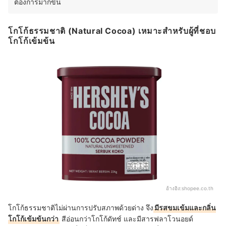
ต้องการมากขึ้น
โกโก้ธรรมชาติ (Natural Cocoa) เหมาะสำหรับผู้ที่ชอบ
โกโก้เข้มข้น
อ้างอิง:
shopee.co.th
โกโก้ธรรมชาติไม่ผ่านการปรับสภาพด้วยด่าง จึง
มีรสขมเข้มและกลิ่น
โกโก้เข้มข้นกว่า
สีอ่อนกว่าโกโก้ดัทช์ และมีสารฟลาโวนอยด์