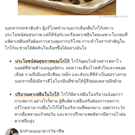
อ้างอิง:
shopee.co.th
นอกจากรสชาติแล้ว ผู้บริโภคจำนวนมากเลือกดื่มโกโก้เพราะ
ประโยชน์ต่อสุขภาพ แต่ก็มีข้อกังวลเรื่องคาเฟอีนโดยเฉพาะในกลุ่มที่
แพ้คาเฟอีนหรือต้องการควบคุมการบริโภค การเข้าใจสารสำคัญใน
โกโก้จะช่วยให้ตัดสินใจเลือกซื้อได้อย่างมั่นใจ
ประโยชน์ต่อสุขภาพของโกโก้
โกโก้อุดมไปด้วยสารฟลาโว
นอยด์ที่ช่วยต้านอนุมูลอิสระ ลดความเสี่ยงโรคหัวใจและหลอด
เลือด รวมถึงมีแมกนีเซียม เหล็ก และสังกะสีที่จำเป็นต่อร่างกาย
นอกจากนี้ยังมีสารธีโอโบรมีนที่ช่วยให้รู้สึกผ่อนคลายอีกด้วย
ปริมาณคาเฟอีนในโกโก้
โกโก้มีคาเฟอีนในปริมาณน้อยกว่า
กาแฟมาก อย่างไรก็ตาม ผู้ที่แพ้คาเฟอีนหรือต้องการลดการ
บริโภคสามารถดื่มโกโก้ได้ในปริมาณที่พอเหมาะ แต่ควรระวัง
หากดื่มหลายแก้วต่อวัน และควรปรึกษาแพทย์หากมีความไวต่อ
คาเฟอีนสูง
นักกำหนดอาหารวิชาชีพ