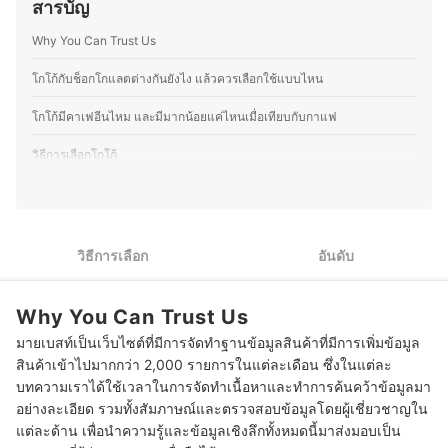
สารบัญ
เป็นการกินอาหารที่สมดุล วัฒนธรรมการดื่มชา หรือการดูแล
การเลือกกินอาหารที่เหมาะสมในแต่ละบุคคล เพื่อช่วยส่งเสริม
สุขภาพแบบองค์รวม ทำให้คุณออมสนุกกับการแบ่งปันข้อมูล
การมีสุขภาพที่ดีและร่างกายที่แข็งแรง
Why You Can Trust Us
เกี่ยวกับโภชนาการและการดูแลสุขภาพในชีวิตประจำวัน โดย
ประวัติของ ปทิดา สังข์ทอง (ออม)
เชื่อว่าการเลือกกินที่ดีและการปรับไลฟ์สไตล์ให้เหมาะสมเป็น
สิ่งที่ช่วยให้สุขภาพดีขึ้นอย่างยั่งยืน คุณออมจึงมุ่งมั่นที่จะ
โกโก้กับช็อกโกแลตต่างกันยังไง แล้วควรเลือกใช้แบบไหน
ถ่ายทอดความรู้ให้ผู้อ่านสามารถนำไปปรับใช้ได้จริง
ประวัติของ สิริญ์มาศ ปล้องเจริญ (ออม)
โกโก้มีคาเฟอีนไหม และมีมากน้อยแค่ไหนเมื่อเทียบกับกาแฟ
วิธีการเลือกโกโก้
1
เลือกจากลักษณะหรือประเภทของโกโก้ให้ตรงกับสไตล์การดื่ม
2
พิจารณารูปแบบเครื่องดื่มที่ต้องใช้โกโก้เป็นส่วนประกอบในการทำ
วิธีการเลือก
อันดับ
3
พิจารณาจากประโยชน์ต่อสุขภาพและปริมาณคาเฟอีนที่ได้รับ
Why You Can Trust Us
4
ตรวจสอบจากความเข้มข้นของโกโก้และส่วนผสมในผลิตภัณฑ์
มายเบสท์เป็นเว็บไซต์ที่มีการจัดทำฐานข้อมูลสินค้าที่มีการเพิ่มข้อมูล
5
พิจารณาเลือกโกโก้จากแบรนด์ที่น่าเชื่อถือและได้มาตรฐาน
สินค้าเข้าไปมากกว่า 2,000 รายการในแต่ละเดือน ซึ่งในแต่ละ
บทความเราได้ใช้เวลาในการจัดทำเนื้อหาและทำการค้นคว้าข้อมูลมา
10 โกโก้ ยี่ห้อไหนอร่อย สำเร็จรูป รสชาติอร่อย น้ำตาลน้อย
อย่างละเอียด รวมทั้งสัมภาษณ์และตรวจสอบข้อมูลโดยผู้เชี่ยวชาญใน
แต่ละด้าน เพื่อนำความรู้และข้อมูลเชิงลึกทั้งหมดนี้มาส่งมอบเป็น
วิธีการดื่มโกโก้ให้อร่อยควรทำอย่างไร