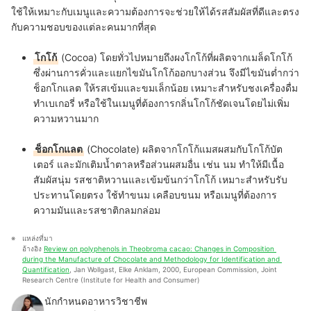
ใช้ให้เหมาะกับเมนูและความต้องการจะช่วยให้ได้รสสัมผัสที่ดีและตรง
กับความชอบของแต่ละคนมากที่สุด
โกโก้
(Cocoa) โดยทั่วไปหมายถึงผงโกโก้ที่ผลิตจากเมล็ดโกโก้
ซึ่งผ่านการคั่วและแยกไขมันโกโก้ออกบางส่วน จึงมีไขมันต่ำกว่า
ช็อกโกแลต ให้รสเข้มและขมเล็กน้อย เหมาะสำหรับชงเครื่องดื่ม
ทำเบเกอรี่ หรือใช้ในเมนูที่ต้องการกลิ่นโกโก้ชัดเจนโดยไม่เพิ่ม
ความหวานมาก
ช็อกโกแลต
(Chocolate) ผลิตจากโกโก้แมสผสมกับโกโก้บัต
เตอร์ และมักเติมน้ำตาลหรือส่วนผสมอื่น เช่น นม ทำให้มีเนื้อ
สัมผัสนุ่ม รสชาติหวานและเข้มข้นกว่าโกโก้ เหมาะสำหรับรับ
ประทานโดยตรง ใช้ทำขนม เคลือบขนม หรือเมนูที่ต้องการ
ความมันและรสชาติกลมกล่อม
แหล่งที่มา
อ้างอิง 
Review on polyphenols in Theobroma cacao: Changes in Composition 
during the Manufacture of Chocolate and Methodology for Identification and 
Quantification
, Jan Wollgast, Elke Anklam, 2000, European Commission, Joint 
Research Centre (Institute for Health and Consumer)
นักกำหนดอาหารวิชาชีพ