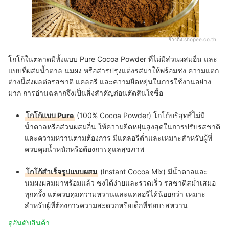
อ้างอิง:
shopee.co.th
โกโก้ในตลาดมีทั้งแบบ Pure Cocoa Powder ที่ไม่มีส่วนผสมอื่น และ
แบบที่ผสมน้ำตาล นมผง หรือสารปรุงแต่งรสมาให้พร้อมชง ความแตก
ต่างนี้ส่งผลต่อรสชาติ แคลอรี และความยืดหยุ่นในการใช้งานอย่าง
มาก การอ่านฉลากจึงเป็นสิ่งสำคัญก่อนตัดสินใจซื้อ
โกโก้แบบ Pure
(100% Cocoa Powder) โกโก้บริสุทธิ์ไม่มี
น้ำตาลหรือส่วนผสมอื่น ให้ความยืดหยุ่นสูงสุดในการปรับรสชาติ
และความหวานตามต้องการ มีแคลอรีต่ำและเหมาะสำหรับผู้ที่
ควบคุมน้ำหนักหรือต้องการดูแลสุขภาพ
โกโก้สำเร็จรูปแบบผสม
(Instant Cocoa Mix) มีน้ำตาลและ
นมผงผสมมาพร้อมแล้ว ชงได้ง่ายและรวดเร็ว รสชาติสม่ำเสมอ
ทุกครั้ง แต่ควบคุมความหวานและแคลอรีได้น้อยกว่า เหมาะ
สำหรับผู้ที่ต้องการความสะดวกหรือเด็กที่ชอบรสหวาน
ดูอันดับสินค้า