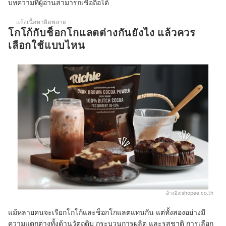
บทความที่ผู้อ่านสามารถเชื่อถือได้
ผงโกโก้ควรเก็บรักษาอย่างไรให้อยู่ได้นาน
แจ้งเนื้อหาผิดพลาด
โกโก้กับช็อกโกแลตต่างกันยังไง แล้วควร
บทความที่เกี่ยวข้องกับโกโก้
เลือกใช้แบบไหน
อ้างอิง:
shopee.co.th
แม้หลายคนจะเรียกโกโก้และช็อกโกแลตแทนกัน แต่ทั้งสองอย่างมี
ความแตกต่างทั้งด้านวัตถุดิบ กระบวนการผลิต และรสชาติ การเลือก