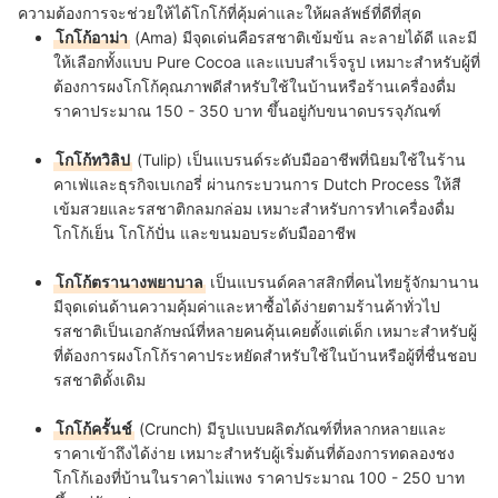
ความต้องการจะช่วยให้ได้โกโก้ที่คุ้มค่าและให้ผลลัพธ์ที่ดีที่สุด
โกโก้อาม่า
(Ama) มีจุดเด่นคือรสชาติเข้มข้น ละลายได้ดี และมี
ให้เลือกทั้งแบบ Pure Cocoa และแบบสำเร็จรูป เหมาะสำหรับผู้ที่
ต้องการผงโกโก้คุณภาพดีสำหรับใช้ในบ้านหรือร้านเครื่องดื่ม
ราคาประมาณ 150 - 350 บาท ขึ้นอยู่กับขนาดบรรจุภัณฑ์
โกโก้ทวิลิป
(Tulip) เป็นแบรนด์ระดับมืออาชีพที่นิยมใช้ในร้าน
คาเฟ่และธุรกิจเบเกอรี่ ผ่านกระบวนการ Dutch Process ให้สี
เข้มสวยและรสชาติกลมกล่อม เหมาะสำหรับการทำเครื่องดื่ม
โกโก้เย็น โกโก้ปั่น และขนมอบระดับมืออาชีพ
โกโก้ตรานางพยาบาล
เป็นแบรนด์คลาสสิกที่คนไทยรู้จักมานาน
มีจุดเด่นด้านความคุ้มค่าและหาซื้อได้ง่ายตามร้านค้าทั่วไป
รสชาติเป็นเอกลักษณ์ที่หลายคนคุ้นเคยตั้งแต่เด็ก เหมาะสำหรับผู้
ที่ต้องการผงโกโก้ราคาประหยัดสำหรับใช้ในบ้านหรือผู้ที่ชื่นชอบ
รสชาติดั้งเดิม
โกโก้ครั้นช์
(Crunch) มีรูปแบบผลิตภัณฑ์ที่หลากหลายและ
ราคาเข้าถึงได้ง่าย เหมาะสำหรับผู้เริ่มต้นที่ต้องการทดลองชง
โกโก้เองที่บ้านในราคาไม่แพง ราคาประมาณ 100 - 250 บาท