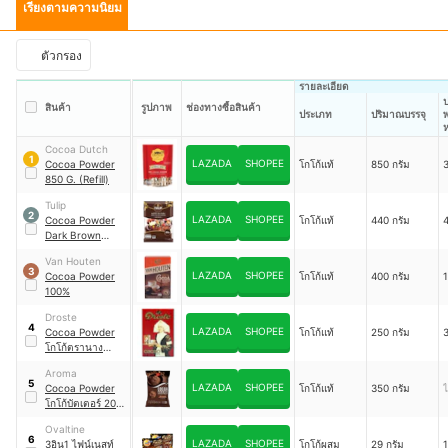
เรียงตามความนิยม
ตัวกรอง
รายละเอียด
สินค้า
รูปภาพ
ช่องทางซื้อสินค้า
ประเภท
ปริมาณบรรจุ
พ
ห
บ
Cocoa Dutch
1
LAZADA
SHOPEE
Cocoa Powder
โกโก้แท้
850 กรัม
850 G. (Refill)
Tulip
2
LAZADA
SHOPEE
Cocoa Powder
โกโก้แท้
440 กรัม
Dark Brown
Colour
Van Houten
3
LAZADA
SHOPEE
Cocoa Powder
โกโก้แท้
400 กรัม
1
100%
Droste
4
LAZADA
SHOPEE
Cocoa Powder
โกโก้แท้
250 กรัม
โกโก้ตรานาง
พยาบาล
Aroma
5
LAZADA
SHOPEE
Cocoa Powder
โกโก้แท้
350 กรัม
ไ
โกโก้บัตเตอร์ 20-
22%
Ovaltine
6
LAZADA
SHOPEE
3อิน1 ไฟน์เนสท์
โกโก้ผสม
29 กรัม
1