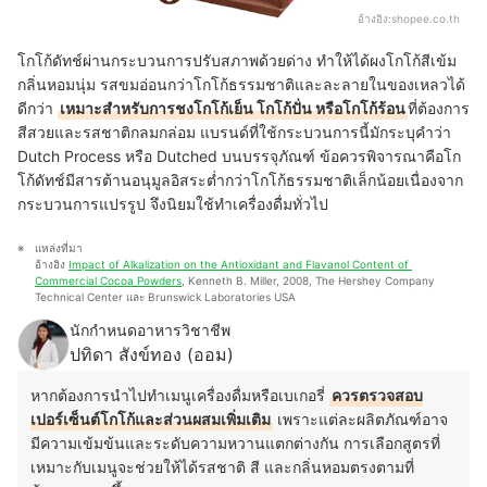
อ้างอิง:
shopee.co.th
โกโก้ดัทช์ผ่านกระบวนการปรับสภาพด้วยด่าง ทำให้ได้ผงโกโก้สีเข้ม
กลิ่นหอมนุ่ม รสขมอ่อนกว่าโกโก้ธรรมชาติและละลายในของเหลวได้
ดีกว่า
เหมาะสำหรับการชงโกโก้เย็น โกโก้ปั่น หรือโกโก้ร้อน
ที่ต้องการ
สีสวยและรสชาติกลมกล่อม แบรนด์ที่ใช้กระบวนการนี้มักระบุคำว่า
Dutch Process หรือ Dutched บนบรรจุภัณฑ์ ข้อควรพิจารณาคือโก
โก้ดัทช์มีสารต้านอนุมูลอิสระต่ำกว่าโกโก้ธรรมชาติเล็กน้อยเนื่องจาก
กระบวนการแปรรูป จึงนิยมใช้ทำเครื่องดื่มทั่วไป
แหล่งที่มา
อ้างอิง 
Impact of Alkalization on the Antioxidant and Flavanol Content of 
Commercial Cocoa Powders
, Kenneth B. Miller, 2008, The Hershey Company 
Technical Center และ Brunswick Laboratories USA
นักกำหนดอาหารวิชาชีพ
ปทิดา สังข์ทอง (ออม)
หากต้องการนำไปทำเมนูเครื่องดื่มหรือเบเกอรี่
ควรตรวจสอบ
เปอร์เซ็นต์โกโก้และส่วนผสมเพิ่มเติม
เพราะแต่ละผลิตภัณฑ์อาจ
มีความเข้มข้นและระดับความหวานแตกต่างกัน การเลือกสูตรที่
เหมาะกับเมนูจะช่วยให้ได้รสชาติ สี และกลิ่นหอมตรงตามที่