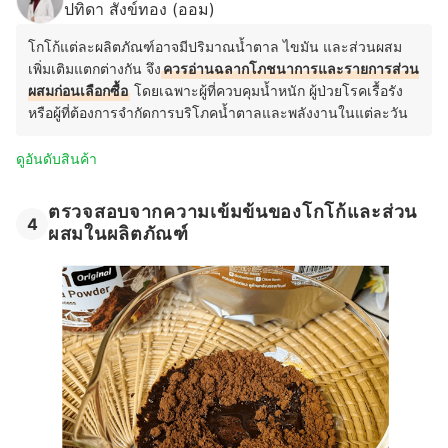
ปทิดา สังข์ทอง (ออม)
โกโก้แต่ละผลิตภัณฑ์อาจมีปริมาณน้ำตาล ไขมัน และส่วนผสม
เพิ่มเติมแตกต่างกัน จึง
ควรอ่านฉลากโภชนาการและรายการส่วน
ผสมก่อนเลือกซื้อ
โดยเฉพาะผู้ที่ควบคุมน้ำหนัก ผู้ป่วยโรคเรื้อรัง
หรือผู้ที่ต้องการจำกัดการบริโภคน้ำตาลและพลังงานในแต่ละวัน
ดูอันดับสินค้า
ตรวจสอบจากความเข้มข้นของโกโก้และส่วน
4
ผสมในผลิตภัณฑ์