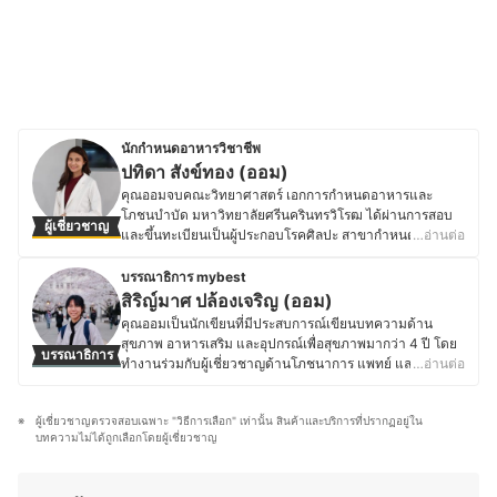
นักกำหนดอาหารวิชาชีพ
ปทิดา สังข์ทอง (ออม)
คุณออมจบคณะวิทยาศาสตร์ เอกการกำหนดอาหารและ
โภชนบำบัด มหาวิทยาลัยศรีนครินทรวิโรฒ ได้ผ่านการสอบ
ผู้เชี่ยวชาญ
และขึ้นทะเบียนเป็นผู้ประกอบโรคศิลปะ สาขากำหนดอาหาร
…อ่านต่อ
และมีประสบการณ์ทำงานในธุรกิจด้านอาหารสำหรับผู้ป่วย
เฉพาะโรค เช่น โรคไตเสื่อม โรคมะเร็ง โรคเบาหวาน โรคอ้วน
บรรณาธิการ mybest
โรคความดันโลหิต ฯลฯ รวมไปถึงให้คำแนะนำผู้ที่สนใจ
สิริญ์มาศ ปล้องเจริญ (ออม)
อาหารเพื่อสุขภาพด้วย ซึ่งจะเน้นให้คำปรึกษาด้านโภชนาการ
คุณออมเป็นนักเขียนที่มีประสบการณ์เขียนบทความด้าน
คิดและพัฒนาสูตรอาหาร ปัจจุบันคุณออมทำงานในหน่วยงาน
สุขภาพ อาหารเสริม และอุปกรณ์เพื่อสุขภาพมากว่า 4 ปี โดย
บรรณาธิการ
ภาครัฐ โดยปฏิบัติงานและศึกษาเจาะลึกเกี่ยวกับ "อาหารหรือ
ทำงานร่วมกับผู้เชี่ยวชาญด้านโภชนาการ แพทย์ และเภสัชกร
…อ่านต่อ
โภชนาการของผู้สูงอายุ" โดยเฉพาะ โดยส่วนตัวแล้วคุณออม
ทำให้มีโอกาสศึกษาข้อมูลเฉพาะทางเกี่ยวกับการดูแลสุขภาพ
มีความสนใจด้านสุขภาพเป็นพิเศษ เพราะเชื่อว่าการมีสุขภาพ
อย่างลึกซึ้ง นอกจากความสนใจในเรื่องสุขภาพแล้ว คุณออม
ที่ดีต้องเริ่มต้นจาก "อาหาร" จึงเลือกศึกษาถึงความสำคัญของ
ผู้เชี่ยวชาญตรวจสอบเฉพาะ "วิธีการเลือก" เท่านั้น สินค้าและบริการที่ปรากฏอยู่ใน
ยังหลงใหลในวัฒนธรรมญี่ปุ่น ทั้งอาหาร การใช้ชีวิต และ
อาหารแต่ละชนิด รวมถึงอาหารที่เหมาะสมและปลอดภัยต่อ
บทความไม่ได้ถูกเลือกโดยผู้เชี่ยวชาญ
ภาษาญี่ปุ่น โดยเคยเข้าร่วมโครงการแลกเปลี่ยนที่
ตัวโรค ฯลฯ เพราะเมื่อเราเข้าใจถึงอาหารและวัตถุดิบต่าง ๆ
มหาวิทยาลัยในจังหวัดมิเอะเป็นเวลา 1 ปี ประสบการณ์นี้
มากขึ้น เราจะรู้จักการกินอาหารให้เป็นยา โดยไม่ต้องกินยา
ทำให้เธอได้เรียนรู้แนวคิดด้านสุขภาพของชาวญี่ปุ่น ไม่ว่าจะ
เป็นอาหาร คุณออมจึงอยากแบ่งปันถึงเคล็บลับหรือแนวทาง