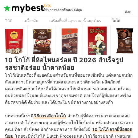
โกโก้
ให้ทุกการเลือกเป็นสิ่งที่ดีที่สุด
ค้นหา
โกโก้
TOP
เครื่องดื่ม
เครื่องดื่มเพื่อสุขภาพ, น้ำสมุนไพร
10 โกโก้ ยี่ห้อไหนอร่อย ปี 2026 สำเร็จรูป
รสชาติอร่อย น้ำตาลน้อย
โกโก้เป็นเครื่องดื่มยอดนิยมสำหรับคนที่ชอบรสเข้มข้น แต่หลายคนมัก
ลังเลเพราะมีหลายสูตรที่ส่วนผสมและรสชาติต่างกัน ผลิตภัณฑ์
คุณภาพดีจะช่วยให้ชงดื่มได้สะดวก ให้กลิ่นหอม รสกลมกล่อม พร้อมอุ
ดมด้วยฟลาโวนอยด์และแร่ธาตุธรรมชาติ ตอบโจทย์ผู้ที่มองหาเครื่อง
ดื่มรสชาติดี ดื่มง่าย และได้ประโยชน์ต่อร่างกายอย่างลงตัว
บทความนี้เรามี
วิธีการเลือกโกโก้
สำหรับผู้ที่ต้องการความกลมกล่อม
สามารถทำได้หลายเมนู และผู้ที่ชอบโกโก้เข้มข้น พร้อมคำแนะนำจาก
คุณปทิดา สังข์ทอง นักกำหนดอาหาร อีกทั้งยังมี
10 โกโก้ จากยี่ห้อยอด
นิยม
โดยจะมีทั้งโกโก้ Dutch Process และโกโก้ธรรมชาติ (Natural