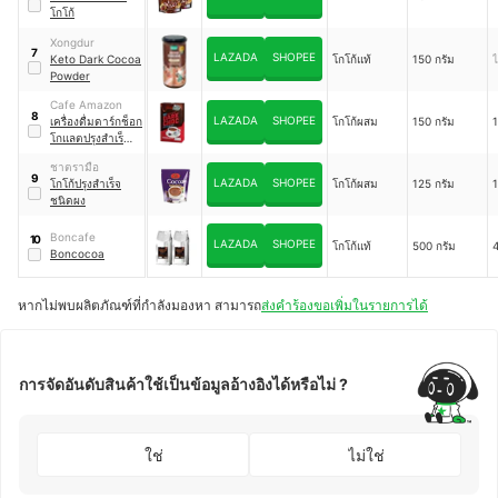
โกโก้
Xongdur
7
LAZADA
SHOPEE
Keto Dark Cocoa
โกโก้แท้
150 กรัม
ไ
Powder
Cafe Amazon
8
LAZADA
SHOPEE
เครื่องดื่มดาร์กช็อก
โกโก้ผสม
150 กรัม
โกแลตปรุงสำเร็จ
ชนิดผง
ชาตรามือ
9
LAZADA
SHOPEE
โกโก้ปรุงสำเร็จ
โกโก้ผสม
125 กรัม
1
ชนิดผง
Boncafe
10
LAZADA
SHOPEE
โกโก้แท้
500 กรัม
Boncocoa
หากไม่พบผลิตภัณฑ์ที่กำลังมองหา สามารถ
ส่งคำร้องขอเพิ่มในรายการได้
การจัดอันดับสินค้าใช้เป็นข้อมูลอ้างอิงได้หรือไม่ ?
ใช่
ไม่ใช่