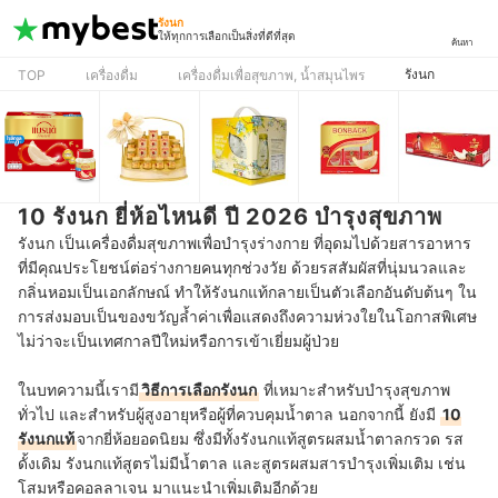
รังนก
ให้ทุกการเลือกเป็นสิ่งที่ดีที่สุด
ค้นหา
รังนก
TOP
เครื่องดื่ม
เครื่องดื่มเพื่อสุขภาพ, น้ำสมุนไพร
10 รังนก ยี่ห้อไหนดี ปี 2026 บำรุงสุขภาพ
รังนก เป็นเครื่องดื่มสุขภาพเพื่อบำรุงร่างกาย ที่อุดมไปด้วยสารอาหาร
ที่มีคุณประโยชน์ต่อร่างกายคนทุกช่วงวัย ด้วยรสสัมผัสที่นุ่มนวลและ
กลิ่นหอมเป็นเอกลักษณ์ ทำให้รังนกแท้กลายเป็นตัวเลือกอันดับต้นๆ ใน
การส่งมอบเป็นของขวัญล้ำค่าเพื่อแสดงถึงความห่วงใยในโอกาสพิเศษ
ไม่ว่าจะเป็นเทศกาลปีใหม่หรือการเข้าเยี่ยมผู้ป่วย
ในบทความนี้เรามี
วิธีการเลือกรังนก
ที่เหมาะสำหรับบำรุงสุขภาพ
ทั่วไป และสำหรับผู้สูงอายุหรือผู้ที่ควบคุมน้ำตาล นอกจากนี้ ยังมี
10
รังนกแท้
จากยี่ห้อยอดนิยม ซึ่งมีทั้งรังนกแท้สูตรผสมน้ำตาลกรวด รส
ดั้งเดิม รังนกแท้สูตรไม่มีน้ำตาล และสูตรผสมสารบำรุงเพิ่มเติม เช่น
โสมหรือคอลลาเจน มาแนะนำเพิ่มเติมอีกด้วย