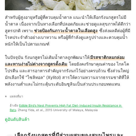
สำหรับผู้สูงอายุหรือผู้ที่ควบคุมน้ำตาล แนะนำให้เลือกรังนกสูตรไม่มี
น้ำตาล
เนื่องจากเป็นทางเลือกที่ปลอดภัยและช่วยดูแลสุขภาพได้ดีกว่า
สูตรปกติ เพราะ
ช่วยป้องกันภาวะน้ำตาลในเลือดสูง
ซึ่งส่งผลดีต่อผู้ที่มี
โรคประจำตัวอย่างเบาหวาน หรือผู้ที่กำลังดูแลรูปร่างและควบคุมน้ำ
หนักให้เป็นไปตามเกณฑ์
ในปัจจุบัน รังนกสูตรไม่เติมน้ำตาลถูกพัฒนาให้
มีรสชาติกลมกล่อม
และทานง่ายไม่ต่างจากสูตรดั้งเดิม
โดยยังคงรักษาคุณค่าของ
ไกลโค
โปรตีน
และสารอาหารสำคัญจากรังนกไว้อย่างครบถ้วน ซึ่งส่วนใหญ่
มักเลือกใช้
"ไซลิทอล" (Xylitol)
สารให้ความหวานจากธรรมชาติที่ให้
พลังงานต่ำและไม่กระตุ้นระดับอินซูลินเป็นส่วนประกอบทดแทน
แหล่งที่มา
อ้างอิง 
Edible Bird's Nest Prevents High Fat Diet-Induced Insulin Resistance in 
Rats
. Zhang Yida, et al., 2015 University of Malaya, Malaysia
ดูอันดับสินค้า
เลือกรังนกสูตรที่มีส่วนผสมของสมุนไพรและ