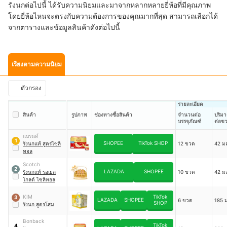
รังนกต่อไปนี้ ได้รับความนิยมและมาจากหลากหลายยี่ห้อที่มีคุณภาพ
โดยยี่ห้อไหนจะตรงกับความต้องการของคุณมากที่สุด สามารถเลือกได้
จากตารางและข้อมูลสินค้าดังต่อไปนี้
เรียงตามความนิยม
ตัวกรอง
รายละเอียด
สินค้า
รูปภาพ
ช่องทางซื้อสินค้า
จำนวนต่อ
ปริมา
บรรจุภัณฑ์
ต่อข
แบรนด์
1
SHOPEE
TikTok SHOP
รังนกแท้ สูตรไซลิ
12 ขวด
42 ม
ทอล
Scotch
2
LAZADA
SHOPEE
รังนกแท้ รอเยล
10 ขวด
42 ม
โกลด์ ไซลิทอล
KIM
TikTok
3
LAZADA
SHOPEE
6 ขวด
185 
SHOP
รังนก สูตรโสม
Bonback
TikTok
4