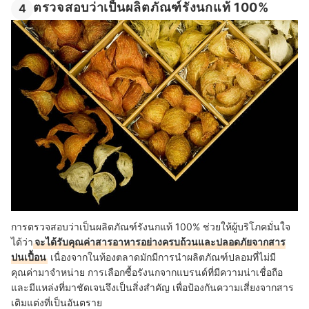
ตรวจสอบว่าเป็นผลิตภัณฑ์รังนกแท้ 100%
4
การตรวจสอบว่าเป็นผลิตภัณฑ์รังนกแท้ 100% ช่วยให้
ผู้บริโภคมั่นใจ
ได้ว่า
จะได้รับคุณค่าสารอาหารอย่างครบถ้วนและปลอดภัยจากสาร
ปนเปื้อน
เนื่องจากในท้องตลาดมักมีการนำผลิตภัณฑ์ปลอมที่ไม่มี
คุณค่ามาจำหน่าย การเลือกซื้อ
รังนกจากแบรนด์
ที่มีความน่าเชื่อถือ
และมีแหล่งที่มาชัดเจนจึงเป็นสิ่งสำคัญ เพื่อป้องกันความเสี่ยงจากสาร
เติมแต่งที่เป็นอันตราย