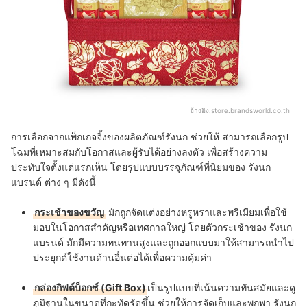
อ้างอิง:
store.brandsworld.co.th
การเลือกจากแพ็กเกจจิ้งของผลิตภัณฑ์รังนก ช่วยให้
สามารถเลือกรูป
โฉมที่เหมาะสมกับโอกาสและผู้รับได้อย่างลงตัว เพื่อสร้างความ
ประทับใจตั้งแต่แรกเห็น โดยรูปแบบบรรจุภัณฑ์ที่นิยมของ
รังนก
แบรนด์
ต่าง ๆ มีดังนี้
กระเช้าของขวัญ
มักถูกจัดแต่งอย่างหรูหราและพรีเมียมเพื่อใช้
มอบในโอกาสสำคัญหรือเทศกาลใหญ่ โดยตัวกระเช้าของ
รังนก
แบรนด์
มักมีความทนทานสูงและถูกออกแบบมาให้สามารถนำไป
ประยุกต์ใช้งานด้านอื่นต่อได้เพื่อความคุ้มค่า
กล่องกิฟต์บ็อกซ์ (Gift Box)
เป็นรูปแบบที่เน้นความทันสมัยและดู
ภูมิฐานในขนาดที่กะทัดรัดขึ้น ช่วยให้การจัดเก็บและพกพา
รังนก