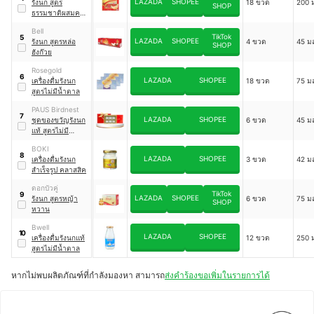
LAZADA
SHOPEE
รังนก สูตร
18 ขวด
200 
SHOP
ธรรมชาติผสมคอล
ลาเจน
Bell
TikTok
5
LAZADA
SHOPEE
รังนก สูตรหล่อ
4 ขวด
45 ม
SHOP
ฮังก๊วย
Rosegold
6
LAZADA
SHOPEE
เครื่องดื่มรังนก
18 ขวด
75 ม
สูตรไม่มีน้ำตาล
PAUS Birdnest
7
LAZADA
SHOPEE
ชุดของขวัญรังนก
6 ขวด
45 ม
แท้ สูตรไม่มี
น้ำตาลผสมคอลลา
BOKI
เจน
8
LAZADA
SHOPEE
เครื่องดื่มรังนก
3 ขวด
42 ม
สำเร็จรูป คลาสสิค
ดอกบัวคู่
TikTok
9
LAZADA
SHOPEE
รังนก สูตรหญ้า
6 ขวด
75 ม
SHOP
หวาน
Bwell
10
LAZADA
SHOPEE
เครื่องดื่มรังนกแท้
12 ขวด
250 
สูตรไม่มีน้ำตาล
หากไม่พบผลิตภัณฑ์ที่กำลังมองหา สามารถ
ส่งคำร้องขอเพิ่มในรายการได้