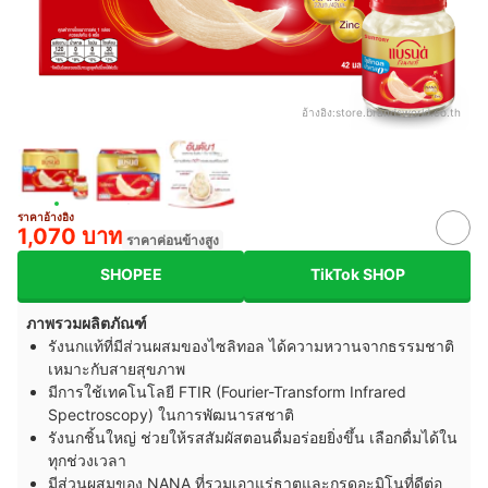
อ้างอิง:
store.brandsworld.co.th
ราคาอ้างอิง
1,070 บาท
ราคาค่อนข้างสูง
SHOPEE
TikTok SHOP
ภาพรวมผลิตภัณฑ์
รังนกแท้ที่มีส่วนผสมของไซลิทอล ได้ความหวานจากธรรมชาติ
เหมาะกับสายสุขภาพ
มีการใช้เทคโนโลยี FTIR (Fourier-Transform Infrared
Spectroscopy) ในการพัฒนารสชาติ
รังนกชิ้นใหญ่ ช่วยให้รสสัมผัสตอนดื่มอร่อยยิ่งขึ้น เลือกดื่มได้ใน
ทุกช่วงเวลา
มีส่วนผสมของ NANA ที่รวมเอาแร่ธาตุและกรดอะมิโนที่ดีต่อ