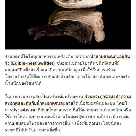
รังนกแท้ที่ใช้ในอุตสาหกรรมเครื่องดื่ม ผลิตจาก
น้ำลายของนกแอ่นกิน
รัง (Edible-nest Swiftlet)
ซึ่งอุดมไปด้วยโปรตีนชนิดพิเศษที่มี
คุณสมบัติแข็งตัวเร็วและมีความเหนียวสูง เพื่อใช้ในการสร้าง
โครงสร้างรังให้ยึดเกาะกับผนังถ้ำหรืออาคารได้อย่างมั่นคงและรองรับ
น้ำหนักของไข่นกได้
ในกระบวนการผลิตเป็นเครื่องดื่มพร้อมทาน
รังนกจะถูกนำมาทำความ
สะอาดและตุ๋นกับน้ำสะอาดจนละลาย
ได้เนื้อสัมผัสที่นุ่มละมุน โดยมี
การปรุงแต่งรสชาติด้วยน้ำตาลกรวดเพื่อให้ความหวานกลมกล่อม หรือ
ใช้สารให้ความหวานแทนน้ำตาลในสูตรสุขภาพ รวมถึงอาจมีการเติม
ส่วนผสมสมุนไพรและสารอาหารอื่น ๆ เพื่อเพิ่มคุณประโยชน์และ
รสชาติให้น่ารับประทานยิ่งขึ้น