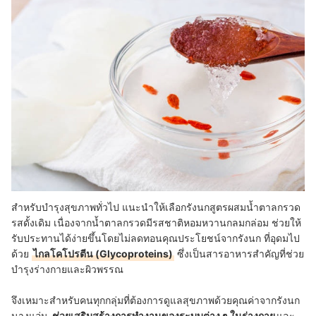
สำหรับบำรุงสุขภาพทั่วไป แนะนำให้เลือกรังนกสูตรผสมน้ำตาลกรวด
รสดั้งเดิม เนื่องจากน้ำตาลกรวดมีรสชาติหอมหวานกลมกล่อม ช่วยให้
รับประทานได้ง่ายขึ้นโดยไม่ลดทอนคุณประโยชน์จากรังนก ที่อุดมไป
ด้วย
ไกลโคโปรตีน (Glycoproteins)
ซึ่งเป็นสารอาหารสำคัญที่ช่วย
บำรุงร่างกายและผิวพรรณ
จึงเหมาะสำหรับคนทุกกลุ่มที่ต้องการดูแลสุขภาพด้วยคุณค่าจากรังนก
นางแอ่น
ช่วยเสริมสร้างการทำงานของระบบต่าง ๆ ในร่างกาย
และ