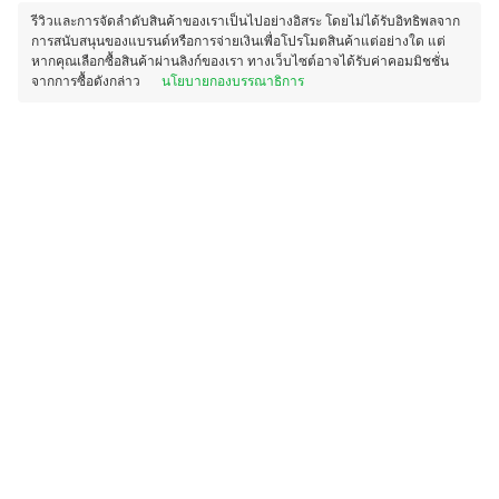
รีวิวและการจัดลำดับสินค้าของเราเป็นไปอย่างอิสระ โดยไม่ได้รับอิทธิพลจาก
การสนับสนุนของแบรนด์หรือการจ่ายเงินเพื่อโปรโมตสินค้าแต่อย่างใด แต่
หากคุณเลือกซื้อสินค้าผ่านลิงก์ของเรา ทางเว็บไซต์อาจได้รับค่าคอมมิชชั่น
จากการซื้อดังกล่าว
นโยบายกองบรรณาธิการ