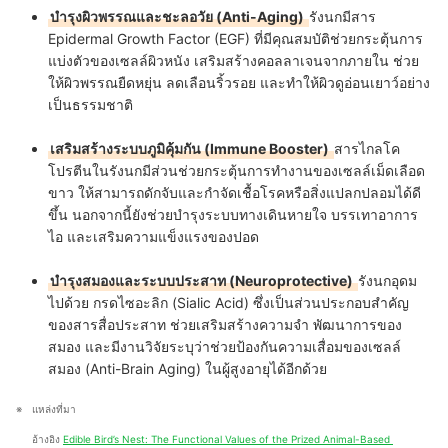
บำรุงผิวพรรณและชะลอวัย (Anti-Aging)
รังนกมีสาร
Epidermal Growth Factor (EGF)
ที่มีคุณสมบัติช่วยกระตุ้นการ
แบ่งตัวของเซลล์ผิวหนัง เสริมสร้างคอลลาเจนจากภายใน ช่วย
ให้ผิวพรรณยืดหยุ่น ลดเลือนริ้วรอย และทำให้ผิวดูอ่อนเยาว์อย่าง
เป็นธรรมชาติ
เสริมสร้างระบบภูมิคุ้มกัน (Immune Booster)
สาร
ไกลโค
โปรตีน
ในรังนกมีส่วนช่วยกระตุ้นการทำงานของเซลล์เม็ดเลือด
ขาว ให้สามารถดักจับและกำจัดเชื้อโรคหรือสิ่งแปลกปลอมได้ดี
ขึ้น นอกจากนี้ยังช่วยบำรุงระบบทางเดินหายใจ บรรเทาอาการ
ไอ และเสริมความแข็งแรงของปอด
บำรุงสมองและระบบประสาท (Neuroprotective)
รังนกอุดม
ไปด้วย
กรดไซอะลิก (Sialic Acid)
ซึ่งเป็นส่วนประกอบสำคัญ
ของสารสื่อประสาท ช่วยเสริมสร้างความจำ พัฒนาการของ
สมอง และมีงานวิจัยระบุว่าช่วยป้องกันความเสื่อมของเซลล์
สมอง (Anti-Brain Aging) ในผู้สูงอายุได้อีกด้วย
แหล่งที่มา 
อ้างอิง 
Edible Bird’s Nest: The Functional Values of the Prized Animal-Based 