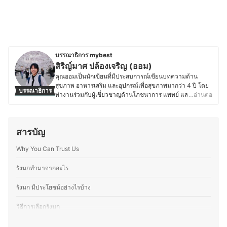
บรรณาธิการ mybest
สิริญ์มาศ ปล้องเจริญ (ออม)
คุณออมเป็นนักเขียนที่มีประสบการณ์เขียนบทความด้าน
สุขภาพ อาหารเสริม และอุปกรณ์เพื่อสุขภาพมากว่า 4 ปี โดย
บรรณาธิการ
ทำงานร่วมกับผู้เชี่ยวชาญด้านโภชนาการ แพทย์ และเภสัชกร
…อ่านต่อ
ทำให้มีโอกาสศึกษาข้อมูลเฉพาะทางเกี่ยวกับการดูแลสุขภาพ
อย่างลึกซึ้ง นอกจากความสนใจในเรื่องสุขภาพแล้ว คุณออม
ยังหลงใหลในวัฒนธรรมญี่ปุ่น ทั้งอาหาร การใช้ชีวิต และ
สารบัญ
ภาษาญี่ปุ่น โดยเคยเข้าร่วมโครงการแลกเปลี่ยนที่
มหาวิทยาลัยในจังหวัดมิเอะเป็นเวลา 1 ปี ประสบการณ์นี้
Why You Can Trust Us
ทำให้เธอได้เรียนรู้แนวคิดด้านสุขภาพของชาวญี่ปุ่น ไม่ว่าจะ
เป็นการกินอาหารที่สมดุล วัฒนธรรมการดื่มชา หรือการดูแล
สุขภาพแบบองค์รวม ทำให้คุณออมสนุกกับการแบ่งปันข้อมูล
รังนกทํามาจากอะไร
เกี่ยวกับโภชนาการและการดูแลสุขภาพในชีวิตประจำวัน โดย
เชื่อว่าการเลือกกินที่ดีและการปรับไลฟ์สไตล์ให้เหมาะสมเป็น
รังนก มีประโยชน์อย่างไรบ้าง
สิ่งที่ช่วยให้สุขภาพดีขึ้นอย่างยั่งยืน คุณออมจึงมุ่งมั่นที่จะ
ถ่ายทอดความรู้ให้ผู้อ่านสามารถนำไปปรับใช้ได้จริง
วิธีการเลือกรังนก
ประวัติของ สิริญ์มาศ ปล้องเจริญ (ออม)
1
เลือกเครื่องดื่มรังนกสูตรที่เหมาะสมกับการบำรุงสุขภาพมากที่สุด