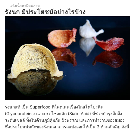
แจ้งเนื้อหาผิดพลาด
รังนก มีประโยชน์อย่างไรบ้าง
รังนกแท้ เป็น Superfood ที่โดดเด่นเรื่องไกลโคโปรตีน
(Glycoproteins) และกรดไซอะลิก (Sialic Acid) ที่ช่วยบำรุงลึกถึง
ระดับเซลล์ ทั้งในด้านภูมิคุ้มกัน ผิวพรรณ และการทำงานของสมอง
ซึ่งประโยชน์หลักของรังนกสามารถแบ่งออกได้เป็น 3 ด้านสำคัญ ดังนี้