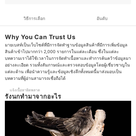
2
เลือกรังนกสูตรที่มีส่วนผสมของสมุนไพรและสารอาหารเสริมอื่น ๆ
วิธีการเลือก
อันดับ
3
เลือกรังนกที่ปราศจากวัตถุกันเสีย สีและสังเคราะห์
Why You Can Trust Us
4
ตรวจสอบว่าเป็นผลิตภัณฑ์รังนกแท้ 100%
มายเบสท์เป็นเว็บไซต์ที่มีการจัดทำฐานข้อมูลสินค้าที่มีการเพิ่มข้อมูล
5
เลือกจากแพ็กเกจจิ้งของผลิตภัณฑ์รังนก
สินค้าเข้าไปมากกว่า 2,000 รายการในแต่ละเดือน ซึ่งในแต่ละ
บทความเราได้ใช้เวลาในการจัดทำเนื้อหาและทำการค้นคว้าข้อมูลมา
10 รังนก ยี่ห้อไหนดี บำรุงสุขภาพ
อย่างละเอียด รวมทั้งสัมภาษณ์และตรวจสอบข้อมูลโดยผู้เชี่ยวชาญใน
แต่ละด้าน เพื่อนำความรู้และข้อมูลเชิงลึกทั้งหมดนี้มาส่งมอบเป็น
รังนกพร้อมดื่ม กินตอนไหนดี
บทความที่ผู้อ่านสามารถเชื่อถือได้
ลดน้ำหนักอยู่ กินรังนกได้ไหม
แจ้งเนื้อหาผิดพลาด
รังนกทํามาจากอะไร
บทความที่เกี่ยวข้องกับรังนก