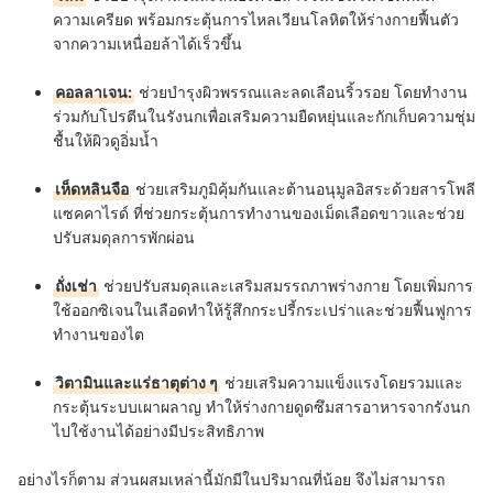
ความเครียด พร้อมกระตุ้นการไหลเวียนโลหิตให้ร่างกายฟื้นตัว
จากความเหนื่อยล้าได้เร็วขึ้น
คอลลาเจน:
ช่วยบำรุงผิวพรรณและลดเลือนริ้วรอย โดยทำงาน
ร่วมกับโปรตีนในรังนกเพื่อเสริมความยืดหยุ่นและกักเก็บความชุ่ม
ชื้นให้ผิวดูอิ่มน้ำ
เห็ดหลินจือ
ช่วยเสริมภูมิคุ้มกันและต้านอนุมูลอิสระด้วยสารโพลี
แซคคาไรด์ ที่ช่วยกระตุ้นการทำงานของเม็ดเลือดขาวและช่วย
ปรับสมดุลการพักผ่อน
ถั่งเช่า
ช่วยปรับสมดุลและเสริมสมรรถภาพร่างกาย โดยเพิ่มการ
ใช้ออกซิเจนในเลือดทำให้รู้สึกกระปรี้กระเปร่าและช่วยฟื้นฟูการ
ทำงานของไต
วิตามินและแร่ธาตุต่าง ๆ
ช่วยเสริมความแข็งแรงโดยรวมและ
กระตุ้นระบบเผาผลาญ ทำให้ร่างกายดูดซึมสารอาหารจากรังนก
ไปใช้งานได้อย่างมีประสิทธิภาพ
อย่างไรก็ตาม ส่วนผสมเหล่านี้มักมีในปริมาณที่น้อย จึงไม่สามารถ