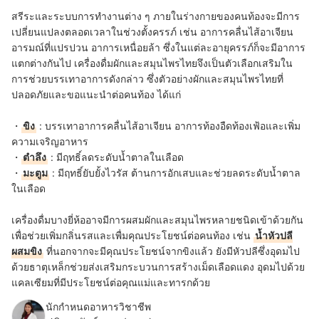
สรีระและระบบการทำงานต่าง ๆ ภายในร่างกายของคนท้องจะมีการ
เปลี่ยนแปลงตลอดเวลาในช่วงตั้งครรภ์ เช่น อาการคลื่นไส้อาเจียน
อารมณ์ที่แปรปวน อาการเหนื่อยล้า ซึ่งในแต่ละอายุครรภ์ก็จะมีอาการ
แตกต่างกันไป เครื่องดื่มผักและสมุนไพรไทยจึงเป็นตัวเลือกเสริมใน
การช่วยบรรเทาอาการดังกล่าว ซึ่งตัวอย่างผักและสมุนไพรไทยที่
ปลอดภัยและขอแนะนำต่อคนท้อง ได้แก่
・
ขิง
: บรรเทาอาการคลื่นไส้อาเจียน อาการท้องอืดท้องเฟ้อและ
เพิ่ม
ความเจริญอาหาร
・
ตำลึง
: มีฤทธิ์ลดระดับน้ำตาลในเลือด
・
มะตูม
: มีฤทธิ์ยับยั้งไวรัส ต้านการอักเสบและช่วยลดระดับน้ำตาล
ในเลือด
เครื่องดื่มบางยี่ห้ออาจมีการผสมผักและสมุนไพรหลายชนิดเข้าด้วยกัน
เพื่อช่วยเพิ่มกลิ่นรสและเพื่มคุณประโยชน์ต่อคนท้อง เช่น
น้ำหัวปลี
ผสมขิง
ที่นอกจากจะมีคุณประโยชน์จากขิงแล้ว ยังมีหัวปลีซึ่งอุดมไป
ด้วยธาตุเหล็กช่วยส่งเสริมกระบวนการสร้างเม็ดเลือดแดง อุดมไปด้วย
แคลเซียมที่มีประโยชน์ต่อคุณแม่และทารกด้วย
นักกำหนดอาหารวิชาชีพ