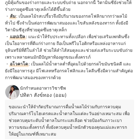
ภูมิคุ้มกันของร่างกายและระบบขับถ่าย นอกจากนี้ วิตามินซียังช่วยให้
ร่างกายดูดซึมธาตุเหล็กได้ดีขึ้นด้วย
・
ส้ม
: เป็นผลไม้รสเปรี้ยวจึงมีปริมาณของกรดโฟลิกมากกว่าผลไม้
ทั่วไป ซึ่งจำเป็นต่อการพัฒนาสมองและไขสันหลังของทารก ทั้งยังมี
วิตามินซีสูงที่ช่วยดูดซึมธาตุเหล็ก
・
แอปเปิล
: แนะนำให้รับประทานทั้งเปลือก เพื่อช่วยเสริมเพกตินซึ่ง
เป็นใยอาหารที่ดีแก่ร่างกาย ถือเป็นพรีไบโอติกหรือแหล่งอาหารแก่
จุลินทรีย์ที่ดีในลำไส้ ช่วยให้ลำไส้สมดุลและช่วยส่งเสริมระบบขับถ่าย
เพราะหลายคนมักมีปัญหาท้องผูกขณะตั้งครรภ์
・
อโวคาโด
: เป็นผลไม้น้ำตาลต่ำที่อุดมไปด้วยกรดไขมันชนิดดี และ
ยังมีใยอาหารสูง มีโฟเลทหรือกรดโฟลิกและโคลีนซึ่งมีความสำคัญต่อ
การพัฒนาสมองของทารกด้วย
นักกำหนดอาหารวิชาชีพ
ปทิดา สังข์ทอง (ออม)
ขอแนะนำให้จำกัดปริมาณการดื่มน้ำผลไม้ร่วมกับการควบคุม
ปริมาณคาร์โบไฮเดรตและน้ำตาลในแต่ละวันอย่างเหมาะสม เพื่อ
ช่วยควบคุมระดับน้ำตาลในกระแสเลือด ช่วยป้องกันภาวะเบา
หวานขณะตั้งครรภ์ ทั้งยังควบคุมน้ำหนักตัวของคุณแม่และทารก
ให้อยู่ในเกณฑ์ที่เหมาะสม