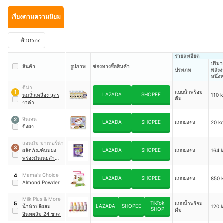
เรียงตามความนิยม
ตัวกรอง
รายละเอียด
ปริม
สินค้า
รูปภาพ
ช่องทางซื้อสินค้า
ประเภท
พลังง
หนึ่ง
บริโภ
ดีน่า
แบบน้ำพร้อม
1
LAZADA
SHOPEE
นมถั่วเหลือง สูตร
110 k
ดื่ม
งาดำ
จินเจน
2
LAZADA
SHOPEE
แบบผงชง
20 kc
ขิงผง
แอนมัม มาเทอร์น่า
3
LAZADA
SHOPEE
ผลิตภัณฑ์นมผง
แบบผงชง
164 k
พร่องมันเนยสำหรับ
สตรีมีครรภ์และ
สตรีให้นมบุตร
Mama's Choice
4
LAZADA
SHOPEE
แบบผงชง
850 k
Almond Powder
Milk Plus & More
TikTok
แบบน้ำพร้อม
5
LAZADA
SHOPEE
น้ำหัวปลีผสม
120 k
SHOP
ดื่ม
อินทผลัม 24 ขวด