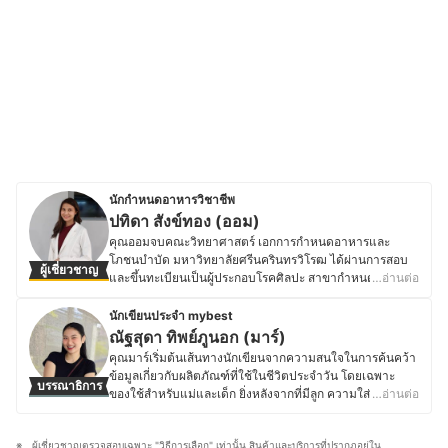
นักกำหนดอาหารวิชาชีพ
ปทิดา สังข์ทอง (ออม)
คุณออมจบคณะวิทยาศาสตร์ เอกการกำหนดอาหารและ
โภชนบำบัด มหาวิทยาลัยศรีนครินทรวิโรฒ ได้ผ่านการสอบ
ผู้เชี่ยวชาญ
และขึ้นทะเบียนเป็นผู้ประกอบโรคศิลปะ สาขากำหนดอาหาร
…อ่านต่อ
และมีประสบการณ์ทำงานในธุรกิจด้านอาหารสำหรับผู้ป่วย
เฉพาะโรค เช่น โรคไตเสื่อม โรคมะเร็ง โรคเบาหวาน โรคอ้วน
นักเขียนประจำ mybest
โรคความดันโลหิต ฯลฯ รวมไปถึงให้คำแนะนำผู้ที่สนใจ
ณัฐสุดา ทิพย์ภูนอก (มาร์)
อาหารเพื่อสุขภาพด้วย ซึ่งจะเน้นให้คำปรึกษาด้านโภชนาการ
คุณมาร์เริ่มต้นเส้นทางนักเขียนจากความสนใจในการค้นคว้า
คิดและพัฒนาสูตรอาหาร ปัจจุบันคุณออมทำงานในหน่วยงาน
ข้อมูลเกี่ยวกับผลิตภัณฑ์ที่ใช้ในชีวิตประจำวัน โดยเฉพาะ
บรรณาธิการ
ภาครัฐ โดยปฏิบัติงานและศึกษาเจาะลึกเกี่ยวกับ "อาหารหรือ
ของใช้สำหรับแม่และเด็ก ยิ่งหลังจากที่มีลูก ความใส่ใจในการ
…อ่านต่อ
โภชนาการของผู้สูงอายุ" โดยเฉพาะ โดยส่วนตัวแล้วคุณออม
เลือกผลิตภัณฑ์ก็ยิ่งเพิ่มขึ้น เพราะเชื่อว่าคุณภาพและความ
มีความสนใจด้านสุขภาพเป็นพิเศษ เพราะเชื่อว่าการมีสุขภาพ
ปลอดภัยเป็นสิ่งสำคัญที่สุด จากประสบการณ์ตรงของตัวเอง
ที่ดีต้องเริ่มต้นจาก "อาหาร" จึงเลือกศึกษาถึงความสำคัญของ
ผู้เชี่ยวชาญตรวจสอบเฉพาะ "วิธีการเลือก" เท่านั้น สินค้าและบริการที่ปรากฏอยู่ใน
คุณมาร์ศึกษาอย่างละเอียดเกี่ยวกับของใช้เด็ก ตั้งแต่ขวดนม