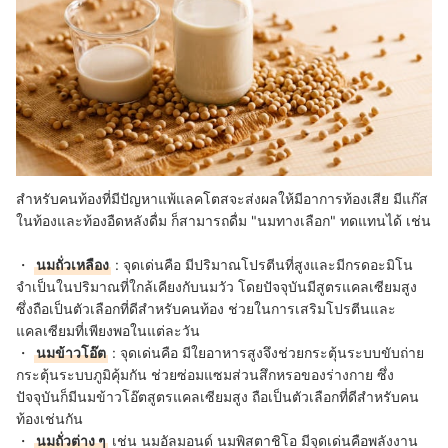
สำหรับคนท้องที่มีปัญหาแพ้แลคโตสจะส่งผลให้มีอาการท้องเสีย มีแก๊ส
ในท้องและท้องอืดหลังดื่ม ก็สามารถดื่ม "นมทางเลือก" ทดแทนได้ เช่น
・
นมถั่วเหลือง
: จุดเด่นคือ มีปริมาณโปรตีนที่สูงและมีกรดอะมิโน
จำเป็นในปริมาณที่ใกล้เคียงกับนมวัว โดยปัจจุบันมีสูตรแคลเซียมสูง
ซึ่งถือเป็นตัวเลือกที่ดีสำหรับคนท้อง ช่วยในการเสริมโปรตีนและ
แคลเซียมที่เพียงพอในแต่ละวัน
・
นมข้าวโอ๊ต
: จุดเด่นคือ มีใยอาหารสูงจึงช่วยกระตุ้นระบบขับถ่าย
กระตุ้นระบบภูมิคุ้มกัน ช่วยซ่อมแซมส่วนสึกหรอของร่างกาย ซึ่ง
ปัจจุบันก็มีนมข้าวโอ๊ตสูตรแคลเซียมสูง ถือเป็นตัวเลือกที่ดีสำหรับคน
ท้องเช่นกัน
・
นมถั่วต่าง ๆ
เช่น นมอัลมอนด์ นมพิสตาชิโอ มีจุดเด่นคือพลังงาน