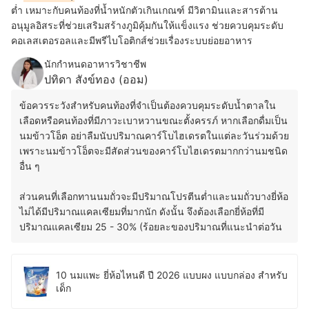
ต่ำ เหมาะกับคนท้องที่น้ำหนักตัวเกินเกณฑ์ มีวิตามินและสารต้าน
อนุมูลอิสระที่ช่วยเสริมสร้างภูมิคุ้มกันให้แข็งแรง ช่วยควบคุมระดับ
คอเลสเตอรอลและมีพรีไบโอติกส์ช่วยเรื่องระบบย่อยอาหาร
นักกำหนดอาหารวิชาชีพ
ปทิดา สังข์ทอง (ออม)
ข้อควรระวังสำหรับคนท้องที่จำเป็นต้องควบคุมระดับน้ำตาลใน
เลือดหรือคนท้องที่มีภาวะเบาหวานขณะตั้งครรภ์ หากเลือกดื่มเป็น
นมข้าวโอ็ต อย่าลืมนับปริมาณคาร์โบไฮเดรตในแต่ละวันร่วมด้วย
เพราะนมข้าวโอ็ตจะมีสัดส่วนของคาร์โบไฮเดรตมากกว่านมชนิด
อื่น ๆ
ส่วนคนที่เลือกทานนมถั่วจะมีปริมาณโปรตีนต่ำและนมถั่วบางยี่ห้อ
ไม่ได้มีปริมาณแคลเซียมที่มากนัก ดังนั้น จึงต้องเลือกยี่ห้อที่มี
ปริมาณแคลเซียม 25 - 30% (ร้อยละของปริมาณที่แนะนำต่อวัน
10 นมแพะ ยี่ห้อไหนดี ปี 2026 แบบผง แบบกล่อง สำหรับ
เด็ก