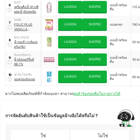
BAO
แบบน้ำพร้อม
6
LAZADA
SHOPEE
เครื่องดื่มน้ำหัวปลี
110 k
ดื่ม
ผสมน้ำอินทผลัม
DGM
7
LAZADA
SHOPEE
FOLIC PLUS
แบบผงชง
190 k
VANILLA
FLAVOURED
BALANCE
GOAT MILK
แบบน้ำพร้อม
8
LAZADA
SHOPEE
น้ำนมข้าวกล้องอ
50 kc
BEVERAGE
ดื่ม
อร์แกนิก
BoostBerry
แบบน้ำพร้อม
9
LAZADA
SHOPEE
น้ำมัลเบอร์รี่แท้
30 kc
ดื่ม
98.7%
ฟาร์มโชคชัย
แบบน้ำพร้อม
10
LAZADA
SHOPEE
90 kc
ดื่ม
นมพร่องมันเนย
หากไม่พบผลิตภัณฑ์ที่กำลังมองหา สามารถ
ส่งคำร้องขอเพิ่มในรายการได้
การจัดอันดับสินค้าใช้เป็นข้อมูลอ้างอิงได้หรือไม่ ?
ใช่
ไม่ใช่