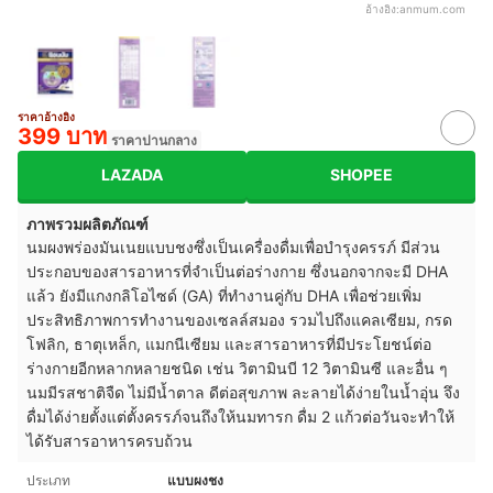
อ้างอิง:
anmum.com
ราคาอ้างอิง
399 บาท
ราคาปานกลาง
LAZADA
SHOPEE
ภาพรวมผลิตภัณฑ์
นมผงพร่องมันเนยแบบชงซึ่งเป็นเครื่องดื่มเพื่อบำรุงครรภ์ มีส่วน
ประกอบของสารอาหารที่จำเป็นต่อร่างกาย ซึ่งนอกจากจะมี DHA
แล้ว ยังมีแกงกลิโอไซด์ (GA) ที่ทำงานคู่กับ DHA เพื่อช่วยเพิ่ม
ประสิทธิภาพการทำงานของเซลล์สมอง รวมไปถึงแคลเซียม, กรด
โฟลิก, ธาตุเหล็ก, แมกนีเซียม และสารอาหารที่มีประโยชน์ต่อ
ร่างกายอีกหลากหลายชนิด เช่น วิตามินบี 12 วิตามินซี และอื่น ๆ
นมมีรสชาติจืด ไม่มีน้ำตาล ดีต่อสุขภาพ ละลายได้ง่ายในน้ำอุ่น จึง
ดื่มได้ง่ายตั้งแต่ตั้งครรภ์จนถึงให้นมทารก ดื่ม 2 แก้วต่อวันจะทำให้
ได้รับสารอาหารครบถ้วน
ประเภท
แบบผงชง