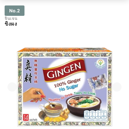
No.2
จินเจน
ขิงผง