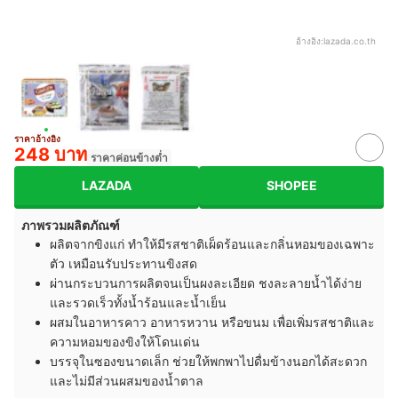
อ้างอิง:
lazada.co.th
ราคาอ้างอิง
248 บาท
ราคาค่อนข้างต่ำ
LAZADA
SHOPEE
ภาพรวมผลิตภัณฑ์
ผลิตจากขิงแก่ ทำให้มีรสชาติเผ็ดร้อนและกลิ่นหอมของเฉพาะ
ตัว เหมือนรับประทานขิงสด
ผ่านกระบวนการผลิตจนเป็นผงละเอียด ชงละลายน้ำได้ง่าย
และรวดเร็วทั้งน้ำร้อนและน้ำเย็น
ผสมในอาหารคาว อาหารหวาน หรือขนม เพื่อเพิ่มรสชาติและ
ความหอมของขิงให้โดนเด่น
บรรจุในซองขนาดเล็ก ช่วยให้พกพาไปดื่มข้างนอกได้สะดวก
และไม่มีส่วนผสมของน้ำตาล