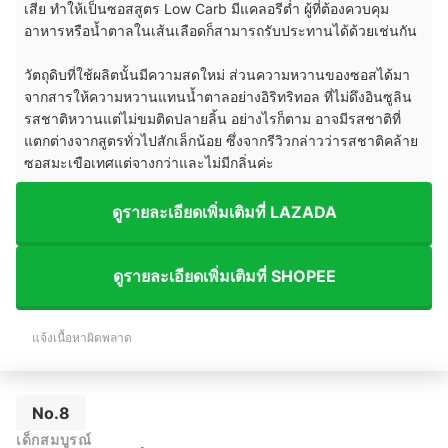
เสีย ทำให้เป็นซอสสูตร Low Carb มีแคลอรีต่ำ ผู้ที่ต้องควบคุม
อาหารหรือน้ำตาลในเส้นเลือดก็สามารถรับประทานได้ด้วยเช่นกัน
วัตถุดิบที่ใช้ผลิตนั้นมีความสดใหม่ ส่วนความหวานของซอสได้มา
จากสารให้ความหวานแทนน้ำตาลอย่างอิริทริทอล ที่ไม่ดึงอินซูลิน
รสชาติหวานแต่ไม่ขมติดปลายลิ้น อย่างไรก็ตาม อาจมีรสชาติที่
แตกต่างจากสูตรทั่วไปสักเล็กน้อย ซึ่งจากรีวิวกล่าวว่ารสชาติคล้าย
ซอสมะเขือเทศแต่จางกว่าและไม่มีกลิ่นค่ะ
ดูรายละเอียดเพิ่มเติมที่ LAZADA
ดูรายละเอียดเพิ่มเติมที่ SHOPEE
แจ้งเนื้อหาผิดพลาด
No.8
เด็กสมบูรณ์