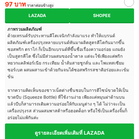
97 บาท
ราคาค่อนข้างสูง
LAZADA
SHOPEE
ภาพรวมผลิตภัณฑ์
ด้วยเทรนด์รับประทานคีโตเจนิกกำลังมาแรง ทำให้แบรนด์
ผลิตภัณฑ์เครื่องปรุงหลายแบรนด์หันมาผลิตสูตรคีโตกันมากขึ้น
ซอสพริก ตราไก่ ก็เป็นอีกแบรนด์ที่ขึ้นชื่อเรื่องความอร่อย แถมยัง
เป็นสูตรคีโต ซึ่งไม่มีส่วนผสมของน้ำตาล แต่จะใช้เพียงแค่พริก
หยวกแคลิฟอร์เนีย กระเทียม น้ำส้มสายชูกลั่น และโพแทสเซียม
ซอร์เบต ผสมผสานเข้าด้วยกันจนได้ซอสพริกรสชาติอร่อยและเข้ม
ข้น
จากความคิดเห็นของชาวเน็ตต่างชื่นชอบในการดีไซน์ขวดให้เป็น
ขวดบีบ (Squeeze Bottle) ที่ใช้งานง่าย เพียงแค่หมุนฝาด้านบน
แล้วบีบก็สามารถเติมความอร่อยให้กับเมนูต่าง ๆ ได้ ไม่ว่าจะเป็น
เครื่องปรุงรส ส่วนผสมพาสต้าหรือฮอตด็อก หรือใช้เป็นเครื่องจิ้มก็
อร่อยไม่แพ้กันค่ะ
ดูรายละเอียดเพิ่มเติมที่ LAZADA