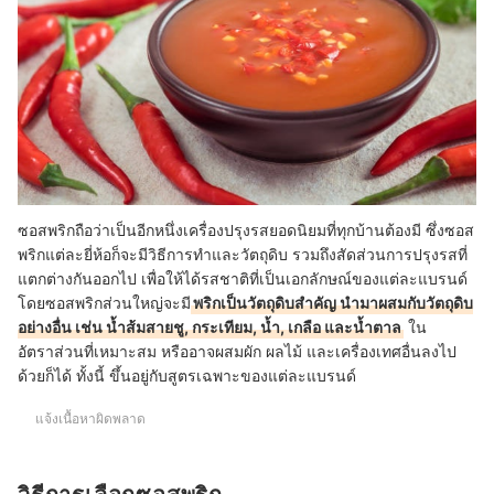
ซอสพริกถือว่าเป็นอีกหนึ่งเครื่องปรุงรสยอดนิยมที่ทุกบ้านต้องมี ซึ่งซอส
พริกแต่ละยี่ห้อก็จะมีวิธีการทำและวัตถุดิบ รวมถึงสัดส่วนการปรุงรสที่
แตกต่างกันออกไป เพื่อให้ได้รสชาติที่เป็นเอกลักษณ์ของแต่ละแบรนด์
โดยซอสพริกส่วนใหญ่จะมี
พริกเป็นวัตถุดิบสำคัญ นำมาผสมกับวัตถุดิบ
อย่างอื่น เช่น น้ำส้มสายชู, กระเทียม, น้ำ, เกลือ และน้ำตาล
ใน
อัตราส่วนที่เหมาะสม หรืออาจผสมผัก ผลไม้ และเครื่องเทศอื่นลงไป
ด้วยก็ได้ ทั้งนี้ ขึ้นอยู่กับสูตรเฉพาะของแต่ละแบรนด์
แจ้งเนื้อหาผิดพลาด