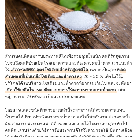
สำหรับคนที่หันมารับประทานคีโตเพื่อควบคุมน้ำหนัก คนที่รักสุขภาพ
ไปจนถึงคนที่ป่วยเป็นโรคเบาหวานและต้องควบคุมน้ำตาล เราแนะนำ
ให้
เลือกซอสพริก สูตรโซเดียมต่ำหรือสูตรคีโต
เพราะเป็นสูตรที่
ลด
ส่วนผสมที่เป็นเกลือโซเดียมและน้ำตาลลง
20 - 50 % เพื่อไม่ให้ผู้
บริโภคได้รับปริมาณโซเดียมและน้ำตาลที่มากจนเกินไป และจะหันมา
เลือกใช้เกลือโพแทสเซียมและสารให้ความหวานแทนน้ำตาล
เช่น
หญ้าหวาน, อิริทริทอล เป็นส่วนประกอบแทน
โดยสารแต่ละชนิดที่กล่าวมาเหล่านี้จะสามารถให้ความหวานแทน
น้ำตาลได้เทียบเท่าหรือมากกว่าน้ำตาล แต่ไม่ให้พลังงาน ปราศจากไข
มัน สามารถช่วยคงรสชาติที่อร่อยกลมกล่อมได้ไม่ต่างจากสูตรทั่วไป
คนที่ดูแลรูปร่างด้วยวิธีการรับประทานคีโตจึงสามารถใช้เป็นทางเลือก
ได้ อย่างไรก็ตาม ควรตรวจสอบฉลากสินค้าให้ดีก่อนเลือกซื้อ เนื่องจาก