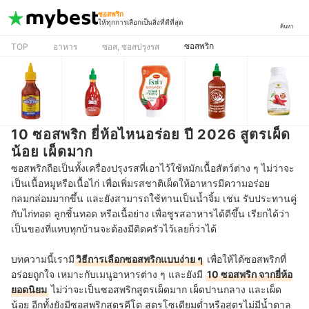
ซอสพริก
ให้ทุกการเลือกเป็นสิ่งที่ดีที่สุด
ค้นหา
ซอสพริก
TOP
อาหาร
ซอส, ซอสปรุงรส
10 ซอสพริก ยี่ห้อไหนอร่อย ปี 2026 สูตรเผ็ด
น้อย เผ็ดมาก
ซอสพริกถือเป็นทั้งเครื่องปรุงรสที่เอาไว้ใช้หมักเนื้อสัตว์ต่าง ๆ ไม่ว่าจะ
เป็นเนื้อหมูหรือเนื้อไก่ เพื่อเพิ่มรสชาติเผ็ดให้อาหารมีความอร่อย
กลมกล่อมมากขึ้น และยังสามารถใช้ทานเป็นน้ำจิ้ม เช่น รับประทานคู่
กับไก่ทอด ลูกชิ้นทอด หรือเนื้อย่าง เพื่อชูรสอาหารได้ดีขึ้น เรียกได้ว่า
เป็นของที่แทบทุกบ้านจะต้องมีติดครัวไว้เลยก็ว่าได้
บทความนี้เรามี
วิธีการเลือกซอสพริกแบบง่าย ๆ
เพื่อให้ได้ซอสพริกที่
อร่อยถูกใจ เหมาะกับเมนูอาหารต่าง ๆ และยังมี
10 ซอสพริก จากยี่ห้อ
ยอดนิยม
ไม่ว่าจะเป็นซอสพริกสูตรเผ็ดมาก เผ็ดปานกลาง และเผ็ด
น้อย อีกทั้งยังมีซอสพริกสูตรคีโต สูตรโซเดียมต่ำหรือสูตรไม่มีน้ำตาล