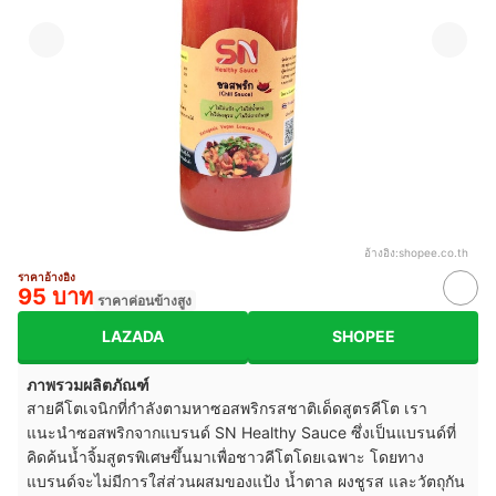
อ้างอิง:
shopee.co.th
ราคาอ้างอิง
95 บาท
ราคาค่อนข้างสูง
LAZADA
SHOPEE
ภาพรวมผลิตภัณฑ์
สายคีโตเจนิกที่กำลังตามหาซอสพริกรสชาติเด็ดสูตรคีโต เรา
แนะนำซอสพริกจากแบรนด์ SN Healthy Sauce ซึ่งเป็นแบรนด์ที่
คิดค้นน้ำจิ้มสูตรพิเศษขึ้นมาเพื่อชาวคีโตโดยเฉพาะ โดยทาง
แบรนด์จะไม่มีการใส่ส่วนผสมของแป้ง น้ำตาล ผงชูรส และวัตถุกัน