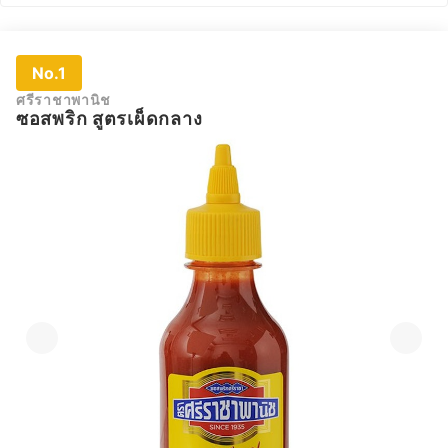
No.1
ศรีราชาพานิช
ซอสพริก สูตรเผ็ดกลาง