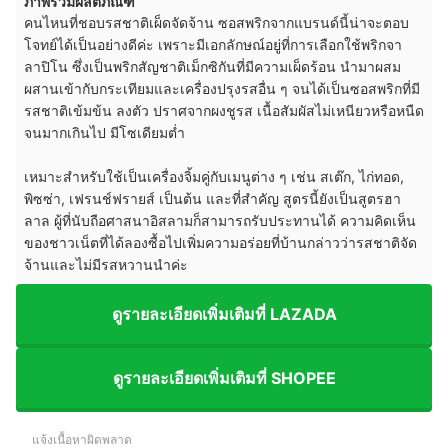
ภาพรวมผลิตภัณฑ์
คนไหนที่ชอบรสชาติเผ็ดจัดจ้าน ซอสพริกจากแบรนด์นี้น่าจะตอบ
โจทย์ได้เป็นอย่างดีค่ะ เพราะมีเอกลักษณ์อยู่ที่การเลือกใช้พริกจา
ลาปิโน ซึ่งเป็นพริกสัญชาติเม็กซิกันที่มีความเผ็ดร้อน นำมาผสม
ผสานเข้ากับกระเทียมและเครื่องปรุงรสอื่น ๆ จนได้เป็นซอสพริกที่มี
รสชาติเข้มข้น ลงตัว ปราศจากผงชูรส เนื้อสัมผัสไม่เหนียวหรือหนืด
จนมากเกินไป มีโซเดียมต่ำ
เหมาะสำหรับใช้เป็นเครื่องจิ้มคู่กับเมนูต่าง ๆ เช่น สเต๊ก, ไก่ทอด,
พิซซ่า, เฟรนช์ฟรายส์ เป็นต้น และที่สำคัญ สูตรนี้ยังเป็นสูตรฮา
ลาล ผู้ที่นับถือศาสนาอิสลามก็สามารถรับประทานได้ ความคิดเห็น
ของชาวเน็ตที่ได้ลองซื้อไปเพิ่มความอร่อยที่บ้านกล่าวว่ารสชาติจัด
จ้านและไม่มีรสหวานนำค่ะ
ดูรายละเอียดเพิ่มเติมที่ LAZADA
ดูรายละเอียดเพิ่มเติมที่ SHOPEE
แจ้งเนื้อหาผิดพลาด