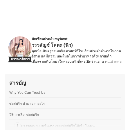
นักเขียนประจำ mybest
วรวลัญช์ โคตะ (นิว)
คุณนิวเป็นครูสอนคณิตศาสตร์ที่โรงเรียนประจำอำเภอในภาค
อีสาน แต่มีความหลงใหลในการทำอาหารตั้งแต่วัยเด็ก
บรรณาธิการ
เนื่องจากเติบโตมาในครอบครัวที่เคยเปิดร้านอาหาร ทำให้มี
…อ่านต่อ
ความชำนาญด้านการเลือกวัตถุดิบ การใช้เครื่องปรุง และการ
สร้างสรรค์เมนูใหม่ ๆ ที่ลงตัว ด้วยความรักในอาหารและการ
แบ่งปันความรู้ คุณนิวจึงเริ่มเขียนบทความเกี่ยวกับเคล็ดลับ
สารบัญ
การทำอาหาร เทคนิคการเลือกวัตถุดิบ และการใช้อุปกรณ์ครัว
อย่างมีประสิทธิภาพ โดยเน้นถ่ายทอดจากประสบการณ์จริง
Why You Can Trust Us
เพื่อให้ผู้อ่านสามารถนำไปปรับใช้ในชีวิตประจำวันได้ง่ายขึ้น
ซึ่งนอกจากความอร่อยแล้ว ยังให้ความสำคัญกับการทำ
อาหารที่สะดวกและเหมาะสมกับไลฟ์สไตล์ของแต่ละคน เพื่อ
ซอสพริก ทํามาจากอะไร
ให้ทุกคนสนุกกับการทำอาหารได้อย่างเต็มที่
ประวัติของ วรวลัญช์ โคตะ (นิว)
วิธีการเลือกซอสพริก
1
ตรวจสอบความข้นเหลวของซอสพริกให้เข้ากับเมนู