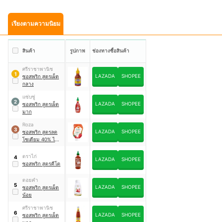
เรียงตามความนิยม
สินค้า
รูปภาพ
ช่องทางซื้อสินค้า
ศรีราชาพานิช
1
LAZADA
SHOPEE
ซอสพริก สูตรเผ็ด
กลาง
แซ่บซู่
2
LAZADA
SHOPEE
ซอสพริก สูตรเผ็ด
มาก
Roza
3
LAZADA
SHOPEE
ซอสพริก สูตรลด
โซเดียม 40% ไม่มี
น้ำตาล
ตราไก่
4
LAZADA
SHOPEE
ซอสพริก สูตรคีโต
ดอยคำ
5
LAZADA
SHOPEE
ซอสพริก สูตรเผ็ด
น้อย
ศรีราชาพานิช
6
LAZADA
SHOPEE
ซอสพริก สูตรเผ็ด