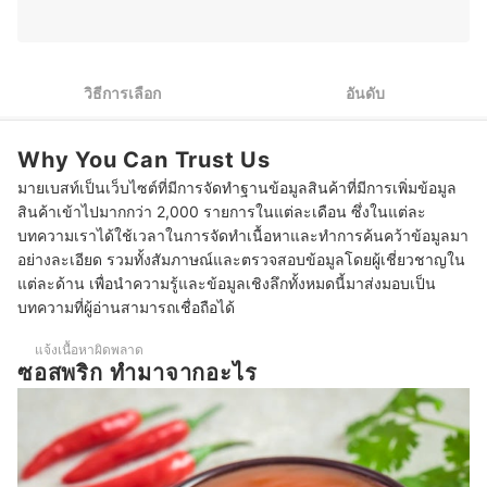
2
เลือกซอสพริกจากระดับความเผ็ด
3
เลือกซอสพริกสูตรที่มีโซเดียมต่ำ
วิธีการเลือก
อันดับ
4
เลือกซอสพริกสูตรคีโต ไร้น้ำตาลเพื่อสุขภาพ
Why You Can Trust Us
10 ซอสพริก ยี่ห้อไหนอร่อย สูตรเผ็ดน้อย เผ็ดมาก
มายเบสท์เป็นเว็บไซต์ที่มีการจัดทำฐานข้อมูลสินค้าที่มีการเพิ่มข้อมูล
ซอสพริก ทําอะไรได้บ้าง
สินค้าเข้าไปมากกว่า 2,000 รายการในแต่ละเดือน ซึ่งในแต่ละ
บทความเราได้ใช้เวลาในการจัดทำเนื้อหาและทำการค้นคว้าข้อมูลมา
วิธีทําซอสพริก คีโต
อย่างละเอียด รวมทั้งสัมภาษณ์และตรวจสอบข้อมูลโดยผู้เชี่ยวชาญใน
แต่ละด้าน เพื่อนำความรู้และข้อมูลเชิงลึกทั้งหมดนี้มาส่งมอบเป็น
บทความที่ผู้อ่านสามารถเชื่อถือได้
แจ้งเนื้อหาผิดพลาด
ซอสพริก ทํามาจากอะไร