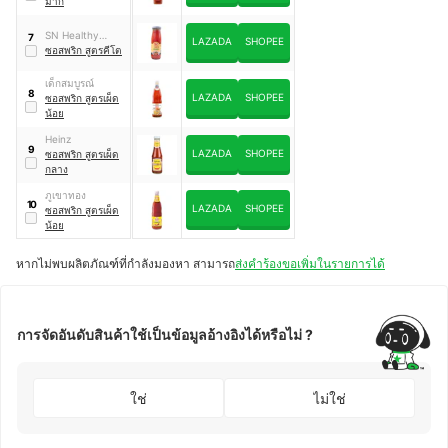
มาก
SN Healthy
7
LAZADA
SHOPEE
Sauce
ซอสพริก สูตรคีโต
เด็กสมบูรณ์
8
LAZADA
SHOPEE
ซอสพริก สูตรเผ็ด
น้อย
Heinz
9
LAZADA
SHOPEE
ซอสพริก สูตรเผ็ด
กลาง
ภูเขาทอง
10
LAZADA
SHOPEE
ซอสพริก สูตรเผ็ด
น้อย
หากไม่พบผลิตภัณฑ์ที่กำลังมองหา สามารถ
ส่งคำร้องขอเพิ่มในรายการได้
การจัดอันดับสินค้าใช้เป็นข้อมูลอ้างอิงได้หรือไม่ ?
ใช่
ไม่ใช่