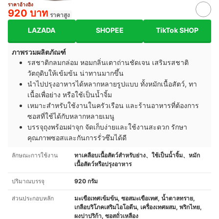
ราคาอ้างอิง
920 บาท
ราคาสูง
LAZADA
SHOPEE
TikTok SHOP
ภาพรวมผลิตภัณฑ์
รสชาติกลมกล่อม หอมกลิ่นเตาถ่านชัดเจน เสริมรสชาติ
วัตถุดิบให้เข้มข้น น่าทานมากขึ้น
นำไปปรุงอาหารได้หลากหลายรูปแบบ ทั้งหมักเนื้อสัตว์, ทา
เนื้อเพื่อย่าง หรือใช้เป็นน้ำจิ้ม
เหมาะสำหรับใช้งานในครัวเรือน และร้านอาหารที่ต้องการ
ซอสที่ใช้ได้กับหลากหลายเมนู
บรรจุถุงพร้อมฝาจุก จัดเก็บง่ายและใช้งานสะดวก รักษา
คุณภาพซอสและกันการรั่วซึมได้ดี
ลักษณะการใช้งาน
ทาเคลือบเนื้อสัตว์สำหรับย่าง、ใช้เป็นน้ำจิ้ม、หมัก
เนื้อสัตว์หรือปรุงอาหาร
ปริมาณบรรจุ
920 กรัม
ส่วนประกอบหลัก
มะเขือเทศเข้มข้น, ซอสมะเขือเทศ, น้ำตาลทราย,
เกลือบริโภคเสริมไอโอดีน, เครื่องเทศผสม, พริกไทย,
ผงปาปริก้า, ซอสถั่วเหลือง