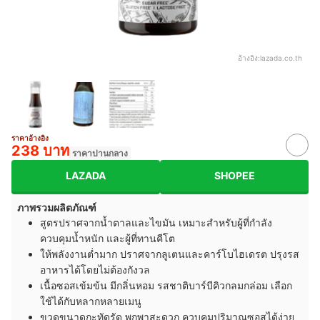
อ้างอิง:
lazada.co.th
ราคาอ้างอิง
238 บาท
ราคาปานกลาง
LAZADA
SHOPEE
ภาพรวมผลิตภัณฑ์
สูตรปราศจากน้ำตาลและไขมัน เหมาะสำหรับผู้ที่กำลัง
ควบคุมน้ำหนัก และผู้ที่ทานคีโต
ให้พลังงานต่ำมาก ปราศจากลูเตนและคาร์โบไฮเดรต ปรุงรส
อาหารได้โดยไม่ต้องกังวล
เนื้อซอสเข้มข้น มีกลิ่นหอม รสชาติบาร์บีคิวกลมกล่อม เลือก
ใช้ได้กับหลากหลายเมนู
ขวดขนาดกะทัดรัด พกพาสะดวก ควบคุมปริมาณซอสได้ง่าย