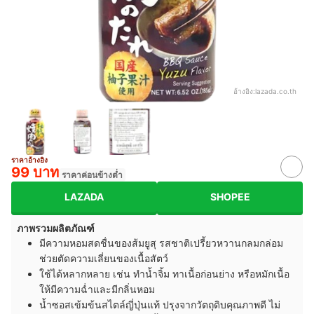
อ้างอิง:
lazada.co.th
ราคาอ้างอิง
99 บาท
ราคาค่อนข้างต่ำ
LAZADA
SHOPEE
ภาพรวมผลิตภัณฑ์
มีความหอมสดชื่นของส้มยูสุ รสชาติเปรี้ยวหวานกลมกล่อม
ช่วยตัดความเลี่ยนของเนื้อสัตว์
ใช้ได้หลากหลาย เช่น ทำน้ำจิ้ม ทาเนื้อก่อนย่าง หรือหมักเนื้อ
ให้มีความฉ่ำและมีกลิ่นหอม
น้ำซอสเข้มข้นสไตล์ญี่ปุ่นแท้ ปรุงจากวัตถุดิบคุณภาพดี ไม่