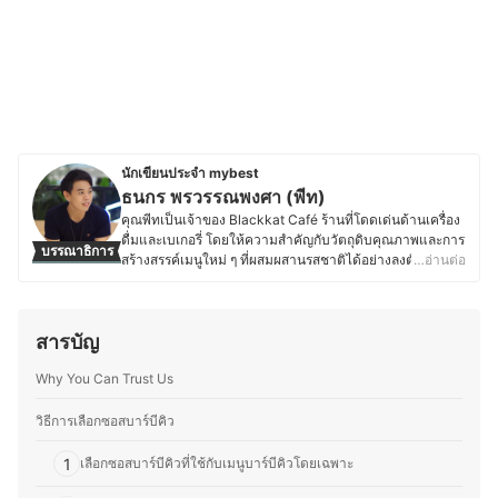
นักเขียนประจำ mybest
ธนกร พรวรรณพงศา (พีท)
คุณพีทเป็นเจ้าของ Blackkat Café ร้านที่โดดเด่นด้านเครื่อง
ดื่มและเบเกอรี่ โดยให้ความสำคัญกับวัตถุดิบคุณภาพและการ
บรรณาธิการ
สร้างสรรค์เมนูใหม่ ๆ ที่ผสมผสานรสชาติได้อย่างลงตัว ด้วย
…อ่านต่อ
ความหลงใหลในอาหาร เบเกอรี่ และเครื่องดื่ม ทำให้คุณพีท
ใส่ใจตั้งแต่การเลือกวัตถุดิบ กระบวนการทำ ไปจนถึงการ
ตกแต่งเมนูให้มีเอกลักษณ์ และพื้นฐานด้านการท่องเที่ยวและ
สารบัญ
การโรงแรมจากมหาวิทยาลัยเนชั่น ยังส่งเสริมให้คุณพีทเข้าใจ
ศาสตร์ของอาหารและเครื่องดื่ม รวมถึงการสร้างประสบการณ์
Why You Can Trust Us
ที่น่าประทับใจให้ลูกค้า ตั้งแต่การพัฒนาเมนูตามฤดูกาล กา
รอบเบเกอรี่สดใหม่ ไปจนถึงการจับคู่เครื่องดื่มกับขนมให้อร่อย
ลงตัว โดยนอกจากบริหารร้าน คุณพีทยังติดตามเทรนด์อาหาร
วิธีการเลือกซอสบาร์บีคิว
ทดลองวัตถุดิบใหม่ ๆ และแบ่งปันความรู้ผ่านบทความด้าน
อาหาร เบเกอรี่ และการพัฒนาเมนูต่าง ๆ เพื่อให้ผู้ที่สนใจ
1
เลือกซอสบาร์บีคิวที่ใช้กับเมนูบาร์บีคิวโดยเฉพาะ
สามารถนำไปต่อยอดได้อีกด้วย