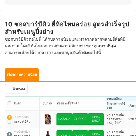
10 ซอสบาร์บีคิว ยี่ห้อไหนอร่อย สูตรสำเร็จรูป
สำหรับเมนูปิ้งย่าง
ซอสบาร์บีคิวต่อไปนี้ ได้รับความนิยมและมาจากหลากหลายยี่ห้อที่มี
คุณภาพ โดยยี่ห้อไหนจะตรงกับความต้องการของคุณมากที่สุด
สามารถเลือกได้จากตารางและข้อมูลสินค้าดังต่อไปนี้
เรียงตามความนิยม
ตัวกรอง
รายละเอียด
สินค้า
รูปภาพ
ช่องทางซื้อสินค้า
ลักษณะการใช้
ปริมา
งาน
ทาเคลือบเนื้อ
Purefoods
TikTok
1
LAZADA
SHOPEE
สัตว์สำหรับ
920 ก
SHOP
ซอสบาร์บีคิว
ย่าง、ใช้เป็น
น้ำจิ้ม、หมัก
เนื้อสัตว์หรือ
McCormick
ทาเคลือบเนื้อ
TikTok
2
ปรุงอาหาร
LAZADA
SHOPEE
ชิลลี่เปปเปอร์
สัตว์สำหรับ
500 ก