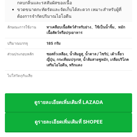
กลบกลิ่นและรสสัมผัสของเนื้อ
ขวดขนาดกะทัดรัดและจัดเก็บได้สะดวก เหมาะสำหรับผู้ที่
ต้องการจำกัดปริมาณไอโอดีน
ลักษณะการใช้งาน
ทาเคลือบเนื้อสัตว์สำหรับย่าง、ใช้เป็นน้ำจิ้ม、หมัก
เนื้อสัตว์หรือปรุงอาหาร
ปริมาณบรรจุ
185 กรัม
ส่วนประกอบหลัก
ซอสถั่วเหลือง, น้ำส้มยูสุ, น้ำตาล / ไซรัป, เต้าเจี้ยว
ญี่ปุ่น, กระเทียมปรุงรส, น้ำส้มสายชูหมัก, เกลือบริโภค
เสริมไอโอดีน, พริกแดง
ไม่ใส่วัตถุกันเสีย
ดูรายละเอียดเพิ่มเติมที่ LAZADA
ดูรายละเอียดเพิ่มเติมที่ SHOPEE