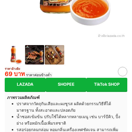
อ้างอิง:
lazada.co.th
ราคาอ้างอิง
69 บาท
ราคาค่อนข้างต่ำ
LAZADA
SHOPEE
TikTok SHOP
ภาพรวมผลิตภัณฑ์
ปราศจากวัตถุกันเสียและผงชูรส ผลิตด้วยกรรมวิธีที่ได้
มาตรฐาน ทั้งสะอาดและปลอดภัย
น้ำซอสเข้มข้น ปรับใช้ได้หลากหลายเมนู เช่น บาร์บีคิว, ปิ้ง
ย่าง หรือหมักเนื้อเพิ่มรสชาติ
รสอร่อยกลมกล่อม หอมกลิ่นเครื่องเทศชัดเจน สามารถเพิ่ม