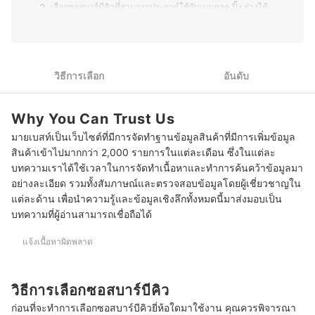
ประวัติของ ธนกร พรวรรณพงศา (พีท)
2
เลือกซอสบาร์บีคิวที่สามารถประยุกต์ใช้กับเมนูทอด ปิ้ง ย่างได้
เลือกซอสบาร์บีคิวที่สามารถนำมาใช้ในการหมักเนื้อสัตว์หรือปรุง
3
อาหารได้
4
เลือกซอสบาร์บีคิวเพื่อสุขภาพสำหรับสายเฮลท์ตี้
วิธีการเลือก
อันดับ
5
เลือกซอสบาร์บีคิวเผ็ดน้อย เพื่อเพิ่มรสชาติอาหารให้กับเด็ก ๆ
Why You Can Trust Us
10 ซอสบาร์บีคิว ยี่ห้อไหนอร่อย สูตรสำเร็จรูป สำหรับเมนูปิ้งย่าง
มายเบสท์เป็นเว็บไซต์ที่มีการจัดทำฐานข้อมูลสินค้าที่มีการเพิ่มข้อมูล
สินค้าเข้าไปมากกว่า 2,000 รายการในแต่ละเดือน ซึ่งในแต่ละ
สูตรซอสบาร์บีคิวแบบทำเองง่าย ๆ ที่บ้าน
บทความเราได้ใช้เวลาในการจัดทำเนื้อหาและทำการค้นคว้าข้อมูลมา
อย่างละเอียด รวมทั้งสัมภาษณ์และตรวจสอบข้อมูลโดยผู้เชี่ยวชาญใน
บทความที่เกี่ยวข้องกับซอสบาร์บีคิว
แต่ละด้าน เพื่อนำความรู้และข้อมูลเชิงลึกทั้งหมดนี้มาส่งมอบเป็น
บทความที่ผู้อ่านสามารถเชื่อถือได้
แจ้งเนื้อหาผิดพลาด
วิธีการเลือกซอสบาร์บีคิว
ก่อนที่จะทำการเลือกซอสบาร์บีคิวยี่ห้อใดมาใช้งาน คุณควรพิจารณา