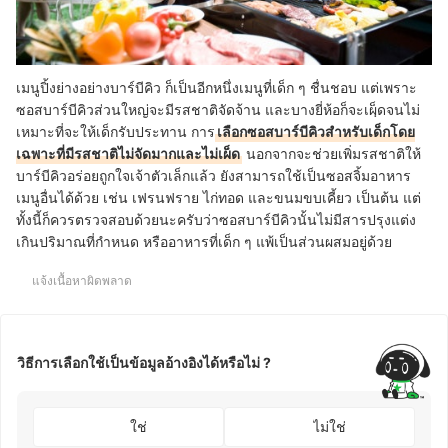
เมนูปิ้งย่างอย่างบาร์บีคิว ก็เป็นอีกหนึ่งเมนูที่เด็ก ๆ ชื่นชอบ แต่เพราะ
ซอสบาร์บีคิวส่วนใหญ่จะมีรสชาติจัดจ้าน และบางยี่ห้อก็จะเผฺ็ดจนไม่
เหมาะที่จะให้เด็กรับประทาน การ
เลือกซอสบาร์บีคิวสำหรับเด็กโดย
เฉพาะที่มีรสชาติไม่จัดมากและไม่เผ็ด
นอกจากจะช่วยเพิ่มรสชาติให้
บาร์บีคิวอร่อยถูกใจเจ้าตัวเล็กแล้ว ยังสามารถใช้เป็นซอสจิ้มอาหาร
เมนูอื่นได้ด้วย เช่น เฟรนฟราย ไก่ทอด และขนมขบเคี้ยว เป็นต้น แต่
ทั้งนี้ก็ควรตรวจสอบด้วยนะครับว่าซอสบาร์บีคิวนั้นไม่มีสารปรุงแต่ง
เกินปริมาณที่กำหนด หรืออาหารที่เด็ก ๆ แพ้เป็นส่วนผสมอยู่ด้วย
แจ้งเนื้อหาผิดพลาด
วิธีการเลือกใช้เป็นข้อมูลอ้างอิงได้หรือไม่ ?
ใช่
ไม่ใช่