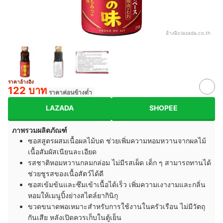
อ้างอิง:
lazada.co.th
ราคาอ้างอิง
122 บาท
ราคาค่อนข้างต่ำ
LAZADA
SHOPEE
ภาพรวมผลิตภัณฑ์
ซอสสูตรผสมเนื้อผลไม้บด ช่วยเพิ่มความหอมหวานจากผลไม้
เนื้อสัมผัสเนียนละเอียด
รสชาติหอมหวานกลมกล่อม ไม่มีรสเผ็ด เด็ก ๆ สามารถทานได้
ช่วยชูรสของเนื้อสัตว์ได้ดี
ซอสเข้มข้นและซึมเข้าเนื้อได้เร็ว เพิ่มความเงางามและกลิ่น
หอมให้เมนูปิ้งย่างสไตล์ยากินิกุ
ขวดขนาดพอเหมาะสำหรับการใช้งานในครัวเรือน ไม่มีวัตถุ
กันเสีย หลังเปิดควรเก็บในตู้เย็น