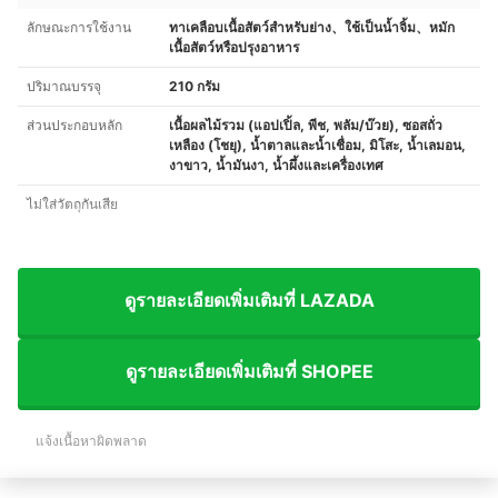
ลักษณะการใช้งาน
ทาเคลือบเนื้อสัตว์สำหรับย่าง、ใช้เป็นน้ำจิ้ม、หมัก
เนื้อสัตว์หรือปรุงอาหาร
ปริมาณบรรจุ
210 กรัม
ส่วนประกอบหลัก
เนื้อผลไม้รวม (แอปเปิ้ล, พีช, พลัม/บ๊วย), ซอสถั่ว
เหลือง (โชยุ), น้ำตาลและน้ำเชื่อม, มิโสะ, น้ำเลมอน,
งาขาว,​ น้ำมันงา, น้ำผึ้งและเครื่องเทศ
ไม่ใส่วัตถุกันเสีย
ดูรายละเอียดเพิ่มเติมที่ LAZADA
ดูรายละเอียดเพิ่มเติมที่ SHOPEE
แจ้งเนื้อหาผิดพลาด