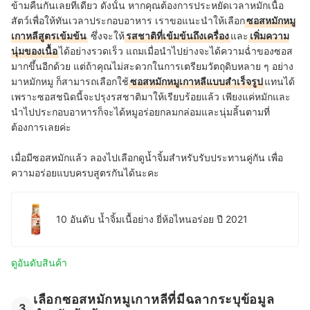
ข้ามคืนกันเลยทีเดียว ดังนั้น หากคุณต้องการประหยัดเวลาหมักเนื้อ
สัตว์เพื่อให้ทันเวลาประกอบอาหาร เราขอแนะนำให้เลือก
ซอสหมักหมู
เกาหลีสูตรเข้มข้น
ซึ่งจะให้
รสชาติที่เข้มข้นถึงเครื่อง
และ
เพิ่มความ
นุ่มของเนื้อ
ได้อย่างรวดเร็ว แถมเมื่อนำไปย่างจะได้ความฉ่ำของซอส
มากขึ้นอีกด้วย แต่ถ้าคุณไม่สะดวกในการเตรียมวัตถุดิบหลาย ๆ อย่าง
มาหมักหมู ก็สามารถเลือกใช้
ซอสหมักหมูเกาหลีแบบสำเร็จรูป
แทนได้
เพราะซอสชนิดนี้จะปรุงรสชาติมาให้เรียบร้อยแล้ว เพียงแค่หมักและ
นำไปประกอบอาหารก็จะได้หมูอร่อยกลมกล่อมและนุ่มลิ้นตามที่
ต้องการเลยค่ะ
เมื่อมีซอสหมักแล้ว ลองไปเลือกดูน้ำจิ้มสำหรับรับประทานคู่กัน เพื่อ
ความอร่อยแบบครบสูตรกันได้นะคะ
10 อันดับ น้ำจิ้มเนื้อย่าง ยี่ห้อไหนอร่อย ปี 2021
ดูอันดับสินค้า
เลือกซอสหมักหมูเกาหลีที่มีฉลากระบุข้อมูล
3