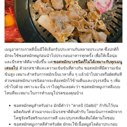
เมนูอาหารเกาหลีนั้นมีให้เลือกรับประทานกันหลายประเภท ซึ่งปกติก็
มักจะใช้ซอสหมักหมูก่อนนำไปประกอบอาหารทุกครั้ง เพื่อให้เนื้อนุ่ม
และมีรสชาติดีมากยิ่งขึ้น แต่
ซอสหมักบางชนิดก็ไม่ได้เหมาะกับทุกเมนู
เสมอไป
ด้วยรสชาติและความเข้มข้นที่ต่างกัน ซอสหมักที่มีความเข้ม
ข้นสูง เหมาะสำหรับการหมักเป็นเวลาสั้น ๆ แล้วนำไปย่างหรือผัดทันที
ส่วนซอสหมักบางชนิดอาจจะต้องหมักไว้ข้ามคืนและปรุงรสอื่น ๆ เพิ่ม
เข้าไปด้วย เพราะฉะนั้น เราไปดูกันเลยค่ะว่า ซอสหมักหมูเกาหลีแบบ
ไหนที่จะเหมาะในการทำเมนูโปรดของคุณบ้าง
ซอสหมักหมูสำหรับย่าง
มักมีคำว่า "
คาลบิ (Galbi)
" กำกับไว้บน
ผลิตภัณฑ์ ส่วนมากจะเน้นรสชาติต้นตำรับ โดยเน้นการหมักจาก
โคชูจังหรือพริกแกงเกาหลี และปรุงรสเพิ่มเติมได้ตามใจชอบ
ซอสหมักหมูเกาหลีสำหรับผัด
มักจะใช้เนื้อหมูสไลด์มาประกอบ