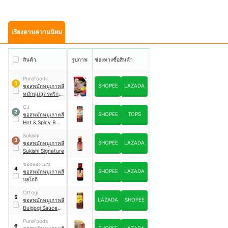
เรียงตามความนิยม
สินค้า
รูปภาพ
ช่องทางซื้อสินค้า
Purefoods
1
SHOPEE
LAZADA
ซอสหมักหมูเกาหลี
หมักนุ่มสูตรพริก
เกาหลี
CJ
2
SHOPEE
TOPS
ซอสหมักหมูเกาหลี
Hot & Spicy BBQ
Sauce
Sukishi
3
SHOPEE
LAZADA
ซอสหมักหมูเกาหลี
Sukishi Signature
ชองจองวอน
4
SHOPEE
LAZADA
ซอสหมักหมูเกาหลี
บุลโกกิ
Ottogi
5
LAZADA
SHOPEE
ซอสหมักหมูเกาหลี
Bulgogi Sauce
Hot
Purefoods
6
SHOPEE
LAZADA