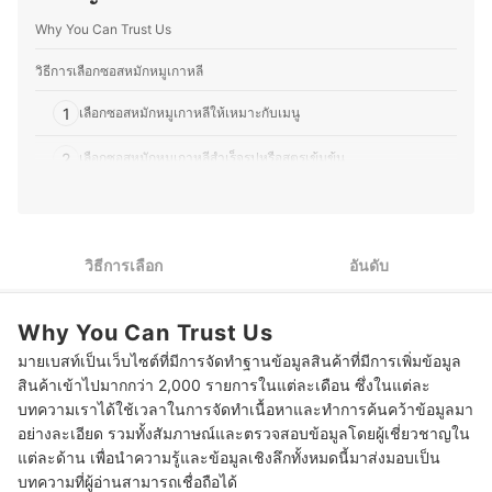
เพื่อให้ผู้อ่านสามารถนำไปปรับใช้ในชีวิตประจำวันได้ง่ายขึ้น
ซึ่งนอกจากความอร่อยแล้ว ยังให้ความสำคัญกับการทำ
Why You Can Trust Us
อาหารที่สะดวกและเหมาะสมกับไลฟ์สไตล์ของแต่ละคน เพื่อ
ให้ทุกคนสนุกกับการทำอาหารได้อย่างเต็มที่
วิธีการเลือกซอสหมักหมูเกาหลี
ประวัติของ วรวลัญช์ โคตะ (นิว)
1
เลือกซอสหมักหมูเกาหลีให้เหมาะกับเมนู
2
เลือกซอสหมักหมูเกาหลีสำเร็จรูปหรือสูตรเข้มข้น
3
เลือกซอสหมักหมูเกาหลีที่มีฉลากระบุข้อมูลสำหรับผู้แพ้อาหาร
10 ซอสหมักหมูเกาหลี ยี่ห้อไหนดี สำหรับเมนูบุลโกกิ คาลบิ
วิธีการเลือก
อันดับ
เคล็ดลับหมักหมูเกาหลีให้อร่อยนุ่มลิ้น
Why You Can Trust Us
บทส่งท้าย
มายเบสท์เป็นเว็บไซต์ที่มีการจัดทำฐานข้อมูลสินค้าที่มีการเพิ่มข้อมูล
สินค้าเข้าไปมากกว่า 2,000 รายการในแต่ละเดือน ซึ่งในแต่ละ
บทความเราได้ใช้เวลาในการจัดทำเนื้อหาและทำการค้นคว้าข้อมูลมา
อย่างละเอียด รวมทั้งสัมภาษณ์และตรวจสอบข้อมูลโดยผู้เชี่ยวชาญใน
แต่ละด้าน เพื่อนำความรู้และข้อมูลเชิงลึกทั้งหมดนี้มาส่งมอบเป็น
บทความที่ผู้อ่านสามารถเชื่อถือได้