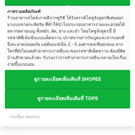
ภาพรวมผลิตภัณฑ์
ร้านอาหารสไตล์เกาหลีจากซูกิชิ ได้รังสรรค์โคชูจังสูตรพิเศษออก
มาแบบขวดกะทัดรัด ที่ทำให้นำไปประกอบอาหารง่ายและอร่อยได้
หลากหลายเมนู ทั้งหมัก, ผัด, ย่าง และยำ โดยโคชูจังสูตรนี้ มี
รสชาติที่เข้มข้นแบบเผ็ดหวาน ปราศจากสารกันบูดและสารแต่งสี
จึงสะอาดปลอดภัย แต่ต้องแช่เย็น 2 - 5 องศาเซลเซียสเสมอ หาก
ใครที่ยังไม่เคยทำอาหารเกาหลีและชอบรสชาติเผ็ดหวาน ต้องมีติด
บ้านสักขวดแล้วค่ะ รับรองว่าการทำอาหารเกาหลีจะกลายเป็นเรื่อง
ง่ายขึ้นแน่นอน
ดูรายละเอียดเพิ่มเติมที่ SHOPEE
ดูรายละเอียดเพิ่มเติมที่ TOPS
แจ้งเนื้อหาผิดพลาด