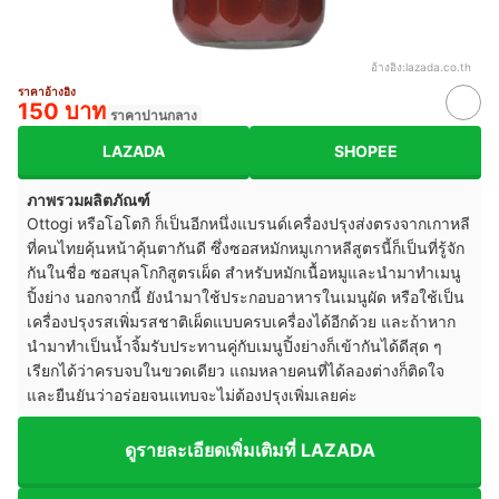
อ้างอิง:
lazada.co.th
ราคาอ้างอิง
150 บาท
ราคาปานกลาง
LAZADA
SHOPEE
ภาพรวมผลิตภัณฑ์
Ottogi หรือโอโตกิ ก็เป็นอีกหนึ่งแบรนด์เครื่องปรุงส่งตรงจากเกาหลี
ที่คนไทยคุ้นหน้าคุ้นตากันดี ซึ่งซอสหมักหมูเกาหลีสูตรนี้ก็เป็นที่รู้จัก
กันในชื่อ ซอสบุลโกกิสูตรเผ็ด สำหรับหมักเนื้อหมูและนำมาทำเมนู
ปิ้งย่าง นอกจากนี้ ยังนำมาใช้ประกอบอาหารในเมนูผัด หรือใช้เป็น
เครื่องปรุงรสเพิ่มรสชาติเผ็ดแบบครบเครื่องได้อีกด้วย และถ้าหาก
นำมาทำเป็นน้ำจิ้มรับประทานคู่กับเมนูปิ้งย่างก็เข้ากันได้ดีสุด ๆ
เรียกได้ว่าครบจบในขวดเดียว แถมหลายคนที่ได้ลองต่างก็ติดใจ
และยืนยันว่าอร่อยจนแทบจะไม่ต้องปรุงเพิ่มเลยค่ะ
ดูรายละเอียดเพิ่มเติมที่ LAZADA