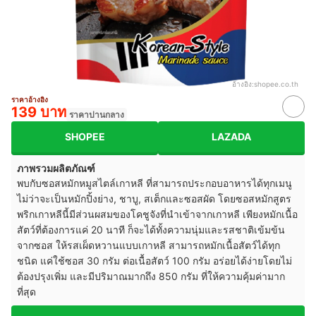
อ้างอิง:
shopee.co.th
ราคาอ้างอิง
139 บาท
ราคาปานกลาง
SHOPEE
LAZADA
ภาพรวมผลิตภัณฑ์
พบกับซอสหมักหมูสไตล์เกาหลี ที่สามารถประกอบอาหารได้ทุกเมนู
ไม่ว่าจะเป็นหมักปิ้งย่าง, ชาบู, สเต็กและซอสผัด โดยซอสหมักสูตร
พริกเกาหลีนี้มีส่วนผสมของโคชูจังที่นำเข้าจากเกาหลี เพียงหมักเนื้อ
สัตว์ที่ต้องการแค่ 20 นาที ก็จะได้ทั้งความนุ่มและรสชาติเข้มข้น
จากซอส ให้รสเผ็ดหวานแบบเกาหลี สามารถหมักเนื้อสัตว์ได้ทุก
ชนิด แค่ใช้ซอส 30 กรัม ต่อเนื้อสัตว์ 100 กรัม อร่อยได้ง่ายโดยไม่
ต้องปรุงเพิ่ม และมีปริมาณมากถึง 850 กรัม ที่ให้ความคุ้มค่ามาก
ที่สุด