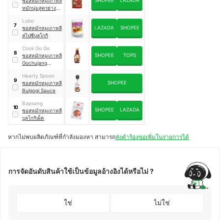
ซอสหมักหมูเกาหลี
หมักนุ่มสูตรย่าง
เกาหลี
Lobo
7
LAZADA
SHOPEE
ซอสหมักหมูเกาหลี
สไปซีบุลโกกิ
Cook Go Go
8
SHOPEE
TOPS
ซอสหมักหมูเกาหลี
Gochujang
Sauce
Hearty Spoon
9
SHOPEE
ซอสหมักหมูเกาหลี
Bulgogi Sauce
Bapsang
10
SHOPEE
LAZADA
ซอสหมักหมูเกาหลี
บุลโกกิเผ็ด
หากไม่พบผลิตภัณฑ์ที่กำลังมองหา สามารถ
ส่งคำร้องขอเพิ่มในรายการได้
การจัดอันดับสินค้าใช้เป็นข้อมูลอ้างอิงได้หรือไม่ ?
ใช่
ไม่ใช่