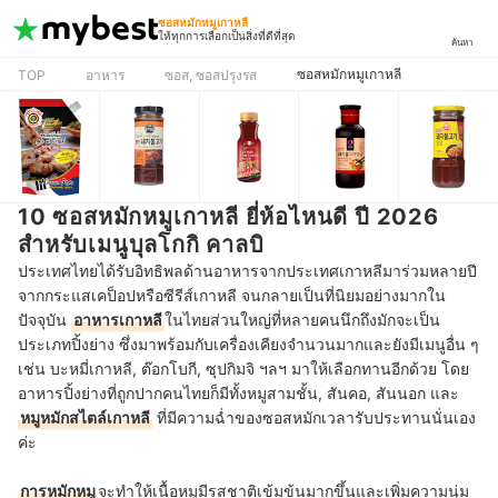
ซอสหมักหมูเกาหลี
ให้ทุกการเลือกเป็นสิ่งที่ดีที่สุด
ค้นหา
ซอสหมักหมูเกาหลี
TOP
อาหาร
ซอส, ซอสปรุงรส
10 ซอสหมักหมูเกาหลี ยี่ห้อไหนดี ปี 2026
สำหรับเมนูบุลโกกิ คาลบิ
ประเทศไทยได้รับอิทธิพลด้านอาหารจากประเทศเกาหลีมาร่วมหลายปี
จากกระแสเคป็อปหรือซีรีส์เกาหลี จนกลายเป็นที่นิยมอย่างมากใน
ปัจจุบัน
อาหารเกาหลี
ในไทยส่วนใหญ่ที่หลายคนนึกถึงมักจะเป็น
ประเภทปิ้งย่าง ซึ่งมาพร้อมกับเครื่องเคียงจำนวนมากและยังมีเมนูอื่น ๆ
เช่น บะหมี่เกาหลี, ต๊อกโบกี, ซุปกิมจิ ฯลฯ มาให้เลือกทานอีกด้วย โดย
อาหารปิ้งย่างที่ถูกปากคนไทยก็มีทั้งหมูสามชั้น, สันคอ, สันนอก และ
หมูหมักสไตล์เกาหลี
ที่มีความฉ่ำของซอสหมักเวลารับประทานนั่นเอง
ค่ะ
การหมักหมู
จะทำให้เนื้อหมูมีรสชาติเข้มข้นมากขึ้นและเพิ่มความนุ่ม