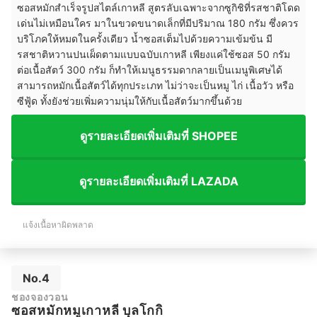
ซอสหมักสำเร็จรูปสไตล์เกาหลี สูตรลับเฉพาะจากซูกิชิที่รสชาติโดด
เด่นไม่เหมือนใคร มาในขวดขนาดเล็กที่มีปริมาณ 180 กรัม ซึ่งควร
บริโภคให้หมดในครั้งเดียว น้ำซอสเต็มไปด้วยความเข้มข้น มี
รสชาติหวานปนเผ็ดตามแบบฉบับเกาหลี เพียงแค่ใช้ซอส 50 กรัม
ต่อเนื้อสัตว์ 300 กรัม ก็ทำให้เมนูธรรมดากลายเป็นเมนูพิเศษได้
สามารถหมักเนื้อสัตว์ได้ทุกประเภท ไม่ว่าจะเป็นหมู ไก่ เนื้อวัว หรือ
ซีฟู้ด ทั้งยังช่วยเพิ่มความนุ่มให้กับเนื้อสัตว์มากขึ้นด้วย
ดูรายละเอียดเพิ่มเติมที่ SHOPEE
ดูรายละเอียดเพิ่มเติมที่ LAZADA
แจ้งเนื้อหาผิดพลาด
No.4
ชองจองวอน
ซอสหมักหมูเกาหลี บุลโกกิ