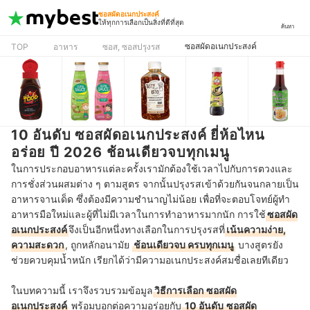
ซอสผัดอเนกประสงค์
ให้ทุกการเลือกเป็นสิ่งที่ดีที่สุด
ค้นหา
ซอสผัดอเนกประสงค์
TOP
อาหาร
ซอส, ซอสปรุงรส
10 อันดับ ซอสผัดอเนกประสงค์ ยี่ห้อไหน
อร่อย ปี 2026 ช้อนเดียวจบทุกเมนู
ในการประกอบอาหารแต่ละครั้งเรามักต้องใช้เวลาไปกับการตวงและ
การชั่งส่วนผสมต่าง ๆ ตามสูตร จากนั้นปรุงรสเข้าด้วยกันจนกลายเป็น
อาหารจานเด็ด ซึ่งต้องมีความชำนาญไม่น้อย เพื่อที่จะตอบโจทย์ผู้ทำ
อาหารมือใหม่และผู้ที่ไม่มีเวลาในการทำอาหารมากนัก การใช้
ซอสผัด
อเนกประสงค์
จึงเป็นอีกหนึ่งทางเลือกในการปรุงรสที่
เน้นความง่าย,
ความสะดวก
, ถูกหลักอนามัย
ช้อนเดียวจบ ครบทุกเมนู
บางสูตรยัง
ช่วยควบคุมน้ำหนัก เรียกได้ว่ามีความอเนกประสงค์สมชื่อเลยทีเดียว
ในบทความนี้ เราจึงรวบรวมข้อมูล
วิธีการเลือก
ซอสผัด
อเนกประสงค์
พร้อมบอกต่อความอร่อยกับ
10 อันดับ
ซอสผัด