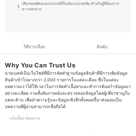
สามารถนำไปต่อยอดได้อีกด้วย
เลือกซอสผัดอเนกประสงค์ที่ไม่ต้องปรุงรสเพิ่ม สำหรับผู้ที่ต้องการ
1
ประวัติของ ธนกร พรวรรณพงศา (พีท)
ความสะดวก
เลือกซอสผัดอเนกประสงค์ที่ไร้สารปรุงแต่ง โซเดียมต่ำ สำหรับผู้ที่
2
ใส่ใจสุขภาพและเด็กเล็ก
3
เลือกซอสผัดอเนกประสงค์สูตรคีโต สำหรับคนรับประทานคีโต
วิธีการเลือก
อันดับ
เลือกซอสผัดอเนกประสงค์ขนาดใหญ่ สำหรับผู้ประกอบธุรกิจร้าน
4
อาหาร
Why You Can Trust Us
10 อันดับ ซอสผัดอเนกประสงค์ ยี่ห้อไหนอร่อย ช้อนเดียวจบทุกเมนู
มายเบสท์เป็นเว็บไซต์ที่มีการจัดทำฐานข้อมูลสินค้าที่มีการเพิ่มข้อมูล
บทส่งท้าย
สินค้าเข้าไปมากกว่า 2,000 รายการในแต่ละเดือน ซึ่งในแต่ละ
บทความเราได้ใช้เวลาในการจัดทำเนื้อหาและทำการค้นคว้าข้อมูลมา
อย่างละเอียด รวมทั้งสัมภาษณ์และตรวจสอบข้อมูลโดยผู้เชี่ยวชาญใน
แต่ละด้าน เพื่อนำความรู้และข้อมูลเชิงลึกทั้งหมดนี้มาส่งมอบเป็น
บทความที่ผู้อ่านสามารถเชื่อถือได้
แจ้งเนื้อหาผิดพลาด