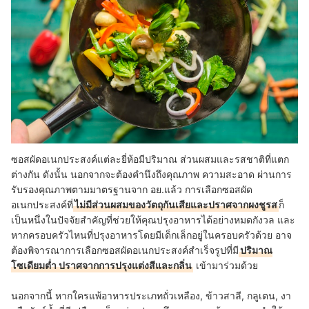
ซอสผัดอเนกประสงค์แต่ละยี่ห้อมีปริมาณ ส่วนผสมและรสชาติที่แตก
ต่างกัน ดังนั้น นอกจากจะต้องคำนึงถึงคุณภาพ ความสะอาด ผ่านการ
รับรองคุณภาพตามมาตรฐานจาก อย.แล้ว การเลือกซอสผัด
อเนกประสงค์ที่
ไม่มีส่วนผสมของวัตถุกันเสียและปราศจากผงชูรส
ก็
เป็นหนึ่งในปัจจัยสำคัญที่ช่วยให้คุณปรุงอาหารได้อย่างหมดกังวล และ
หากครอบครัวไหนที่ปรุงอาหารโดยมีเด็กเล็กอยู่ในครอบครัวด้วย อาจ
ต้องพิจารณาการเลือกซอสผัดอเนกประสงค์สำเร็จรูปที่มี
ปริมาณ
โซเดียมต่ำ ปราศจากการปรุงแต่งสีและกลิ่น
เข้ามาร่วมด้วย
นอกจากนี้ หากใครแพ้อาหารประเภทถั่วเหลือง, ข้าวสาลี, กลูเตน, งา