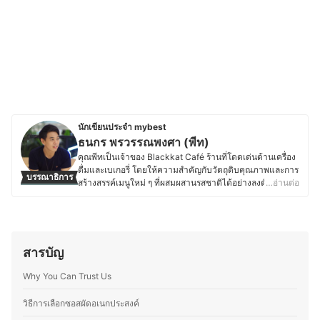
นักเขียนประจำ mybest
ธนกร พรวรรณพงศา (พีท)
คุณพีทเป็นเจ้าของ Blackkat Café ร้านที่โดดเด่นด้านเครื่อง
ดื่มและเบเกอรี่ โดยให้ความสำคัญกับวัตถุดิบคุณภาพและการ
บรรณาธิการ
สร้างสรรค์เมนูใหม่ ๆ ที่ผสมผสานรสชาติได้อย่างลงตัว ด้วย
…อ่านต่อ
ความหลงใหลในอาหาร เบเกอรี่ และเครื่องดื่ม ทำให้คุณพีท
ใส่ใจตั้งแต่การเลือกวัตถุดิบ กระบวนการทำ ไปจนถึงการ
ตกแต่งเมนูให้มีเอกลักษณ์ และพื้นฐานด้านการท่องเที่ยวและ
การโรงแรมจากมหาวิทยาลัยเนชั่น ยังส่งเสริมให้คุณพีทเข้าใจ
ศาสตร์ของอาหารและเครื่องดื่ม รวมถึงการสร้างประสบการณ์
สารบัญ
ที่น่าประทับใจให้ลูกค้า ตั้งแต่การพัฒนาเมนูตามฤดูกาล กา
รอบเบเกอรี่สดใหม่ ไปจนถึงการจับคู่เครื่องดื่มกับขนมให้อร่อย
Why You Can Trust Us
ลงตัว โดยนอกจากบริหารร้าน คุณพีทยังติดตามเทรนด์อาหาร
ทดลองวัตถุดิบใหม่ ๆ และแบ่งปันความรู้ผ่านบทความด้าน
วิธีการเลือกซอสผัดอเนกประสงค์
อาหาร เบเกอรี่ และการพัฒนาเมนูต่าง ๆ เพื่อให้ผู้ที่สนใจ