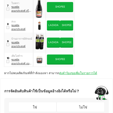
ใบเพรา
7
SHOPEE
ซอสผัด
อเนกประสงค์ สไตล์
ฮ่องกง
Aro
8
LAZADA
SHOPEE
ซอสผัด
อเนกประสงค์
บ้านอาจารย์ลักษณ์
9
LAZADA
SHOPEE
ซอสผัด
อเนกประสงค์
เฮียโอฬาร
10
SHOPEE
ซอสผัด
อเนกประสงค์ แบบ
แกลอน
หากไม่พบผลิตภัณฑ์ที่กำลังมองหา สามารถ
ส่งคำร้องขอเพิ่มในรายการได้
การจัดอันดับสินค้าใช้เป็นข้อมูลอ้างอิงได้หรือไม่ ?
ใช่
ไม่ใช่