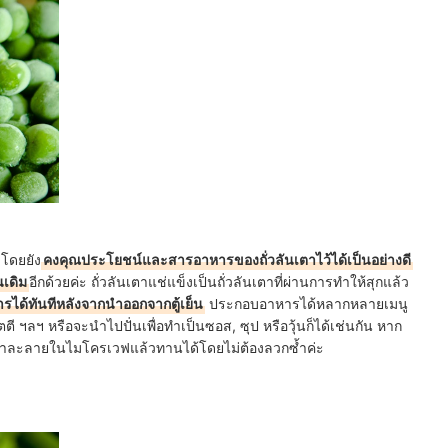
โดยยัง
คงคุณประโยชน์และสารอาหารของถั่วลันเตาไว้ได้เป็นอย่างดี
นเดิม
อีกด้วยค่ะ ถั่วลันเตาแช่แข็งเป็นถั่วลันเตาที่ผ่านการทำให้สุกแล้ว
ารได้ทันทีหลังจากนำออกจากตู้เย็น
ประกอบอาหารได้หลากหลายเมนู
ตี ฯลฯ หรือจะนำไปปั่นเพื่อทำเป็นซอส, ซุป หรือวุ้นก็ได้เช่นกัน หาก
มาละลายในไมโครเวฟแล้วทานได้โดยไม่ต้องลวกซ้ำค่ะ