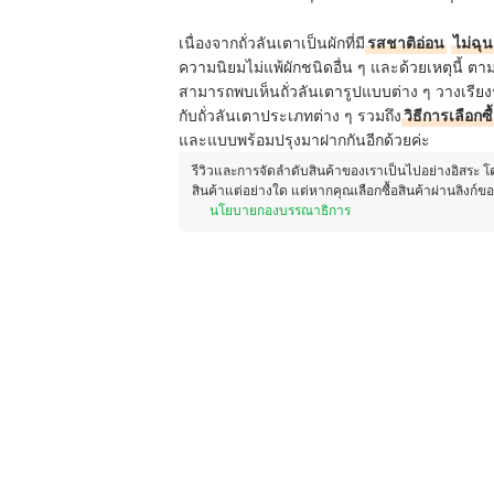
เนื่องจากถั่วลันเตาเป็นผักที่มี
รสชาติอ่อน
ไม่ฉุน
ความนิยมไม่แพ้ผักชนิดอื่น ๆ และด้วยเหตุนี้ ตา
สามารถพบเห็นถั่วลันเตารูปแบบต่าง ๆ วางเรีย
กับถั่วลันเตาประเภทต่าง ๆ รวมถึง
วิธีการเลือกซื
และแบบพร้อมปรุงมาฝากกันอีกด้วยค่ะ
รีวิวและการจัดลำดับสินค้าของเราเป็นไปอย่างอิสระ 
สินค้าแต่อย่างใด แต่หากคุณเลือกซื้อสินค้าผ่านลิงก์ข
นโยบายกองบรรณาธิการ