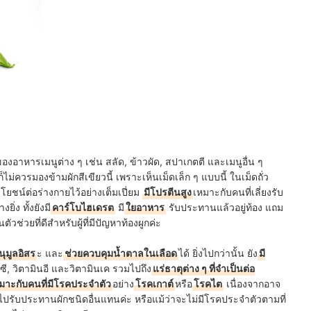
องอาหารเมนูต่าง ๆ เช่น สลัด, ข้าวผัด, สปาเกตตี และเมนูอื่น ๆ
่ควรมองข้ามผักสีเขียวนี้ เพราะเห็นเม็ดเล็ก ๆ แบบนี้ ในเม็ดถั่ว
โยชน์ต่อร่างกายไว้อย่างเต็มเปี่ยม
มีโปรตีนสูง
เหมาะกับคนที่เลี่ยงรับ
ิ่ง ทั้งยังมี
คาร์โบไฮเดรต
มี
ใยอาหาร
รับประทานแล้วอยู่ท้อง แถม
นตัวช่วยที่ดีสำหรับผู้ที่มีปัญหาท้องผูกค่ะ
นุมูลอิสร
ะ และ
ช่วยควบคุมน้ำตาลในเลือด
ได้ ยิ่งไปกว่านั้น ยัง
มี
ินซี, วิตามินอี และวิตามินเค รวมไปถึง
แร่ธาตุต่าง ๆ ที่จำเป็นต่อ
หมาะกับคนที่มีโรคประจำตัว
อย่าง
โรคเกาต์
หรือ
โรคไต
เนื่องจากอาจ
ยงไปรับประทานผักชนิดอื่นแทนค่ะ หรือแม้ว่าจะไม่มีโรคประจำตัวตามที่