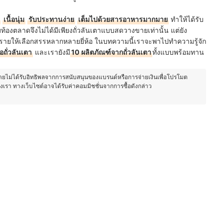
เนื้อนุ่ม
รับประทานง่าย
เต็มไปด้วยสารอาหารมากมาย
ทำให้ได้รับ
มท้องตลาดจึงไม่ได้มีเพียงถั่วลันเตาแบบสดวางขายเท่านั้น แต่ยัง
งรายให้เลือกสรรหลากหลายยี่ห้อ ในบทความนี้เราจะพาไปทำความรู้จัก
้อถั่วลันเตา
และเรายังมี
10 ผลิตภัณฑ์จากถั่วลันเตา
ทั้งแบบพร้อมทาน
โดยไม่ได้รับอิทธิพลจากการสนับสนุนของแบรนด์หรือการจ่ายเงินเพื่อโปรโมต
องเรา ทางเว็บไซต์อาจได้รับค่าคอมมิชชั่นจากการซื้อดังกล่าว