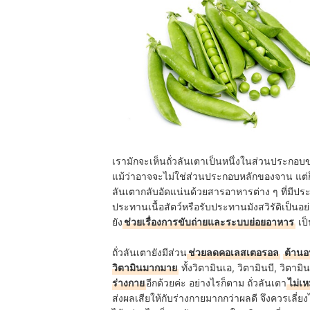
เรามักจะเห็นถั่วลันเตาเป็นหนึ่งในส่วนประกอบข
แม้ว่าอาจจะไม่ใช่ส่วนประกอบหลักของจาน แต่ก็ไม
ลันเตากลับอัดแน่นด้วยสารอาหารต่าง ๆ ที่มีประ
ประทานเนื้อสัตว์หรือรับประทานมังสวิรัติเป็นอย่างย
ยัง
ช่วยเรื่องการขับถ่ายและระบบย่อยอาหาร
เป็
ถั่วลันเตายังมีส่วน
ช่วยลดคอเลสเตอรอล
ต้านอ
วิตามินมากมาย
ทั้งวิตามินเอ, วิตามินบี, วิตาม
ร่างกาย
อีกด้วยค่ะ อย่างไรก็ตาม ถั่วลันเตา
ไม่เ
ส่งผลเสียให้กับร่างกายมากกว่าผลดี จึงควรเลี่