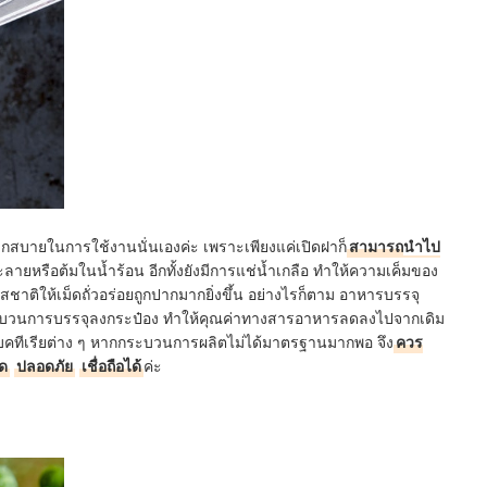
สบายในการใช้งานนั่นเองค่ะ เพราะเพียงแค่เปิดฝาก็
สามารถ
นำไป
ะลายหรือต้มในน้ำร้อน อีกทั้งยังมีการแช่น้ำเกลือ ทำให้ความเค็มของ
มรสชาติให้เม็ดถั่วอร่อยถูกปากมากยิ่งขึ้น อย่างไรก็ตาม อาหารบรรจุ
นกระบวนการบรรจุลงกระป๋อง ทำให้
คุณค่าทางสารอาหารลดลง
ไปจากเดิม
คทีเรียต่าง ๆ หากกระบวนการผลิตไม่ได้มาตรฐานมากพอ จึง
ควร
าด
ปลอดภัย
เชื่อถือได้
ค่ะ