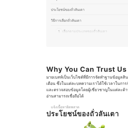
ประโยชน์ของถั่วลันเตา
วิธีการเลือกถั่วลันเตา
1
เลือกตามประเภทของถั่วลันเตา
2
เลือกตามรสชาติของถั่วลันเตาที่ชอบ
3
ลองเลือกซื้อผลิตภัณฑ์แปรรูปจากถั่วลันเตา
10 ถั่วลันเตา ยี่ห้อไหนดี รวมแบบพร้อมทาน ใช้ทำอ
Why You Can Trust Us
มายเบสท์เป็นเว็บไซต์ที่มีการจัดทำฐานข้อมูลสิ
เดือน ซึ่งในแต่ละบทความเราได้ใช้เวลาในการจ
และตรวจสอบข้อมูลโดยผู้เชี่ยวชาญในแต่ละด้าน เ
อ่านสามารถเชื่อถือได้
แจ้งเนื้อหาผิดพลาด
ประโยชน์ของถั่วลันเตา