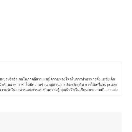
เรียนประจำอำเภอในภาคอีสาน แต่มีความหลงใหลในการทำอาหารตั้งแต่วัยเด็ก
ปิดร้านอาหาร ทำให้มีความชำนาญด้านการเลือกวัตถุดิบ การใช้เครื่องปรุง และ
วยความรักในอาหารและการแบ่งปันความรู้ คุณนิวจึงเริ่มเขียนบทความเกี่ยวกับ
…อ่านต่อ
วัตถุดิบ และการใช้อุปกรณ์ครัวอย่างมีประสิทธิภาพ โดยเน้นถ่ายทอดจาก
ถนำไปปรับใช้ในชีวิตประจำวันได้ง่ายขึ้น ซึ่งนอกจากความอร่อยแล้ว ยังให้ความ
าะสมกับไลฟ์สไตล์ของแต่ละคน เพื่อให้ทุกคนสนุกกับการทำอาหารได้อย่าง