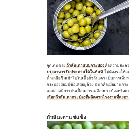
จุดเด่นของ
ถั่วลันเตาแบบกระป๋อง
คือความสะดวก
ปรุงอาหารรับประทานได้ในทันที
ไม่ต้องรอให้ล
น้ำเกลือซึมเข้าไปในเนื้อถั่วลันเตา เป็นการเพิ่
กระป๋องย่อมมีข้อเสียอยู่ด้วย นั่นก็คือเมื่อผ่า
และอาจมีการปนเปื้อนสารเคลือบกระป๋องหรือแบ
เลือกถั่วลันเตากระป๋องที่ผลิตจากโรงงานที่สะอ
ถั่วลันเตาแช่แข็ง