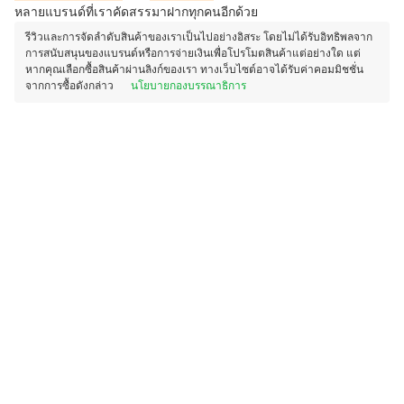
หลายแบรนด์ที่เราคัดสรรมาฝากทุกคนอีกด้วย
รีวิวและการจัดลำดับสินค้าของเราเป็นไปอย่างอิสระ โดยไม่ได้รับอิทธิพลจาก
การสนับสนุนของแบรนด์หรือการจ่ายเงินเพื่อโปรโมตสินค้าแต่อย่างใด แต่
หากคุณเลือกซื้อสินค้าผ่านลิงก์ของเรา ทางเว็บไซต์อาจได้รับค่าคอมมิชชั่น
จากการซื้อดังกล่าว
นโยบายกองบรรณาธิการ