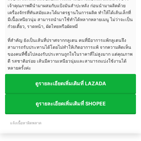
เจ้าคุณภาพดีนำมาผสมกับแป้งมันสำปะหลัง ก่อนนำมาผลิตด้วย
เครื่องจักรที่ทันสมัยและได้มาตรฐานในการผลิต ทำให้ได้เส้นเล็กที่
มีเนื้อเหนียวนุ่ม สามารถนำมาใช้ทำได้หลากหลายเมนู ไม่ว่าจะเป็น
ก๋วยเตี๋ยว, ราดหน้า, ผัดไทยหรือผัดหมี่
ที่สำคัญ ยังเป็นเส้นที่ปราศจากกลูเตน คนที่มีอาการแพ้กลูเตนจึง
สามารถรับประทานได้โดยไม่ทำให้เกิดอาการแพ้ จากความคิดเห็น
ของคนที่ซื้อไปลองรับประทานถูกใจในราคาที่ไม่สูงมาก แต่คุณภาพ
ดี รสชาติอร่อย เส้นมีความเหนียวนุ่มและสามารถแบ่งใช้งานได้
หลายครั้งค่ะ
ดูรายละเอียดเพิ่มเติมที่ LAZADA
ดูรายละเอียดเพิ่มเติมที่ SHOPEE
แจ้งเนื้อหาผิดพลาด