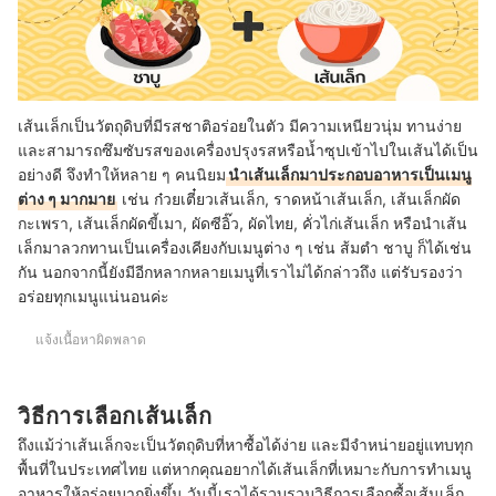
เส้นเล็กเป็นวัตถุดิบที่มีรสชาติอร่อยในตัว มีความเหนียวนุ่ม ทานง่าย
และสามารถซึมซับรสของเครื่องปรุงรสหรือน้ำซุปเข้าไปในเส้นได้เป็น
อย่างดี จึงทำให้หลาย ๆ คนนิยม
นำเส้นเล็กมาประกอบอาหารเป็นเมนู
ต่าง ๆ มากมาย
เช่น
ก๋วยเตี๋ยวเส้นเล็ก
,
ราดหน้าเส้นเล็ก
,
เส้นเล็กผัด
กะเพรา
,
เส้นเล็กผัดขี้เมา
,
ผัดซีอิ๊ว
,
ผัดไทย
,
คั่วไก่เส้นเล็ก
หรือนำเส้น
เล็กมาลวกทานเป็นเครื่องเคียงกับเมนูต่าง ๆ เช่น ส้มตำ ชาบู ก็ได้เช่น
กัน นอกจากนี้ยังมีอีกหลากหลายเมนูที่เราไม่ได้กล่าวถึง แต่รับรองว่า
อร่อยทุกเมนูแน่นอนค่ะ
แจ้งเนื้อหาผิดพลาด
วิธีการเลือกเส้นเล็ก
ถึงแม้ว่าเส้นเล็กจะเป็นวัตถุดิบที่หาซื้อได้ง่าย และมีจำหน่ายอยู่แทบทุก
พื้นที่ในประเทศไทย แต่หากคุณอยากได้เส้นเล็กที่เหมาะกับการทำเมนู
อาหารให้อร่อยมากยิ่งขึ้น วันนี้เราได้รวบรวมวิธีการเลือกซื้อเส้นเล็ก