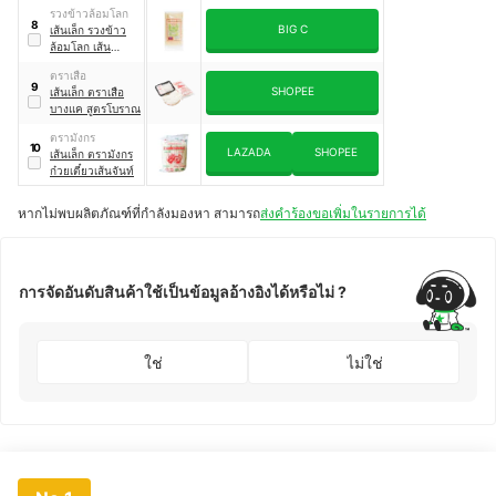
เล็ก
รวงข้าวล้อมโลก
8
BIG C
เส้นเล็ก รวงข้าว
ล้อมโลก เส้น
ก๋วยเตี๋ยวจันทบุรี
ตราเสือ
9
SHOPEE
เส้นเล็ก ตราเสือ
บางแค สูตรโบราณ
ตรามังกร
10
LAZADA
SHOPEE
เส้นเล็ก ตรามังกร
ก๋วยเตี๋ยวเส้นจันท์
หากไม่พบผลิตภัณฑ์ที่กำลังมองหา สามารถ
ส่งคำร้องขอเพิ่มในรายการได้
การจัดอันดับสินค้าใช้เป็นข้อมูลอ้างอิงได้หรือไม่ ?
ใช่
ไม่ใช่