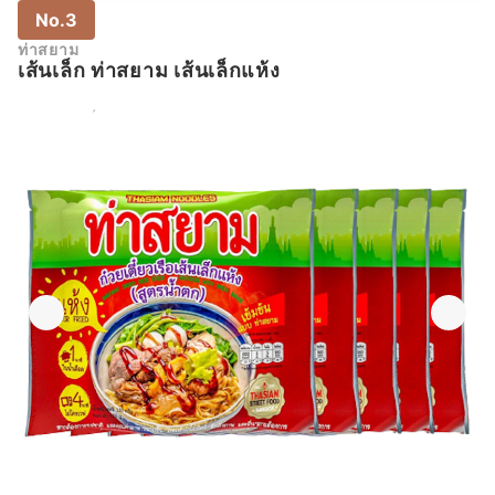
No.3
ท่าสยาม
เส้นเล็ก ท่าสยาม เส้นเล็กแห้ง