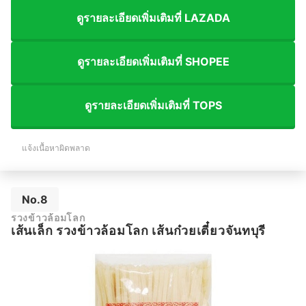
ดูรายละเอียดเพิ่มเติมที่ LAZADA
ดูรายละเอียดเพิ่มเติมที่ SHOPEE
ดูรายละเอียดเพิ่มเติมที่ TOPS
แจ้งเนื้อหาผิดพลาด
No.8
รวงข้าวล้อมโลก
เส้นเล็ก รวงข้าวล้อมโลก เส้นก๋วยเตี๋ยวจันทบุรี