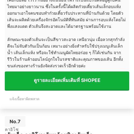
ไทยมาอย่างยาวนาน ซึ่งในครั้งนี้ได้ผลิตก๋วยเตี๋ยวเส้นเล็กอบแห้ง
ออกมาเอาใจคนชอบทำก๋วยเตี๋ยวรับประทานที่บ้านกันด้วย โดยตัว
เส้นจะผลิตด้วยเครื่องจักรอัตโนมัติที่ทันสมัย ผ่านการอบแห้งโดยไม่
พึ่งแสงแดด ตัวเส้นจึงสะอาดและได้มาตรฐานพร้อมใช้งาน
ลักษณะของตัวเส้นจะเป็นสีขาวสะอาด เหนียวนุ่ม เมื่อลวกสุกกำลัง
ดีจะไม่จับตัวกันเป็นก้อน เหมาะอย่างยิ่งสำหรับใช้ปรุงเมนูเส้นเล็ก
น้ำ เส้นเล็กแห้ง หรือจะใช้ทำเมนูผัดไทยอร่อย ๆ ก็ได้เช่นกัน จาก
รีวิวในร้านค้าออนไลน์ถูกใจในรสชาติและคุณภาพของเส้น อีกทั้ง
ขนส่งของทางร้านยังจัดส่งรวดเร็วอีกด้วยค่ะ
ดูรายละเอียดเพิ่มเติมที่ SHOPEE
แจ้งเนื้อหาผิดพลาด
No.7
คาอิโซ