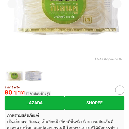
อ้างอิง:
shopee.co.th
ราคาอ้างอิง
90 บาท
ราคาค่อนข้างสูง
LAZADA
SHOPEE
ภาพรวมผลิตภัณฑ์
เส้นเล็ก ตรากิเลนคู่ เป็นอีกหนึ่งยี่ห้อที่ขึ้นชื่อเรื่องการผลิตเส้นที่
สะอาด สดใหม่ และปลอดสารเคมี โดยทางแบรนด์ได้คัดสรรข้าว