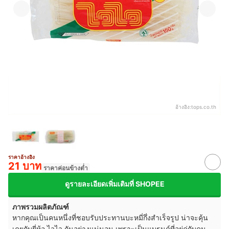
อ้างอิง:
tops.co.th
ราคาอ้างอิง
21 บาท
ราคาค่อนข้างต่ำ
ดูรายละเอียดเพิ่มเติมที่ SHOPEE
ภาพรวมผลิตภัณฑ์
หากคุณเป็นคนหนึ่งที่ชอบรับประทานบะหมี่กึ่งสำเร็จรูป น่าจะคุ้น
เคยกับยี่ห้อ ไวไว กันอย่างแน่นอน เพราะเป็นแบรนด์ที่อยู่คู่กับคน