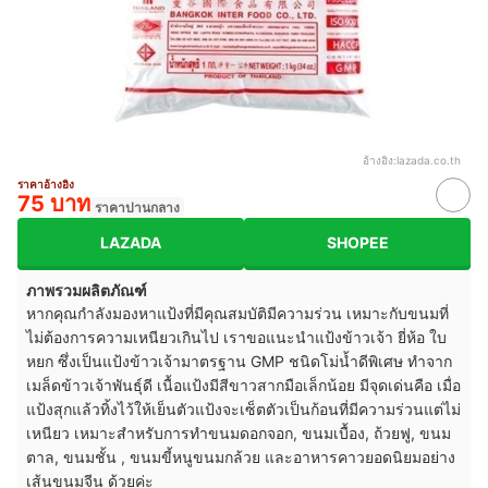
อ้างอิง:
lazada.co.th
ราคาอ้างอิง
75 บาท
ราคาปานกลาง
LAZADA
SHOPEE
ภาพรวมผลิตภัณฑ์
หากคุณกำลังมองหาแป้งที่มีคุณสมบัติมีความร่วน เหมาะกับขนมที่
ไม่ต้องการความเหนียวเกินไป เราขอแนะนำแป้งข้าวเจ้า ยี่ห้อ ใบ
หยก ซึ่งเป็นแป้งข้าวเจ้ามาตรฐาน GMP ชนิดโม่น้ำดีพิเศษ ทำจาก
เมล็ดข้าวเจ้าพันธุ์ดี เนื้อแป้งมีสีขาวสากมือเล็กน้อย มีจุดเด่นคือ เมื่อ
แป้งสุกแล้วทิ้งไว้ให้เย็นตัวแป้งจะเซ็ตตัวเป็นก้อนที่มีความร่วนแต่ไม่
เหนียว เหมาะสำหรับการทำขนมดอกจอก, ขนมเบื้อง, ถ้วยฟู, ขนม
ตาล, ขนมชั้น , ขนมขี้หนูขนมกล้วย และอาหารคาวยอดนิยมอย่าง
เส้นขนมจีน ด้วยค่ะ