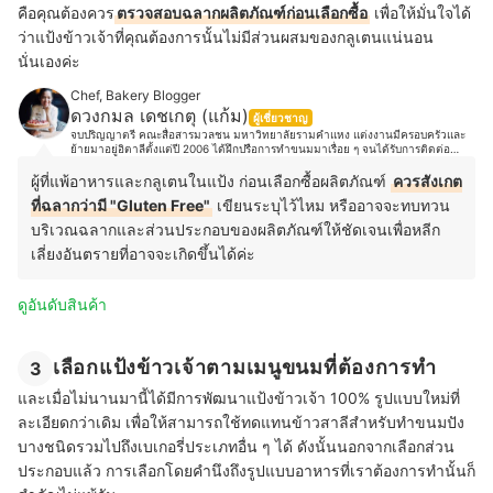
คือคุณต้องควร
ตรวจสอบฉลากผลิตภัณฑ์ก่อนเลือกซื้อ
เพื่อให้มั่นใจได้
ว่าแป้งข้าวเจ้าที่คุณต้องการนั้นไม่มีส่วนผสมของกลูเตนแน่นอน
นั่นเองค่ะ
Chef, Bakery Blogger
ดวงกมล เดชเกตุ (แก้ม)
ผู้เชี่ยวชาญ
จบปริญญาตรี คณะสื่อสารมวลชน มหาวิทยาลัยรามคำแหง แต่งงานมีครอบครัวและ
ย้ายมาอยู่อิตาลีตั้งแต่ปี 2006 ได้ฝึกปรือการทำขนมมาเรื่อย ๆ จนได้รับการติดต่อ
ทาบทามจากเจ้าของร้าน Antico caffè San Marco ประเทศอิตาลี และให้โอกาสเข้า
มาทำงานในร้านในตำแหน่ง Pastry Chef ของร้าน ตั้งแต่ปี 2018 เป็นเวลาสามปี และ
ผู้ที่แพ้อาหารและกลูเตนในแป้ง ก่อนเลือกซื้อผลิตภัณฑ์
ควรสังเกต
ปัจจุบันได้เข้ามาร่วมงานกับ Pasticceria Caffè Pirona (50 Top Italy Pasticcerie
ที่ฉลากว่ามี "Gluten Free"
เขียนระบุไว้ไหม หรืออาจจะทบทวน
2022) ส่วนตัวชอบขีดเขียนและถ่ายรูปขนมสวยๆ ตามสไตล์พร้อมเอกลักษณ์และ
Signature ที่ชัดเจน ชอบเดินทางท่องเที่ยวไปชิมขนมในที่ต่าง ๆ จนกระทั่งมาจับปลาย
บริเวณฉลากและส่วนประกอบของผลิตภัณฑ์ให้ชัดเจนเพื่อหลีก
ปากกาเขียนหนังสือเบเกอรี่ “Bake with heart” และได้ฝึกพัฒนาฝีมือจนกระทั่งได้เข้า
ทำงานสายขนมหวานอย่างจริงจังที่ร้านเก่าแก่ติดอันดับ Top 10 ของประเทศอิตาลีและ
เลี่ยงอันตรายที่อาจจะเกิดขึ้นได้ค่ะ
Top 50 Best Coffee Of The World
ดูอันดับสินค้า
เลือกแป้งข้าวเจ้าตามเมนูขนมที่ต้องการทำ
3
และเมื่อไม่นานมานี้ได้มีการพัฒนาแป้งข้าวเจ้า 100% รูปแบบใหม่ที่
ละเอียดกว่าเดิม เพื่อให้สามารถใช้ทดแทนข้าวสาลีสำหรับทำขนมปัง
บางชนิดรวมไปถึงเบเกอรี่ประเภทอื่น ๆ ได้ ดังนั้นนอกจากเลือกส่วน
ประกอบแล้ว การเลือกโดยคำนึงถึงรูปแบบอาหารที่เราต้องการทำนั้นก็