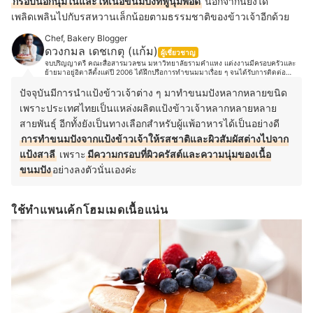
กรอบนอกนุ่มในและให้เนื้อขนมปังที่ฟูนุ่มพอดี
นอกจากนี้ยังได้
เพลิดเพลินไปกับรสหวานเล็กน้อยตามธรรมชาติของข้าวเจ้าอีกด้วย
Chef, Bakery Blogger
ดวงกมล เดชเกตุ (แก้ม)
ผู้เชี่ยวชาญ
จบปริญญาตรี คณะสื่อสารมวลชน มหาวิทยาลัยรามคำแหง แต่งงานมีครอบครัวและ
ย้ายมาอยู่อิตาลีตั้งแต่ปี 2006 ได้ฝึกปรือการทำขนมมาเรื่อย ๆ จนได้รับการติดต่อ
ทาบทามจากเจ้าของร้าน Antico caffè San Marco ประเทศอิตาลี และให้โอกาสเข้า
มาทำงานในร้านในตำแหน่ง Pastry Chef ของร้าน ตั้งแต่ปี 2018 เป็นเวลาสามปี และ
ปัจจุบันมีการนำแป้งข้าวเจ้าต่าง ๆ มาทำขนมปังหลากหลายขนิด
ปัจจุบันได้เข้ามาร่วมงานกับ Pasticceria Caffè Pirona (50 Top Italy Pasticcerie
เพราะประเทศไทยเป็นแหล่งผลิตแป้งข้าวเจ้าหลากหลายหลาย
2022) ส่วนตัวชอบขีดเขียนและถ่ายรูปขนมสวยๆ ตามสไตล์พร้อมเอกลักษณ์และ
Signature ที่ชัดเจน ชอบเดินทางท่องเที่ยวไปชิมขนมในที่ต่าง ๆ จนกระทั่งมาจับปลาย
สายพันธุ์ อีกทั้งยังเป็นทางเลือกสำหรับผู้แพ้อาหารได้เป็นอย่างดี
ปากกาเขียนหนังสือเบเกอรี่ “Bake with heart” และได้ฝึกพัฒนาฝีมือจนกระทั่งได้เข้า
ทำงานสายขนมหวานอย่างจริงจังที่ร้านเก่าแก่ติดอันดับ Top 10 ของประเทศอิตาลีและ
การทำขนมปังจากแป้งข้าวเจ้าให้รสชาติและผิวสัมผัสต่างไปจาก
Top 50 Best Coffee Of The World
แป้งสาลี
เพราะ
มีความกรอบที่ผิวครัสต์และความนุ่มของเนื้อ
ขนมปัง
อย่างลงตัวนั่นเองค่ะ
ใช้ทำแพนเค้กโฮมเมดเนื้อแน่น