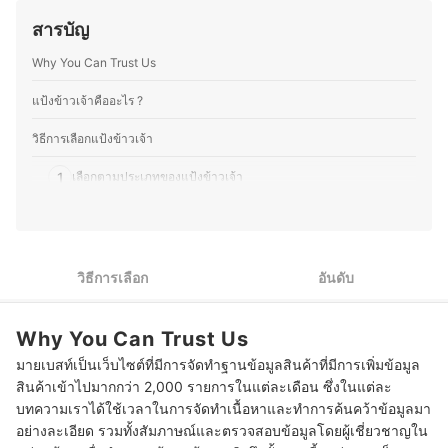
ประวัติของ ดวงกมล เดชเกตุ (แก้ม)
เพื่อให้ผู้อ่านสามารถนำไปปรับใช้ในชีวิตประจำวันได้ง่ายขึ้น
สารบัญ
ซึ่งนอกจากความอร่อยแล้ว ยังให้ความสำคัญกับการทำ
อาหารที่สะดวกและเหมาะสมกับไลฟ์สไตล์ของแต่ละคน เพื่อ
Why You Can Trust Us
ให้ทุกคนสนุกกับการทำอาหารได้อย่างเต็มที่
ประวัติของ วรวลัญช์ โคตะ (นิว)
แป้งข้าวเจ้าคืออะไร ?
วิธีการเลือกแป้งข้าวเจ้า
1
เลือกตามประเภทของแป้งข้าวเจ้า
2
หลีกเลี่ยงแป้งข้าวเจ้าที่ไม่มีกลูเตน สำหรับผู้แพ้
3
เลือกแป้งข้าวเจ้าตามเมนูขนมที่ต้องการทำ
วิธีการเลือก
อันดับ
10 แป้งข้าวเจ้า ยี่ห้อไหนดี สะอาด ได้มาตรฐาน
Why You Can Trust Us
มายเบสท์เป็นเว็บไซต์ที่มีการจัดทำฐานข้อมูลสินค้าที่มีการเพิ่มข้อมูล
สินค้าเข้าไปมากกว่า 2,000 รายการในแต่ละเดือน ซึ่งในแต่ละ
บทความเราได้ใช้เวลาในการจัดทำเนื้อหาและทำการค้นคว้าข้อมูลมา
อย่างละเอียด รวมทั้งสัมภาษณ์และตรวจสอบข้อมูลโดยผู้เชี่ยวชาญใน