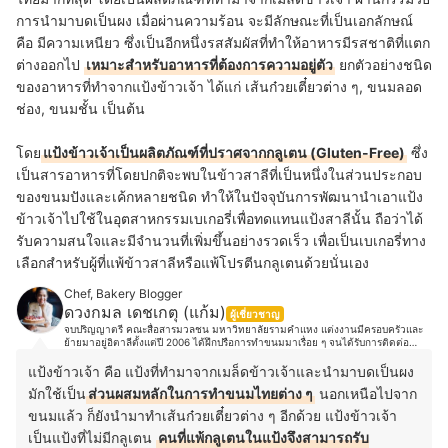
การนำมาบดเป็นผง เมื่อผ่านความร้อน จะมีลักษณะที่เป็นเอกลักษณ์
คือ มีความเหนียว ซึ่งเป็นอีกหนึ่งรสสัมผัสที่ทำให้อาหารมีรสชาติที่แตก
ต่างออกไป
เหมาะสำหรับอาหารที่ต้องการความอยู่ตัว
ยกตัวอย่างชนิด
ของอาหารที่ทำจากแป้งข้าวเจ้า ได้แก่ เส้นก๋วยเตี๋ยวต่าง ๆ, ขนมลอด
ช่อง, ขนมชั้น เป็นต้น
โดย
แป้งข้าวเจ้าเป็นผลิตภัณฑ์ที่ปราศจากกลูเตน (Gluten-Free)
ซึ่ง
เป็นสารอาหารที่โดยปกติจะพบในข้าวสาลีที่เป็นหนึ่งในส่วนประกอบ
ของขนมปังและเค้กหลายชนิด ทำให้ในปัจจุบันการพัฒนานำเอาแป้ง
ข้าวเจ้าไปใช้ในอุตสาหกรรมเบเกอรี่เพื่อทดแทนแป้งสาลีนั้น ถือว่าได้
รับความสนใจและมีจำนวนที่เพิ่มขึ้นอย่างรวดเร็ว เพื่อเป็นเบเกอรี่ทาง
เลือกสำหรับผู้ที่แพ้ข้าวสาลีหรือแพ้โปรตีนกลูเตนด้วยนั่นเอง
Chef, Bakery Blogger
ดวงกมล เดชเกตุ (แก้ม)
ผู้เชี่ยวชาญ
จบปริญญาตรี คณะสื่อสารมวลชน มหาวิทยาลัยรามคำแหง แต่งงานมีครอบครัวและ
ย้ายมาอยู่อิตาลีตั้งแต่ปี 2006 ได้ฝึกปรือการทำขนมมาเรื่อย ๆ จนได้รับการติดต่อ
ทาบทามจากเจ้าของร้าน Antico caffè San Marco ประเทศอิตาลี และให้โอกาสเข้า
มาทำงานในร้านในตำแหน่ง Pastry Chef ของร้าน ตั้งแต่ปี 2018 เป็นเวลาสามปี และ
แป้งข้าวเจ้า คือ แป้งที่ทำมาจากเมล็ดข้าวเจ้าและนำมาบดเป็นผง
ปัจจุบันได้เข้ามาร่วมงานกับ Pasticceria Caffè Pirona (50 Top Italy Pasticcerie
มักใช้เป็น
ส่วนผสมหลักในการทำขนมไทยต่าง ๆ
นอกเหนือไปจาก
2022) ส่วนตัวชอบขีดเขียนและถ่ายรูปขนมสวยๆ ตามสไตล์พร้อมเอกลักษณ์และ
Signature ที่ชัดเจน ชอบเดินทางท่องเที่ยวไปชิมขนมในที่ต่าง ๆ จนกระทั่งมาจับปลาย
ขนมแล้ว ก็ยังนำมาทำเส้นก๋วยเตี๋ยวต่าง ๆ อีกด้วย แป้งข้าวเจ้า
ปากกาเขียนหนังสือเบเกอรี่ “Bake with heart” และได้ฝึกพัฒนาฝีมือจนกระทั่งได้เข้า
ทำงานสายขนมหวานอย่างจริงจังที่ร้านเก่าแก่ติดอันดับ Top 10 ของประเทศอิตาลีและ
เป็นแป้งที่ไม่มีกลูเตน
คนที่แพ้กลูเตนในแป้งจึงสามารถรับ
Top 50 Best Coffee Of The World