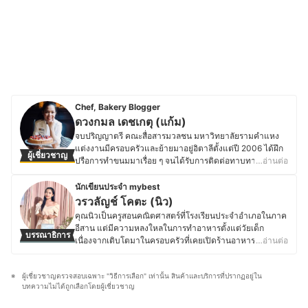
Chef, Bakery Blogger
ดวงกมล เดชเกตุ (แก้ม)
จบปริญญาตรี คณะสื่อสารมวลชน มหาวิทยาลัยรามคำแหง
แต่งงานมีครอบครัวและย้ายมาอยู่อิตาลีตั้งแต่ปี 2006 ได้ฝึก
ผู้เชี่ยวชาญ
ปรือการทำขนมมาเรื่อย ๆ จนได้รับการติดต่อทาบทามจาก
…อ่านต่อ
เจ้าของร้าน Antico caffè San Marco ประเทศอิตาลี และให้
โอกาสเข้ามาทำงานในร้านในตำแหน่ง Pastry Chef ของ
นักเขียนประจำ mybest
ร้าน ตั้งแต่ปี 2018 เป็นเวลาสามปี และปัจจุบันได้เข้ามาร่วม
วรวลัญช์ โคตะ (นิว)
งานกับ Pasticceria Caffè Pirona (50 Top Italy
คุณนิวเป็นครูสอนคณิตศาสตร์ที่โรงเรียนประจำอำเภอในภาค
Pasticcerie 2022) ส่วนตัวชอบขีดเขียนและถ่ายรูปขนม
อีสาน แต่มีความหลงใหลในการทำอาหารตั้งแต่วัยเด็ก
บรรณาธิการ
สวยๆ ตามสไตล์พร้อมเอกลักษณ์และ Signature ที่ชัดเจน
เนื่องจากเติบโตมาในครอบครัวที่เคยเปิดร้านอาหาร ทำให้มี
…อ่านต่อ
ชอบเดินทางท่องเที่ยวไปชิมขนมในที่ต่าง ๆ จนกระทั่งมาจับ
ความชำนาญด้านการเลือกวัตถุดิบ การใช้เครื่องปรุง และการ
ปลายปากกาเขียนหนังสือเบเกอรี่ “Bake with heart” และได้
สร้างสรรค์เมนูใหม่ ๆ ที่ลงตัว ด้วยความรักในอาหารและการ
ฝึกพัฒนาฝีมือจนกระทั่งได้เข้าทำงานสายขนมหวานอย่าง
ผู้เชี่ยวชาญตรวจสอบเฉพาะ "วิธีการเลือก" เท่านั้น สินค้าและบริการที่ปรากฏอยู่ใน
แบ่งปันความรู้ คุณนิวจึงเริ่มเขียนบทความเกี่ยวกับเคล็ดลับ
จริงจังที่ร้านเก่าแก่ติดอันดับ Top 10 ของประเทศอิตาลีและ
บทความไม่ได้ถูกเลือกโดยผู้เชี่ยวชาญ
การทำอาหาร เทคนิคการเลือกวัตถุดิบ และการใช้อุปกรณ์ครัว
Top 50 Best Coffee Of The World
อย่างมีประสิทธิภาพ โดยเน้นถ่ายทอดจากประสบการณ์จริง