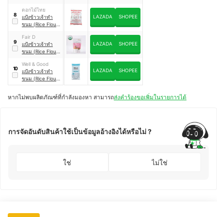
แป้งข้าวไรซ์เบอร์รี่
ดอกไม้ไทย
8
LAZADA
SHOPEE
แป้งข้าวเจ้าทำ
ขนม (Rice Flour)
ชนิดโม่น้ำดีพิเศษ
Fair D
9
LAZADA
SHOPEE
แป้งข้าวเจ้าทำ
ขนม (Rice Flour)
ออร์แกนิค
Well & Good
10
LAZADA
SHOPEE
แป้งข้าวเจ้าทำ
ขนม (Rice Flour)
Gluten Free Plain
Flour
หากไม่พบผลิตภัณฑ์ที่กำลังมองหา สามารถ
ส่งคำร้องขอเพิ่มในรายการได้
การจัดอันดับสินค้าใช้เป็นข้อมูลอ้างอิงได้หรือไม่ ?
ใช่
ไม่ใช่