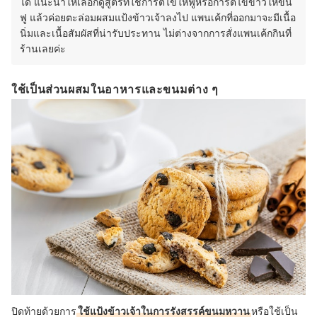
ได้ แนะนำให้เลือกดูสูตรที่ใช้การตีไข่ให้ฟูหรือการตีไข่ขาวให้ขึ้น
2022) ส่วนตัวชอบขีดเขียนและถ่ายรูปขนมสวยๆ ตามสไตล์พร้อมเอกลักษณ์และ
Signature ที่ชัดเจน ชอบเดินทางท่องเที่ยวไปชิมขนมในที่ต่าง ๆ จนกระทั่งมาจับปลาย
ฟู แล้วค่อยตะล่อมผสมแป้งข้าวเจ้าลงไป แพนเค้กที่ออกมาจะมีเนื้อ
ปากกาเขียนหนังสือเบเกอรี่ “Bake with heart” และได้ฝึกพัฒนาฝีมือจนกระทั่งได้เข้า
ทำงานสายขนมหวานอย่างจริงจังที่ร้านเก่าแก่ติดอันดับ Top 10 ของประเทศอิตาลีและ
นิ่มและเนื้อสัมผัสที่น่ารับประทาน ไม่ต่างจากการสั่งแพนเค้กกินที่
Top 50 Best Coffee Of The World
ร้านเลยค่ะ
ใช้เป็นส่วนผสมในอาหารและขนมต่าง ๆ
ปิดท้ายด้วยการ
ใช้แป้งข้าวเจ้าในการรังสรรค์ขนมหวาน
หรือใช้เป็น