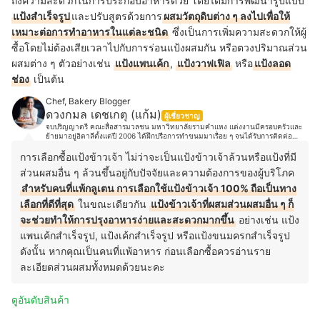
ถึงความสะดวกในการประกอบอาหารด้วย โดยได้มีการพัฒนารูปแบบ
แป้งสำเร็จรูป
และปรับสูตรด้วยการ
ผสมวัตถุดิบต่าง ๆ ลงไปเพื่อให้
เหมาะต่อการทำอาหารในแต่ละชนิด
ซึ่งเป็นการเพิ่มความสะดวกให้ผู้
ซื้อโดยไม่ต้องเสียเวลาไปกับการร่อนแป้งผสมกัน หรือตวงปริมาณส่วน
ผสมต่าง ๆ ตัวอย่างเช่น
แป้งแพนเค้ก
,
แป้งวาฟเฟิล
หรือ
แป้งลอด
ช่อง
เป็นต้น
Chef, Bakery Blogger
ดวงกมล เดชเกตุ (แก้ม)
ผู้เชี่ยวชาญ
จบปริญญาตรี คณะสื่อสารมวลชน มหาวิทยาลัยรามคำแหง แต่งงานมีครอบครัวและ
ย้ายมาอยู่อิตาลีตั้งแต่ปี 2006 ได้ฝึกปรือการทำขนมมาเรื่อย ๆ จนได้รับการติดต่อ
ทาบทามจากเจ้าของร้าน Antico caffè San Marco ประเทศอิตาลี และให้โอกาสเข้า
มาทำงานในร้านในตำแหน่ง Pastry Chef ของร้าน ตั้งแต่ปี 2018 เป็นเวลาสามปี และ
การเลือกซื้อแป้งข้าวเจ้า ไม่ว่าจะเป็นแป้งข้าวเจ้าล้วนหรือแป้งที่มี
ปัจจุบันได้เข้ามาร่วมงานกับ Pasticceria Caffè Pirona (50 Top Italy Pasticcerie
ส่วนผสมอื่น ๆ ล้วนขึ้นอยู่กับปัจจัยและความต้องการของผู้บริโภค
2022) ส่วนตัวชอบขีดเขียนและถ่ายรูปขนมสวยๆ ตามสไตล์พร้อมเอกลักษณ์และ
Signature ที่ชัดเจน ชอบเดินทางท่องเที่ยวไปชิมขนมในที่ต่าง ๆ จนกระทั่งมาจับปลาย
สำหรับคนที่แพ้กลูเตน การเลือกใช้แป้งข้าวเจ้า 100% ถือเป็นทาง
ปากกาเขียนหนังสือเบเกอรี่ “Bake with heart” และได้ฝึกพัฒนาฝีมือจนกระทั่งได้เข้า
ทำงานสายขนมหวานอย่างจริงจังที่ร้านเก่าแก่ติดอันดับ Top 10 ของประเทศอิตาลีและ
เลือกที่ดีที่สุด
ในขณะเดียวกัน
แป้งข้าวเจ้าที่ผสมส่วนผสมอื่น ๆ ก็
Top 50 Best Coffee Of The World
จะช่วยทำให้การปรุงอาหารง่ายและสะดวกมากขึ้น
อย่างเช่น แป้ง
แพนเค้กสำเร็จรูป, แป้งเค้กสำเร็จรูป หรือแป้งขนมครกสำเร็จรูป
ดังนั้น หากคุณเป็นคนที่แพ้อาหาร ก่อนเลือกซื้อควรอ่านราย
ละเอียดส่วนผสมทั้งหมดด้วยนะคะ
ดูอันดับสินค้า