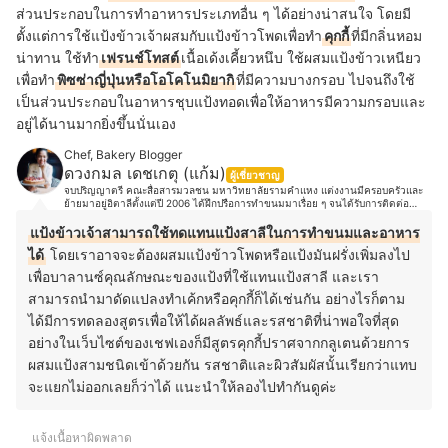
ส่วนประกอบในการทำอาหารประเภทอื่น ๆ ได้อย่างน่าสนใจ โดยมี
ตั้งแต่การใช้แป้งข้าวเจ้าผสมกับแป้งข้าวโพดเพื่อทำ
คุกกี้
ที่มีกลิ่นหอม
น่าทาน ใช้ทำ
เฟรนช์โทสต์
เนื้อเด้งเคี้ยวหนึบ ใช้ผสมแป้งข้าวเหนียว
เพื่อทำ
พิซซ่าญี่ปุ่นหรือโอโคโนมิยากิ
ที่มีความบางกรอบ ไปจนถึงใช้
เป็นส่วนประกอบในอาหารชุบแป้งทอดเพื่อให้อาหารมีความกรอบและ
อยู่ได้นานมากยิ่งขึ้นนั่นเอง
Chef, Bakery Blogger
ดวงกมล เดชเกตุ (แก้ม)
ผู้เชี่ยวชาญ
จบปริญญาตรี คณะสื่อสารมวลชน มหาวิทยาลัยรามคำแหง แต่งงานมีครอบครัวและ
ย้ายมาอยู่อิตาลีตั้งแต่ปี 2006 ได้ฝึกปรือการทำขนมมาเรื่อย ๆ จนได้รับการติดต่อ
ทาบทามจากเจ้าของร้าน Antico caffè San Marco ประเทศอิตาลี และให้โอกาสเข้า
มาทำงานในร้านในตำแหน่ง Pastry Chef ของร้าน ตั้งแต่ปี 2018 เป็นเวลาสามปี และ
แป้งข้าวเจ้าสามารถใช้ทดแทนแป้งสาลีในการทำขนมและอาหาร
ปัจจุบันได้เข้ามาร่วมงานกับ Pasticceria Caffè Pirona (50 Top Italy Pasticcerie
ได้
โดยเราอาจจะต้องผสมแป้งข้าวโพดหรือแป้งมันฝรั่งเพิ่มลงไป
2022) ส่วนตัวชอบขีดเขียนและถ่ายรูปขนมสวยๆ ตามสไตล์พร้อมเอกลักษณ์และ
Signature ที่ชัดเจน ชอบเดินทางท่องเที่ยวไปชิมขนมในที่ต่าง ๆ จนกระทั่งมาจับปลาย
เพื่อบาลานซ์คุณลักษณะของแป้งที่ใช้แทนแป้งสาลี และเรา
ปากกาเขียนหนังสือเบเกอรี่ “Bake with heart” และได้ฝึกพัฒนาฝีมือจนกระทั่งได้เข้า
ทำงานสายขนมหวานอย่างจริงจังที่ร้านเก่าแก่ติดอันดับ Top 10 ของประเทศอิตาลีและ
สามารถนำมาดัดแปลงทำเค้กหรือคุกกี้ก็ได้เช่นกัน อย่างไรก็ตาม
Top 50 Best Coffee Of The World
ได้มีการทดลองสูตรเพื่อให้ได้ผลลัพธ์และรสชาติที่น่าพอใจที่สุด
อย่างในเว็บไซต์ของเชฟเองก็มีสูตรคุกกี้ปราศจากกลูเตนด้วยการ
ผสมแป้งสามชนิดเข้าด้วยกัน รสชาติและผิวสัมผัสนั้นเรียกว่าแทบ
จะแยกไม่ออกเลยก็ว่าได้ แนะนำให้ลองไปทำกันดูค่ะ
แจ้งเนื้อหาผิดพลาด