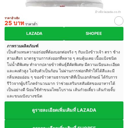
อ้างอิง:
lazada.co.th
ราคาอ้างอิง
25 บาท
ราคาต่ำ
LAZADA
SHOPEE
ภาพรวมผลิตภัณฑ์
เป็นตัวแทนความอร่อยที่ต้องบอกต่อจริง ๆ กับแป้งข้าวเจ้า ตรา ช้าง
สามเศียร มาตรฐานการส่งออกที่หลาย ๆ คนคุ้นเคย เนื้อแป้งชนิด
โม่น้ำดีพิเศษ ทำจากปลายข้าวพันธุ์ดีคัดพิเศษ มีความเนียนละเอียด
และคงตัวสูง ไม่จับตัวเป็นก้อน ไม่ผ่านการฟอกสีทำให้ได้สีและมี
กลิ่นหอมอ่อน ๆ ของข้าวตามธรรมชาติที่เป็นเอกลักษณ์ ได้รับการ
รีวิวจากผู้บริโภคจำนวนมาก ว่าช่วยเสริมรสสัมผัสของอาหารได้
เป็นอย่างดี นิยมใช้ทำขนมไทยโบราณ เส้นก๋วยเตี๋ยว เส้นก๋วยจั๊บ
และขนมปังบางชนิด
ดูรายละเอียดเพิ่มเติมที่ LAZADA