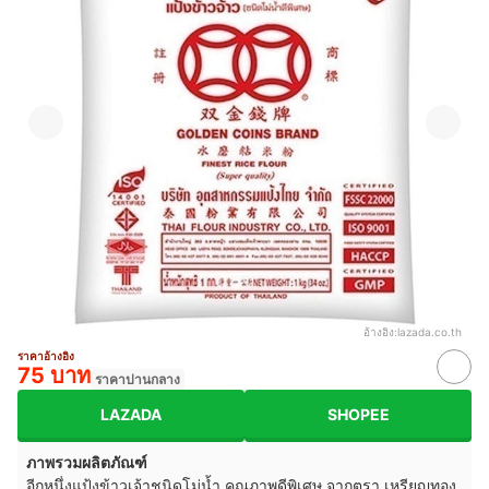
อ้างอิง:
lazada.co.th
ราคาอ้างอิง
75 บาท
ราคาปานกลาง
LAZADA
SHOPEE
ภาพรวมผลิตภัณฑ์
อีกหนึ่งแป้งข้าวเจ้าชนิดโม่น้ำ คุณภาพดีพิเศษ จากตรา เหรียญทอง