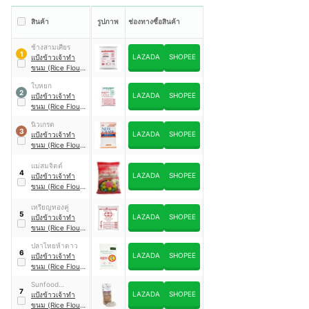
สินค้า
รูปภาพ
ช่องทางซื้อสินค้า
ช้างสามเศียร
1
LAZADA
SHOPEE
แป้งข้าวเจ้าทำ
ขนม (Rice Flour)
ชนิดโม่น้ำดีพิเศษ
ใบหยก
2
LAZADA
SHOPEE
แป้งข้าวเจ้าทำ
ขนม (Rice Flour)
เนื้อแป้งร่วน
นิวเกรด
3
LAZADA
SHOPEE
แป้งข้าวเจ้าทำ
ขนม (Rice Flour)
จากเมล็ดข้าวจ้าว
แม่สมจิตต์
4
LAZADA
SHOPEE
แป้งข้าวเจ้าทำ
ขนม (Rice Flour)
แป้งขนมชั้นชาววัง
เหรียญทองคู่
5
LAZADA
SHOPEE
แป้งข้าวเจ้าทำ
ขนม (Rice Flour)
วัตถุดิบข้าวเจ้า
ปลาไทยห้าดาว
100%
6
LAZADA
SHOPEE
แป้งข้าวเจ้าทำ
ขนม (Rice Flour)
ชนิดโม่น้ำ
Sunfood
7
LAZADA
SHOPEE
Riceberry
แป้งข้าวเจ้าทำ
ขนม (Rice Flour)